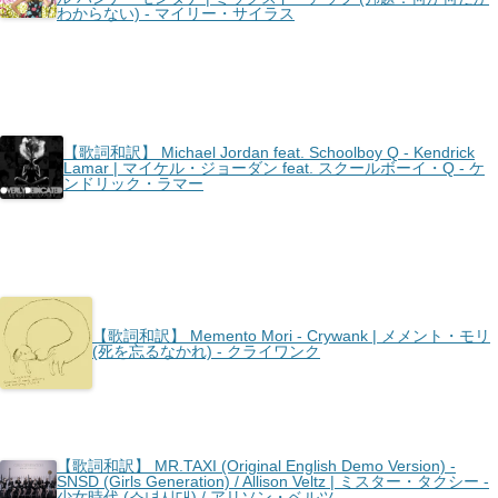
わからない) - マイリー・サイラス
【歌詞和訳】 Michael Jordan feat. Schoolboy Q - Kendrick
Lamar | マイケル・ジョーダン feat. スクールボーイ・Q - ケ
ンドリック・ラマー
【歌詞和訳】 Memento Mori - Crywank | メメント・モリ
(死を忘るなかれ) - クライワンク
【歌詞和訳】 MR.TAXI (Original English Demo Version) -
SNSD (Girls Generation) / Allison Veltz | ミスター・タクシー -
少女時代 (소녀시대) / アリソン・ベルツ