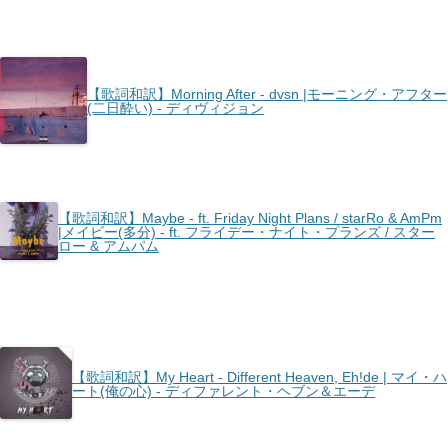
【歌詞和訳】Morning After - dvsn |モーニング・アフター
(二日酔い) - ディヴィジョン
【歌詞和訳】Maybe - ft. Friday Night Plans / starRo & AmPm
|メイビー(多分) - ft. フライデー・ナイト・プランズ / スター
ロー & アムパム
【歌詞和訳】My Heart - Different Heaven, Eh!de | マイ・ハ
ート(俺の心) - ディファレント・ヘブン＆エーデ