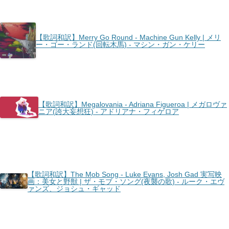
【歌詞和訳】Merry Go Round - Machine Gun Kelly | メリ
ー・ゴー・ランド(回転木馬) - マシン・ガン・ケリー
【歌詞和訳】Megalovania - Adriana Figueroa | メガロヴァ
ニア(誇大妄想狂) - アドリアナ・フィゲロア
【歌詞和訳】The Mob Song - Luke Evans, Josh Gad 実写映
画：美女と野獣 | ザ・モブ・ソング(夜襲の歌) - ルーク・エヴ
ァンズ、ジョシュ・ギャッド