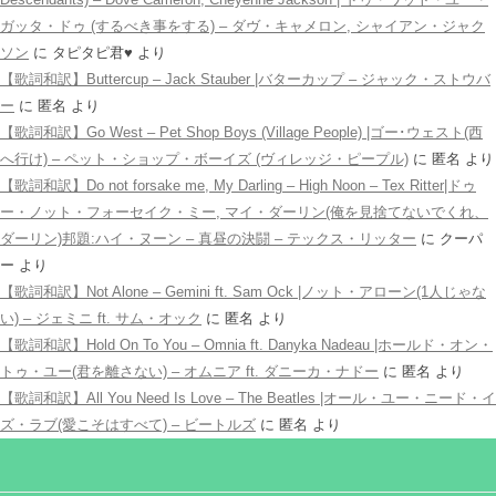
ガッタ・ドゥ (するべき事をする) – ダヴ・キャメロン, シャイアン・ジャク
ソン
に
タピタピ君♥️
より
【歌詞和訳】Buttercup – Jack Stauber |バターカップ – ジャック・ストウバ
ー
に
匿名
より
【歌詞和訳】Go West – Pet Shop Boys (Village People) |ゴー･ウェスト(西
へ行け) – ペット・ショップ・ボーイズ (ヴィレッジ・ピープル)
に
匿名
より
【歌詞和訳】Do not forsake me, My Darling – High Noon – Tex Ritter|ドゥ
ー・ノット・フォーセイク・ミー, マイ・ダーリン(俺を見捨てないでくれ、
ダーリン)邦題:ハイ・ヌーン – 真昼の決闘 – テックス・リッター
に
クーパ
ー
より
【歌詞和訳】Not Alone – Gemini ft. Sam Ock |ノット・アローン(1人じゃな
い) – ジェミニ ft. サム・オック
に
匿名
より
【歌詞和訳】Hold On To You – Omnia ft. Danyka Nadeau |ホールド・オン・
トゥ・ユー(君を離さない) – オムニア ft. ダニーカ・ナドー
に
匿名
より
【歌詞和訳】All You Need Is Love – The Beatles |オール・ユー・ニード・イ
ズ・ラブ(愛こそはすべて) – ビートルズ
に
匿名
より