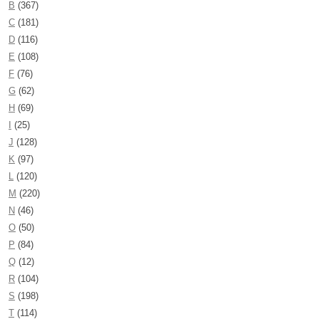
B
(367)
C
(181)
D
(116)
E
(108)
F
(76)
G
(62)
H
(69)
I
(25)
J
(128)
K
(97)
L
(120)
M
(220)
N
(46)
O
(50)
P
(84)
Q
(12)
R
(104)
S
(198)
T
(114)