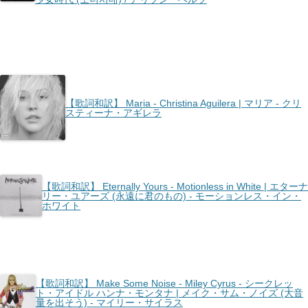
【歌詞和訳】 Maria - Christina Aguilera | マリア - クリ
スティーナ・アギレラ
【歌詞和訳】 Eternally Yours - Motionless in White | エターナ
リー・ユアーズ (永遠に君のもの) - モーションレス・イン・
ホワイト
【歌詞和訳】 Make Some Noise - Miley Cyrus - シークレッ
ト・アイドル ハンナ・モンタナ | メイク・サム・ノイズ (大音
量を出そう) - マイリー・サイラス