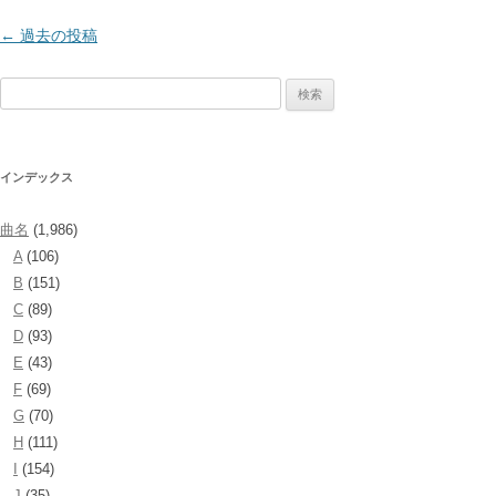
投
←
過去の投稿
稿
検
ナ
索:
ビ
ゲ
インデックス
ー
シ
曲名
(1,986)
ョ
A
(106)
ン
B
(151)
C
(89)
D
(93)
E
(43)
F
(69)
G
(70)
H
(111)
I
(154)
J
(35)