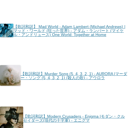
【歌詞和訳】 Mad World - Adam Lambert (Michael Andrews) |
マッド・ワールド (狂った世界) - アダム・ランバート (マイケ
ル・アンドリュース) One World: Together at Home
【歌詞和訳】Murder Song (5, 4, 3, 2, 1) - AURORA |マーダ
ー・ソング (5, 4, 3, 2, 1) (殺人の歌) - アウロラ
【歌詞和訳】Modern Crusaders - Enigma |モダン・クル
セイダーズ(現代の十字軍) - エニグマ