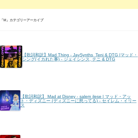
「
M
」カテゴリーアーカイブ
【歌詞和訳】Mad Thing - ​JaySynths, Teni & DTG |マッド・
シング(イカれた事) - ジェイシンス, テニ & DTG
【歌詞和訳】 Mad at Disney - salem ilese | マッド・アッ
ト・ディズニー (ディズニーに怒ってる) - セイレム・イリー
ス