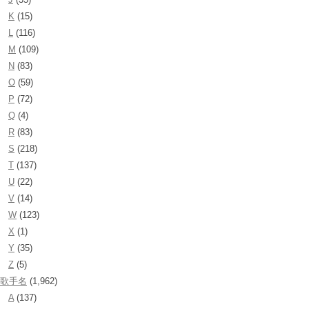
K
(15)
L
(116)
M
(109)
N
(83)
O
(59)
P
(72)
Q
(4)
R
(83)
S
(218)
T
(137)
U
(22)
V
(14)
W
(123)
X
(1)
Y
(35)
Z
(5)
歌手名
(1,962)
A
(137)