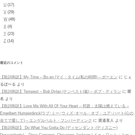
U
(17)
V
(29)
W
(48)
X
(4)
Y
(23)
Z
(14)
最近のコメント
【歌詞和訳】My Time – Bo en |マイ・タイム(私の時間) – ボーエン
に
じぇ
るぼーる
より
【歌詞和訳】Tempest – Bob Dylan |テンペスト(嵐) – ボブ・ディラン
に
匿
名
より
【歌詞和訳】Love Me With All Of Your Heart – 邦題：太陽は燃えている –
Engelbert Humperdinck|ラブ･ミー･ウィズ･オール・オブ・ユア･ハート(心の
全てで愛して) – エンゲルベルト・フンパーディンク
に
渡邉直人
より
【歌詞和訳】 Do What You Gotta Do (ディセンダント (ディズニー)
Descendants) – Dove Cameron, Cheyenne Jackson | ドゥ・ワット・ユー・