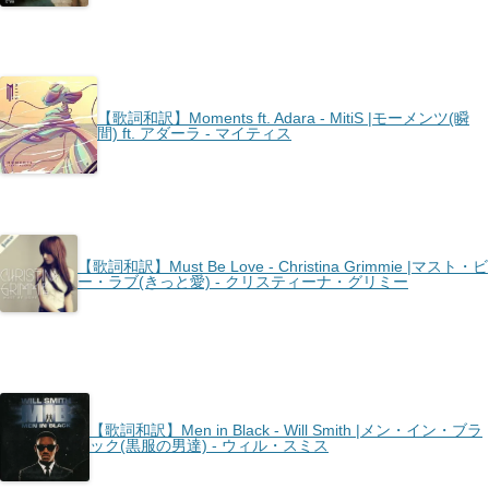
【歌詞和訳】Moments ft. Adara - MitiS |モーメンツ(瞬
間) ft. アダーラ - マイティス
【歌詞和訳】Must Be Love - Christina Grimmie |マスト・ビ
ー・ラブ(きっと愛) - クリスティーナ・グリミー
【歌詞和訳】Men in Black - Will Smith |メン・イン・ブラ
ック(黒服の男達) - ウィル・スミス