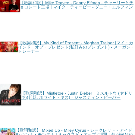
【歌詞和訳】Mike Teavee - Danny Elfman - チャーリーとチ
ョコレート工場 | マイク・ティービー - ダニー・エルフマン
【歌詞和訳】My Kind of Present - Meghan Trainor |マイ・カ
インド・オブ・プレゼント(私好みのプレゼント) - メーガン・
トレーナー
【歌詞和訳】Mistletoe - Justin Bieber | ミスルトウ (ヤドリ
ギ)(邦題: ホワイト・キス) - ジャスティン・ビーバー
【歌詞和訳】 Mixed Up - Miley Cyrus - シークレット・アイド
ル ハンナ・モンタナ | ミックスド・アップ (邦題：何が何だか