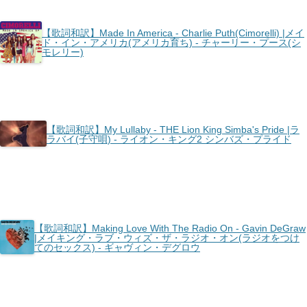
【歌詞和訳】Made In America - Charlie Puth(Cimorelli) |メイ
ド・イン・アメリカ(アメリカ育ち) - チャーリー・プース(シ
モレリー)
【歌詞和訳】My Lullaby - THE Lion King Simba's Pride |ラ
ラバイ(子守唄) - ライオン・キング2 シンバズ・プライド
【歌詞和訳】Making Love With The Radio On - Gavin DeGraw
|メイキング・ラブ・ウィズ・ザ・ラジオ・オン(ラジオをつけ
てのセックス) - ギャヴィン・デグロウ