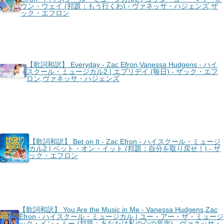
ウン・ウェイ (邦題：もう行くわ) - ヴァネッサ・ハジェンズ,ザ
ック・エフロン
【歌詞和訳】 Everyday - Zac Efron,Vanessa Hudgens - ハイ
スクール・ミュージカル2 | エブリデイ (毎日) - ザック・エフ
ロン,ヴァネッサ・ハジェンズ
【歌詞和訳】 Bet on It - Zac Efron - ハイスクール・ミュージ
カル2 | ベット・オン・イット (邦題：自分を取り戻せ！) - ザ
ック・エフロン
【歌詞和訳】 You Are the Music in Me - Vanessa Hudgens,Zac
Efron - ハイスクール・ミュージカル | ユー・アー・ザ・ミュージ
ック・イン・ミー (邦題：あなたは私の心の音楽) - ヴァネッサ・