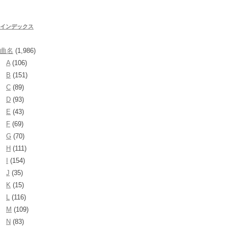
インデックス
曲名
(1,986)
A
(106)
B
(151)
C
(89)
D
(93)
E
(43)
F
(69)
G
(70)
H
(111)
I
(154)
J
(35)
K
(15)
L
(116)
M
(109)
N
(83)