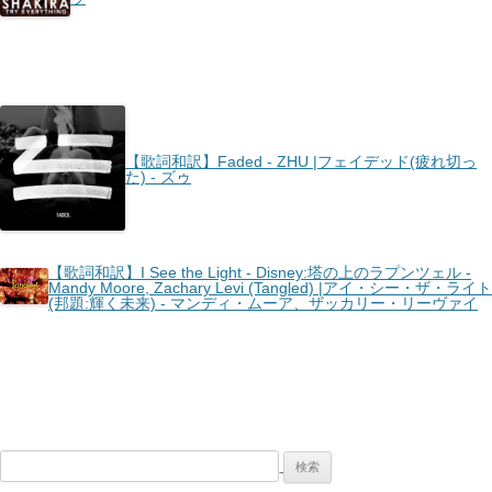
【歌詞和訳】Faded - ZHU |フェイデッド(疲れ切っ
た) - ズゥ
【歌詞和訳】I See the Light - Disney:塔の上のラプンツェル -
Mandy Moore, Zachary Levi (Tangled) |アイ・シー・ザ・ライト
(邦題:輝く未来) - マンディ・ムーア、ザッカリー・リーヴァイ
検
索: