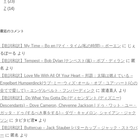
Y
(23)
Z
(14)
最近のコメント
【歌詞和訳】My Time – Bo en |マイ・タイム(私の時間) – ボーエン
に
じぇ
るぼーる
より
【歌詞和訳】Tempest – Bob Dylan |テンペスト(嵐) – ボブ・ディラン
に
匿
名
より
【歌詞和訳】Love Me With All Of Your Heart – 邦題：太陽は燃えている –
Engelbert Humperdinck|ラブ･ミー･ウィズ･オール・オブ・ユア･ハート(心の
全てで愛して) – エンゲルベルト・フンパーディンク
に
渡邉直人
より
【歌詞和訳】 Do What You Gotta Do (ディセンダント (ディズニー)
Descendants) – Dove Cameron, Cheyenne Jackson | ドゥ・ワット・ユー・
ガッタ・ドゥ (するべき事をする) – ダヴ・キャメロン, シャイアン・ジャク
ソン
に
タピタピ君♥️
より
【歌詞和訳】Buttercup – Jack Stauber |バターカップ – ジャック・ストウバ
ー
に
匿名
より