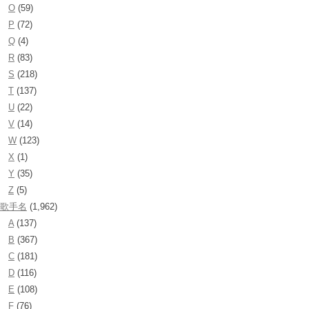
O
(59)
P
(72)
Q
(4)
R
(83)
S
(218)
T
(137)
U
(22)
V
(14)
W
(123)
X
(1)
Y
(35)
Z
(5)
歌手名
(1,962)
A
(137)
B
(367)
C
(181)
D
(116)
E
(108)
F
(76)