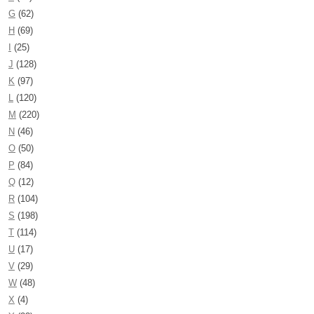
G
(62)
H
(69)
I
(25)
J
(128)
K
(97)
L
(120)
M
(220)
N
(46)
O
(50)
P
(84)
Q
(12)
R
(104)
S
(198)
T
(114)
U
(17)
V
(29)
W
(48)
X
(4)