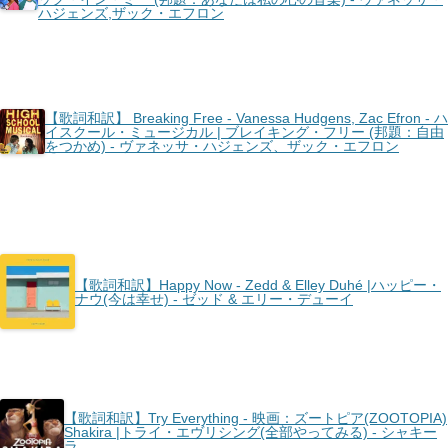
ハジェンズ,ザック・エフロン
【歌詞和訳】 Breaking Free - Vanessa Hudgens, Zac Efron - ハ
イスクール・ミュージカル | ブレイキング・フリー (邦題：自由
をつかめ) - ヴァネッサ・ハジェンズ、ザック・エフロン
【歌詞和訳】Happy Now - Zedd & Elley Duhé |ハッピー・
ナウ(今は幸せ) - ゼッド & エリー・デューイ
【歌詞和訳】Try Everything - 映画：ズートピア(ZOOTOPIA)
Shakira |トライ・エヴリシング(全部やってみる) - シャキー
ラ