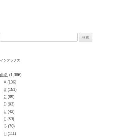
検
索:
インデックス
曲名
(1,986)
A
(106)
B
(151)
C
(89)
D
(93)
E
(43)
F
(69)
G
(70)
H
(111)