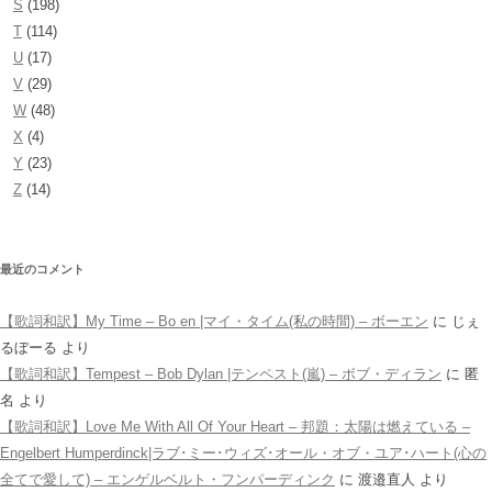
S
(198)
T
(114)
U
(17)
V
(29)
W
(48)
X
(4)
Y
(23)
Z
(14)
最近のコメント
【歌詞和訳】My Time – Bo en |マイ・タイム(私の時間) – ボーエン
に
じぇ
るぼーる
より
【歌詞和訳】Tempest – Bob Dylan |テンペスト(嵐) – ボブ・ディラン
に
匿
名
より
【歌詞和訳】Love Me With All Of Your Heart – 邦題：太陽は燃えている –
Engelbert Humperdinck|ラブ･ミー･ウィズ･オール・オブ・ユア･ハート(心の
全てで愛して) – エンゲルベルト・フンパーディンク
に
渡邉直人
より