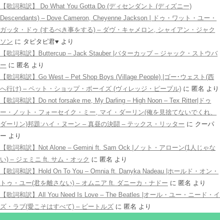
【歌詞和訳】 Do What You Gotta Do (ディセンダント (ディズニー)
Descendants) – Dove Cameron, Cheyenne Jackson | ドゥ・ワット・ユー・
ガッタ・ドゥ (するべき事をする) – ダヴ・キャメロン, シャイアン・ジャク
ソン
に
タピタピ君♥️
より
【歌詞和訳】Buttercup – Jack Stauber |バターカップ – ジャック・ストウバ
ー
に
匿名
より
【歌詞和訳】Go West – Pet Shop Boys (Village People) |ゴー･ウェスト(西
へ行け) – ペット・ショップ・ボーイズ (ヴィレッジ・ピープル)
に
匿名
より
【歌詞和訳】Do not forsake me, My Darling – High Noon – Tex Ritter|ドゥ
ー・ノット・フォーセイク・ミー, マイ・ダーリン(俺を見捨てないでくれ、
ダーリン)邦題:ハイ・ヌーン – 真昼の決闘 – テックス・リッター
に
クーパ
ー
より
【歌詞和訳】Not Alone – Gemini ft. Sam Ock |ノット・アローン(1人じゃな
い) – ジェミニ ft. サム・オック
に
匿名
より
【歌詞和訳】Hold On To You – Omnia ft. Danyka Nadeau |ホールド・オン・
トゥ・ユー(君を離さない) – オムニア ft. ダニーカ・ナドー
に
匿名
より
【歌詞和訳】All You Need Is Love – The Beatles |オール・ユー・ニード・イ
ズ・ラブ(愛こそはすべて) – ビートルズ
に
匿名
より