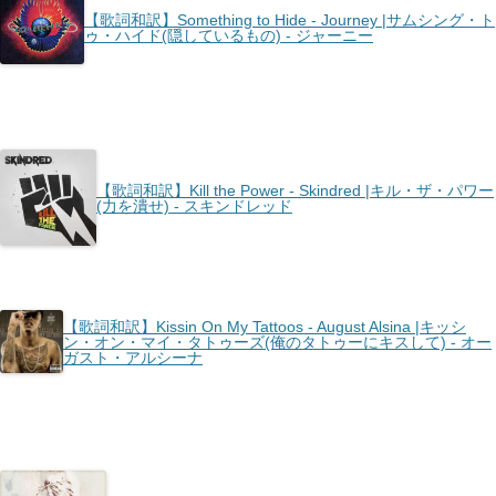
【歌詞和訳】Something to Hide - Journey |サムシング・ト
ゥ・ハイド(隠しているもの) - ジャーニー
【歌詞和訳】Kill the Power - Skindred |キル・ザ・パワー
(力を潰せ) - スキンドレッド
【歌詞和訳】Kissin On My Tattoos - August Alsina |キッシ
ン・オン・マイ・タトゥーズ(俺のタトゥーにキスして) - オー
ガスト・アルシーナ