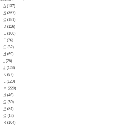
A
(137)
B
(367)
C
(181)
D
(116)
E
(108)
F
(76)
G
(62)
H
(69)
I
(25)
J
(128)
K
(97)
L
(120)
M
(220)
N
(46)
O
(50)
P
(84)
Q
(12)
R
(104)