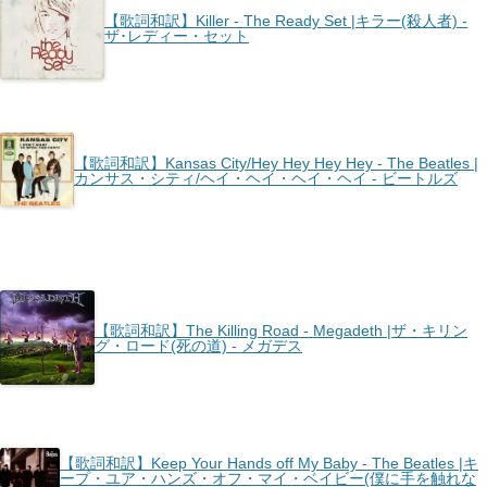
【歌詞和訳】Killer - The Ready Set |キラー(殺人者) -
ザ･レディー・セット
【歌詞和訳】Kansas City/Hey Hey Hey Hey - The Beatles |
カンサス・シティ/ヘイ・ヘイ・ヘイ・ヘイ - ビートルズ
【歌詞和訳】The Killing Road - Megadeth |ザ・キリン
グ・ロード(死の道) - メガデス
【歌詞和訳】Keep Your Hands off My Baby - The Beatles |キ
ープ・ユア・ハンズ・オフ・マイ・ベイビー(僕に手を触れな