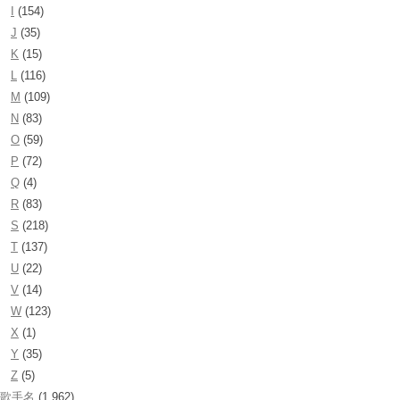
I
(154)
J
(35)
K
(15)
L
(116)
M
(109)
N
(83)
O
(59)
P
(72)
Q
(4)
R
(83)
S
(218)
T
(137)
U
(22)
V
(14)
W
(123)
X
(1)
Y
(35)
Z
(5)
歌手名
(1,962)