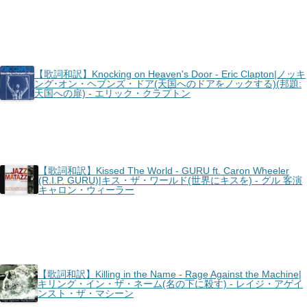
【歌詞和訳】Knocking on Heaven's Door - Eric Clapton|ノッキ
ング･オン・ヘブンズ・ドア(天国へのドアをノックする)(邦題:
天国への扉) - エリック・クラプトン
【歌詞和訳】Kissed The World - GURU ft. Caron Wheeler
(R.I.P. GURU)|キス・ザ・ワールド(世界にキスを) - グル 客演
キャロン・ウィーラー
【歌詞和訳】Killing in the Name - Rage Against the Machine|
キリング・イン・ザ・ネーム(名の下に殺す) - レイジ・アゲイ
ンスト・ザ・マシーン