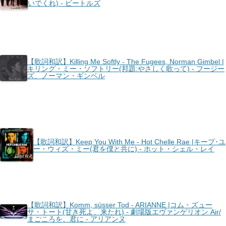
いでくれ) - ビートルズ
【歌詞和訳】Killing Me Softly - The Fugees, Norman Gimbel |
キリング・ミー・ソフトリー(邦題:やさしく歌って) - フージー
ズ、ノーマン・ギンベル
【歌詞和訳】Keep You With Me - Hot Chelle Rae |キープ･ユ
ー・ウィズ・ミー(君を僕と共に) - ホット・シェル・レイ
【歌詞和訳】Komm, süsser Tod - ARIANNE |コム・ズュー
サ・トート(甘き死よ、来たれ) - 劇場版エヴァンゲリオン Air/
まごころを、君に - アリアンヌ