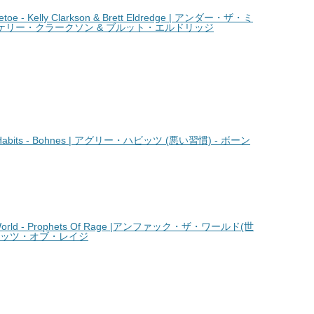
oe - Kelly Clarkson & Brett Eldredge | アンダー・ザ・ミ
- ケリー・クラークソン & ブルット・エルドリッジ
abits - Bohnes | アグリー・ハビッツ (悪い習慣) - ボーン
orld - Prophets Of Rage |アンファック・ザ・ワールド(世
フェッツ・オブ・レイジ