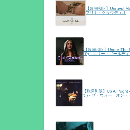
【歌詞和訳】Unravel Me
ブリナ・クラウディオ
【歌詞和訳】Under The S
で) - エリー・ゴールデ
【歌詞和訳】Up All Nigh
て) - ザ・ウォー・オン