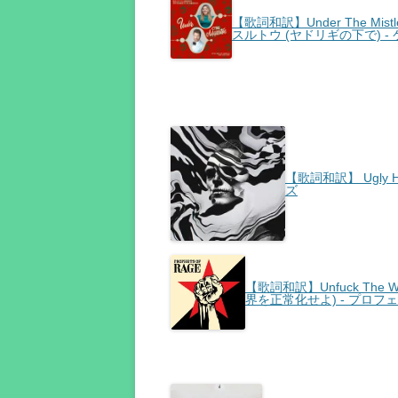
【歌詞和訳】Under The Mistlet
スルトウ (ヤドリギの下で) 
【歌詞和訳】 Ugly H
ズ
【歌詞和訳】Unfuck The W
界を正常化せよ) - プロ