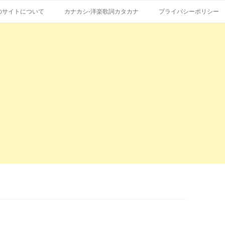
コ
エストも受付。
詞の和訳、英語の意味、読み方
ン
のサイトについて
カナカシ-洋楽歌詞カタカナ
プライバシーポリシー
テ
ン
ツ
へ
ス
キ
ッ
プ