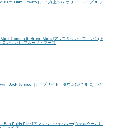
urs ft. Demi Lovato |アップ(上へ) - オリー・マーズ ft. デ
Mark Ronson ft. Bruno Mars |アップタウン・ファンク(上
・ロンソン ft. ブルーノ・マーズ
wn - Jack Johnson|アップサイド・ダウン(逆さまに) - ジ
r - Ben Folds Five |アンクル・ウォルター(ウォルターおじ
ズ・ファイヴ