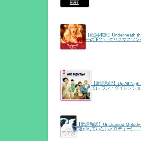
【歌詞和訳】Underneath th
ーの下で) - クリスマスソン
【歌詞和訳】Up All Nig
て) - ワン・ダイレクシ
【歌詞和訳】Unchained Melody 
(繋がれていないメロディー) -