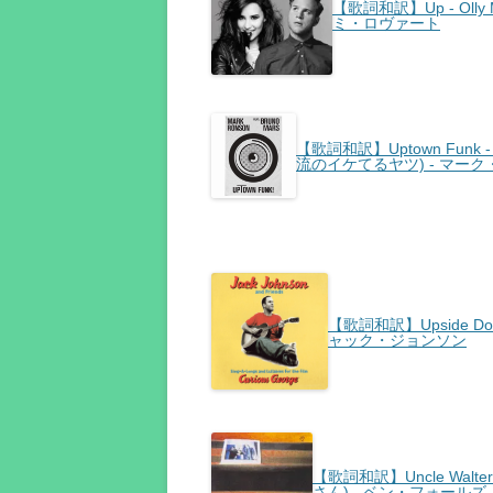
【歌詞和訳】Up - Olly M
ミ・ロヴァート
【歌詞和訳】Uptown Funk - 
流のイケてるヤツ) - マーク
【歌詞和訳】Upside Do
ャック・ジョンソン
【歌詞和訳】Uncle Walte
さん) - ベン・フォール