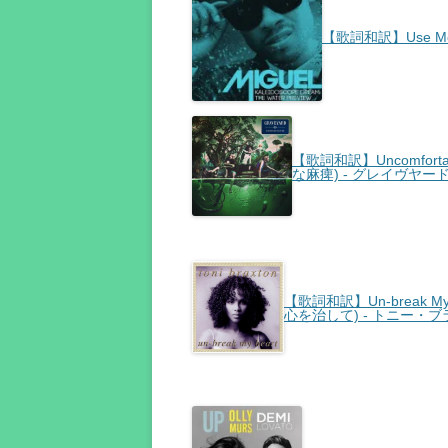
【歌詞和訳】Use Me
【歌詞和訳】Uncomforta
な麻痺) - グレイヴヤー
【歌詞和訳】Un-break My
心を治して) - トニー・