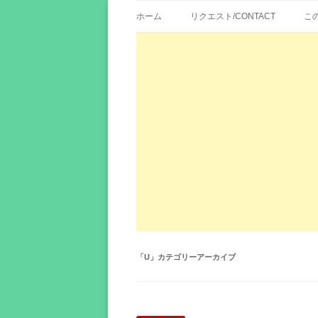
歌詞紹介、映画の主題歌とその和訳。リク
エイカシ | 洋楽歌
ホーム
リクエスト/CONTACT
こ
「
U
」カテゴリーアーカイブ