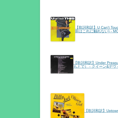
【歌詞和訳】U Can't To
前はこれに触れない) - M
【歌詞和訳】Under Preas
もとで） - クイーン&デ
【歌詞和訳】Uptown 