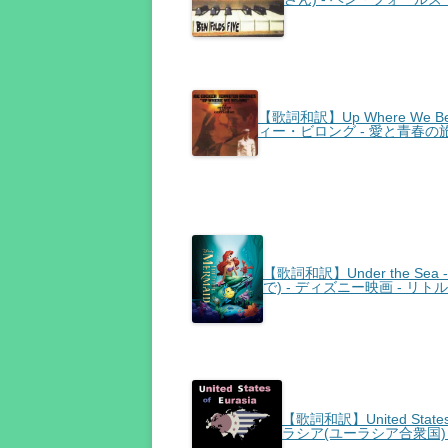
【歌詞和訳】Up Where We Bel
ィー・ビロング - 愛と青春の
【歌詞和訳】Under the Sea -
で) - ディズニー映画 - リ
【歌詞和訳】United Stat
ラシア(ユーラシア合衆国) 