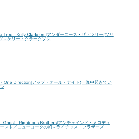
e Tree - Kelly Clarkson |アンダーニース・ザ・ツリー(ツリ
グ - ケリー・クラークソン
ht - One Direction|アップ・オール・ナイト(一晩中起きてい
ョン
- Ghost - Righteous Brothers|アンチェインド・メロディ
 ゴースト／ニューヨークの幻 - ライチャス・ブラザーズ