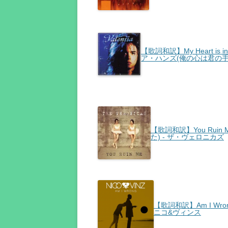
【歌詞和訳】My Heart is i
ア・ハンズ(俺の心は君の手の
【歌詞和訳】You Ruin 
た) - ザ・ヴェロニカズ
【歌詞和訳】Am I Wron
ニコ&ヴィンス