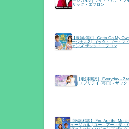
ージカル3 | ライト・ヒア・ラ
ザック・エフロン
【歌詞和訳】 Gotta Go My Own 
ージカル2 | ゴッタ・ゴー・マ
ェンズ,ザック・エフロン
【歌詞和訳】 Everyday - Z
| エブリデイ (毎日) - 
【歌詞和訳】 You Are the Music 
ュージカル | ユー・アー・ザ・
ヴァネッサ・ハジェンズ,ザック