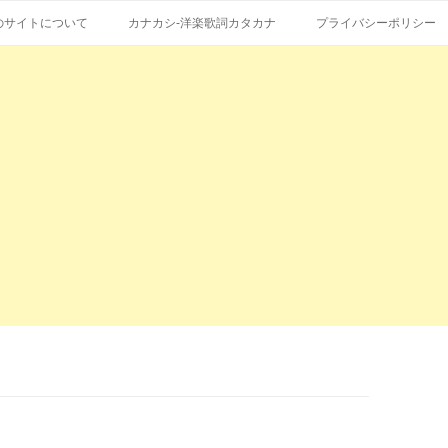
コ
エストも受付。
詞の和訳、英語の意味、読み方
ン
のサイトについて
カナカシ-洋楽歌詞カタカナ
プライバシーポリシー
テ
ン
ツ
へ
ス
キ
ッ
プ