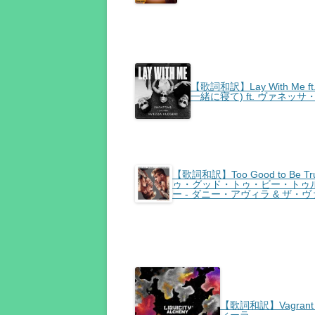
【歌詞和訳】Lay With Me ft
一緒に寝て) ft. ヴァネッ
【歌詞和訳】Too Good to Be True ft
ゥ・グッド・トゥ・ビー・トゥルー
ー - ダニー・アヴィラ & ザ・
【歌詞和訳】Vagrant -