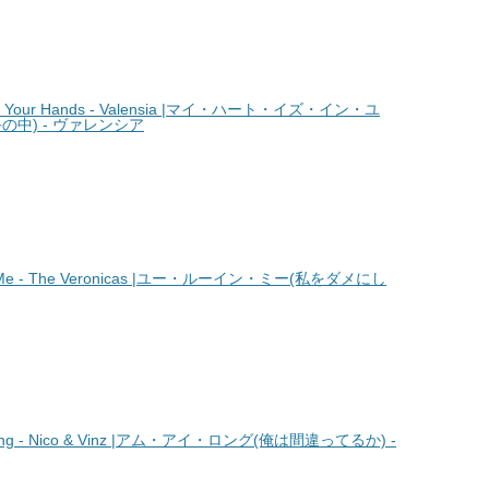
n Your Hands - Valensia |マイ・ハート・イズ・イン・ユ
中) - ヴァレンシア
Me - The Veronicas |ユー・ルーイン・ミー(私をダメにし
g - Nico & Vinz |アム・アイ・ロング(俺は間違ってるか) -