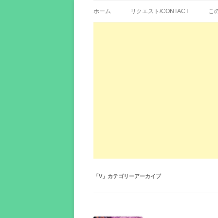
歌詞紹介、映画の主題歌とその和訳。リク
エイカシ | 洋楽歌
ホーム
リクエスト/CONTACT
こ
「
V
」カテゴリーアーカイブ