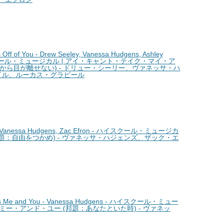
f of You - Drew Seeley, Vanessa Hudgens, Ashley
l - ハイスクール・ミュージカル | アイ・キャント・テイク・マイ・ア
から目が離せない) - ドリュー・シーリー、ヴァネッサ・ハ
イル、ルーカス・グラビール
 Vanessa Hudgens, Zac Efron - ハイスクール・ミュージカ
(邦題：自由をつかめ) - ヴァネッサ・ハジェンズ、ザック・エ
Me and You - Vanessa Hudgens - ハイスクール・ミュー
ミー・アンド・ユー (邦題：あなたといた時) - ヴァネッ