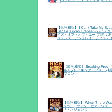
【歌詞和訳】 I Can’t Take My Eyes Of
Tisdale, Lucas Grabee
イズ・オフ・オブ・ユー (邦題：君
ジェンズ、アシュレイ・ティスデ
【歌詞和訳】 Breaking Free -
ル | ブレイキング・フリー 
フロン
【歌詞和訳】 When There Was 
ジカル | ウェン・ゼア・ワズ・
サ・ハジェンズ