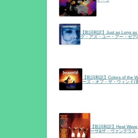
ィーラ
【歌詞和訳】Just as Long as 
グ・アズ・ユー・アー・ゼア(
【歌詞和訳】Colors of the Wi
ーズ・オブ・ザ・ウィンド(風
【歌詞和訳】Heat Wave -
ーサ&ザ・ヴァンデラス