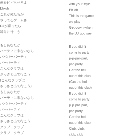
俺をビビらせろよ
with your style
Eh-oh
Eh-oh
これが俺たちが
This is the game
やってるゲームさ
we play
DJが喋ったら
Get down when
踊りに行こう
the DJ god say
もしあなたが
If you didn’t
パーティに来ないなら
come to party
パパパーパーティ
p-p-par-part,
パーパーティ
par-party
こんなクラブは
Get the hell
さっさと出て行こう
out of this club
(こんなクラブは
(Get the hell
さっさと出て行こう)
out of this club)
もしあなたが
If you didn’t
パーティに来ないなら
come to party,
パパパーパーティ
p-p-par-part,
パーパーティ
par-party
こんなクラブは
Get the hell
さっさと出て行こう
out of this club
クラブ、クラブ
Club, club,
クラブ、クラブ
club, club