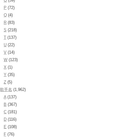
O
(59)
P
(72)
Q
(4)
R
(83)
S
(218)
T
(137)
U
(22)
V
(14)
W
(123)
X
(1)
Y
(35)
Z
(5)
歌手名
(1,962)
A
(137)
B
(367)
C
(181)
D
(116)
E
(108)
F
(76)