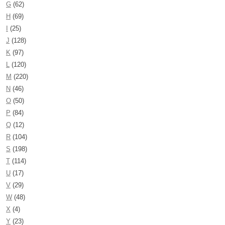
G
(62)
H
(69)
I
(25)
J
(128)
K
(97)
L
(120)
M
(220)
N
(46)
O
(50)
P
(84)
Q
(12)
R
(104)
S
(198)
T
(114)
U
(17)
V
(29)
W
(48)
X
(4)
Y
(23)