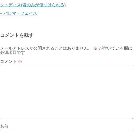
ビ
ク・ディス(愛のみが傷つけられる)
ゲ
– パロマ・フェイス
ー
シ
コメントを残す
ョ
ン
メールアドレスが公開されることはありません。
※
が付いている欄は
必須項目です
コメント
※
名前