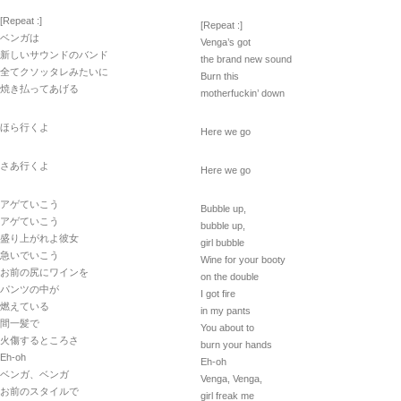
[Repeat :]
[Repeat :]
ベンガは
Venga’s got
新しいサウンドのバンド
the brand new sound
全てクソッタレみたいに
Burn this
焼き払ってあげる
motherfuckin’ down
ほら行くよ
Here we go
さあ行くよ
Here we go
アゲていこう
Bubble up,
アゲていこう
bubble up,
盛り上がれよ彼女
girl bubble
急いでいこう
Wine for your booty
お前の尻にワインを
on the double
パンツの中が
I got fire
燃えている
in my pants
間一髪で
You about to
火傷するところさ
burn your hands
Eh-oh
Eh-oh
ベンガ、ベンガ
Venga, Venga,
お前のスタイルで
girl freak me