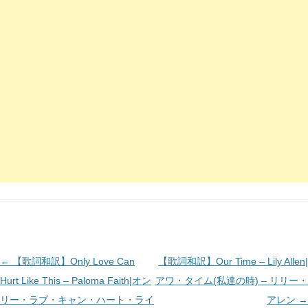
投
←
【歌詞和訳】Only Love Can
【歌詞和訳】Our Time – Lily Allen|
稿
Hurt Like This – Paloma Faith|オン
アワ・タイム(私達の時) – リリー・
ナ
リー・ラブ・キャン・ハート・ライ
アレン
→