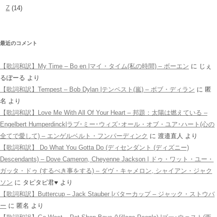
Z
(14)
最近のコメント
【歌詞和訳】My Time – Bo en |マイ・タイム(私の時間) – ボーエン
に
じぇ
るぼーる
より
【歌詞和訳】Tempest – Bob Dylan |テンペスト(嵐) – ボブ・ディラン
に
匿
名
より
【歌詞和訳】Love Me With All Of Your Heart – 邦題：太陽は燃えている –
Engelbert Humperdinck|ラブ･ミー･ウィズ･オール・オブ・ユア･ハート(心の
全てで愛して) – エンゲルベルト・フンパーディンク
に
渡邉直人
より
【歌詞和訳】 Do What You Gotta Do (ディセンダント (ディズニー)
Descendants) – Dove Cameron, Cheyenne Jackson | ドゥ・ワット・ユー・
ガッタ・ドゥ (するべき事をする) – ダヴ・キャメロン, シャイアン・ジャク
ソン
に
タピタピ君♥️
より
【歌詞和訳】Buttercup – Jack Stauber |バターカップ – ジャック・ストウバ
ー
に
匿名
より