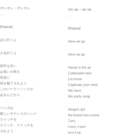
オレオレ – オレオレ
Ole ole – ole ole
…
…
[Repeat]
[Repeat]
ほら行くよ
Here we go
さあ行くよ
Here we go
両手を空へ
Hands in the air
お祝いの時さ
Celebration time
音楽に
Let music
頭を魅了されよう
Captivate your mind
このパーティソングが
We have
あるんだから
this party song
ベンガは
Venga’s got
新しいサウンドのバンド
the brand new sound
スイッチを
Turn,
スイッチ、スイッチを
t-turn, t-turn
入れよう
turn it up