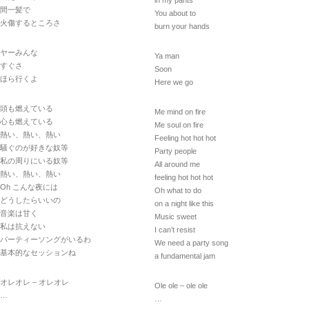
in my pants
間一髪で
You about to
火傷するところさ
burn your hands
ヤーみんな
Ya man
すぐさ
Soon
ほら行くよ
Here we go
頭も燃えている
Me mind on fire
心も燃えている
Me soul on fire
熱い、熱い、熱い
Feeling hot hot hot
騒ぐのが好きな奴等
Party people
私の周りにいる奴等
All around me
熱い、熱い、熱い
feeling hot hot hot
Oh こんな夜には
Oh what to do
どうしたらいいの
on a night like this
音楽は甘く
Music sweet
私は抗えない
I can’t resist
パーティーソングがいるわ
We need a party song
基本的なセッションね
a fundamental jam
オレオレ – オレオレ
Ole ole – ole ole
…
…