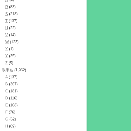
R
(83)
S
(218)
T
(137)
U
(22)
V
(14)
W
(123)
X
(1)
Y
(35)
Z
(5)
歌手名
(1,962)
A
(137)
B
(367)
C
(181)
D
(116)
E
(108)
F
(76)
G
(62)
H
(69)