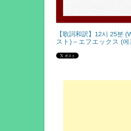
【歌詞和訳】12시 25분 (Wish 
スト) – エフエックス (에