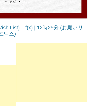
List) – ​f(x) | 12時25分 (お願いリ
프엑스)