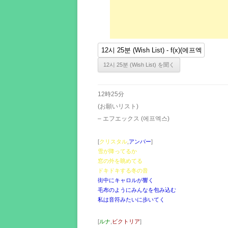
12時25分
(お願いリスト)
– エフエックス (에프엑스)
[
クリスタル
,
アンバー
]
雪が降ってるか
窓の外を眺めてる
ドキドキする冬の音
街中にキャロルが響く
毛布のようにみんなを包み込む
私は音符みたいに歩いてく
[
ルナ
,
ビクトリア
]