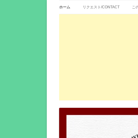
歌詞紹介、映画の主題歌とその和訳。リク
エイカシ | 洋楽歌
ホーム
リクエスト/CONTACT
こ