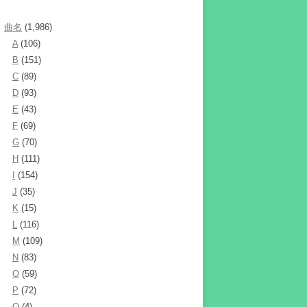
曲名
(1,986)
A
(106)
B
(151)
C
(89)
D
(93)
E
(43)
F
(69)
G
(70)
H
(111)
I
(154)
J
(35)
K
(15)
L
(116)
M
(109)
N
(83)
O
(59)
P
(72)
Q
(4)