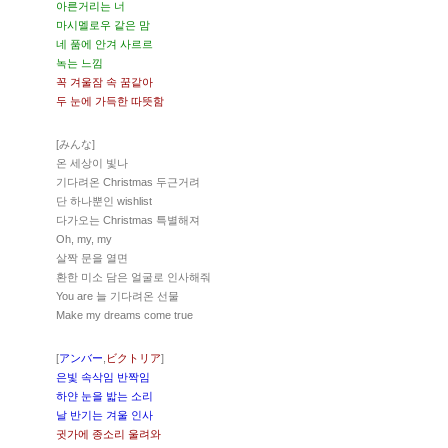
아른거리는 너
마시멜로우 같은 맘
네 품에 안겨 사르르
녹는 느낌
꼭 겨울잠 속 꿈같아
두 눈에 가득한 따뜻함
[みんな]
온 세상이 빛나
기다려온 Christmas 두근거려
단 하나뿐인 wishlist
다가오는 Christmas 특별해져
Oh, my, my
살짝 문을 열면
환한 미소 담은 얼굴로 인사해줘
You are 늘 기다려온 선물
Make my dreams come true
[
アンバー
,
ビクトリア
]
은빛 속삭임 반짝임
하얀 눈을 밟는 소리
날 반기는 겨울 인사
귓가에 종소리 울려와