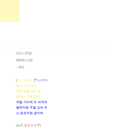
12시 25분
(Wish List)
– ​f(x)
[
クリスタル
,
アンバー
]
흰 눈이 오는지
창문 밖을 보는 일
설레는 겨울 알람
캐럴 거리에 또 퍼져와
벨벳처럼 주윌 감싸 와
난 음표처럼 걸어봐
[
ルナ
,
ビクトリア
]