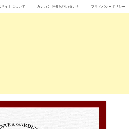
コ
エストも受付。
詞の和訳、英語の意味、読み方
ン
のサイトについて
カナカシ-洋楽歌詞カタカナ
プライバシーポリシー
テ
ン
ツ
へ
ス
キ
ッ
プ