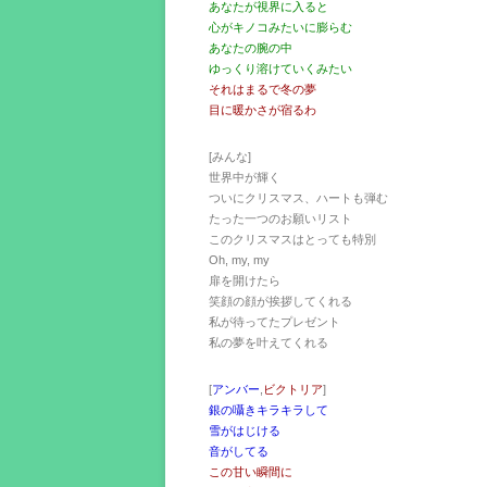
あなたが視界に入ると
心がキノコみたいに膨らむ
あなたの腕の中
ゆっくり溶けていくみたい
それはまるで冬の夢
目に暖かさが宿るわ
[みんな]
世界中が輝く
ついにクリスマス、ハートも弾む
たった一つのお願いリスト
このクリスマスはとっても特別
Oh, my, my
扉を開けたら
笑顔の顔が挨拶してくれる
私が待ってたプレゼント
私の夢を叶えてくれる
[
アンバー
,
ビクトリア
]
銀の囁きキラキラして
雪がはじける
音がしてる
この甘い瞬間に