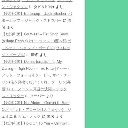
ン・ジャクソン
に
タピタピ君♥️
より
【歌詞和訳】Buttercup – Jack Stauber |バ
ターカップ – ジャック・ストウバー
に
匿
名
より
【歌詞和訳】Go West – Pet Shop Boys
(Village People) |ゴー･ウェスト(西へ行け)
– ペット・ショップ・ボーイズ (ヴィレッ
ジ・ピープル)
に
匿名
より
【歌詞和訳】Do not forsake me, My
Darling – High Noon – Tex Ritter|ドゥー・
ノット・フォーセイク・ミー, マイ・ダー
リン(俺を見捨てないでくれ、ダーリン)邦
題:ハイ・ヌーン – 真昼の決闘 – テック
ス・リッター
に
クーパー
より
【歌詞和訳】Not Alone – Gemini ft. Sam
Ock |ノット・アローン(1人じゃない) – ジ
ェミニ ft. サム・オック
に
匿名
より
【歌詞和訳】Hold On To You – Omnia ft.