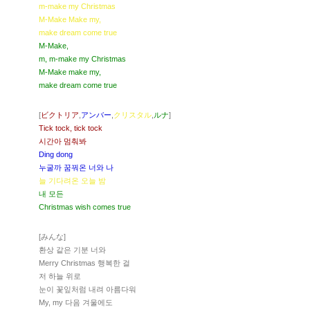
m-make my Christmas
M-Make Make my,
make dream come true
M-Make,
m, m-make my Christmas
M-Make make my,
make dream come true
[
ビクトリア
,
アンバー
,
クリスタル
,
ルナ
]
Tick tock, tick tock
시간아 멈춰봐
Ding dong
누굴까 꿈꿔온 너와 나
늘 기다려온 오늘 밤
내 모든
Christmas wish comes true
[みんな]
환상 같은 기분 너와
Merry Christmas 행복한 걸
저 하늘 위로
눈이 꽃잎처럼 내려 아름다워
My, my 다음 겨울에도