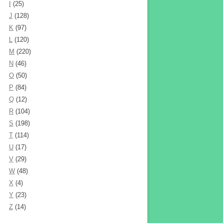
I
(25)
J
(128)
K
(97)
L
(120)
M
(220)
N
(46)
O
(50)
P
(84)
Q
(12)
R
(104)
S
(198)
T
(114)
U
(17)
V
(29)
W
(48)
X
(4)
Y
(23)
Z
(14)