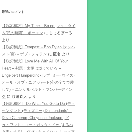
最近のコメント
【歌詞和訳】My Time – Bo en |マイ・タイ
ム(私の時間) – ボーエン
に
じぇるぼーる
より
【歌詞和訳】Tempest – Bob Dylan |テンペ
スト(嵐) – ボブ・ディラン
に
匿名
より
【歌詞和訳】Love Me With All Of Your
Heart – 邦題：太陽は燃えている –
Engelbert Humperdinck|ラブ･ミー･ウィズ･
オール・オブ・ユア･ハート(心の全てで愛
して) – エンゲルベルト・フンパーディン
ク
に
渡邉直人
より
【歌詞和訳】 Do What You Gotta Do (ディ
センダント (ディズニー) Descendants) –
Dove Cameron, Cheyenne Jackson | ド
ゥ・ワット・ユー・ガッタ・ドゥ (するべ
き事をする) – ダヴ・キャメロン, シャイア