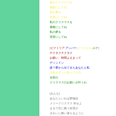
私のクリスマスを
素敵にしてね
私の夢を
現実にしてね
私のクリスマスを
素敵にしてね
私の夢を
現実にしてね
[
ビクトリア
,
アンバー
,
クリスタル
,
ルナ
]
チクタクチクタク
お願い、時間よ止まって
ディンドン
誰？夢から出てきたあなたと私
今夜をずっと待ってたの
全部の
クリスマスのお願いが叶うわ
[みんな]
あなたといれば夢物語
メリークリスマス 幸せよ
まるで空に舞う粉雪が
きれいに舞い落ちるように