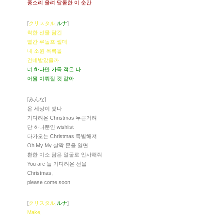
종소리 울려 달콤한 이 순간
[
クリスタル
,
ルナ
]
착한 선물 담긴
빨간 루돌프 썰매
내 소원 목록을
건네받았을까
너 하나만 가득 적은 나
어쩜 이뤄질 것 같아
[みんな]
온 세상이 빛나
기다려온 Christmas 두근거려
단 하나뿐인 wishlist
다가오는 Christmas 특별해져
Oh My My 살짝 문을 열면
환한 미소 담은 얼굴로 인사해줘
You are 늘 기다려온 선물
Christmas,
please come soon
[
クリスタル
,
ルナ
]
Make,