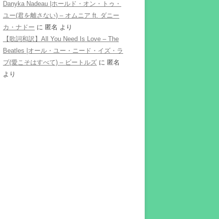
Danyka Nadeau |ホールド・オン・トゥ・
ユー(君を離さない) – オムニア ft. ダニー
カ・ナドー
に
匿名
より
【歌詞和訳】All You Need Is Love – The
Beatles |オール・ユー・ニード・イズ・ラ
ブ(愛こそはすべて) – ビートルズ
に
匿名
より