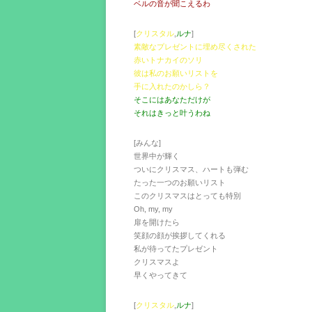
ベルの音が聞こえるわ
[
クリスタル
,
ルナ
]
素敵なプレゼントに埋め尽くされた
赤いトナカイのソリ
彼は私のお願いリストを
手に入れたのかしら？
そこにはあなただけが
それはきっと叶うわね
[みんな]
世界中が輝く
ついにクリスマス、ハートも弾む
たった一つのお願いリスト
このクリスマスはとっても特別
Oh, my, my
扉を開けたら
笑顔の顔が挨拶してくれる
私が待ってたプレゼント
クリスマスよ
早くやってきて
[
クリスタル
,
ルナ
]