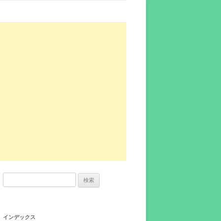
検
索:
インデックス