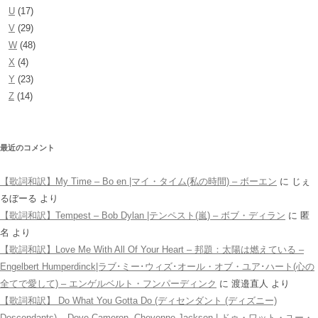
U
(17)
V
(29)
W
(48)
X
(4)
Y
(23)
Z
(14)
最近のコメント
【歌詞和訳】My Time – Bo en |マイ・タイム(私の時間) – ボーエン
に
じぇ
るぼーる
より
【歌詞和訳】Tempest – Bob Dylan |テンペスト(嵐) – ボブ・ディラン
に
匿
名
より
【歌詞和訳】Love Me With All Of Your Heart – 邦題：太陽は燃えている –
Engelbert Humperdinck|ラブ･ミー･ウィズ･オール・オブ・ユア･ハート(心の
全てで愛して) – エンゲルベルト・フンパーディンク
に
渡邉直人
より
【歌詞和訳】 Do What You Gotta Do (ディセンダント (ディズニー)
Descendants) – Dove Cameron, Cheyenne Jackson | ドゥ・ワット・ユー・