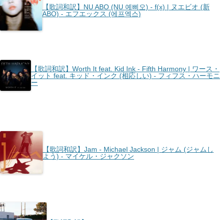
【歌詞和訳】NU ABO (NU 예삐오) - ​f(x) | ヌエビオ (新
ABO) - エフエックス (에프엑스)
【歌詞和訳】Worth It feat. Kid Ink - Fifth Harmony | ワース・
イット feat. キッド・インク (相応しい) - フィフス・ハーモニ
ー
【歌詞和訳】Jam - Michael Jackson | ジャム (ジャムし
よう) - マイケル・ジャクソン