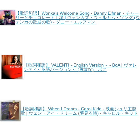
【歌詞和訳】Wonka’s Welcome Song - Danny Elfman - チャー
リーとチョコレート工場 | ウォンカズ・ウェルカム・ソング (ウ
ォンカの歓迎の歌) - ダニー・エルフマン
【歌詞和訳】 VALENTI～English Version～ - BoA | ヴァレ
ンティ～英語バージョン～ (勇敢な) - ボア
【歌詞和訳】 When I Dream - Carol Kidd - 映画シュリ主題
歌 | ウェン・アイ・ドリーム (夢見る時) - キャロル・キッド