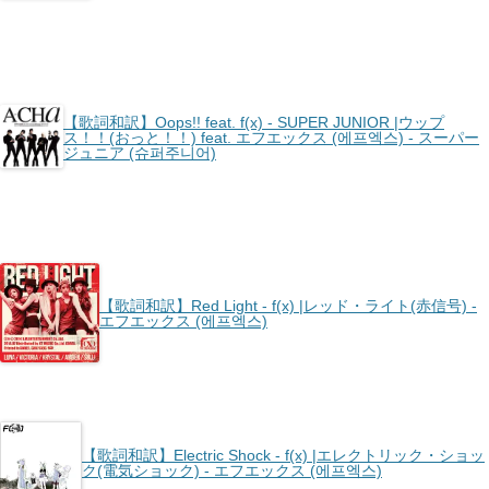
【歌詞和訳】Oops!! feat. ​f(x) - SUPER JUNIOR |ウップ
ス！！(おっと！！) feat. エフエックス (에프엑스) - スーパー
ジュニア (슈퍼주니어)
【歌詞和訳】Red Light - ​f(x) |レッド・ライト(赤信号) -
エフエックス (에프엑스)
【歌詞和訳】Electric Shock - ​f(x) |エレクトリック・ショッ
ク(電気ショック) - エフエックス (에프엑스)