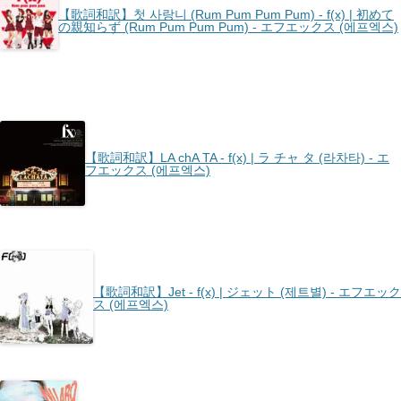
【歌詞和訳】첫 사랑니 (Rum Pum Pum Pum) - ​f(x) | 初めて
の親知らず (Rum Pum Pum Pum) - エフエックス (에프엑스)
【歌詞和訳】LA chA TA - ​f(x) | ラ チャ タ (라차타) - エ
フエックス (에프엑스)
【歌詞和訳】Jet - ​f(x) | ジェット (제트별) - エフエック
ス (에프엑스)