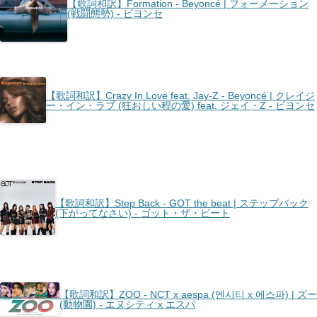
【歌詞和訳】Formation - Beyoncé | フォーメーション
(戦闘態勢) - ビヨンセ
【歌詞和訳】Crazy In Love feat. Jay-Z - Beyoncé | クレイジ
ー・イン・ラブ (狂おしい程の愛) feat. ジェイ・Z - ビヨンセ
【歌詞和訳】Step Back - ​GOT the beat | ステップバック
(下がってなさい) - ゴット・ザ・ビート
【歌詞和訳】ZOO - ​NCT x aespa (엔시티 x 에스파) | ズー
(動物園) - エヌシティ x エスパ