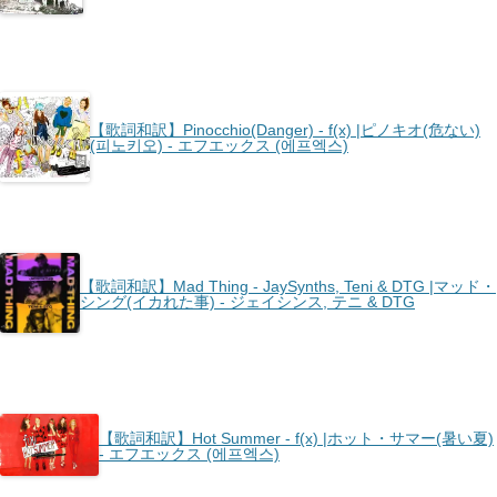
【歌詞和訳】Pinocchio(Danger) - ​f(x) |ピノキオ(危ない)
(피노키오) - エフエックス (에프엑스)
【歌詞和訳】Mad Thing - ​JaySynths, Teni & DTG |マッド・
シング(イカれた事) - ジェイシンス, テニ & DTG
【歌詞和訳】Hot Summer - ​f(x) |ホット・サマー(暑い夏)
- エフエックス (에프엑스)