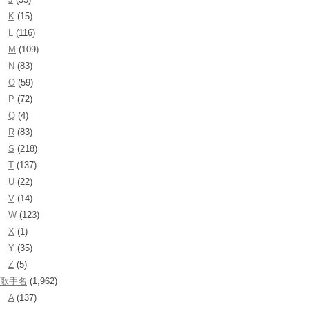
K
(15)
L
(116)
M
(109)
N
(83)
O
(59)
P
(72)
Q
(4)
R
(83)
S
(218)
T
(137)
U
(22)
V
(14)
W
(123)
X
(1)
Y
(35)
Z
(5)
歌手名
(1,962)
A
(137)