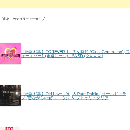
「
曲名
」カテゴリーアーカイブ
【歌詞和訳】FOREVER 1 - 少女時代 (Girls' Generation)| フ
ォーエバー1 (永遠に一つ) - SNSD (소녀시대)
【歌詞和訳】Old Love - ​Yuji & Putri Dahlia | オールド・ラ
ブ (昔ながらの愛) - ユウジ ＆ プトゥリ・ダリア