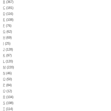
B
(367)
C
(181)
D
(116)
E
(108)
F
(76)
G
(62)
H
(69)
I
(25)
J
(128)
K
(97)
L
(120)
M
(220)
N
(46)
O
(50)
P
(84)
Q
(12)
R
(104)
S
(198)
T
(114)