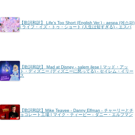
【歌詞和訳】 Life’s Too Short (English Ver.) - ​aespa (에스파)
| ライフ・イズ・トゥ・ショート (人生は短すぎる) - エスパ
【歌詞和訳】 Mad at Disney - salem ilese | マッド・アッ
ト・ディズニー (ディズニーに怒ってる) - セイレム・イリー
ス
【歌詞和訳】Mike Teavee - Danny Elfman - チャーリーとチ
ョコレート工場 | マイク・ティービー - ダニー・エルフマン