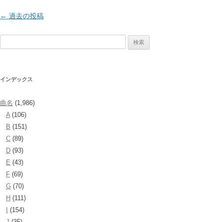
投
←
過去の投稿
稿
検
ナ
索:
ビ
ゲ
インデックス
ー
シ
曲名
(1,986)
ョ
A
(106)
ン
B
(151)
C
(89)
D
(93)
E
(43)
F
(69)
G
(70)
H
(111)
I
(154)
J
(35)