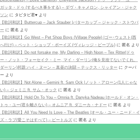
ガッタ・ドゥ (するべき事をする) – ダヴ・キャメロン, シャイアン・ジャク
ソン
に
タピタピ君♥️
より
【歌詞和訳】Buttercup – Jack Stauber |バターカップ – ジャック・ストウバ
ー
に
匿名
より
【歌詞和訳】Go West – Pet Shop Boys (Village People) |ゴー･ウェスト(西
へ行け) – ペット・ショップ・ボーイズ (ヴィレッジ・ピープル)
に
匿名
より
【歌詞和訳】Do not forsake me, My Darling – High Noon – Tex Ritter|ドゥ
ー・ノット・フォーセイク・ミー, マイ・ダーリン(俺を見捨てないでくれ、
ダーリン)邦題:ハイ・ヌーン – 真昼の決闘 – テックス・リッター
に
クーパ
ー
より
【歌詞和訳】Not Alone – Gemini ft. Sam Ock |ノット・アローン(1人じゃな
い) – ジェミニ ft. サム・オック
に
匿名
より
【歌詞和訳】Hold On To You – Omnia ft. Danyka Nadeau |ホールド・オン・
トゥ・ユー(君を離さない) – オムニア ft. ダニーカ・ナドー
に
匿名
より
【歌詞和訳】All You Need Is Love – The Beatles |オール・ユー・ニード・イ
ズ・ラブ(愛こそはすべて) – ビートルズ
に
匿名
より