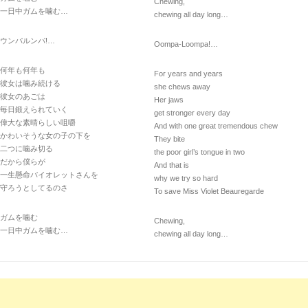
Chewing,
一日中ガムを噛む…
chewing all day long…
ウンパルンパ!…
Oompa-Loompa!…
何年も何年も
For years and years
彼女は噛み続ける
she chews away
彼女のあごは
Her jaws
毎日鍛えられていく
get stronger every day
偉大な素晴らしい咀嚼
And with one great tremendous chew
かわいそうな女の子の下を
They bite
二つに噛み切る
the poor girl’s tongue in two
だから僕らが
And that is
一生懸命バイオレットさんを
why we try so hard
守ろうとしてるのさ
To save Miss Violet Beauregarde
ガムを噛む
Chewing,
一日中ガムを噛む…
chewing all day long…