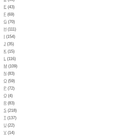
E
(43)
F
(69)
G
(70)
H
(111)
I
(154)
J
(35)
K
(15)
L
(116)
M
(109)
N
(83)
O
(59)
P
(72)
Q
(4)
R
(83)
S
(218)
T
(137)
U
(22)
V
(14)