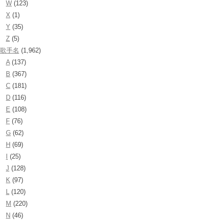
W
(123)
X
(1)
Y
(35)
Z
(5)
歌手名
(1,962)
A
(137)
B
(367)
C
(181)
D
(116)
E
(108)
F
(76)
G
(62)
H
(69)
I
(25)
J
(128)
K
(97)
L
(120)
M
(220)
N
(46)