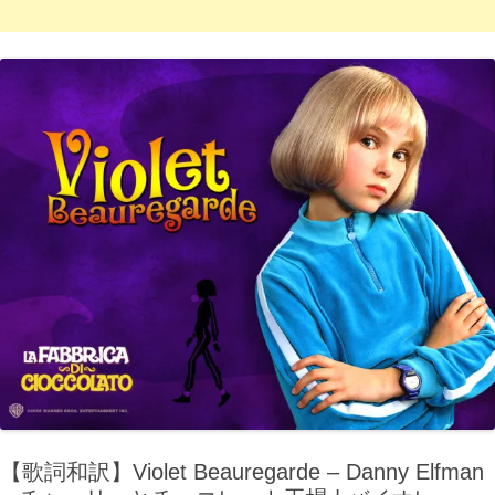
【歌詞和訳】Violet Beauregarde – Danny Elfman