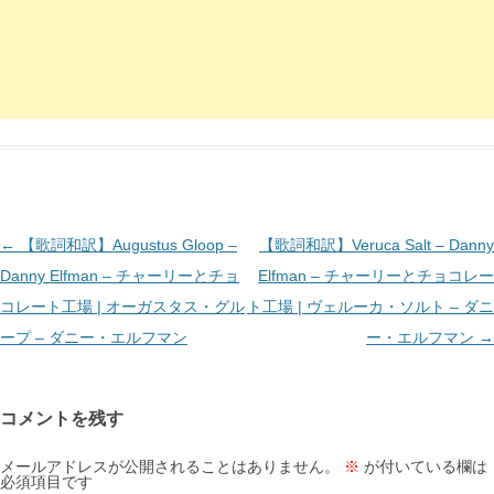
投
←
【歌詞和訳】Augustus Gloop –
【歌詞和訳】Veruca Salt – Danny
稿
Danny Elfman – チャーリーとチョ
Elfman – チャーリーとチョコレー
ナ
コレート工場 | オーガスタス・グル
ト工場 | ヴェルーカ・ソルト – ダニ
ビ
ープ – ダニー・エルフマン
ー・エルフマン
→
ゲ
ー
コメントを残す
シ
ョ
メールアドレスが公開されることはありません。
※
が付いている欄は
必須項目です
ン