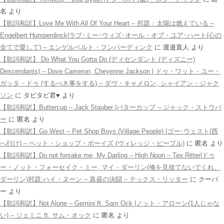
名
より
【歌詞和訳】Love Me With All Of Your Heart – 邦題：太陽は燃えている –
Engelbert Humperdinck|ラブ･ミー･ウィズ･オール・オブ・ユア･ハート(心の
全てで愛して) – エンゲルベルト・フンパーディンク
に
渡邉直人
より
【歌詞和訳】 Do What You Gotta Do (ディセンダント (ディズニー)
Descendants) – Dove Cameron, Cheyenne Jackson | ドゥ・ワット・ユー・
ガッタ・ドゥ (するべき事をする) – ダヴ・キャメロン, シャイアン・ジャク
ソン
に
タピタピ君♥️
より
【歌詞和訳】Buttercup – Jack Stauber |バターカップ – ジャック・ストウバ
ー
に
匿名
より
【歌詞和訳】Go West – Pet Shop Boys (Village People) |ゴー･ウェスト(西
へ行け) – ペット・ショップ・ボーイズ (ヴィレッジ・ピープル)
に
匿名
より
【歌詞和訳】Do not forsake me, My Darling – High Noon – Tex Ritter|ドゥ
ー・ノット・フォーセイク・ミー, マイ・ダーリン(俺を見捨てないでくれ、
ダーリン)邦題:ハイ・ヌーン – 真昼の決闘 – テックス・リッター
に
クーパ
ー
より
【歌詞和訳】Not Alone – Gemini ft. Sam Ock |ノット・アローン(1人じゃな
い) – ジェミニ ft. サム・オック
に
匿名
より