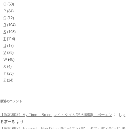
O
(50)
P
(84)
Q
(12)
R
(104)
S
(198)
T
(114)
U
(17)
V
(29)
W
(48)
X
(4)
Y
(23)
Z
(14)
最近のコメント
【歌詞和訳】My Time – Bo en |マイ・タイム(私の時間) – ボーエン
に
じぇ
るぼーる
より
【歌詞和訳】Tempest – Bob Dylan |テンペスト(嵐) – ボブ・ディラン
に
匿