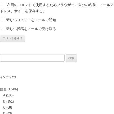
次回のコメントで使用するためブラウザーに自分の名前、メールア
ドレス、サイトを保存する。
新しいコメントをメールで通知
新しい投稿をメールで受け取る
検
索:
インデックス
曲名
(1,986)
A
(106)
B
(151)
C
(89)
D
(93)