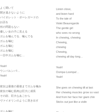
よく聞いて
Listen close,
聞き逃さないように
and listen hard
バイオレット・ボーレガードの
To the tale of
お話を
Violet Beauregarde
何の問題もない
The gentle girl
優しい女の子に見える
who sees no wrong
ガムを噛んでる、噛んでる
In chewing, chewing
ガムを噛む
Chewing,
ガムを噛む
chewing
ガムを噛む
Chewing,
一日中ガムを噛む…
chewing all day long…
Yeah!
Yeah!
ウンパルンパ!…
Oompa-Loompa!…
Yeah!
Yeah!
彼女は最後の最後までガムを噛み
She goes on chewing till at last
彼女の噛む筋肉は巨大に成長
Her chewing muscles grow so vast
その顔、巨大なあごから
And from her face her giant chin
ヴァイオリンのように突き出す
Sticks out just like a violin
ガムを噛む