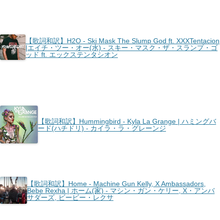
【歌詞和訳】H2O - Ski Mask The Slump God ft. XXXTentacion
|エイチ・ツー・オー(水) - スキー・マスク・ザ・スランプ・ゴ
ッド ft. エックステンタシオン
【歌詞和訳】Hummingbird - Kyla La Grange | ハミングバ
ード(ハチドリ) - カイラ・ラ・グレーンジ
【歌詞和訳】Home - Machine Gun Kelly, X Ambassadors,
Bebe Rexha | ホーム(家) - マシン・ガン・ケリー, X・アンバ
サダーズ, ビービー・レクサ