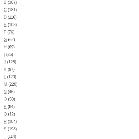
B
(367)
C
(181)
D
(116)
E
(108)
F
(76)
G
(62)
H
(69)
I
(25)
J
(128)
K
(97)
L
(120)
M
(220)
N
(46)
O
(50)
P
(84)
Q
(12)
R
(104)
S
(198)
T
(114)