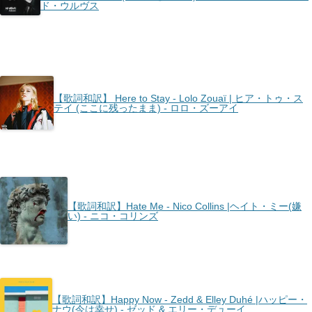
ド・ウルヴス
【歌詞和訳】 Here to Stay - Lolo Zouaï | ヒア・トゥ・ス
テイ (ここに残ったまま) - ロロ・ズーアイ
【歌詞和訳】Hate Me - Nico Collins |ヘイト・ミー(嫌
い) - ニコ・コリンズ
【歌詞和訳】Happy Now - Zedd & Elley Duhé |ハッピー・
ナウ(今は幸せ) - ゼッド & エリー・デューイ