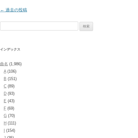
投
←
過去の投稿
稿
検
ナ
索:
ビ
ゲ
インデックス
ー
シ
曲名
(1,986)
ョ
A
(106)
ン
B
(151)
C
(89)
D
(93)
E
(43)
F
(69)
G
(70)
H
(111)
I
(154)
J
(35)