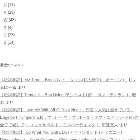
U
(17)
V
(29)
W
(48)
X
(4)
Y
(23)
Z
(14)
最近のコメント
【歌詞和訳】My Time – Bo en |マイ・タイム(私の時間) – ボーエン
に
じぇ
るぼーる
より
【歌詞和訳】Tempest – Bob Dylan |テンペスト(嵐) – ボブ・ディラン
に
匿
名
より
【歌詞和訳】Love Me With All Of Your Heart – 邦題：太陽は燃えている –
Engelbert Humperdinck|ラブ･ミー･ウィズ･オール・オブ・ユア･ハート(心の
全てで愛して) – エンゲルベルト・フンパーディンク
に
渡邉直人
より
【歌詞和訳】 Do What You Gotta Do (ディセンダント (ディズニー)
Descendants) – Dove Cameron, Cheyenne Jackson | ドゥ・ワット・ユー・