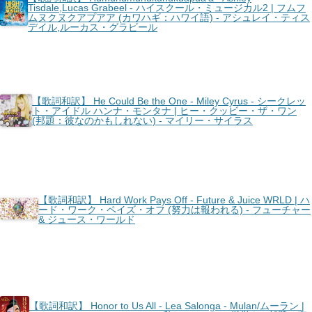
Tisdale,Lucas Grabeel - ハイスクール・ミュージカル2 | フムフ
ムヌクヌクアプアア (カワハギ：ハワイ語) - アシュレイ・ティス
デイル,ルーカス・グラビール
【歌詞和訳】 He Could Be the One - Miley Cyrus - シークレッ
ト・アイドル ハンナ・モンタナ | ヒー・クッビー・ザ・ワン
(邦題：彼なのかもしれない) - マイリー・サイラス
【歌詞和訳】 Hard Work Pays Off - Future & Juice WRLD | ハ
ード・ワーク・ペイズ・オフ (努力は報われる) - フューチャー
& ジュース・ワールド
【歌詞和訳】 Honor to Us All - Lea Salonga - Mulan/ムーラン |