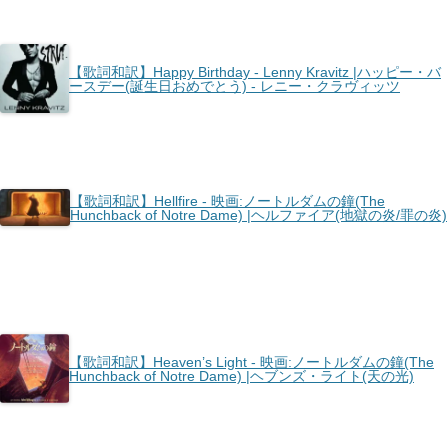
【歌詞和訳】Happy Birthday - Lenny Kravitz |ハッピー・バ
ースデー(誕生日おめでとう) - レニー・クラヴィッツ
【歌詞和訳】Hellfire - 映画:ノートルダムの鐘(The
Hunchback of Notre Dame) |ヘルファイア(地獄の炎/罪の炎)
【歌詞和訳】Heaven’s Light - 映画:ノートルダムの鐘(The
Hunchback of Notre Dame) |ヘブンズ・ライト(天の光)