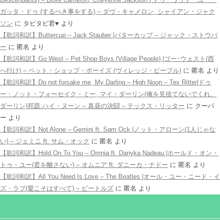
ガッタ・ドゥ (するべき事をする) – ダヴ・キャメロン, シャイアン・ジャク
ソン
に
タピタピ君♥️
より
【歌詞和訳】Buttercup – Jack Stauber |バターカップ – ジャック・ストウバ
ー
に
匿名
より
【歌詞和訳】Go West – Pet Shop Boys (Village People) |ゴー･ウェスト(西
へ行け) – ペット・ショップ・ボーイズ (ヴィレッジ・ピープル)
に
匿名
より
【歌詞和訳】Do not forsake me, My Darling – High Noon – Tex Ritter|ドゥ
ー・ノット・フォーセイク・ミー, マイ・ダーリン(俺を見捨てないでくれ、
ダーリン)邦題:ハイ・ヌーン – 真昼の決闘 – テックス・リッター
に
クーパ
ー
より
【歌詞和訳】Not Alone – Gemini ft. Sam Ock |ノット・アローン(1人じゃな
い) – ジェミニ ft. サム・オック
に
匿名
より
【歌詞和訳】Hold On To You – Omnia ft. Danyka Nadeau |ホールド・オン・
トゥ・ユー(君を離さない) – オムニア ft. ダニーカ・ナドー
に
匿名
より
【歌詞和訳】All You Need Is Love – The Beatles |オール・ユー・ニード・イ
ズ・ラブ(愛こそはすべて) – ビートルズ
に
匿名
より