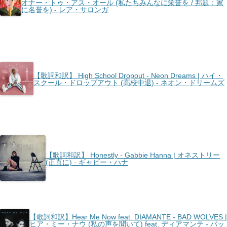
オナー・トゥ・アス・オール (私たちみんなに栄誉を / 邦題：家
に名誉を) - レア・サロンガ
【歌詞和訳】 High School Dropout - Neon Dreams | ハイ・
スクール・ドロップアウト (高校中退) - ネオン・ドリームズ
【歌詞和訳】 Honestly - Gabbie Hanna | オネストリー
(正直に) - ギャビー・ハナ
【歌詞和訳】Hear Me Now feat. DIAMANTE - BAD WOLVES |
ヒア・ミー・ナウ (私の声を聞いて) feat. ディアマンテ - バッ