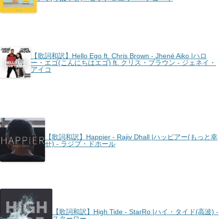
【歌詞和訳】Hello Ego ft. Chris Brown - Jhené Aiko |ハロ
ー・エゴ(こんにちはエゴ) ft. クリス・ブラウン - ジェネイ・
アイコ
【歌詞和訳】Happier - Rajiv Dhall |ハッピアー(もっと幸
せ) - ラジブ・ドホール
【歌詞和訳】High Tide - StarRo |ハイ・タイド(高波) -
スターロー