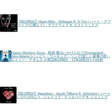
【歌詞和訳】Heart Afire - Defqwop ft. S-Trix | ハート・アフ
ァイア(心燃えて) - デフクウォプ ft. エストリックス
Happy Working Song - 映画:魔法にかけられて(Enchanted) -
Amy Adams |ハッピー・ワーキング・ソング(楽しい家事の歌) -
エイミー・アダムス の英語歌詞和訳：日本語歌詞との比較
【歌詞和訳】Heartless - Jacob Tillberg ft. Johnning | ハート
レス(心のない) - ジェイコブ・ティルバーグ ft. ジョニング