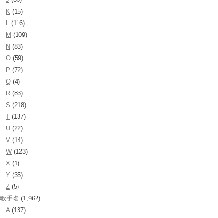
K
(15)
L
(116)
M
(109)
N
(83)
O
(59)
P
(72)
Q
(4)
R
(83)
S
(218)
T
(137)
U
(22)
V
(14)
W
(123)
X
(1)
Y
(35)
Z
(5)
歌手名
(1,962)
A
(137)