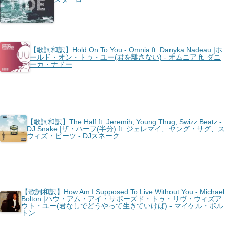
【歌詞和訳】Hold On To You - Omnia ft. Danyka Nadeau |ホ
ールド・オン・トゥ・ユー(君を離さない) - オムニア ft. ダニ
ーカ・ナドー
【歌詞和訳】The Half ft. Jeremih, Young Thug, Swizz Beatz -
DJ Snake |ザ・ハーフ(半分) ft. ジェレマイ、ヤング・サグ、ス
ウィズ・ビーツ - DJスネーク
【歌詞和訳】How Am I Supposed To Live Without You - Michael
Bolton |ハウ・アム・アイ・サポーズド・トゥ・リヴ・ウィズア
ウト・ユー(君なしでどうやって生きていけば) - マイケル・ボル
トン