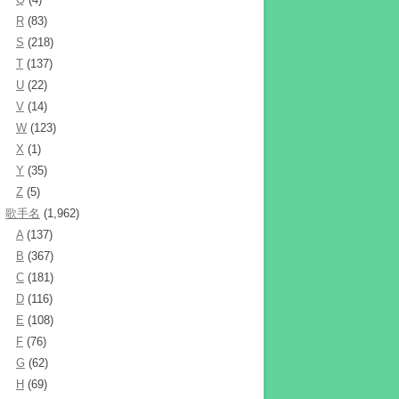
R
(83)
S
(218)
T
(137)
U
(22)
V
(14)
W
(123)
X
(1)
Y
(35)
Z
(5)
歌手名
(1,962)
A
(137)
B
(367)
C
(181)
D
(116)
E
(108)
F
(76)
G
(62)
H
(69)