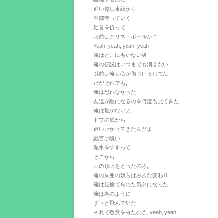
追い越し車線から
全部奪っていく
足首を折って
お前はクリス・ポールか *
Yeah, yeah, yeah, yeah
俺はどこにもいない男
俺の伝説はいつまでも消えない
以前は俺も心が傷つけられてた
だがそれでも,
俺は恐れなかった
友達が敵になるのを何度も見てきた
俺は驚かないよ
ドブの底から
這い上がってきたんだよ,
戯言は醜い
泥水をすすって
そこから
山の頂上をとったのさ,
俺の周囲の奴らはみんな変わり
俺は見捨てられた気分になった
俺は鳥のように
ずっと飛んでいた,
それで敬意を得たのさ, yeah, yeah