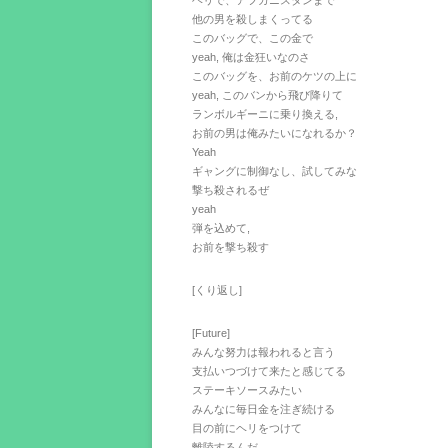
ヘリで、アフガニスタンまで
他の男を殺しまくってる
このバッグで、この金で
yeah, 俺は金狂いなのさ
このバッグを、お前のケツの上に
yeah, このバンから飛び降りて
ランボルギーニに乗り換える,
お前の男は俺みたいになれるか？
Yeah
ギャングに制御なし、試してみな
撃ち殺されるぜ
yeah
弾を込めて,
お前を撃ち殺す
[くり返し]
[Future]
みんな努力は報われると言う
支払いつづけて来たと感じてる
ステーキソースみたい
みんなに毎日金を注ぎ続ける
目の前にヘリをつけて
離陸するんだ