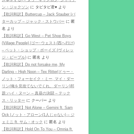
ン・ジャクソン
に
タピタピ君♥️
より
【歌詞和訳】Buttercup – Jack Stauber |バ
ターカップ – ジャック・ストウバー
に
匿
名
より
【歌詞和訳】Go West – Pet Shop Boys
(Village People) |ゴー･ウェスト(西へ行け)
– ペット・ショップ・ボーイズ (ヴィレッ
ジ・ピープル)
に
匿名
より
【歌詞和訳】Do not forsake me, My
Darling – High Noon – Tex Ritter|ドゥー・
ノット・フォーセイク・ミー, マイ・ダー
リン(俺を見捨てないでくれ、ダーリン)邦
題:ハイ・ヌーン – 真昼の決闘 – テック
ス・リッター
に
クーパー
より
【歌詞和訳】Not Alone – Gemini ft. Sam
Ock |ノット・アローン(1人じゃない) – ジ
ェミニ ft. サム・オック
に
匿名
より
【歌詞和訳】Hold On To You – Omnia ft.