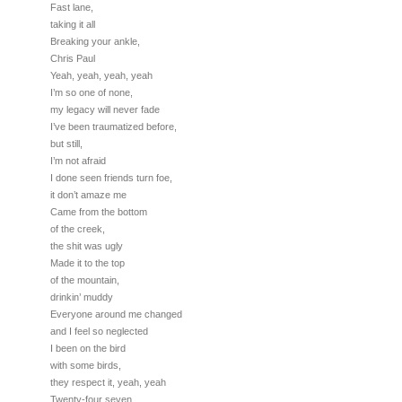
Fast lane,
taking it all
Breaking your ankle,
Chris Paul
Yeah, yeah, yeah, yeah
I’m so one of none,
my legacy will never fade
I’ve been traumatized before,
but still,
I’m not afraid
I done seen friends turn foe,
it don’t amaze me
Came from the bottom
of the creek,
the shit was ugly
Made it to the top
of the mountain,
drinkin’ muddy
Everyone around me changed
and I feel so neglected
I been on the bird
with some birds,
they respect it, yeah, yeah
Twenty-four seven,