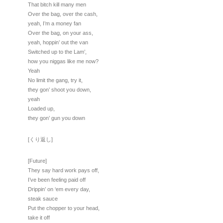
That bitch kill many men
Over the bag, over the cash,
yeah, I’m a money fan
Over the bag, on your ass,
yeah, hoppin’ out the van
Switched up to the Lam’,
how you niggas like me now?
Yeah
No limit the gang, try it,
they gon’ shoot you down,
yeah
Loaded up,
they gon’ gun you down
[くり返し]
[Future]
They say hard work pays off,
I’ve been feeling paid off
Drippin’ on ‘em every day,
steak sauce
Put the chopper to your head,
take it off