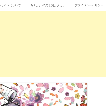
コ
エストも受付。
詞の和訳、英語の意味、読み方
ン
のサイトについて
カナカシ-洋楽歌詞カタカナ
プライバシーポリシー
テ
ン
ツ
へ
ス
キ
ッ
プ