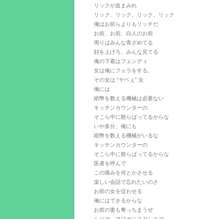
リックが血まみれ
リック、リック、リック、リック
俺はお前らよりもリッチだ
お前、お前、白人のお前
周りはみんな青ざめてる
顔を上げろ、みんな見てる
俺の下着はフェンディ
女は俺にフェラをする,
その女は “ヤベぇ” 女
俺には
紙幣を数える機械は必要ない
キッチンカウンターの
そこら中に散らばってるからな
いや多分、俺にも
紙幣を数える機械がいるな
キッチンカウンターの
そこら中に散らばってるからな
医者を呼んで
この痛みを何とかさせる
楽しい会話で忘れたいのさ
お前の女を従わせる
俺にはできるからな
お前の妻も奪っちまうぜ