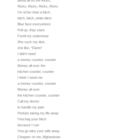
Blood all on the Ricks,
Ricks, Ricks, Ricks, Ricks
I’m richer than a bitch,
bitch, bitch, white bitch
Blue face everywhere
Pull up, they stare
Fendi my underwear
She suck my dick,
she like, “Damn”
I didn’t need
a money counter, counter
Money all over the
kitchen counter, counter
I think I need me
a money counter, counter
Money all over
the kitchen counter, counter
Call my doctor
to handle my pain
Perkies taking my life away
I’ma bag your bitch
because I can
I’ma go take your wife away
Chopper on me, Afghanistan