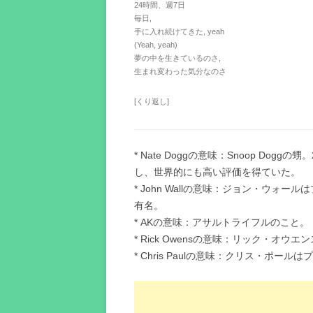
24時間、週7日
毎日,
手に入れ続けてきた, yeah
(Yeah, yeah)
夢の中を生きているのさ,
生まれ変わった気分なのさ
[くり返し]
* Nate Doggの意味：Snoop Do
し、世界的にも高い評価を得ていた。
* John Wallの意味：ジョン・ウ
有名。
* AKの意味：アサルトライフルのこと。
* Rick Owensの意味：リック・オ
* Chris Paulの意味：クリス・ポー