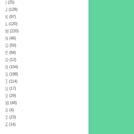
I
(25)
J
(128)
K
(97)
L
(120)
M
(220)
N
(46)
O
(50)
P
(84)
Q
(12)
R
(104)
S
(198)
T
(114)
U
(17)
V
(29)
W
(48)
X
(4)
Y
(23)
Z
(14)