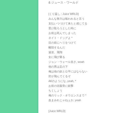
& ジュース・ワールド
[くり返し : Juice WRLD]
みんな努力は報われると言う
支払いつづけて来たと感じてる
受け取ろうとした時に
お前は死んでしまった
ネイト・ドッグよ *
目の前にヘリをつけて
離陸するんだ
速攻、飛翔
女に飛び乗る
ジョン・ウォール並さ, woah
他の男は足の下
俺は他の奴と公平にはならない
肘が飛んでくるぞ
AKのようにな, yeah, *
お前の頭蓋骨に銃撃
ちくしょう
俺のリック・オウエンスまで *
血まみれじゃねぇか, yeah
[Juice WRLD]