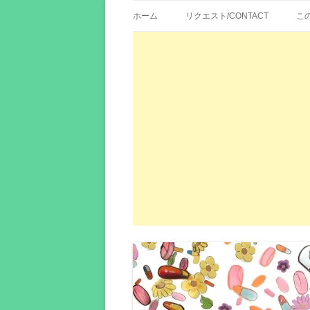
歌詞紹介、映画の主題歌とその和訳。リク
エイカシ | 洋楽歌
ホーム
リクエスト/CONTACT
こ