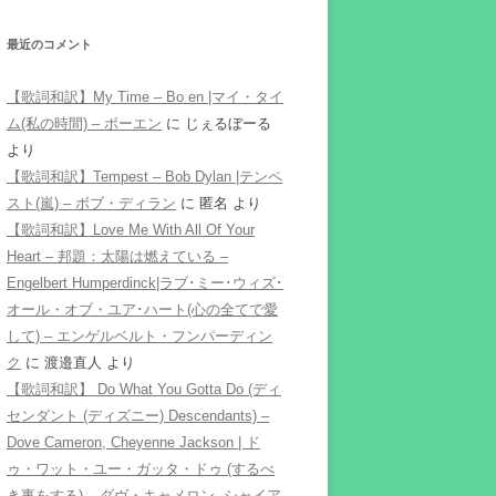
最近のコメント
【歌詞和訳】My Time – Bo en |マイ・タイ
ム(私の時間) – ボーエン
に
じぇるぼーる
より
【歌詞和訳】Tempest – Bob Dylan |テンペ
スト(嵐) – ボブ・ディラン
に
匿名
より
【歌詞和訳】Love Me With All Of Your
Heart – 邦題：太陽は燃えている –
Engelbert Humperdinck|ラブ･ミー･ウィズ･
オール・オブ・ユア･ハート(心の全てで愛
して) – エンゲルベルト・フンパーディン
ク
に
渡邉直人
より
【歌詞和訳】 Do What You Gotta Do (ディ
センダント (ディズニー) Descendants) –
Dove Cameron, Cheyenne Jackson | ド
ゥ・ワット・ユー・ガッタ・ドゥ (するべ
き事をする) – ダヴ・キャメロン, シャイア