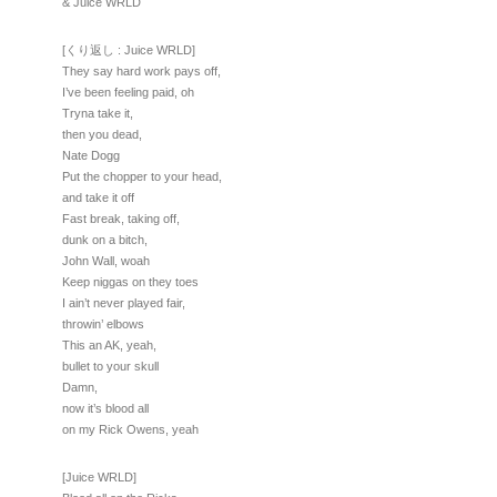
& Juice WRLD
[くり返し : Juice WRLD]
They say hard work pays off,
I’ve been feeling paid, oh
Tryna take it,
then you dead,
Nate Dogg
Put the chopper to your head,
and take it off
Fast break, taking off,
dunk on a bitch,
John Wall, woah
Keep niggas on they toes
I ain’t never played fair,
throwin’ elbows
This an AK, yeah,
bullet to your skull
Damn,
now it’s blood all
on my Rick Owens, yeah
[Juice WRLD]