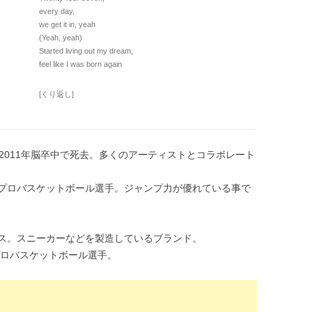
every day,
we get it in, yeah
(Yeah, yeah)
Started living out my dream,
feel like I was born again
[くり返し]
ggの甥。2011年脳卒中で死去。多くのアーティストとコラボレート
ォールはプロバスケットボール選手。ジャンプ力が優れている事で
ウエンス。スニーカーなどを製造しているブランド。
ルはプロバスケットボール選手。