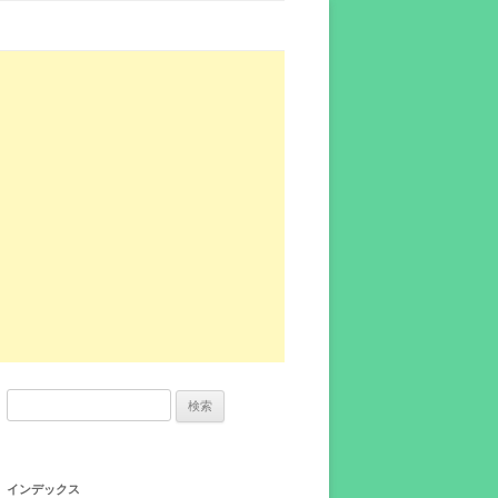
検
索:
インデックス