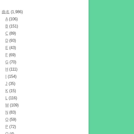
曲名
(1,986)
A
(106)
B
(151)
C
(89)
D
(93)
E
(43)
F
(69)
G
(70)
H
(111)
I
(154)
J
(35)
K
(15)
L
(116)
M
(109)
N
(83)
O
(59)
P
(72)
Q
(4)