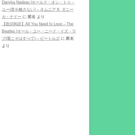
Danyka Nadeau |ホールド・オン・トゥ・
ユー(君を離さない) – オムニア ft. ダニー
カ・ナドー
に
匿名
より
【歌詞和訳】All You Need Is Love – The
Beatles |オール・ユー・ニード・イズ・ラ
ブ(愛こそはすべて) – ビートルズ
に
匿名
より