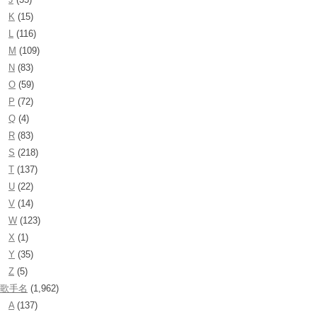
K
(15)
L
(116)
M
(109)
N
(83)
O
(59)
P
(72)
Q
(4)
R
(83)
S
(218)
T
(137)
U
(22)
V
(14)
W
(123)
X
(1)
Y
(35)
Z
(5)
歌手名
(1,962)
A
(137)