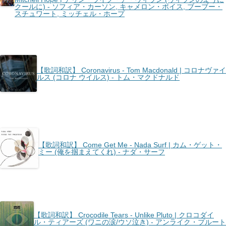
クールに) - ソフィア・カーソン, キャメロン・ボイス, ブーブー・
スチュワート, ミッチェル・ホープ
【歌詞和訳】 Coronavirus - Tom Macdonald | コロナヴァイ
ルス (コロナ ウイルス) - トム・マクドナルド
【歌詞和訳】 Come Get Me - Nada Surf | カム・ゲット・
ミー (俺を掴まえてくれ) - ナダ・サーフ
【歌詞和訳】 Crocodile Tears - Unlike Pluto | クロコダイ
ル・ティアーズ (ワニの涙/ウソ泣き) - アンライク・プルート