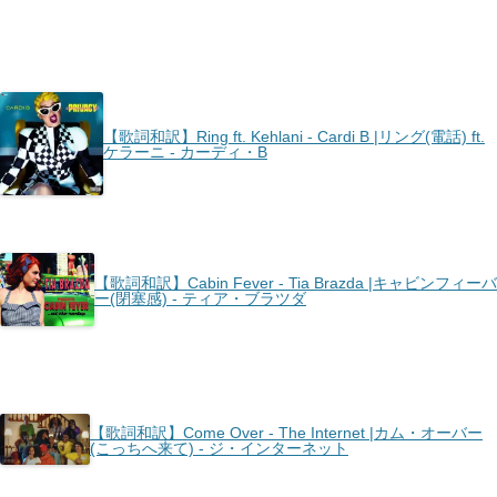
【歌詞和訳】Ring ft. Kehlani - Cardi B |リング(電話) ft.
ケラーニ - カーディ・B
【歌詞和訳】Cabin Fever - Tia Brazda |キャビンフィーバ
ー(閉塞感) - ティア・ブラツダ
【歌詞和訳】Come Over - The Internet |カム・オーバー
(こっちへ来て) - ジ・インターネット