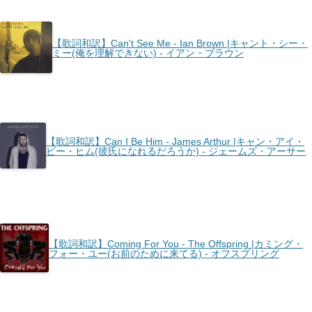
【歌詞和訳】Can't See Me - Ian Brown |キャント・シー・
ミー(俺を理解できない) - イアン・ブラウン
【歌詞和訳】Can I Be Him - James Arthur |キャン・アイ・
ビー・ヒム(彼氏になれるだろうか) - ジェームズ・アーサー
【歌詞和訳】Coming For You - The Offspring |カミング・
フォー・ユー(お前のために来てる) - オフスプリング