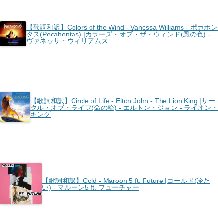
【歌詞和訳】Colors of the Wind - Vanessa Williams - ポカホン
タス(Pocahontas) |カラーズ・オブ・ザ・ウィンド(風の色) -
ヴァネッサ・ウィリアムス
【歌詞和訳】Circle of Life - Elton John - The Lion King |サー
クル・オブ・ライフ(命の輪) - エルトン・ジョン - ライオン・
キング
【歌詞和訳】Cold - Maroon 5 ft. Future |コールド(冷た
い) - マルーン5 ft. フューチャー