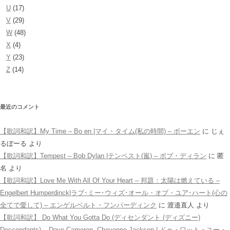
U
(17)
V
(29)
W
(48)
X
(4)
Y
(23)
Z
(14)
最近のコメント
【歌詞和訳】My Time – Bo en |マイ・タイム(私の時間) – ボーエン
に
じぇ
るぼーる
より
【歌詞和訳】Tempest – Bob Dylan |テンペスト(嵐) – ボブ・ディラン
に
匿
名
より
【歌詞和訳】Love Me With All Of Your Heart – 邦題：太陽は燃えている –
Engelbert Humperdinck|ラブ･ミー･ウィズ･オール・オブ・ユア･ハート(心の
全てで愛して) – エンゲルベルト・フンパーディンク
に
渡邉直人
より
【歌詞和訳】 Do What You Gotta Do (ディセンダント (ディズニー)
Descendants) – Dove Cameron, Cheyenne Jackson | ドゥ・ワット・ユー・