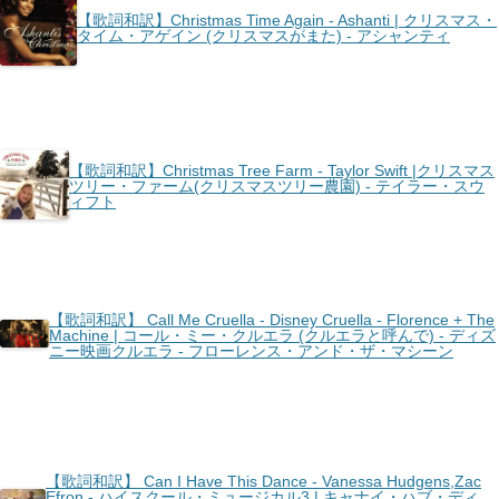
【歌詞和訳】Christmas Time Again - Ashanti | クリスマス・
タイム・アゲイン (クリスマスがまた) - アシャンティ
【歌詞和訳】Christmas Tree Farm - Taylor Swift |クリスマス
ツリー・ファーム(クリスマスツリー農園) - テイラー・スウ
ィフト
【歌詞和訳】 Call Me Cruella - Disney Cruella - Florence + The
Machine | コール・ミー・クルエラ (クルエラと呼んで) - ディズ
ニー映画クルエラ - フローレンス・アンド・ザ・マシーン
【歌詞和訳】 Can I Have This Dance - Vanessa Hudgens,Zac
Efron - ハイスクール・ミュージカル3 | キャナイ・ハブ・ディ