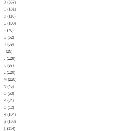
B
(367)
C
(181)
D
(116)
E
(108)
F
(76)
G
(62)
H
(69)
I
(25)
J
(128)
K
(97)
L
(120)
M
(220)
N
(46)
O
(50)
P
(84)
Q
(12)
R
(104)
S
(198)
T
(114)