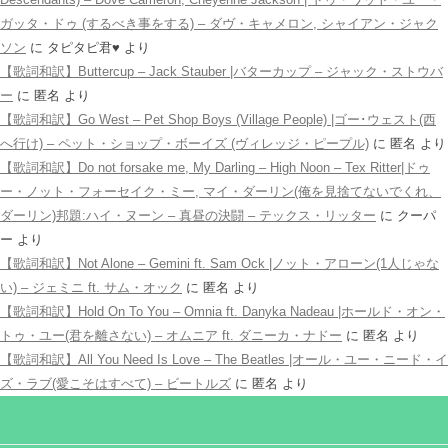
ガッタ・ドゥ (するべき事をする) – ダヴ・キャメロン, シャイアン・ジャク
ソン
に
タピタピ君♥️
より
【歌詞和訳】Buttercup – Jack Stauber |バターカップ – ジャック・ストウバ
ー
に
匿名
より
【歌詞和訳】Go West – Pet Shop Boys (Village People) |ゴー･ウェスト(西
へ行け) – ペット・ショップ・ボーイズ (ヴィレッジ・ピープル)
に
匿名
より
【歌詞和訳】Do not forsake me, My Darling – High Noon – Tex Ritter|ドゥ
ー・ノット・フォーセイク・ミー, マイ・ダーリン(俺を見捨てないでくれ、
ダーリン)邦題:ハイ・ヌーン – 真昼の決闘 – テックス・リッター
に
クーパ
ー
より
【歌詞和訳】Not Alone – Gemini ft. Sam Ock |ノット・アローン(1人じゃな
い) – ジェミニ ft. サム・オック
に
匿名
より
【歌詞和訳】Hold On To You – Omnia ft. Danyka Nadeau |ホールド・オン・
トゥ・ユー(君を離さない) – オムニア ft. ダニーカ・ナドー
に
匿名
より
【歌詞和訳】All You Need Is Love – The Beatles |オール・ユー・ニード・イ
ズ・ラブ(愛こそはすべて) – ビートルズ
に
匿名
より