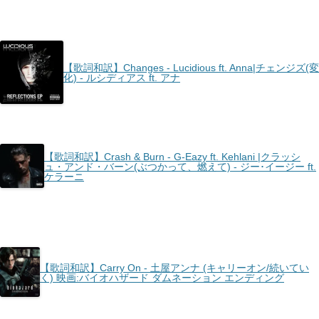
【歌詞和訳】Changes - Lucidious ft. Anna|チェンジズ(変
化) - ルシディアス ft. アナ
【歌詞和訳】Crash & Burn - G-Eazy ft. Kehlani |クラッシ
ュ・アンド・バーン(ぶつかって、燃えて) - ジー･イージー ft.
ケラーニ
【歌詞和訳】Carry On - 土屋アンナ (キャリーオン/続いてい
く) 映画:バイオハザード ダムネーション エンディング