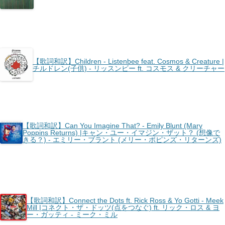
【歌詞和訳】Children - Listenbee feat. Cosmos & Creature |
チルドレン(子供) - リッスンビー ft. コスモス & クリーチャー
【歌詞和訳】Can You Imagine That? - Emily Blunt (Mary
Poppins Returns) |キャン・ユー・イマジン・ザット？ (想像で
きる？) - エミリー・ブラント (メリー・ポピンズ・リターンズ)
【歌詞和訳】Connect the Dots ft. Rick Ross & Yo Gotti - Meek
Mill |コネクト・ザ・ドッツ(点をつなぐ) ft. リック・ロス & ヨ
ー・ガッティ - ミーク・ミル