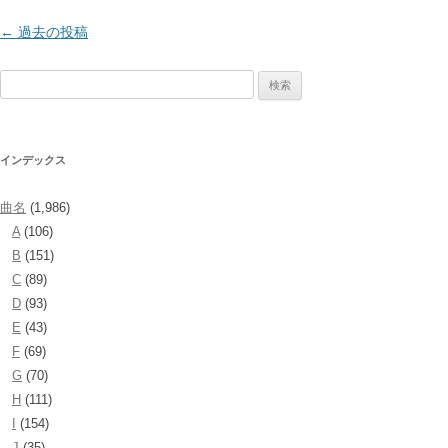
投
←
過去の投稿
稿
検
ナ
索:
ビ
ゲ
インデックス
ー
シ
曲名
(1,986)
ョ
A
(106)
ン
B
(151)
C
(89)
D
(93)
E
(43)
F
(69)
G
(70)
H
(111)
I
(154)
J
(35)