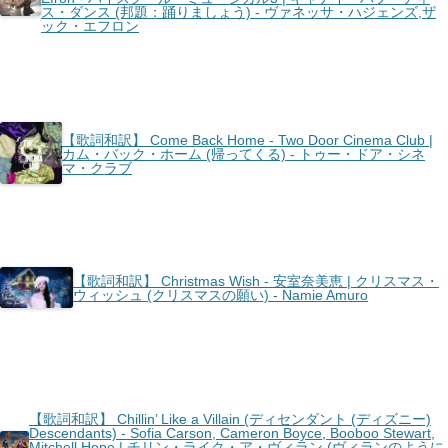
ス・ダンス (邦題：踊りましょう) - ヴァネッサ・ハジェンズ,ザ
ック・エフロン
【歌詞和訳】 Come Back Home - Two Door Cinema Club |
カム・バック・ホーム (帰ってくる) - トゥー・ドア・シネ
マ・クラブ
【歌詞和訳】 Christmas Wish - 安室奈美恵 | クリスマス・
ウィッシュ (クリスマスの願い) - Namie Amuro
【歌詞和訳】 Chillin’ Like a Villain (ディセンダント (ディズニー)
Descendants) - Sofia Carson, Cameron Boyce, Booboo Stewart,
Mitchell Hope | チリン・ライク・ア・ヴィラン (ヴィランのように