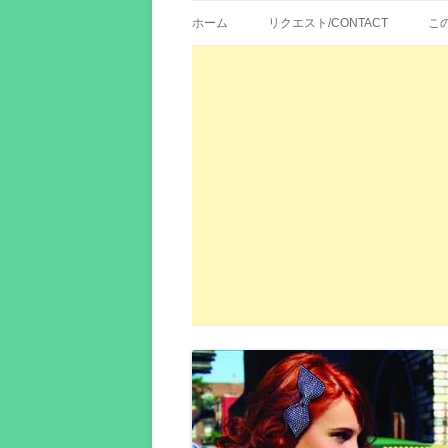
歌詞紹介、映画の主題歌とその和訳。リク
エイカシ | 洋楽歌
ホーム
リクエスト/CONTACT
こ