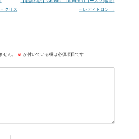
a
【歌詞和訳】Ghosts – Ladytron |ゴースツ(幽霊)
 – クリス
– レディトロン
→
ません。
※
が付いている欄は必須項目です