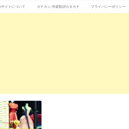
コ
エストも受付。
詞の和訳、英語の意味、読み方
ン
のサイトについて
カナカシ-洋楽歌詞カタカナ
プライバシーポリシー
テ
ン
ツ
へ
ス
キ
ッ
プ