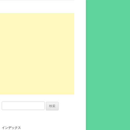
検
索:
インデックス