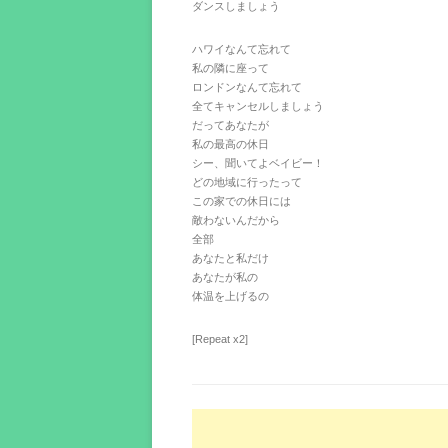
ダンスしましょう
ハワイなんて忘れて
私の隣に座って
ロンドンなんて忘れて
全てキャンセルしましょう
だってあなたが
私の最高の休日
シー、聞いてよベイビー！
どの地域に行ったって
この家での休日には
敵わないんだから
全部
あなたと私だけ
あなたが私の
体温を上げるの
[Repeat x2]