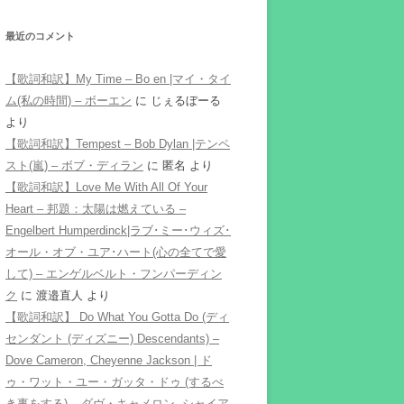
最近のコメント
【歌詞和訳】My Time – Bo en |マイ・タイ
ム(私の時間) – ボーエン
に
じぇるぼーる
より
【歌詞和訳】Tempest – Bob Dylan |テンペ
スト(嵐) – ボブ・ディラン
に
匿名
より
【歌詞和訳】Love Me With All Of Your
Heart – 邦題：太陽は燃えている –
Engelbert Humperdinck|ラブ･ミー･ウィズ･
オール・オブ・ユア･ハート(心の全てで愛
して) – エンゲルベルト・フンパーディン
ク
に
渡邉直人
より
【歌詞和訳】 Do What You Gotta Do (ディ
センダント (ディズニー) Descendants) –
Dove Cameron, Cheyenne Jackson | ド
ゥ・ワット・ユー・ガッタ・ドゥ (するべ
き事をする) – ダヴ・キャメロン, シャイア