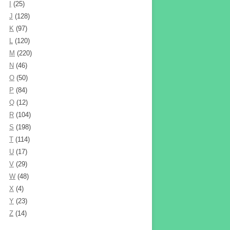
I
(25)
J
(128)
K
(97)
L
(120)
M
(220)
N
(46)
O
(50)
P
(84)
Q
(12)
R
(104)
S
(198)
T
(114)
U
(17)
V
(29)
W
(48)
X
(4)
Y
(23)
Z
(14)