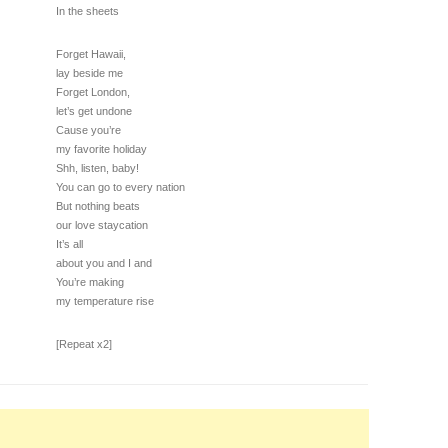
In the sheets
Forget Hawaii,
lay beside me
Forget London,
let’s get undone
Cause you’re
my favorite holiday
Shh, listen, baby!
You can go to every nation
But nothing beats
our love staycation
It’s all
about you and I and
You’re making
my temperature rise
[Repeat x2]