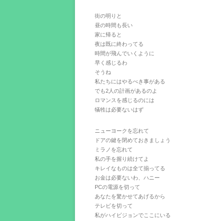
街の明りと
昼の時間も長い
家に帰ると
夜は既に終わってる
時間が飛んでいくように
早く感じるわ
そうね
私たちにはやるべき事がある
でも2人の計画があるのよ
ロマンスを感じるのには
犠牲は必要ないはず
ニューヨークを忘れて
ドアの鍵を閉めておきましょう
ミラノを忘れて
私の手を握り続けてよ
キレイなものは全て揃ってる
お金は必要ないわ、ハニー
PCの電源を切って
あなたを驚かせてあげるから
テレビを切って
私がハイビジョンでここにいる