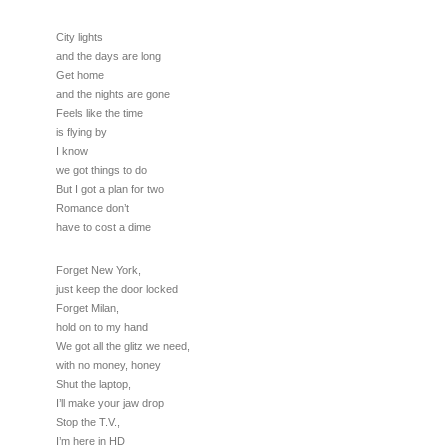
City lights
and the days are long
Get home
and the nights are gone
Feels like the time
is flying by
I know
we got things to do
But I got a plan for two
Romance don’t
have to cost a dime
Forget New York,
just keep the door locked
Forget Milan,
hold on to my hand
We got all the glitz we need,
with no money, honey
Shut the laptop,
I’ll make your jaw drop
Stop the T.V.,
I’m here in HD