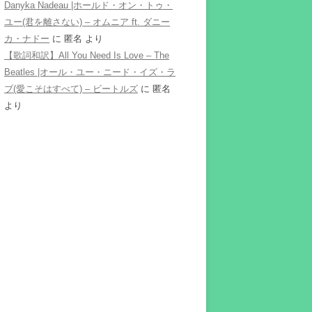
Danyka Nadeau |ホールド・オン・トゥ・
ユー(君を離さない) – オムニア ft. ダニー
カ・ナドー
に
匿名
より
【歌詞和訳】All You Need Is Love – The
Beatles |オール・ユー・ニード・イズ・ラ
ブ(愛こそはすべて) – ビートルズ
に
匿名
より