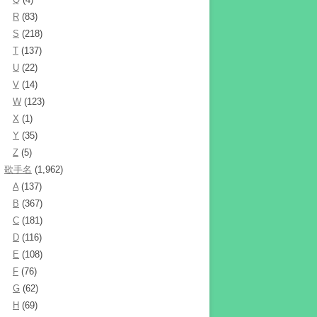
R
(83)
S
(218)
T
(137)
U
(22)
V
(14)
W
(123)
X
(1)
Y
(35)
Z
(5)
歌手名
(1,962)
A
(137)
B
(367)
C
(181)
D
(116)
E
(108)
F
(76)
G
(62)
H
(69)