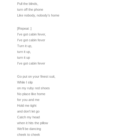
Pull the blinds,
turn off the phone
Like nobody, nobody’s home
[Repeat :]
I’ve got cabin fever,
I’ve got cabin fever
Turn it up,
turn it up,
turn it up
I’ve got cabin fever
Go put on your finest suit,
While I slip
on my ruby red shoes
No place like home
for you and me
Hold me tight
and don’t let go
Catch my head
when it hits the pillow
We’ll be dancing
cheek to cheek