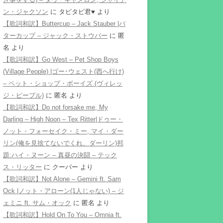
ン・ジャクソン
に
タピタピ君♥️
より
【歌詞和訳】Buttercup – Jack Stauber |バ
ターカップ – ジャック・ストウバー
に
匿
名
より
【歌詞和訳】Go West – Pet Shop Boys
(Village People) |ゴー･ウェスト(西へ行け)
– ペット・ショップ・ボーイズ (ヴィレッ
ジ・ピープル)
に
匿名
より
【歌詞和訳】Do not forsake me, My
Darling – High Noon – Tex Ritter|ドゥー・
ノット・フォーセイク・ミー, マイ・ダー
リン(俺を見捨てないでくれ、ダーリン)邦
題:ハイ・ヌーン – 真昼の決闘 – テック
ス・リッター
に
クーパー
より
【歌詞和訳】Not Alone – Gemini ft. Sam
Ock |ノット・アローン(1人じゃない) – ジ
ェミニ ft. サム・オック
に
匿名
より
【歌詞和訳】Hold On To You – Omnia ft.