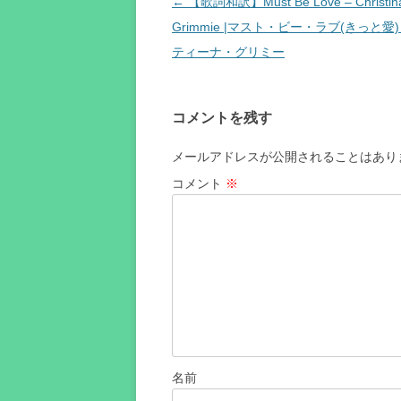
投
←
【歌詞和訳】Must Be Love – Christin
稿
Grimmie |マスト・ビー・ラブ(きっと愛)
ナ
ティーナ・グリミー
ビ
ゲ
コメントを残す
ー
シ
メールアドレスが公開されることはあり
ョ
コメント
※
ン
名前