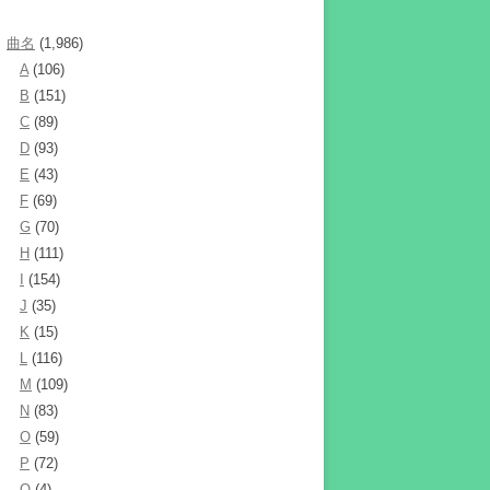
曲名
(1,986)
A
(106)
B
(151)
C
(89)
D
(93)
E
(43)
F
(69)
G
(70)
H
(111)
I
(154)
J
(35)
K
(15)
L
(116)
M
(109)
N
(83)
O
(59)
P
(72)
Q
(4)