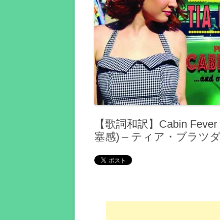
【歌詞和訳】Cabin Fever
塞感) – ティア・ブラツ