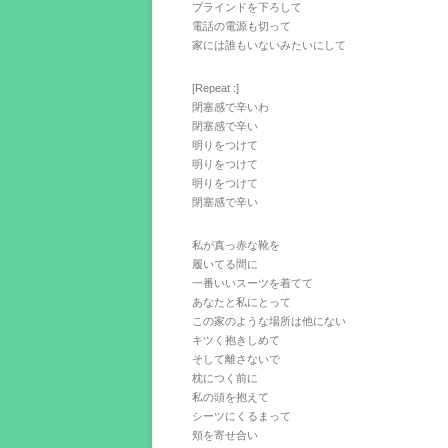
ブラインドを下ろして
電話の電源も切って
家には誰もいないみたいにして
[Repeat :]
閉塞感で辛いわ
閉塞感で辛い
明りをつけて
明りをつけて
明りをつけて
閉塞感で辛い
私が真っ赤な靴を
履いてる間に
一番いいスーツを着てて
あなたと私にとって
この家のような場所は他にない
キツく抱きしめて
そして離さないで
枕につく前に
私の頭を抱えて
シーツにくるまって
頬を寄せ合い