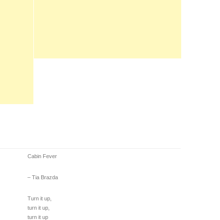
Cabin Fever
– Tia Brazda
Turn it up,
turn it up,
turn it up