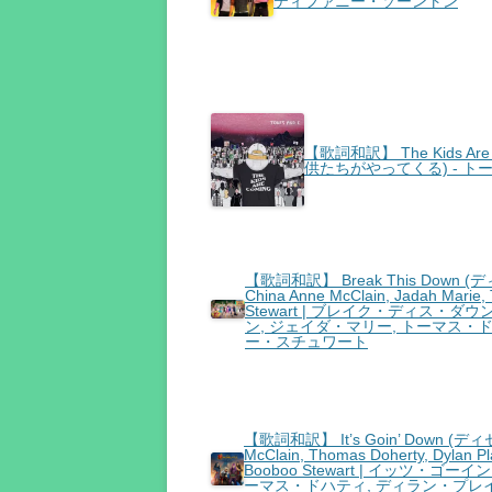
ティファニー・ソーントン
【歌詞和訳】 The Kids Are
供たちがやってくる) - 
【歌詞和訳】 Break This Down (デ
China Anne McClain, Jadah Marie,
Stewart | ブレイク・ディス・ダ
ン, ジェイダ・マリー, トーマス・
ー・スチュワート
【歌詞和訳】 It’s Goin’ Down (ディ
McClain, Thomas Doherty, Dylan Pl
Booboo Stewart | イッツ・
ーマス・ドハティ, ディラン・プレイ