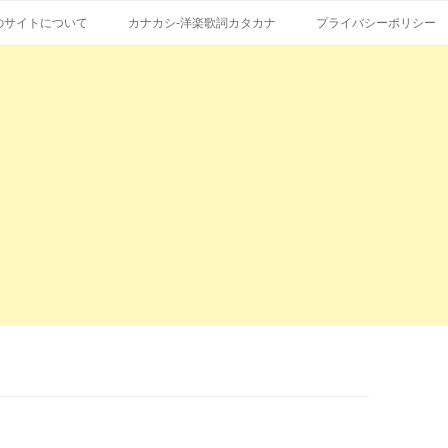
コ
エストも受付。
詞の和訳、英語の意味、読み方
ン
のサイトについて
カナカシ-洋楽歌詞カタカナ
プライバシーポリシー
テ
ン
ツ
へ
ス
キ
ッ
プ