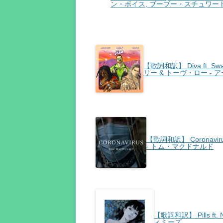
ン・ボイス, ブーブー・スチュワー
【歌詞和訳】 Diva ft. Swa
リー & トーヴ・ロー - 
【歌詞和訳】 Coronavir
- トム・マクドナルド
【歌詞和訳】 Pills ft. N
ィミーズ