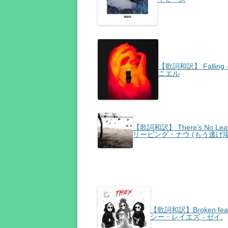
【歌詞和訳】 Falling 
ニエル
【歌詞和訳】 There’s No Leavi
リービング・ナウ (もう逃げ
【歌詞和訳】Broken feat.
シー・レイエズ - ゼイ.