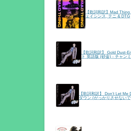
【歌詞和訳】Mad Thing -
ェイシンス, テニ & DTG
【歌詞和訳】 Gold Dust-Eng
ト 英語版 (砂金) - チャンミ
【歌詞和訳】 Don’t Let Me
ダウン (がっかりさせないで) 