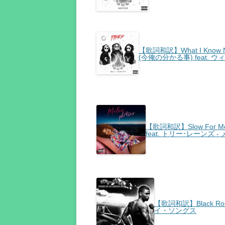
【歌詞和訳】What I Know N
(今俺の分かる事) feat. ウ
【歌詞和訳】Slow For Me 
feat. トリー･レーンズ -
【歌詞和訳】Black Ros
イ・ソングス