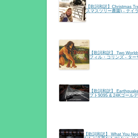
【歌詞和訳】Christmas Tr
スマスツリー農園) - テ
【歌詞和訳】 Two Worlds -
フィル・コリンズ - ター
【歌詞和訳】 Earthquake 
プト9095 & 24Kゴール
【歌詞和訳】 What You Need