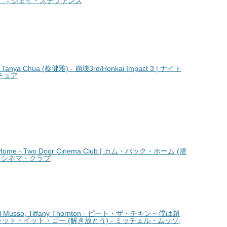
ゼイ. - ジェイ・ステファンズ
anya Chua (蔡健雅) - 崩壊3rd/Honkai Impact 3 | ナイト
・チュア
ome - Two Door Cinema Club | カム・バック・ホーム (帰
ア・シネマ・クラブ
hel Musso, Tiffany Thornton - ピート・ザ・チキン～僕は超
e) | レット・イット・ゴー (解き放とう) - ミッチェル・ムッソ,