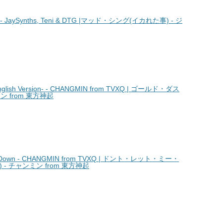
 ​JaySynths, Teni & DTG |マッド・シング(イカれた事) - ジ
lish Version- - CHANGMIN from TVXQ | ゴールド・ダス
ン from 東方神起
 Down - CHANGMIN from TVXQ | ドント・レット・ミー・
- チャンミン from 東方神起