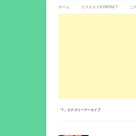
歌詞紹介、映画の主題歌とその和訳。リク
エイカシ | 洋楽歌
ホーム
リクエスト/CONTACT
こ
「
T
」カテゴリーアーカイブ