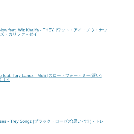
ow feat. Wiz Khalifa - THEY. |ワット・アイ・ノウ・ナウ
ィズ・カリファ - ゼイ.
feat. Tory Lanez - Melii |スロー・フォー・ミー(遅い)
 メリイ
es - Trey Songz |ブラック・ローゼズ(黒いバラ) - トレ