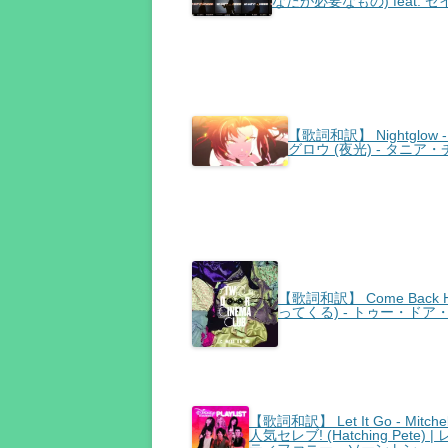
なたが必要なもの) feat. 
【歌詞和訳】 Nightglow - T
グロウ (夜光) - タニア
【歌詞和訳】 Come Back H
ってくる) - トゥー・ド
【歌詞和訳】 Let It Go - Mitc
人気セレブ! (Hatching Pet