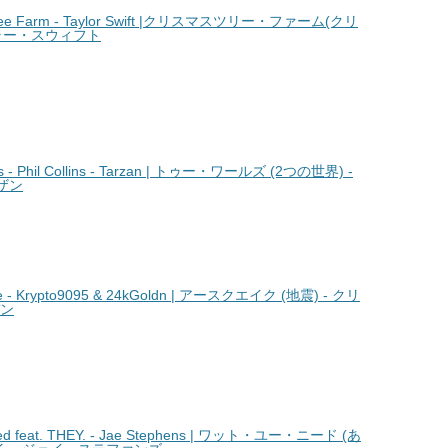
ee Farm - Taylor Swift |クリスマスツリー・ファーム(クリ
イラー・スウィフト
 Phil Collins - Tarzan | トゥー・ワールズ (2つの世界) -
ザン
- Krypto9095 & 24kGoldn | アースクエイク (地震) - クリ
デン
 feat. THEY. - Jae Stephens | ワット・ユー・ニード (あ