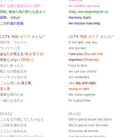
新たな愛が追加された場所
the addition new love
団結, 俺達の為の新たな始まり
Unity, new beginning for us
調和、それが
Harmony that’s
この行進の意義
the mission marching
[
コア4
,
海賊, セリア
, みんな] *
[
コア4
,
海賊, セリア
, みんな] *
光の中、ワンツー
In the light, one two,
ワンツーって
one two like
あなたが見える
(私を見てる)
I see you
(You see me)
完全じゃない
(完璧に)
Imperfect
(Perfectly)
向かい合ったら
Face to face
私たちの類似点が
we can see clearly
ハッキリと分かる
our similarities
こんな風にね
昼と夜,
Like
day and night,
悪と善
wrong or right
素敵な時のため
We come together
一緒になるのよ
for a good time
[みんな]
[みんな]
こんなもの壊してしちゃおう
We’re gonna break this down
この街を震わせる
We’re gonna rock the town
ここにいるみんな
Everyone all around
どんな風にだってなっていい
Just be whoever like this