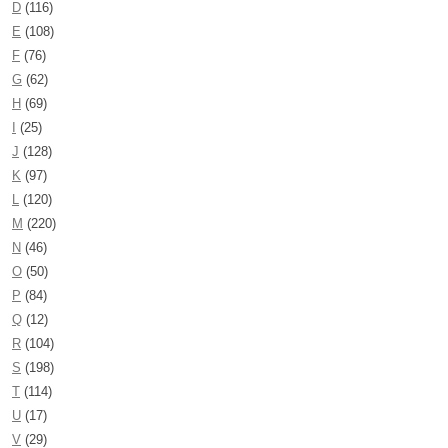
D
(116)
E
(108)
F
(76)
G
(62)
H
(69)
I
(25)
J
(128)
K
(97)
L
(120)
M
(220)
N
(46)
O
(50)
P
(84)
Q
(12)
R
(104)
S
(198)
T
(114)
U
(17)
V
(29)