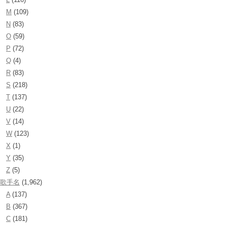
M
(109)
N
(83)
O
(59)
P
(72)
Q
(4)
R
(83)
S
(218)
T
(137)
U
(22)
V
(14)
W
(123)
X
(1)
Y
(35)
Z
(5)
歌手名
(1,962)
A
(137)
B
(367)
C
(181)