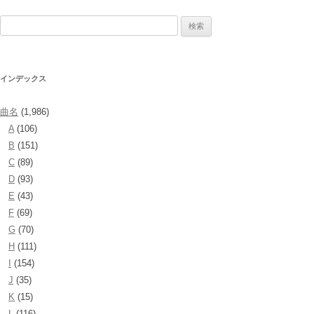
検
索:
インデックス
曲名
(1,986)
A
(106)
B
(151)
C
(89)
D
(93)
E
(43)
F
(69)
G
(70)
H
(111)
I
(154)
J
(35)
K
(15)
L
(116)