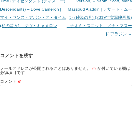
稿
Time (ディセンダント (ディズニー)
version) – Naomi Scott, Mena
ナ
Descendants) – Dove Cameron |
Massoud Aladdin | デザート・ムー
ビ
マイ・ワンス・アポン・ア・タイム
ン (砂漠の月) (2019年実写映画版)
ゲ
(私の昔々) – ダヴ・キャメロン
– ナオミ・スコット、メナ・マスー
ー
ド アラジン
→
シ
ョ
コメントを残す
ン
メールアドレスが公開されることはありません。
※
が付いている欄は
必須項目です
コメント
※