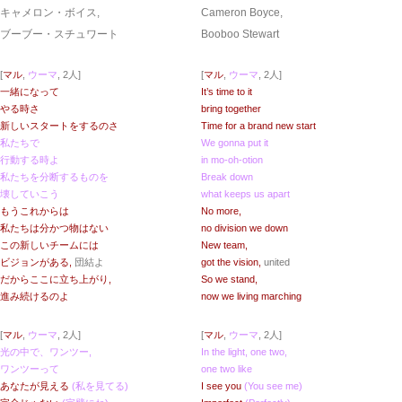
キャメロン・ボイス,
Cameron Boyce,
ブーブー・スチュワート
Booboo Stewart
[
マル
,
ウーマ
, 2人]
[
マル
,
ウーマ
, 2人]
一緒になって
It’s time to it
やる時さ
bring together
新しいスタートをするのさ
Time for a brand new start
私たちで
We gonna put it
行動する時よ
in mo-oh-otion
私たちを分断するものを
Break down
壊していこう
what keeps us apart
もうこれからは
No more,
私たちは分かつ物はない
no division we down
この新しいチームには
New team,
ビジョンがある,
団結よ
got the vision,
united
だからここに立ち上がり,
So we stand,
進み続けるのよ
now we living marching
[
マル
,
ウーマ
, 2人]
[
マル
,
ウーマ
, 2人]
光の中で、ワンツー,
In the light, one two,
ワンツーって
one two like
あなたが見える
(私を見てる)
I see you
(You see me)