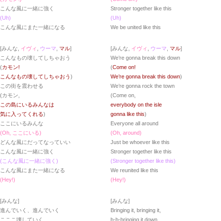
こんな風に一緒に強く
Stronger together like this
(Uh)
(Uh)
こんな風にまた一緒になる
We be united like this
[みんな,
イヴィ
,
ウーマ
,
マル
]
[みんな,
イヴィ
,
ウーマ
,
マル
]
こんなもの壊してしちゃおう
We’re gonna break this down
(
カモン!
(
Come on!
こんなもの壊してしちゃおう
)
We’re gonna break this down
)
この街を震わせる
We’re gonna rock the town
(カモン,
(Come on,
この島にいるみんなは
everybody on the isle
気に入ってくれる
)
gonna like this
)
ここにいるみんな
Everyone all around
(Oh, ここにいる)
(Oh, around)
どんな風にだってなっていい
Just be whoever like this
こんな風に一緒に強く
Stronger together like this
(こんな風に一緒に強く)
(Stronger together like this)
こんな風にまた一緒になる
We reunited like this
(Hey!)
(Hey!)
[みんな]
[みんな]
進んでいく、進んでいく
Bringing it, bringing it,
こここ壊していく
b-b-bringing it down