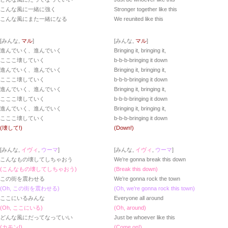
こんな風に一緒に強く
Stronger together like this
こんな風にまた一緒になる
We reunited like this
[みんな,
マル
]
[みんな,
マル
]
進んでいく、進んでいく
Bringing it, bringing it,
こここ壊していく
b-b-b-bringing it down
進んでいく、進んでいく
Bringing it, bringing it,
こここ壊していく
b-b-b-bringing it down
進んでいく、進んでいく
Bringing it, bringing it,
こここ壊していく
b-b-b-bringing it down
進んでいく、進んでいく
Bringing it, bringing it,
こここ壊していく
b-b-b-bringing it down
(壊して!)
(Down!)
[みんな,
イヴィ
,
ウーマ
]
[みんな,
イヴィ
,
ウーマ
]
こんなもの壊してしちゃおう
We’re gonna break this down
(こんなもの壊してしちゃおう)
(Break this down)
この街を震わせる
We’re gonna rock the town
(Oh, この街を震わせる)
(Oh, we’re gonna rock this town)
ここにいるみんな
Everyone all around
(Oh, ここにいる)
(Oh, around)
どんな風にだってなっていい
Just be whoever like this
(カモン!)
(Come on!)