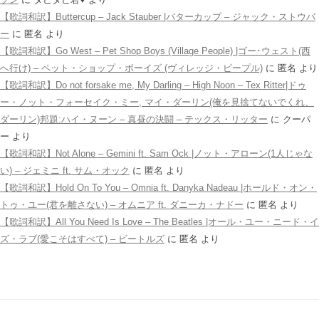
【歌詞和訳】Buttercup – Jack Stauber |バターカップ – ジャック・ストウバ
ー
に
匿名
より
【歌詞和訳】Go West – Pet Shop Boys (Village People) |ゴー･ウェスト(西
へ行け) – ペット・ショップ・ボーイズ (ヴィレッジ・ピープル)
に
匿名
より
【歌詞和訳】Do not forsake me, My Darling – High Noon – Tex Ritter|ドゥ
ー・ノット・フォーセイク・ミー, マイ・ダーリン(俺を見捨てないでくれ、
ダーリン)邦題:ハイ・ヌーン – 真昼の決闘 – テックス・リッター
に
クーパ
ー
より
【歌詞和訳】Not Alone – Gemini ft. Sam Ock |ノット・アローン(1人じゃな
い) – ジェミニ ft. サム・オック
に
匿名
より
【歌詞和訳】Hold On To You – Omnia ft. Danyka Nadeau |ホールド・オン・
トゥ・ユー(君を離さない) – オムニア ft. ダニーカ・ナドー
に
匿名
より
【歌詞和訳】All You Need Is Love – The Beatles |オール・ユー・ニード・イ
ズ・ラブ(愛こそはすべて) – ビートルズ
に
匿名
より