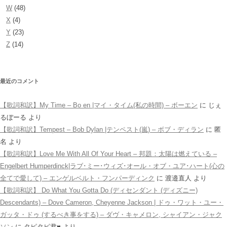
W
(48)
X
(4)
Y
(23)
Z
(14)
最近のコメント
【歌詞和訳】My Time – Bo en |マイ・タイム(私の時間) – ボーエン
に
じぇ
るぼーる
より
【歌詞和訳】Tempest – Bob Dylan |テンペスト(嵐) – ボブ・ディラン
に
匿
名
より
【歌詞和訳】Love Me With All Of Your Heart – 邦題：太陽は燃えている –
Engelbert Humperdinck|ラブ･ミー･ウィズ･オール・オブ・ユア･ハート(心の
全てで愛して) – エンゲルベルト・フンパーディンク
に
渡邉直人
より
【歌詞和訳】 Do What You Gotta Do (ディセンダント (ディズニー)
Descendants) – Dove Cameron, Cheyenne Jackson | ドゥ・ワット・ユー・
ガッタ・ドゥ (するべき事をする) – ダヴ・キャメロン, シャイアン・ジャク
ソン
に
タピタピ君♥️
より