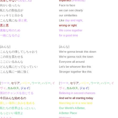
完全じゃない
(完璧にね)
Imperfect
(Perfectly)
向かい合ったら
Face to face
私たちの類似点が
we can see clearly
ハッキリと分かる
our similarities
こんな風にね
昼と夜,
Like
day and night,
悪と悪
wrong or right
素敵な時のため
We come together
一緒になるのよ
for a good time
[みんな]
[みんな]
こんなもの壊してしちゃおう
We’re gonna break this down
この街を震わせる
We’re gonna rock the town
ここにいるみんな
Everyone all around
どんな風にだってなっていい
Let’s be whoever like this
こんな風に一緒に強く
Stronger together like this
[
ウーマ
,
セリア
,
ハリー
,
ウーマ, ハリー
,
イ
[
ウーマ
,
セリア
,
ハリー
,
ウーマ, ハリー
,
イ
ヴィ
,
カルロス
,
ジェイ
]
ヴィ
,
カルロス
,
ジェイ
]
第2のチャンスを信じてる
Believing in second chances
今日みんな始めるの
And we’re all starting today
新しい場所に歩みを進める
Marching on in a new land
私たちの世界はもっといい,
Our World’s A Better,
もっといい場所よ
A Better Place
ようこそ,
Welcome,