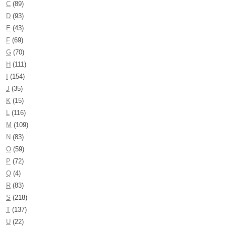
C
(89)
D
(93)
E
(43)
F
(69)
G
(70)
H
(111)
I
(154)
J
(35)
K
(15)
L
(116)
M
(109)
N
(83)
O
(59)
P
(72)
Q
(4)
R
(83)
S
(218)
T
(137)
U
(22)