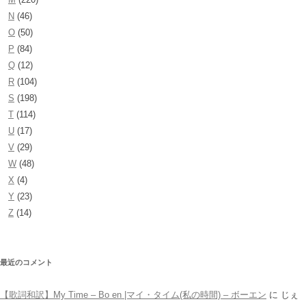
N
(46)
O
(50)
P
(84)
Q
(12)
R
(104)
S
(198)
T
(114)
U
(17)
V
(29)
W
(48)
X
(4)
Y
(23)
Z
(14)
最近のコメント
【歌詞和訳】My Time – Bo en |マイ・タイム(私の時間) – ボーエン
に
じぇ