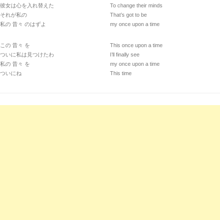
彼女は心を入れ替えた
To change their minds
それが私の
That’s got to be
私の 昔々 のはずよ
my once upon a time
この 昔々 を
This once upon a time
ついに私は見つけたわ
I’ll finally see
私の 昔々 を
my once upon a time
ついにね
This time