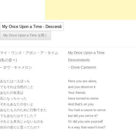
マイ・ワンス・アポン・ア・タイム
My Once Upon a Time
(私の昔々)
Descendants
– ダヴ・キャメロン
– Dove Cameron
あなたは一人ぼっち
Here you are alone,
でもそれは当然のこと
and you deserve it
あなたの友達は
Your friends
石になっちゃった
have turned to stone
それもあなたのせいよ
And that’s on you
あなたも人のために行動できた
You had a cause to serve
でもあなたはそうした？
but did you serve it?
それとも本当じゃないものを
Or did you see yourself
自分の姿だと思ってたの？
in a way that wasn’t true?