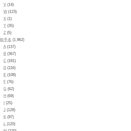
V
(14)
W
(123)
X
(1)
Y
(35)
Z
(5)
歌手名
(1,962)
A
(137)
B
(367)
C
(181)
D
(116)
E
(108)
F
(76)
G
(62)
H
(69)
I
(25)
J
(128)
K
(97)
L
(120)
M
(220)