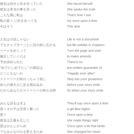
彼女は自分と向き合っていた
She faced herself
彼女は本当の事を言った
She spoke the truth
こんな風に私は
That’s how I see
私の昔々 に向き合ってる
my once upon a time
今はそう
This time
人生は小説じゃない
Life is not a storybook
でもチャプターごとに目の前に広がる
but life unfolds in chapters
ページをめくって
Turn the page and start
修正していくのよ
to make amends
予め決められた
There’s no
“めでたしめでたし” の保証は
pre-written guarantee of
どこにもないわ
“Happily ever after”
ストーリーが終わっちゃう前に
Step into your greatness
自らの偉大さに足を踏み込み
before your story ends
だからあなたのストーリーが終わる時
So when your story ends
みんな語るはずよ
They’ll say once upon a time
昔々その子は空高く舞った
a girl flew higher
昔々
Once upon a time
彼女は正義を正した
she made things right
昔はがんじがらめ
Once upon a tie that binds
でもみんなの心を変えるため
She changed her heart