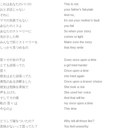
これはあなたのパパの
This is not
おとぎ話じゃない
your father’s fairytale
それに
And no,
ママの失敗でもない
it’s not your mother’s fault
あなたのミスよ
you fail
あなたのストーリーに
So when your story
光がさした時
comes to light
みんなで紡ぐストーリーを
Make sure the story
しっかり見つめるの
that they write
昔々その女の子は
Goes once upon a time
とても頑張ってた
a girl tried harder
昔々
Once upon a time
彼女はまた頑張ってた
she tried again
勇気のある決断をした
Once upon a braver choice
彼女は危険を承知で
She took a risk
声を上げた
She used her voice
そしてその後
And that will be
私の 昔々 は
my once upon a time
今なのよ
This time
どうして嘘をついたの？
Why tell all those lies?
意味がないって思ってた？
You feel unworthy