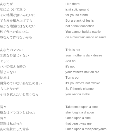
あなたが
Like there
地に足つけて立つ
isn’t solid ground
その地面が無いみたいに
for you to stand
でも愛を積み上げても
But a stack of lies is
確かな地盤にはならない
not a firm foundation
砂で作った山の上に
You cannot build a castle
城なんて作れないから
on a mountain made of sand
あなたのママの
This is not
邪悪な野望じゃない
your mother’s dark desire
そして
And no,
パパの燃える髪の
it’s not
話じゃない
your father’s hair on fire
結局は
Turns out
目覚めていないあなたのせい
it’s you who’s not awake
もしあなたが
So if there’s change
それを変えたいと思うなら..
you wanna make
昔々
Take once upon a time
彼女はドラゴンと戦った
she fought a dragon
昔々
Once upon a time
野獣は私だった
that beast was me
あの無駄にした青春
Once upon a misspent youth