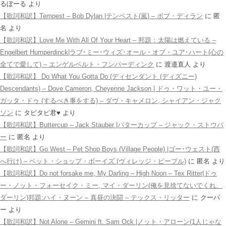
るぼーる
より
【歌詞和訳】Tempest – Bob Dylan |テンペスト(嵐) – ボブ・ディラン
に
匿
名
より
【歌詞和訳】Love Me With All Of Your Heart – 邦題：太陽は燃えている –
Engelbert Humperdinck|ラブ･ミー･ウィズ･オール・オブ・ユア･ハート(心の
全てで愛して) – エンゲルベルト・フンパーディンク
に
渡邉直人
より
【歌詞和訳】 Do What You Gotta Do (ディセンダント (ディズニー)
Descendants) – Dove Cameron, Cheyenne Jackson | ドゥ・ワット・ユー・
ガッタ・ドゥ (するべき事をする) – ダヴ・キャメロン, シャイアン・ジャク
ソン
に
タピタピ君♥️
より
【歌詞和訳】Buttercup – Jack Stauber |バターカップ – ジャック・ストウバ
ー
に
匿名
より
【歌詞和訳】Go West – Pet Shop Boys (Village People) |ゴー･ウェスト(西
へ行け) – ペット・ショップ・ボーイズ (ヴィレッジ・ピープル)
に
匿名
より
【歌詞和訳】Do not forsake me, My Darling – High Noon – Tex Ritter|ドゥ
ー・ノット・フォーセイク・ミー, マイ・ダーリン(俺を見捨てないでくれ、
ダーリン)邦題:ハイ・ヌーン – 真昼の決闘 – テックス・リッター
に
クーパ
ー
より
【歌詞和訳】Not Alone – Gemini ft. Sam Ock |ノット・アローン(1人じゃな