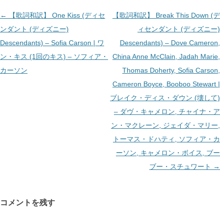
投
←
【歌詞和訳】 One Kiss (ディセ
【歌詞和訳】 Break This Down (デ
稿
ンダント (ディズニー)
ィセンダント (ディズニー)
ナ
Descendants) – Sofia Carson | ワ
Descendants) – Dove Cameron,
ビ
ン・キス (1回のキス) – ソフィア・
China Anne McClain, Jadah Marie,
ゲ
カーソン
Thomas Doherty, Sofia Carson,
ー
Cameron Boyce, Booboo Stewart |
シ
ブレイク・ディス・ダウン (壊して)
ョ
– ダヴ・キャメロン, チャイナ・ア
ン
ン・マクレーン, ジェイダ・マリー,
トーマス・ドハティ, ソフィア・カ
ーソン, キャメロン・ボイス, ブー
ブー・スチュワート
→
コメントを残す