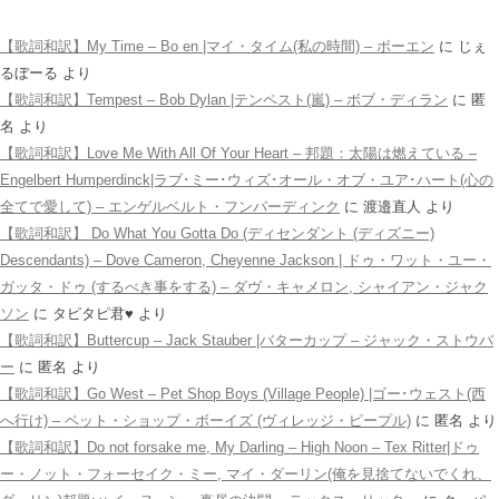
【歌詞和訳】My Time – Bo en |マイ・タイム(私の時間) – ボーエン
に
じぇ
るぼーる
より
【歌詞和訳】Tempest – Bob Dylan |テンペスト(嵐) – ボブ・ディラン
に
匿
名
より
【歌詞和訳】Love Me With All Of Your Heart – 邦題：太陽は燃えている –
Engelbert Humperdinck|ラブ･ミー･ウィズ･オール・オブ・ユア･ハート(心の
全てで愛して) – エンゲルベルト・フンパーディンク
に
渡邉直人
より
【歌詞和訳】 Do What You Gotta Do (ディセンダント (ディズニー)
Descendants) – Dove Cameron, Cheyenne Jackson | ドゥ・ワット・ユー・
ガッタ・ドゥ (するべき事をする) – ダヴ・キャメロン, シャイアン・ジャク
ソン
に
タピタピ君♥️
より
【歌詞和訳】Buttercup – Jack Stauber |バターカップ – ジャック・ストウバ
ー
に
匿名
より
【歌詞和訳】Go West – Pet Shop Boys (Village People) |ゴー･ウェスト(西
へ行け) – ペット・ショップ・ボーイズ (ヴィレッジ・ピープル)
に
匿名
より
【歌詞和訳】Do not forsake me, My Darling – High Noon – Tex Ritter|ドゥ
ー・ノット・フォーセイク・ミー, マイ・ダーリン(俺を見捨てないでくれ、