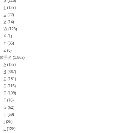
S
(218)
T
(137)
U
(22)
V
(14)
W
(123)
X
(1)
Y
(35)
Z
(5)
歌手名
(1,962)
A
(137)
B
(367)
C
(181)
D
(116)
E
(108)
F
(76)
G
(62)
H
(69)
I
(25)
J
(128)