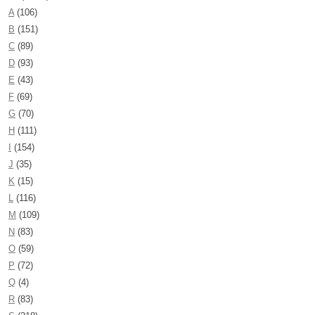
A
(106)
B
(151)
C
(89)
D
(93)
E
(43)
F
(69)
G
(70)
H
(111)
I
(154)
J
(35)
K
(15)
L
(116)
M
(109)
N
(83)
O
(59)
P
(72)
Q
(4)
R
(83)