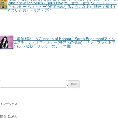
Who Knew Too Much - Doris Day|ケ・セラ・セラ(ワットエバー・
ウィルビー･ウィルビー)(何であれなるようになる) - 映画：知りす
ぎていた男 - ドリス・デイ
【歌詞和訳】A Question of Honour - Sarah Brightman|ア・ク
エスチョン・オブ・オナー(栄光への試練) - サラ・ブライトマ
ン(テレビ朝日サッカーのテーマ曲)
検
索:
インデックス
曲名
(1,986)