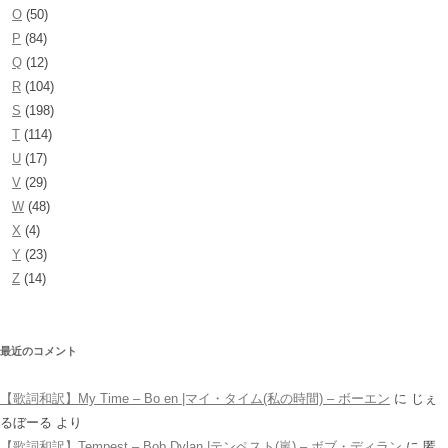
O
(50)
P
(84)
Q
(12)
R
(104)
S
(198)
T
(114)
U
(17)
V
(29)
W
(48)
X
(4)
Y
(23)
Z
(14)
最近のコメント
【歌詞和訳】My Time – Bo en |マイ・タイム(私の時間) – ボーエン
に
じぇ
るぼーる
より
【歌詞和訳】Tempest – Bob Dylan |テンペスト(嵐) – ボブ・ディラン
に
匿