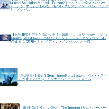
Kristen Bell, Idina Menzel - Frozen2 | サム・シングス・ネバー・
チェンジ (ずっとかわらないもの) - クリスティン・ベル、イディ
ナ・メンゼル
【歌詞和訳】アナと雪の女王 2主題歌 Into the Unknown - Idina
Menzel, AURORA - Frozen 2 | イントゥ・ジ・アンノウン～心
のままに (未知へと) - イディナ・メンゼル、 オーロラ
【歌詞和訳】Don't Stop - InnerPartySystem |ドント・スト
ップ(止まらない) - インナーパーティーシステム
【歌詞和訳】Come Over - The Internet |カム・オーバー