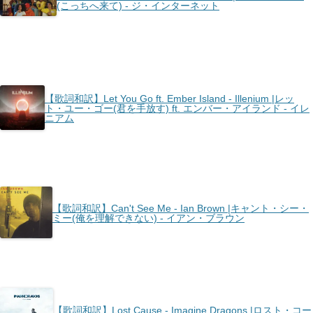
(こっちへ来て) - ジ・インターネット
【歌詞和訳】Let You Go ft. Ember Island - Illenium |レッ
ト・ユー・ゴー(君を手放す) ft. エンバー・アイランド - イレ
ニアム
【歌詞和訳】Can't See Me - Ian Brown |キャント・シー・
ミー(俺を理解できない) - イアン・ブラウン
【歌詞和訳】Lost Cause - Imagine Dragons |ロスト・コー