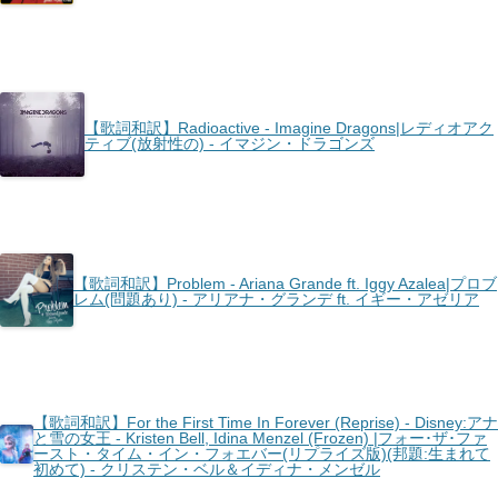
【歌詞和訳】Radioactive - Imagine Dragons|レディオアク
ティブ(放射性の) - イマジン・ドラゴンズ
【歌詞和訳】Problem - Ariana Grande ft. Iggy Azalea|プロブ
レム(問題あり) - アリアナ・グランデ ft. イギー・アゼリア
【歌詞和訳】For the First Time In Forever (Reprise) - Disney:アナ
と雪の女王 - Kristen Bell, Idina Menzel (Frozen) |フォー･ザ･ファ
ースト・タイム・イン・フォエバー(リプライズ版)(邦題:生まれて
初めて) - クリステン・ベル＆イディナ・メンゼル