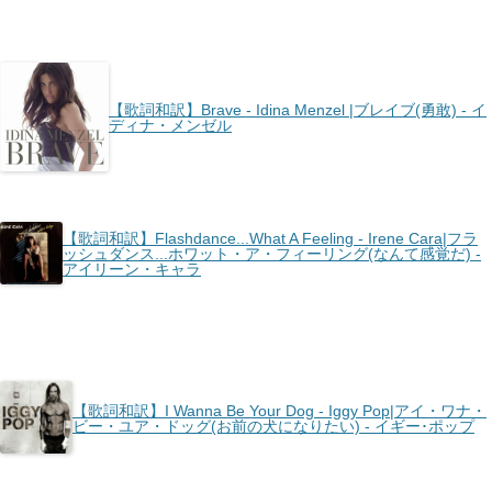
【歌詞和訳】Brave - Idina Menzel |ブレイブ(勇敢) - イ
ディナ・メンゼル
【歌詞和訳】Flashdance...What A Feeling - Irene Cara|フラ
ッシュダンス...ホワット・ア・フィーリング(なんて感覚だ) -
アイリーン・キャラ
【歌詞和訳】I Wanna Be Your Dog - Iggy Pop|アイ・ワナ・
ビー・ユア・ドッグ(お前の犬になりたい) - イギー･ポップ