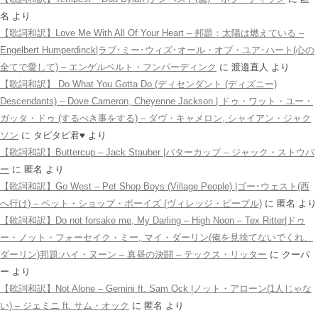
名
より
【歌詞和訳】Love Me With All Of Your Heart – 邦題：太陽は燃えている –
Engelbert Humperdinck|ラブ･ミー･ウィズ･オール・オブ・ユア･ハート(心の
全てで愛して) – エンゲルベルト・フンパーディンク
に
渡邉直人
より
【歌詞和訳】 Do What You Gotta Do (ディセンダント (ディズニー)
Descendants) – Dove Cameron, Cheyenne Jackson | ドゥ・ワット・ユー・
ガッタ・ドゥ (するべき事をする) – ダヴ・キャメロン, シャイアン・ジャク
ソン
に
タピタピ君♥️
より
【歌詞和訳】Buttercup – Jack Stauber |バターカップ – ジャック・ストウバ
ー
に
匿名
より
【歌詞和訳】Go West – Pet Shop Boys (Village People) |ゴー･ウェスト(西
へ行け) – ペット・ショップ・ボーイズ (ヴィレッジ・ピープル)
に
匿名
より
【歌詞和訳】Do not forsake me, My Darling – High Noon – Tex Ritter|ドゥ
ー・ノット・フォーセイク・ミー, マイ・ダーリン(俺を見捨てないでくれ、
ダーリン)邦題:ハイ・ヌーン – 真昼の決闘 – テックス・リッター
に
クーパ
ー
より
【歌詞和訳】Not Alone – Gemini ft. Sam Ock |ノット・アローン(1人じゃな
い) – ジェミニ ft. サム・オック
に
匿名
より