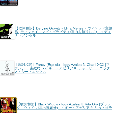
【歌詞和訳】Defying Gravity - Idina Menzel - ウィケッド主題
歌 |ディファイニング・グラビティ(重力を無視して) - イディ
ナ・メンゼル
【歌詞和訳】Fancy (Explicit) - Iggy Azalea ft. Charli XCX |フ
ァンシー(素敵な) - イギー・アゼリア ft. チャーリー・エック
ス・シー・エックス
【歌詞和訳】Black Widow - Iggy Azalea ft. Rita Ora |ブラッ
ク・ウィドウ(黒の毒蜘蛛) - イギー・アゼリア ft. リタ・オラ