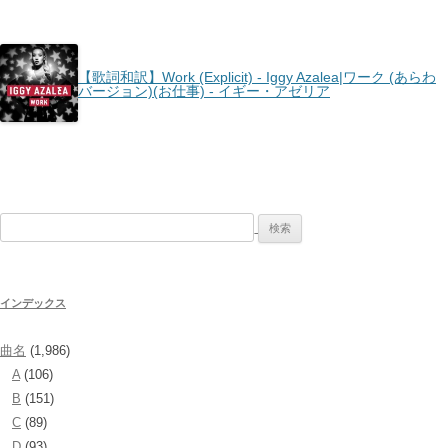
【歌詞和訳】Work (Explicit) - Iggy Azalea|ワーク (あらわ
バージョン)(お仕事) - イギー・アゼリア
検
索:
インデックス
曲名
(1,986)
A
(106)
B
(151)
C
(89)
D
(93)