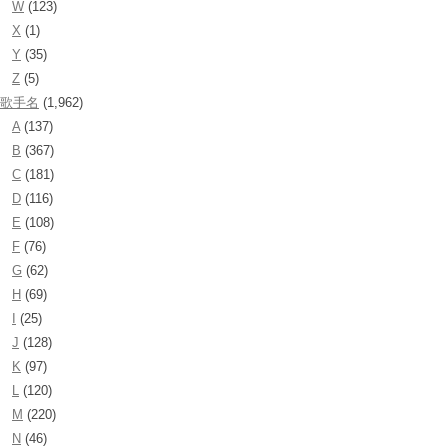
W
(123)
X
(1)
Y
(35)
Z
(5)
歌手名
(1,962)
A
(137)
B
(367)
C
(181)
D
(116)
E
(108)
F
(76)
G
(62)
H
(69)
I
(25)
J
(128)
K
(97)
L
(120)
M
(220)
N
(46)