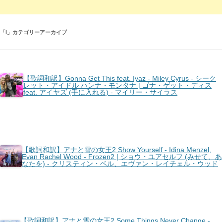
「
I
」カテゴリーアーカイブ
【歌詞和訳】Gonna Get This feat. Iyaz - Miley Cyrus - シーク
レット・アイドル ハンナ・モンタナ | ゴナ・ゲット・ディス
feat. アイヤズ (手に入れる) - マイリー・サイラス
【歌詞和訳】アナと雪の女王2 Show Yourself - Idina Menzel,
Evan Rachel Wood - Frozen2 | ショウ・ユアセルフ (みせて、あ
なたを) - クリスティン・ベル、エヴァン・レイチェル・ウッド
【歌詞和訳】アナと雪の女王2 Some Things Never Change -