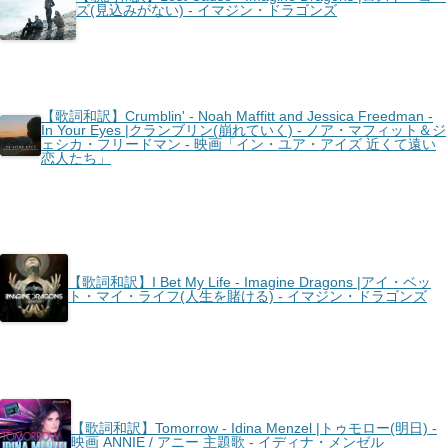
ズ(見込みがない) - イマジン・ドラゴンズ
【歌詞和訳】Crumblin' - Noah Maffitt and Jessica Freedman -
In Your Eyes |クランブリン(崩れていく) - ノア・マフィット＆ジ
ェシカ・フリードマン - 映画「イン・ユア・アイズ 近くて遠い
恋人たち」
【歌詞和訳】I Bet My Life - Imagine Dragons |アイ・ベッ
ト・マイ・ライフ(人生を賭ける) - イマジン・ドラゴンズ
【歌詞和訳】Tomorrow - Idina Menzel |トゥモロー(明日) -
映画 ANNIE / アニー 主題歌 - イディナ・メンゼル