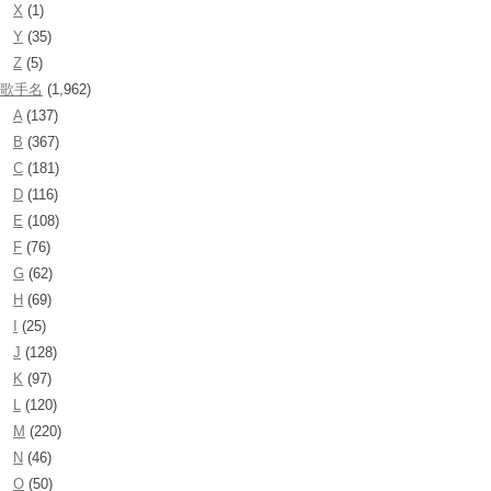
X
(1)
Y
(35)
Z
(5)
歌手名
(1,962)
A
(137)
B
(367)
C
(181)
D
(116)
E
(108)
F
(76)
G
(62)
H
(69)
I
(25)
J
(128)
K
(97)
L
(120)
M
(220)
N
(46)
O
(50)