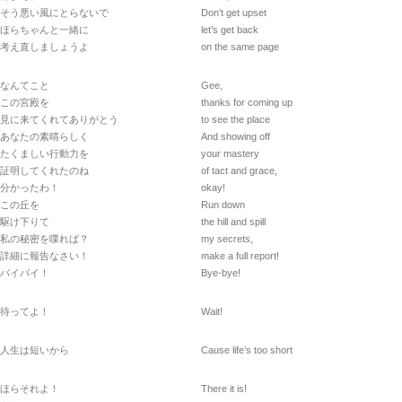
そう悪い風にとらないで
Don’t get upset
ほらちゃんと一緒に
let’s get back
考え直しましょうよ
on the same page
なんてこと
Gee,
この宮殿を
thanks for coming up
見に来てくれてありがとう
to see the place
あなたの素晴らしく
And showing off
たくましい行動力を
your mastery
証明してくれたのね
of tact and grace,
分かったわ！
okay!
この丘を
Run down
駆け下りて
the hill and spill
私の秘密を喋れば？
my secrets,
詳細に報告なさい！
make a full report!
バイバイ！
Bye-bye!
待ってよ！
Wait!
人生は短いから
Cause life’s too short
ほらそれよ！
There it is!