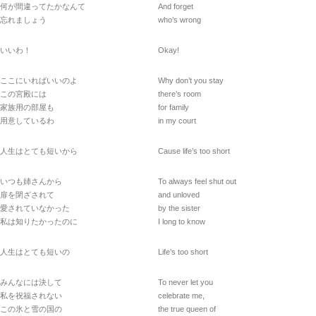
何が間違ってたかなんて
And forget
忘れましょう
who’s wrong
いいわ！
Okay!
ここにいればいいのよ
Why don’t you stay
この宮殿には
there’s room
家族用の部屋も
for family
用意しているわ
in my court
人生はとても短いから
Cause life’s too short
いつも姉さんから
To always feel shut out
扉を閉ざされて
and unloved
愛されていなかった
by the sister
私は知りたかったのに
I long to know
人生はとても短いの
Life’s too short
みんなには決して
To never let you
私を祝福されない
celebrate me,
この氷と雪の国の
the true queen of