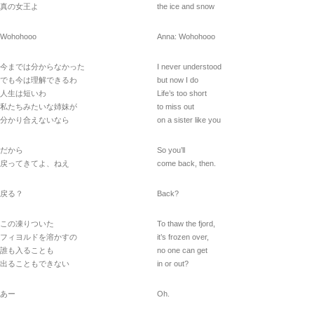
真の女王よ
the ice and snow
Wohohooo
Anna: Wohohooo
今までは分からなかった
I never understood
でも今は理解できるわ
but now I do
人生は短いわ
Life’s too short
私たちみたいな姉妹が
to miss out
分かり合えないなら
on a sister like you
だから
So you’ll
戻ってきてよ、ねえ
come back, then.
戻る？
Back?
この凍りついた
To thaw the fjord,
フィヨルドを溶かすの
it’s frozen over,
誰も入ることも
no one can get
出ることもできない
in or out?
あー
Oh.