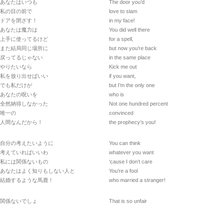
あなたはいつも
The door you’d
私の目の前で
love to slam
ドアを閉ざす！
in my face!
あなたは魔力は
You did well there
上手に使ってるけど
for a spell,
また結局同じ場所に
but now you’re back
戻ってるじゃない
in the same place
やりたいなら
Kick me out
私を放り出せばいい
if you want,
でも私だけが
but I’m the only one
あなたの呪いを
who is
全然納得しなかった
Not one hundred percent
唯一の
convinced
人間なんだから！
the prophecy’s you!
自分の考えたいように
You can think
考えていればいいわ
whatever you want
私には関係ないもの
‘cause I don’t care
あなたはよく知りもしない人と
You’re a fool
結婚するような馬鹿！
who married a stranger!
関係ないでしょ
That is so unfair