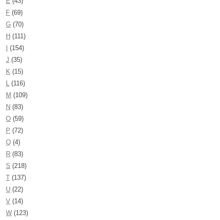
E
(43)
F
(69)
G
(70)
H
(111)
I
(154)
J
(35)
K
(15)
L
(116)
M
(109)
N
(83)
O
(59)
P
(72)
Q
(4)
R
(83)
S
(218)
T
(137)
U
(22)
V
(14)
W
(123)