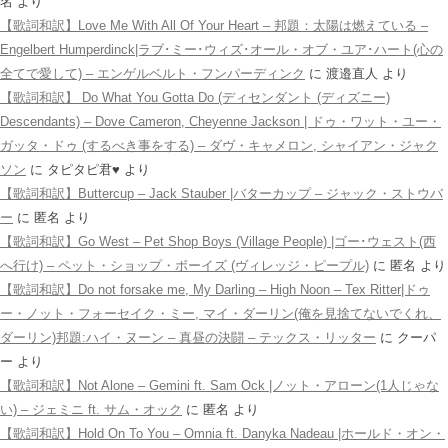
名
より
【歌詞和訳】Love Me With All Of Your Heart – 邦題：太陽は燃えている –
Engelbert Humperdinck|ラブ･ミー･ウィズ･オール・オブ・ユア･ハート(心の
全てで愛して) – エンゲルベルト・フンパーディンク
に
渡邉直人
より
【歌詞和訳】 Do What You Gotta Do (ディセンダント (ディズニー)
Descendants) – Dove Cameron, Cheyenne Jackson | ドゥ・ワット・ユー・
ガッタ・ドゥ (するべき事をする) – ダヴ・キャメロン, シャイアン・ジャク
ソン
に
タピタピ君♥️
より
【歌詞和訳】Buttercup – Jack Stauber |バターカップ – ジャック・ストウバ
ー
に
匿名
より
【歌詞和訳】Go West – Pet Shop Boys (Village People) |ゴー･ウェスト(西
へ行け) – ペット・ショップ・ボーイズ (ヴィレッジ・ピープル)
に
匿名
より
【歌詞和訳】Do not forsake me, My Darling – High Noon – Tex Ritter|ドゥ
ー・ノット・フォーセイク・ミー, マイ・ダーリン(俺を見捨てないでくれ、
ダーリン)邦題:ハイ・ヌーン – 真昼の決闘 – テックス・リッター
に
クーパ
ー
より
【歌詞和訳】Not Alone – Gemini ft. Sam Ock |ノット・アローン(1人じゃな
い) – ジェミニ ft. サム・オック
に
匿名
より
【歌詞和訳】Hold On To You – Omnia ft. Danyka Nadeau |ホールド・オン・