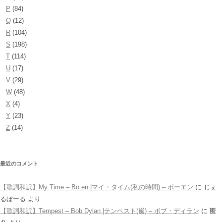
P
(84)
Q
(12)
R
(104)
S
(198)
T
(114)
U
(17)
V
(29)
W
(48)
X
(4)
Y
(23)
Z
(14)
最近のコメント
【歌詞和訳】My Time – Bo en |マイ・タイム(私の時間) – ボーエン
に
じぇ
るぼーる
より
【歌詞和訳】Tempest – Bob Dylan |テンペスト(嵐) – ボブ・ディラン
に
匿