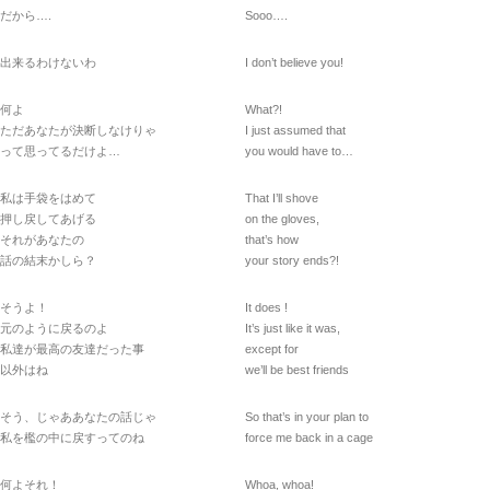
だから….
Sooo….
出来るわけないわ
I don’t believe you!
何よ
What?!
ただあなたが決断しなけりゃ
I just assumed that
って思ってるだけよ…
you would have to…
私は手袋をはめて
That I’ll shove
押し戻してあげる
on the gloves,
それがあなたの
that’s how
話の結末かしら？
your story ends?!
そうよ！
It does !
元のように戻るのよ
It’s just like it was,
私達が最高の友達だった事
except for
以外はね
we’ll be best friends
そう、じゃああなたの話じゃ
So that’s in your plan to
私を檻の中に戻すってのね
force me back in a cage
何よそれ！
Whoa, whoa!