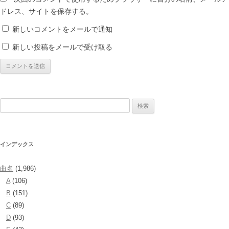
ドレス、サイトを保存する。
新しいコメントをメールで通知
新しい投稿をメールで受け取る
検
索:
インデックス
曲名
(1,986)
A
(106)
B
(151)
C
(89)
D
(93)