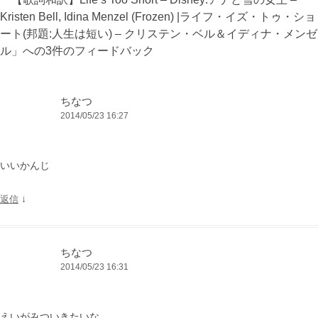
シ
Kristen Bell, Idina Menzel (Frozen) |ライフ・イズ・トゥ・ショ
ョ
ート(邦題:人生は短い) – クリステン・ベル＆イディナ・メンゼ
ン
ル
」への3件のフィードバック
ちなつ
2014/05/23 16:27
いいかんじ
↓
返信
ちなつ
2014/05/23 16:31
えいがみついきたいな