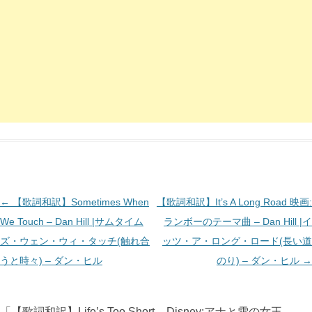
投
←
【歌詞和訳】Sometimes When
【歌詞和訳】It’s A Long Road 映画:
稿
We Touch – Dan Hill |サムタイム
ランボーのテーマ曲 – Dan Hill |イ
ナ
ズ・ウェン・ウィ・タッチ(触れ合
ッツ・ア・ロング・ロード(長い道
ビ
うと時々) – ダン・ヒル
のり) – ダン・ヒル
→
ゲ
ー
「
【歌詞和訳】Life’s Too Short – Disney:アナと雪の女王 –