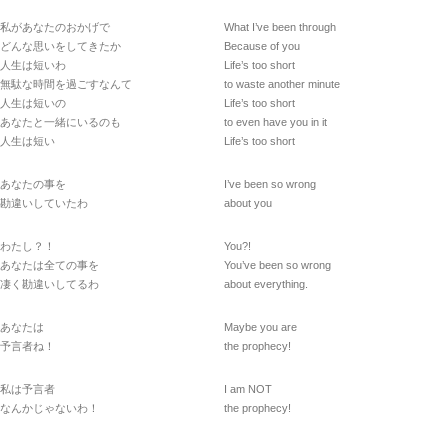
私があなたのおかげで
What I’ve been through
どんな思いをしてきたか
Because of you
人生は短いわ
Life’s too short
無駄な時間を過ごすなんて
to waste another minute
人生は短いの
Life’s too short
あなたと一緒にいるのも
to even have you in it
人生は短い
Life’s too short
あなたの事を
I’ve been so wrong
勘違いしていたわ
about you
わたし？！
You?!
あなたは全ての事を
You’ve been so wrong
凄く勘違いしてるわ
about everything.
あなたは
Maybe you are
予言者ね！
the prophecy!
私は予言者
I am NOT
なんかじゃないわ！
the prophecy!