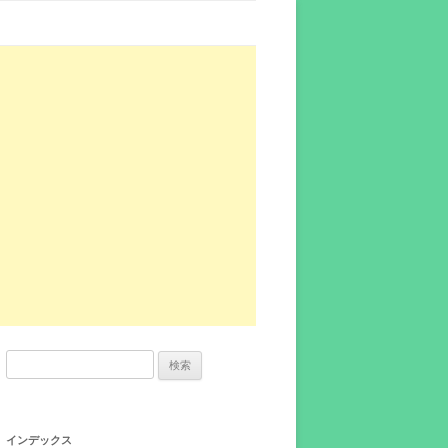
検
索:
インデックス