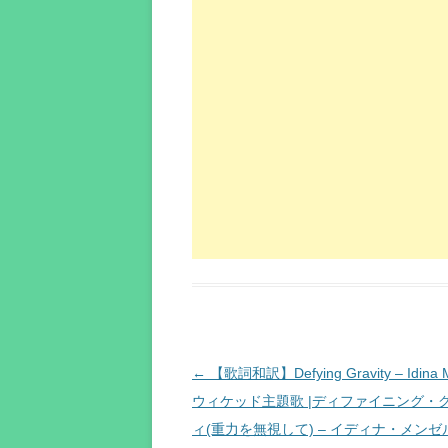
投
←
【歌詞和訳】Defying Gravity – Idina M
稿
ウィケッド主題歌 |ディファイニング・
ナ
ィ(重力を無視して) – イディナ・メンゼ