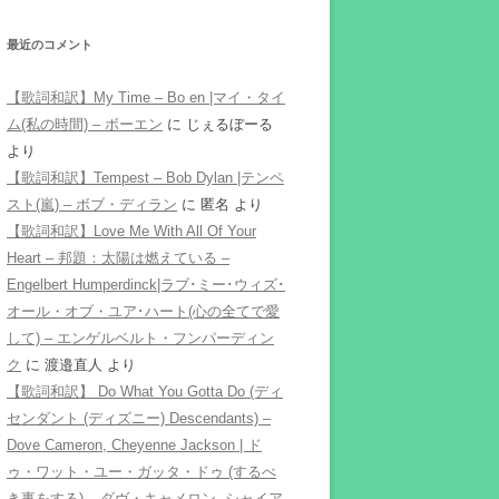
最近のコメント
【歌詞和訳】My Time – Bo en |マイ・タイ
ム(私の時間) – ボーエン
に
じぇるぼーる
より
【歌詞和訳】Tempest – Bob Dylan |テンペ
スト(嵐) – ボブ・ディラン
に
匿名
より
【歌詞和訳】Love Me With All Of Your
Heart – 邦題：太陽は燃えている –
Engelbert Humperdinck|ラブ･ミー･ウィズ･
オール・オブ・ユア･ハート(心の全てで愛
して) – エンゲルベルト・フンパーディン
ク
に
渡邉直人
より
【歌詞和訳】 Do What You Gotta Do (ディ
センダント (ディズニー) Descendants) –
Dove Cameron, Cheyenne Jackson | ド
ゥ・ワット・ユー・ガッタ・ドゥ (するべ
き事をする) – ダヴ・キャメロン, シャイア