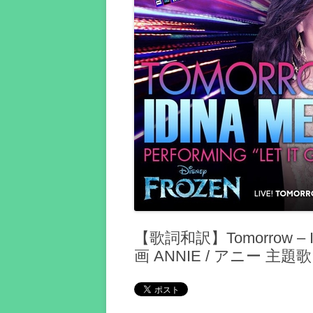
【歌詞和訳】Tomorrow – I
画 ANNIE / アニー 主