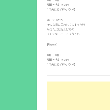
明日、明日
明日が大好きなの
1日先に必ず待っている!
曇って孤独な
そんな日に囚われてしまった時
私はただ顔を上げるの
そして笑って、こう言うわ
[Repeat]
明日、明日
明日が大好きなの
1日先に必ず待っている…