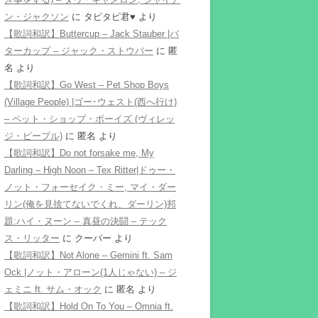
ン・ジャクソン
に
タピタピ君♥️
より
【歌詞和訳】Buttercup – Jack Stauber |バ
ターカップ – ジャック・ストウバー
に
匿
名
より
【歌詞和訳】Go West – Pet Shop Boys
(Village People) |ゴー･ウェスト(西へ行け)
– ペット・ショップ・ボーイズ (ヴィレッ
ジ・ピープル)
に
匿名
より
【歌詞和訳】Do not forsake me, My
Darling – High Noon – Tex Ritter|ドゥー・
ノット・フォーセイク・ミー, マイ・ダー
リン(俺を見捨てないでくれ、ダーリン)邦
題:ハイ・ヌーン – 真昼の決闘 – テック
ス・リッター
に
クーパー
より
【歌詞和訳】Not Alone – Gemini ft. Sam
Ock |ノット・アローン(1人じゃない) – ジ
ェミニ ft. サム・オック
に
匿名
より
【歌詞和訳】Hold On To You – Omnia ft.