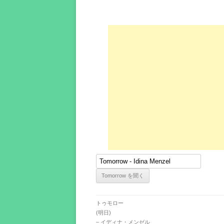
トゥモロー
(明日)
– イディナ・メンゼル