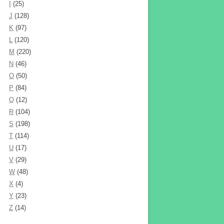
I
(25)
J
(128)
K
(97)
L
(120)
M
(220)
N
(46)
O
(50)
P
(84)
Q
(12)
R
(104)
S
(198)
T
(114)
U
(17)
V
(29)
W
(48)
X
(4)
Y
(23)
Z
(14)