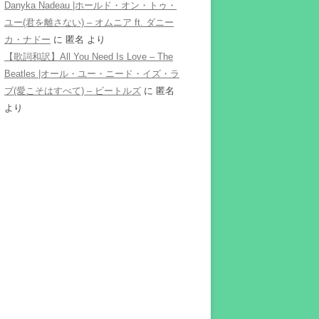
Danyka Nadeau |ホールド・オン・トゥ・
ユー(君を離さない) – オムニア ft. ダニー
カ・ナドー
に
匿名
より
【歌詞和訳】All You Need Is Love – The
Beatles |オール・ユー・ニード・イズ・ラ
ブ(愛こそはすべて) – ビートルズ
に
匿名
より