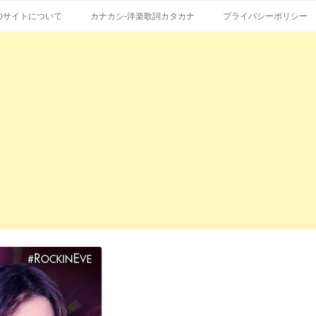
コ
エストも受付。
詞の和訳、英語の意味、読み方
ン
のサイトについて
カナカシ-洋楽歌詞カタカナ
プライバシーポリシー
テ
ン
ツ
へ
ス
キ
ッ
プ