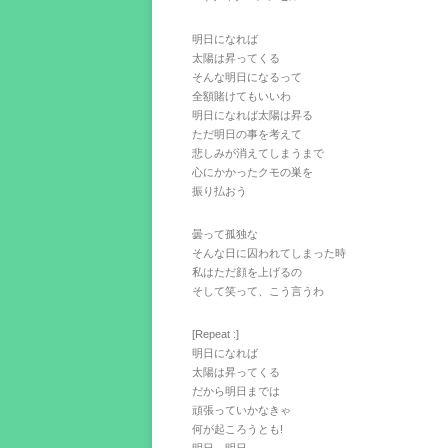
明日になれば
太陽は昇ってくる
そんな明日になるって
全額賭けてもいいわ
明日になれば太陽は昇る
ただ明日の事を考えて
悲しみが消えてしまうまで
心にかかったクモの巣を
振り払おう
曇って孤独な
そんな日に囚われてしまった時
私はただ顔を上げるの
そして笑って、こう言うわ
[Repeat :]
明日になれば
太陽は昇ってくる
だから明日までは
頑張っていかなきゃ
何が起ころうとも!