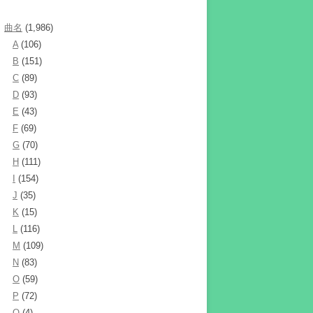
曲名
(1,986)
A
(106)
B
(151)
C
(89)
D
(93)
E
(43)
F
(69)
G
(70)
H
(111)
I
(154)
J
(35)
K
(15)
L
(116)
M
(109)
N
(83)
O
(59)
P
(72)
Q
(4)