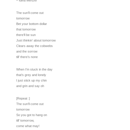
– Idina Menzel
The sun’ll come out
tomorrow
Bet your bottom dollar
that tomorrow
there’ll be sun
Just thinkin’ about tomorrow
Clears away the cobwebs
and the sorrow
till’ there’s none
When I’m stuck in the day
that’s grey and lonely
I just stick up my chin
and grin and say oh
[Repeat :]
The sun’ll come out
tomorrow
So you got to hang on
till’ tomorrow,
come what may!