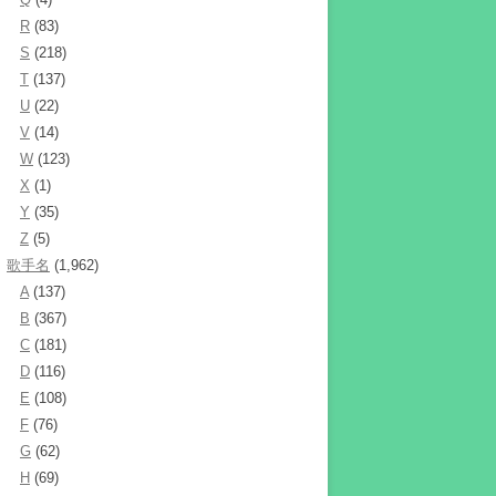
R
(83)
S
(218)
T
(137)
U
(22)
V
(14)
W
(123)
X
(1)
Y
(35)
Z
(5)
歌手名
(1,962)
A
(137)
B
(367)
C
(181)
D
(116)
E
(108)
F
(76)
G
(62)
H
(69)