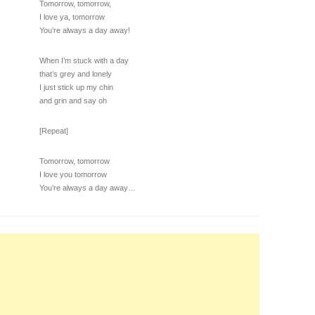
Tomorrow, tomorrow,
I love ya, tomorrow
You’re always a day away!
When I’m stuck with a day
that’s grey and lonely
I just stick up my chin
and grin and say oh
[Repeat]
Tomorrow, tomorrow
I love you tomorrow
You’re always a day away…