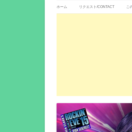
歌詞紹介、映画の主題歌とその和訳。リク
エイカシ | 洋楽歌
ホーム
リクエスト/CONTACT
こ