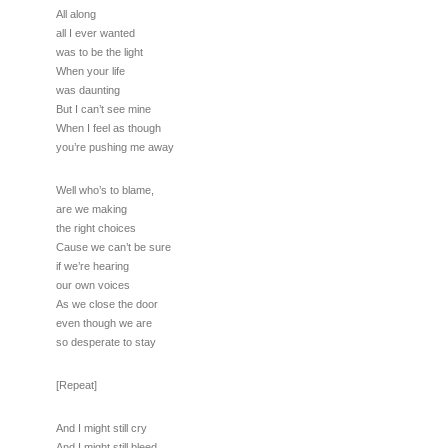
All along
all I ever wanted
was to be the light
When your life
was daunting
But I can’t see mine
When I feel as though
you’re pushing me away
Well who’s to blame,
are we making
the right choices
Cause we can’t be sure
if we’re hearing
our own voices
As we close the door
even though we are
so desperate to stay
[Repeat]
And I might still cry
And I might still bleed