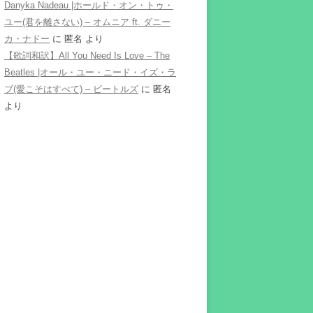
Danyka Nadeau |ホールド・オン・トゥ・
ユー(君を離さない) – オムニア ft. ダニー
カ・ナドー
に
匿名
より
【歌詞和訳】All You Need Is Love – The
Beatles |オール・ユー・ニード・イズ・ラ
ブ(愛こそはすべて) – ビートルズ
に
匿名
より