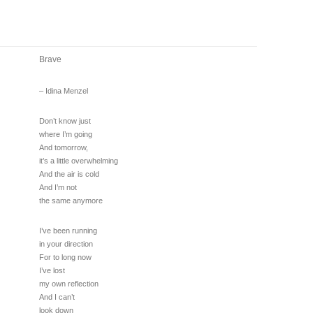
Brave
– Idina Menzel
Don’t know just
where I’m going
And tomorrow,
it’s a little overwhelming
And the air is cold
And I’m not
the same anymore
I’ve been running
in your direction
For to long now
I’ve lost
my own reflection
And I can’t
look down