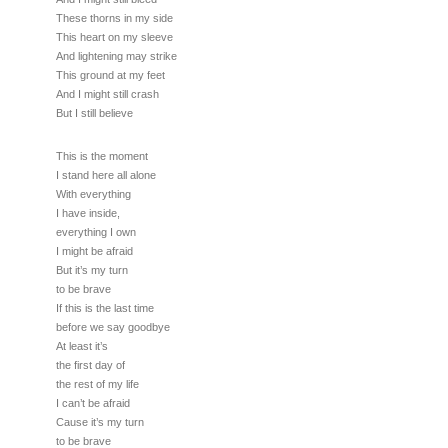
These thorns in my side
This heart on my sleeve
And lightening may strike
This ground at my feet
And I might still crash
But I still believe
This is the moment
I stand here all alone
With everything
I have inside,
everything I own
I might be afraid
But it’s my turn
to be brave
If this is the last time
before we say goodbye
At least it’s
the first day of
the rest of my life
I can’t be afraid
Cause it’s my turn
to be brave