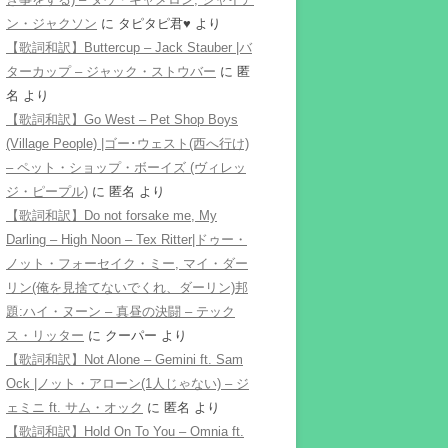
ン・ジャクソン
に
タピタピ君♥️
より
【歌詞和訳】Buttercup – Jack Stauber |バ
ターカップ – ジャック・ストウバー
に
匿
名
より
【歌詞和訳】Go West – Pet Shop Boys
(Village People) |ゴー･ウェスト(西へ行け)
– ペット・ショップ・ボーイズ (ヴィレッ
ジ・ピープル)
に
匿名
より
【歌詞和訳】Do not forsake me, My
Darling – High Noon – Tex Ritter|ドゥー・
ノット・フォーセイク・ミー, マイ・ダー
リン(俺を見捨てないでくれ、ダーリン)邦
題:ハイ・ヌーン – 真昼の決闘 – テック
ス・リッター
に
クーパー
より
【歌詞和訳】Not Alone – Gemini ft. Sam
Ock |ノット・アローン(1人じゃない) – ジ
ェミニ ft. サム・オック
に
匿名
より
【歌詞和訳】Hold On To You – Omnia ft.