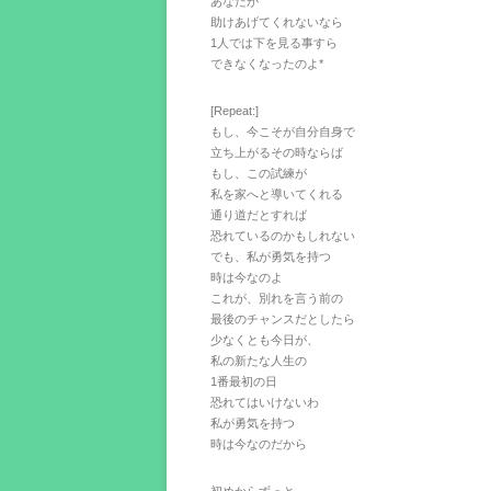
あなたが
助けあげてくれないなら
1人では下を見る事すら
できなくなったのよ*
[Repeat:]
もし、今こそが自分自身で
立ち上がるその時ならば
もし、この試練が
私を家へと導いてくれる
通り道だとすれば
恐れているのかもしれない
でも、私が勇気を持つ
時は今なのよ
これが、別れを言う前の
最後のチャンスだとしたら
少なくとも今日が、
私の新たな人生の
1番最初の日
恐れてはいけないわ
私が勇気を持つ
時は今なのだから