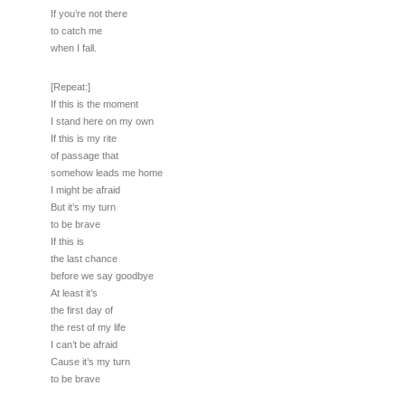
If you’re not there
to catch me
when I fall.
[Repeat:]
If this is the moment
I stand here on my own
If this is my rite
of passage that
somehow leads me home
I might be afraid
But it’s my turn
to be brave
If this is
the last chance
before we say goodbye
At least it’s
the first day of
the rest of my life
I can’t be afraid
Cause it’s my turn
to be brave