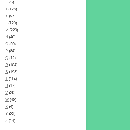
I
(25)
J
(128)
K
(97)
L
(120)
M
(220)
N
(46)
O
(50)
P
(84)
Q
(12)
R
(104)
S
(198)
T
(114)
U
(17)
V
(29)
W
(48)
X
(4)
Y
(23)
Z
(14)