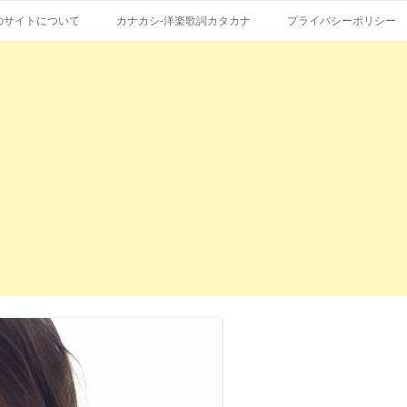
コ
エストも受付。
詞の和訳、英語の意味、読み方
ン
のサイトについて
カナカシ-洋楽歌詞カタカナ
プライバシーポリシー
テ
ン
ツ
へ
ス
キ
ッ
プ