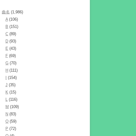
曲名
(1,986)
A
(106)
B
(151)
C
(89)
D
(93)
E
(43)
F
(69)
G
(70)
H
(111)
I
(154)
J
(35)
K
(15)
L
(116)
M
(109)
N
(83)
O
(59)
P
(72)
Q
(4)