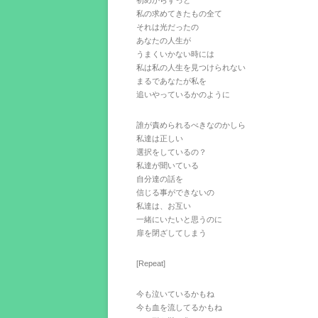
初めからずっと
私の求めてきたもの全て
それは光だったの
あなたの人生が
うまくいかない時には
私は私の人生を見つけられない
まるであなたが私を
追いやっているかのように
誰が責められるべきなのかしら
私達は正しい
選択をしているの？
私達が聞いている
自分達の話を
信じる事ができないの
私達は、お互い
一緒にいたいと思うのに
扉を閉ざしてしまう
[Repeat]
今も泣いているかもね
今も血を流してるかもね