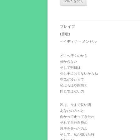
ブレイブ
(勇敢)
– イディナ・メンゼル
どこへ行くのかも
分からない
そして明日は
少し手におえないかもね
空気が冷たくて
私はもはや以前と
同じではないの
私は、今まで長い間
あなたの方へと
向かって走ってきたわ
それで自分自身の
思考を失ったのよ
そして、私が倒れた時