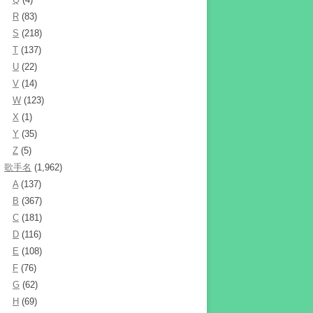
R
(83)
S
(218)
T
(137)
U
(22)
V
(14)
W
(123)
X
(1)
Y
(35)
Z
(5)
歌手名
(1,962)
A
(137)
B
(367)
C
(181)
D
(116)
E
(108)
F
(76)
G
(62)
H
(69)