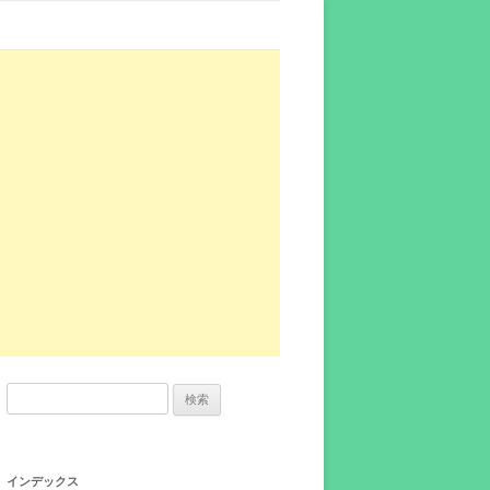
検
索:
インデックス