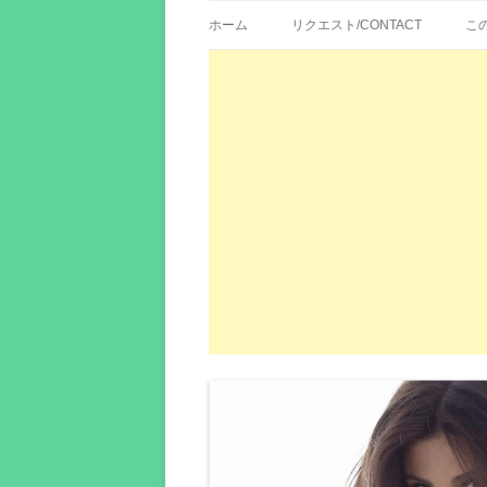
歌詞紹介、映画の主題歌とその和訳。リク
エイカシ | 洋楽歌
ホーム
リクエスト/CONTACT
こ