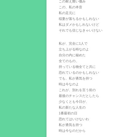
この耐え難い傷み
この、私の本音
私の足元に
稲妻が落ちるかもしれない
私はダメかもしれないけど
それでも信じなきゃいけない
私が、完全に1人で
立ち上がる時なのよ
自分の内に秘めた
全てのもの、
持っている物全てと共に
恐れているのかもしれない
でも、私が勇気を持つ
時は今なのよ
これが、別れを言う前の
最後のチャンスだとしたら
少なくとも今日が、
私の新たな人生の
1番最初の日
恐れてはいけないわ
私が勇気を持つ
時は今なのだから