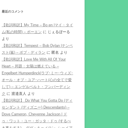
最近のコメント
【歌詞和訳】My Time – Bo en |マイ・タイ
ム(私の時間) – ボーエン
に
じぇるぼーる
より
【歌詞和訳】Tempest – Bob Dylan |テンペ
スト(嵐) – ボブ・ディラン
に
匿名
より
【歌詞和訳】Love Me With All Of Your
Heart – 邦題：太陽は燃えている –
Engelbert Humperdinck|ラブ･ミー･ウィズ･
オール・オブ・ユア･ハート(心の全てで愛
して) – エンゲルベルト・フンパーディン
ク
に
渡邉直人
より
【歌詞和訳】 Do What You Gotta Do (ディ
センダント (ディズニー) Descendants) –
Dove Cameron, Cheyenne Jackson | ド
ゥ・ワット・ユー・ガッタ・ドゥ (するべ
き事をする) – ダヴ・キャメロン, シャイア