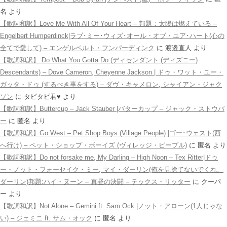
名
より
【歌詞和訳】Love Me With All Of Your Heart – 邦題：太陽は燃えている –
Engelbert Humperdinck|ラブ･ミー･ウィズ･オール・オブ・ユア･ハート(心の
全てで愛して) – エンゲルベルト・フンパーディンク
に
渡邉直人
より
【歌詞和訳】 Do What You Gotta Do (ディセンダント (ディズニー)
Descendants) – Dove Cameron, Cheyenne Jackson | ドゥ・ワット・ユー・
ガッタ・ドゥ (するべき事をする) – ダヴ・キャメロン, シャイアン・ジャク
ソン
に
タピタピ君♥️
より
【歌詞和訳】Buttercup – Jack Stauber |バターカップ – ジャック・ストウバ
ー
に
匿名
より
【歌詞和訳】Go West – Pet Shop Boys (Village People) |ゴー･ウェスト(西
へ行け) – ペット・ショップ・ボーイズ (ヴィレッジ・ピープル)
に
匿名
より
【歌詞和訳】Do not forsake me, My Darling – High Noon – Tex Ritter|ドゥ
ー・ノット・フォーセイク・ミー, マイ・ダーリン(俺を見捨てないでくれ、
ダーリン)邦題:ハイ・ヌーン – 真昼の決闘 – テックス・リッター
に
クーパ
ー
より
【歌詞和訳】Not Alone – Gemini ft. Sam Ock |ノット・アローン(1人じゃな
い) – ジェミニ ft. サム・オック
に
匿名
より