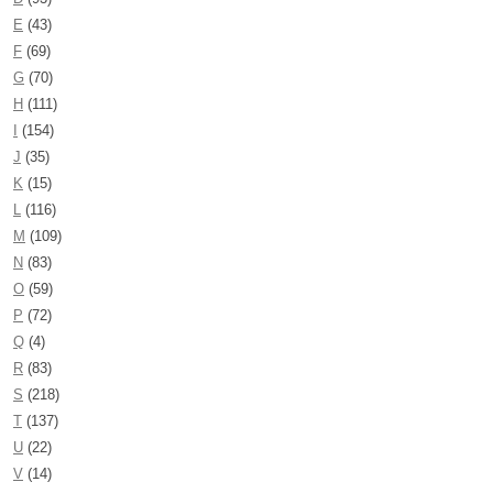
E
(43)
F
(69)
G
(70)
H
(111)
I
(154)
J
(35)
K
(15)
L
(116)
M
(109)
N
(83)
O
(59)
P
(72)
Q
(4)
R
(83)
S
(218)
T
(137)
U
(22)
V
(14)