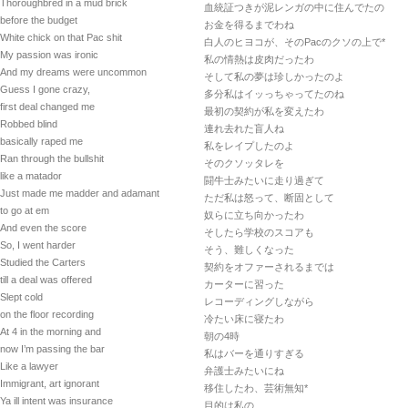
Thoroughbred in a mud brick
血統証つきが泥レンガの中に住んでたの
before the budget
お金を得るまでわね
White chick on that Pac shit
白人のヒヨコが、そのPacのクソの上で*
My passion was ironic
私の情熱は皮肉だったわ
And my dreams were uncommon
そして私の夢は珍しかったのよ
Guess I gone crazy,
多分私はイッっちゃってたのね
first deal changed me
最初の契約が私を変えたわ
Robbed blind
連れ去れた盲人ね
basically raped me
私をレイプしたのよ
Ran through the bullshit
そのクソッタレを
like a matador
闘牛士みたいに走り過ぎて
Just made me madder and adamant
ただ私は怒って、断固として
to go at em
奴らに立ち向かったわ
And even the score
そしたら学校のスコアも
So, I went harder
そう、難しくなった
Studied the Carters
契約をオファーされるまでは
till a deal was offered
カーターに習った
Slept cold
レコーディングしながら
on the floor recording
冷たい床に寝たわ
At 4 in the morning and
朝の4時
now I’m passing the bar
私はバーを通りすぎる
Like a lawyer
弁護士みたいにね
Immigrant, art ignorant
移住したわ、芸術無知*
Ya ill intent was insurance
目的は私の