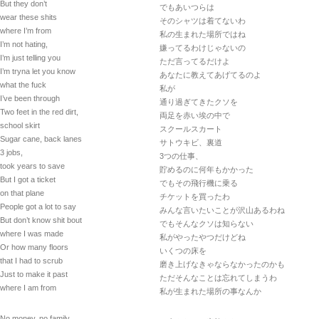
But they don’t
でもあいつらは
wear these shits
そのシャツは着てないわ
where I’m from
私の生まれた場所ではね
I’m not hating,
嫌ってるわけじゃないの
I’m just telling you
ただ言ってるだけよ
I’m tryna let you know
あなたに教えてあげてるのよ
what the fuck
私が
I’ve been through
通り過ぎてきたクソを
Two feet in the red dirt,
両足を赤い埃の中で
school skirt
スクールスカート
Sugar cane, back lanes
サトウキビ、裏道
3 jobs,
3つの仕事、
took years to save
貯めるのに何年もかかった
But I got a ticket
でもその飛行機に乗る
on that plane
チケットを買ったわ
People got a lot to say
みんな言いたいことが沢山あるわね
But don’t know shit bout
でもそんなクソは知らない
where I was made
私がやったやつだけどね
Or how many floors
いくつの床を
that I had to scrub
磨き上げなきゃならなかったのかも
Just to make it past
ただそんなことは忘れてしまうわ
where I am from
私が生まれた場所の事なんか
No money, no family.