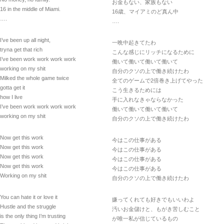
お金もない、家族もない
16 in the middle of Miami.
16歳、マイアミのど真ん中
….
….
I’ve been up all night,
一晩中起きてたわ
tryna get that rich
こんな感じにリッチになるために
I’ve been work work work work
働いて働いて働いて働いて
working on my shit
自分のクソの上で働き続けたわ
Milked the whole game twice
全てのゲームで2倍巻き上げてやった
gotta get it
こう生きるためには
how I live
手に入れなきゃならなかった
I’ve been work work work work
働いて働いて働いて働いて
working on my shit
自分のクソの上で働き続けたわ
Now get this work
今はこの仕事がある
Now get this work
今はこの仕事がある
Now get this work
今はこの仕事がある
Now get this work
今はこの仕事がある
Working on my shit
自分のクソの上で働き続けたわ
You can hate it or love it
嫌ってくれても好きでもいいわよ
Hustle and the struggle
汚いお金儲けと、もがき苦しむこと
is the only thing I’m trusting
が唯一私が信じているもの