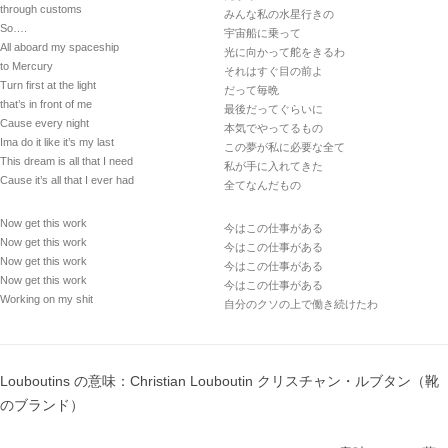
through customs
みんな私の水星行きの
So….
宇宙船に乗って
All aboard my spaceship
光に向かって舵をきるわ
to Mercury
それはすぐ目の前よ
Turn first at the light
だって毎晩
that’s in front of me
最後だってぐらいに
Cause every night
本気でやってるもの
Ima do it like it’s my last
この夢が私に必要な全て
This dream is all that I need
私が手に入れてきた
Cause it’s all that I ever had
全てなんだもの
Now get this work
今はこの仕事がある
Now get this work
今はこの仕事がある
Now get this work
今はこの仕事がある
Now get this work
今はこの仕事がある
Working on my shit
自分のクソの上で働き続けたわ
Louboutins の意味：Christian Louboutin クリスチャン・ルブタン（靴
のブランド）