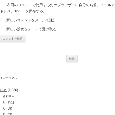
次回のコメントで使用するためブラウザーに自分の名前、メールア
ドレス、サイトを保存する。
新しいコメントをメールで通知
新しい投稿をメールで受け取る
検
索:
インデックス
曲名
(1,986)
A
(106)
B
(151)
C
(89)
D
(93)