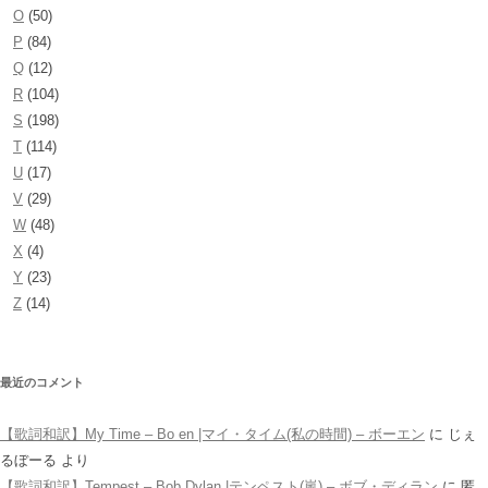
O
(50)
P
(84)
Q
(12)
R
(104)
S
(198)
T
(114)
U
(17)
V
(29)
W
(48)
X
(4)
Y
(23)
Z
(14)
最近のコメント
【歌詞和訳】My Time – Bo en |マイ・タイム(私の時間) – ボーエン
に
じぇ
るぼーる
より
【歌詞和訳】Tempest – Bob Dylan |テンペスト(嵐) – ボブ・ディラン
に
匿