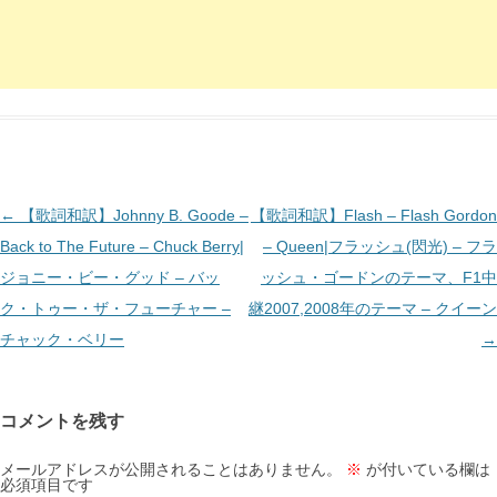
投
←
【歌詞和訳】Johnny B. Goode –
【歌詞和訳】Flash – Flash Gordon
稿
Back to The Future – Chuck Berry|
– Queen|フラッシュ(閃光) – フラ
ナ
ジョニー・ビー・グッド – バッ
ッシュ・ゴードンのテーマ、F1中
ビ
ク・トゥー・ザ・フューチャー –
継2007,2008年のテーマ – クイーン
ゲ
チャック・ベリー
→
ー
シ
コメントを残す
ョ
ン
メールアドレスが公開されることはありません。
※
が付いている欄は
必須項目です