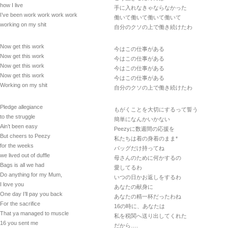
how I live
手に入れなきゃならなかった
I’ve been work work work work
働いて働いて働いて働いて
working on my shit
自分のクソの上で働き続けたわ
Now get this work
今はこの仕事がある
Now get this work
今はこの仕事がある
Now get this work
今はこの仕事がある
Now get this work
今はこの仕事がある
Working on my shit
自分のクソの上で働き続けたわ
Pledge allegiance
もがくことを大切にするって誓う
to the struggle
簡単になんかいかない
Ain’t been easy
Peezyに数週間の応援を
But cheers to Peezy
私たちは着の身着のまま*
for the weeks
バッグだけ持ってね
we lived out of duffle
母さんのために何かするの
Bags is all we had
愛してるわ
Do anything for my Mum,
いつの日かお返しをするわ
I love you
あなたの献身に
One day I’ll pay you back
あなたの精一杯だったわね
For the sacrifice
16の時に、あなたは
That ya managed to muscle
私を税関へ送り出してくれた
16 you sent me
だから….