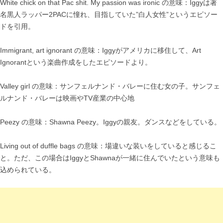
White chick on that Pac shit. My passion was ironic の意味：Iggyは著
名黒人ラッパー2PACに憧れ、目指していた”白人女性”というエピソー
ドを引用。
Immigrant, art ignorant の意味：Iggyがアメリカに移住して、Art
Ignorantという楽曲作成をしたエピソードより。
Valley girl の意味：サンフェルナンド・バレーに住む女の子。サンフェ
ルナンド・バレーは映画やTV産業の中心地
Peezy の意味：Shawna Peezy。Iggyの親友。ダンスなどをしている。
Living out of duffle bags の意味：場違いな装いをしていると感じるこ
と。ただ、この場合はIggyとShawnaが一緒に住んでいたという意味も
込められている。