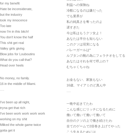
for my benefit
利益への保険ね
Hate be inconsiderate,
冷酷になるのは嫌だった
but the industry
でも業界が
took my innocence
私の純真さを奪ったのよ
Too late
遅すぎた
now I’m in this bitch!
今は私はもうクソ女よ！
You don’t know the half
あなたは半分も知らない
This shit get real
このクソは現実になる
Valley girls giving
バレーガールは*
Blow jobs for Louboutins
ルブタンの靴の為にフェラチオをしてる
What do you call that?
あなたはそれを何て呼ぶの？
Head over heels
むちゃくちゃね
No money, no family.
お金もない、家族もない
16 in the middle of Miami.
16歳、マイアミのど真ん中
….
….
I’ve been up all night,
一晩中起きてたわ
tryna get that rich
こんな感じにリッチになるために
I’ve been work work work work
働いて働いて働いて働いて
working on my shit
自分のクソの上で働き続けたわ
Milked the whole game twice
全てのゲームで2倍巻き上げてやった
gotta get it
こう生きるためには