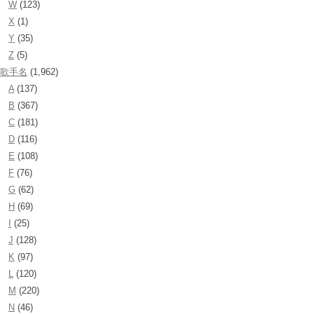
W
(123)
X
(1)
Y
(35)
Z
(5)
歌手名
(1,962)
A
(137)
B
(367)
C
(181)
D
(116)
E
(108)
F
(76)
G
(62)
H
(69)
I
(25)
J
(128)
K
(97)
L
(120)
M
(220)
N
(46)