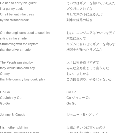
He use to carry his guitar
そいつはギターを担いでいたんだ
in a gunny sack
ズタ袋に入れてな
Or sit beneath the trees
そして木の下に座るんだ
by the railroad track.
列車の線路の脇さ
Oh, the engineers used to see him
おお、エンジニアはそいつを見て
sitting in the shade,
木陰に座って
Strumming with the rhythm
リズムに合わせてギターを鳴らす
that the drivers made.
機関士が作ったリズムさ
The People passing by,
人々は横を通りすぎて
they would stop and say
みんな立ち止まって言うんだ
Oh my
おい、まじかよ
that little country boy could play
この田舎坊や、やるじゃないか
Go Go
Go Go
Go Johnny Go
Go ジョニー Go
Go Go
Go Go
….
….
Johnny B. Goode
ジョニー・B・グッド
His mother told him
母親がそいつに言ったのさ