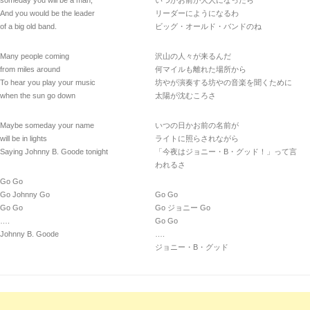
someday you will be a man,
いつかお前が大人になったら
And you would be the leader
リーダーにようになるわ
of a big old band.
ビッグ・オールド・バンドのね
Many people coming
沢山の人々が来るんだ
from miles around
何マイルも離れた場所から
To hear you play your music
坊やが演奏する坊やの音楽を聞くために
when the sun go down
太陽が沈むころさ
Maybe someday your name
いつの日かお前の名前が
will be in lights
ライトに照らされながら
Saying Johnny B. Goode tonight
「今夜はジョニー・B・グッド！」って言
われるさ
Go Go
Go Johnny Go
Go Go
Go Go
Go ジョニー Go
….
Go Go
Johnny B. Goode
….
ジョニー・B・グッド