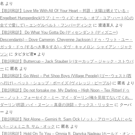
名
より
【歌詞和訳】Love Me With All Of Your Heart – 邦題：太陽は燃えている –
Engelbert Humperdinck|ラブ･ミー･ウィズ･オール・オブ・ユア･ハート(心の
全てで愛して) – エンゲルベルト・フンパーディンク
に
渡邉直人
より
【歌詞和訳】 Do What You Gotta Do (ディセンダント (ディズニー)
Descendants) – Dove Cameron, Cheyenne Jackson | ドゥ・ワット・ユー・
ガッタ・ドゥ (するべき事をする) – ダヴ・キャメロン, シャイアン・ジャク
ソン
に
タピタピ君♥️
より
【歌詞和訳】Buttercup – Jack Stauber |バターカップ – ジャック・ストウバ
ー
に
匿名
より
【歌詞和訳】Go West – Pet Shop Boys (Village People) |ゴー･ウェスト(西
へ行け) – ペット・ショップ・ボーイズ (ヴィレッジ・ピープル)
に
匿名
より
【歌詞和訳】Do not forsake me, My Darling – High Noon – Tex Ritter|ドゥ
ー・ノット・フォーセイク・ミー, マイ・ダーリン(俺を見捨てないでくれ、
ダーリン)邦題:ハイ・ヌーン – 真昼の決闘 – テックス・リッター
に
クーパ
ー
より
【歌詞和訳】Not Alone – Gemini ft. Sam Ock |ノット・アローン(1人じゃな
い) – ジェミニ ft. サム・オック
に
匿名
より
【歌詞和訳】Hold On To You – Omnia ft. Danyka Nadeau |ホールド・オン・