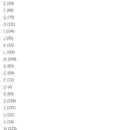
E
(43)
F
(69)
G
(70)
H
(111)
I
(154)
J
(35)
K
(15)
L
(116)
M
(109)
N
(83)
O
(59)
P
(72)
Q
(4)
R
(83)
S
(218)
T
(137)
U
(22)
V
(14)
W
(123)