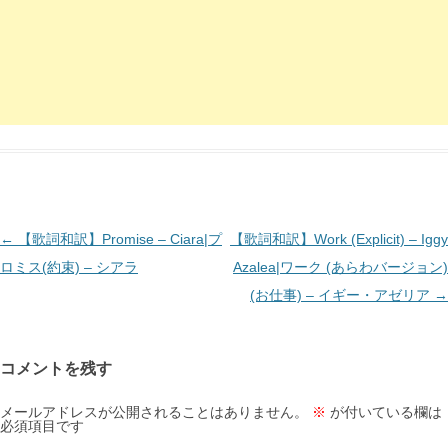
投
←
【歌詞和訳】Promise – Ciara|プ
【歌詞和訳】Work (Explicit) – Iggy
稿
ロミス(約束) – シアラ
Azalea|ワーク (あらわバージョン)
ナ
(お仕事) – イギー・アゼリア
→
ビ
ゲ
コメントを残す
ー
シ
メールアドレスが公開されることはありません。
※
が付いている欄は
必須項目です
ョ