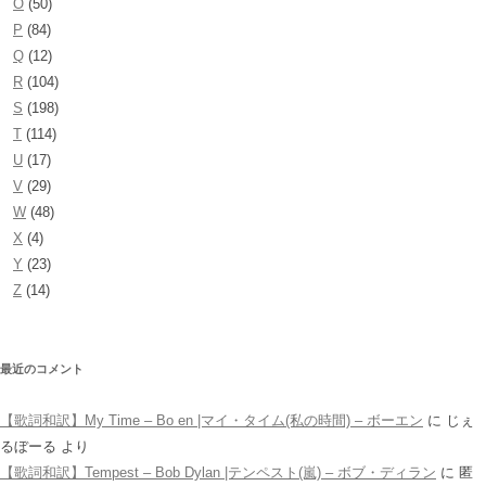
O
(50)
P
(84)
Q
(12)
R
(104)
S
(198)
T
(114)
U
(17)
V
(29)
W
(48)
X
(4)
Y
(23)
Z
(14)
最近のコメント
【歌詞和訳】My Time – Bo en |マイ・タイム(私の時間) – ボーエン
に
じぇ
るぼーる
より
【歌詞和訳】Tempest – Bob Dylan |テンペスト(嵐) – ボブ・ディラン
に
匿