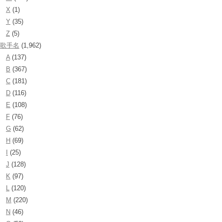
X
(1)
Y
(35)
Z
(5)
歌手名
(1,962)
A
(137)
B
(367)
C
(181)
D
(116)
E
(108)
F
(76)
G
(62)
H
(69)
I
(25)
J
(128)
K
(97)
L
(120)
M
(220)
N
(46)