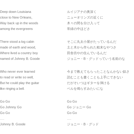
Deep down Louisiana
ルイジアナの奥深く
close to New Orleans,
ニューオリンズの近くに
Way back up in the woods
木々の間を分け入って
among the evergreens
常緑の中ほどさ
There stood a log cabin
そこに丸太小屋がたっているんだ
made of earth and wood,
土と木から作られた粗末なやつさ
Where lived a country boy
田舎坊やの住んでいるんだ
named of Johnny B. Goode
ジョニー・B・グッドっていう名前のな
Who never ever learned
今まで教えてもらったことなんかない奴さ
to read or write so well,
読むことも書くことも上手にできない
But he could play the guitar
だがそいつはギターを弾ける
like ringing a bell.
ベルを鳴らすみたいにな
Go Go
Go Go
Go Johnny Go
Go ジョニー Go
Go Go
Go Go
….
….
Johnny B. Goode
ジョニー・B・グッド