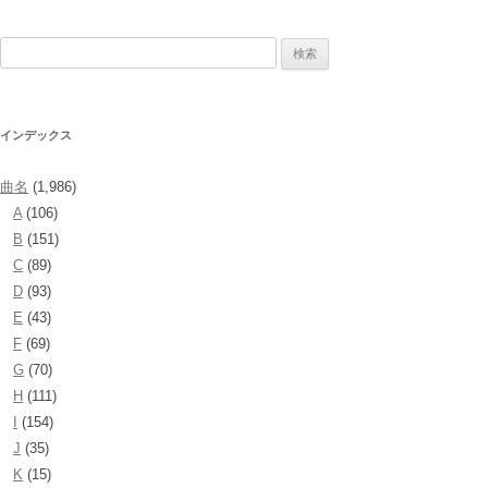
検
索:
インデックス
曲名
(1,986)
A
(106)
B
(151)
C
(89)
D
(93)
E
(43)
F
(69)
G
(70)
H
(111)
I
(154)
J
(35)
K
(15)