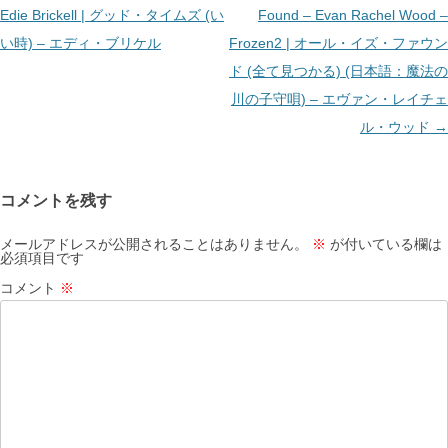
稿
Edie Brickell | グッド・タイムズ (い
Found – Evan Rachel Wood –
ナ
い時) – エディ・ブリケル
Frozen2 | オール・イズ・ファウン
ビ
ド (全て見つかる) (日本語：魔法の
ゲ
川の子守唄) – エヴァン・レイチェ
ー
ル・ウッド
→
シ
ョ
コメントを残す
ン
メールアドレスが公開されることはありません。
※
が付いている欄は
必須項目です
コメント
※