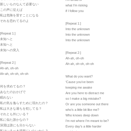
新しいものなんて必要ない
what I’m risking
この声に従えば
if I follow you
私は危険を冒すことになる
それを恐れてるのよ
[Repeat 1:]
Into the unknown
[Repeat 1:]
Into the unknown
未知へと
Into the unknown
未知へと
未知への突入
[Repeat 2:]
Ah-ah, oh-oh
[Repeat 2:]
Ah-ah, oh-oh, oh-oh
Ah-ah, oh-oh
Ah-ah, oh-oh, oh-oh
What do you want?
‘Cause you’ve been
何を求めてるの？
keeping me awake
あなたのおかげで
Are you here to distract me
眠れない
so I make a big mistake?
私の気を逸らすために現れたの？
Or are you someone out there
私は大きな過ちを犯してる？
who’s a little bit like me?
それとも外にいる？
Who knows deep down
私に似た誰かなの？
I’m not where I’m meant to be?
深淵は誰にも分からない
Every day’s a little harder
私はいるべき場所にいないから？