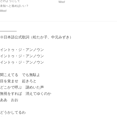
どのようにして
Woo!
未知へと進めばいい？
Woo!
————–
※日本語公式歌詞（松たか子、中元みずき）
イントゥ・ジ・アンノウン
イントゥ・ジ・アンノウン
イントゥ・ジ・アンノウン
聞こえてる でも無駄よ
目を覚ませ 起きろと
どこかで呼ぶ 謎めいた声
無視をすれば 消えてゆくのか
ああ おお
どうかしてるわ