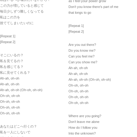
as I feel your power grow
この力が増していると感じて
Don’t you know there’s part of me
毎日少しずつ難しくなってる
that longs to go
私はこの力を
捨ててしまいたいのに
[Repeat 1]
[Repeat 2]
[Repeat 1]
[Repeat 2]
Are you out there?
Do you know me?
そこにいるの？
Can you feel me?
私を見てるの？
Can you show me?
私を感じてる？
Ah-ah, oh-oh
私に見せてくれる？
Ah-ah, oh-oh
Ah-ah, oh-oh
Ah-ah, oh-oh (Oh-oh, oh-oh)
Ah-ah, oh-oh
Oh-oh, oh-oh
Ah-ah, oh-oh (Oh-oh, oh-oh)
Oh-oh, oh-oh
Oh-oh, oh-oh
Oh-oh, oh-oh
Oh-oh, oh-oh
Oh-oh, oh-oh
Oh-oh, oh-oh
Oh-oh, oh-oh
Where are you going?
Don’t leave me alone
あなたはどこへ行くの？
How do I follow you
私を一人にしないで
Into the unknown?