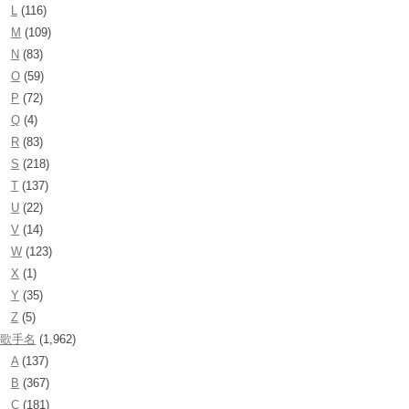
L
(116)
M
(109)
N
(83)
O
(59)
P
(72)
Q
(4)
R
(83)
S
(218)
T
(137)
U
(22)
V
(14)
W
(123)
X
(1)
Y
(35)
Z
(5)
歌手名
(1,962)
A
(137)
B
(367)
C
(181)