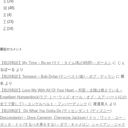
V
(29)
W
(48)
X
(4)
Y
(23)
Z
(14)
最近のコメント
【歌詞和訳】My Time – Bo en |マイ・タイム(私の時間) – ボーエン
に
じぇ
るぼーる
より
【歌詞和訳】Tempest – Bob Dylan |テンペスト(嵐) – ボブ・ディラン
に
匿
名
より
【歌詞和訳】Love Me With All Of Your Heart – 邦題：太陽は燃えている –
Engelbert Humperdinck|ラブ･ミー･ウィズ･オール・オブ・ユア･ハート(心の
全てで愛して) – エンゲルベルト・フンパーディンク
に
渡邉直人
より
【歌詞和訳】 Do What You Gotta Do (ディセンダント (ディズニー)
Descendants) – Dove Cameron, Cheyenne Jackson | ドゥ・ワット・ユー・
ガッタ・ドゥ (するべき事をする) – ダヴ・キャメロン, シャイアン・ジャク