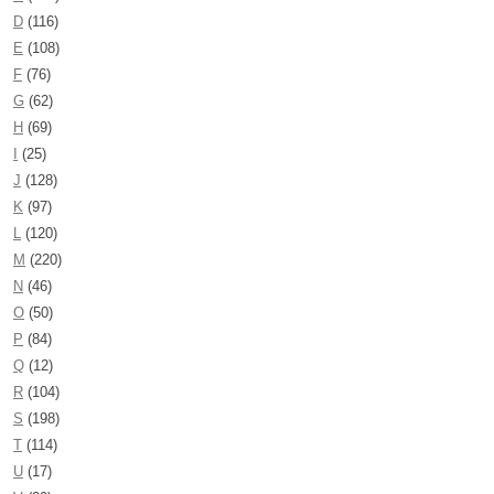
D
(116)
E
(108)
F
(76)
G
(62)
H
(69)
I
(25)
J
(128)
K
(97)
L
(120)
M
(220)
N
(46)
O
(50)
P
(84)
Q
(12)
R
(104)
S
(198)
T
(114)
U
(17)