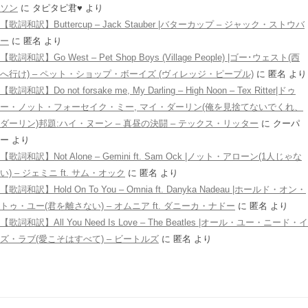
ソン
に
タピタピ君♥️
より
【歌詞和訳】Buttercup – Jack Stauber |バターカップ – ジャック・ストウバ
ー
に
匿名
より
【歌詞和訳】Go West – Pet Shop Boys (Village People) |ゴー･ウェスト(西
へ行け) – ペット・ショップ・ボーイズ (ヴィレッジ・ピープル)
に
匿名
より
【歌詞和訳】Do not forsake me, My Darling – High Noon – Tex Ritter|ドゥ
ー・ノット・フォーセイク・ミー, マイ・ダーリン(俺を見捨てないでくれ、
ダーリン)邦題:ハイ・ヌーン – 真昼の決闘 – テックス・リッター
に
クーパ
ー
より
【歌詞和訳】Not Alone – Gemini ft. Sam Ock |ノット・アローン(1人じゃな
い) – ジェミニ ft. サム・オック
に
匿名
より
【歌詞和訳】Hold On To You – Omnia ft. Danyka Nadeau |ホールド・オン・
トゥ・ユー(君を離さない) – オムニア ft. ダニーカ・ナドー
に
匿名
より
【歌詞和訳】All You Need Is Love – The Beatles |オール・ユー・ニード・イ
ズ・ラブ(愛こそはすべて) – ビートルズ
に
匿名
より