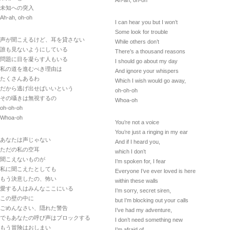
未知への突入
Ah-ah, oh-oh
I can hear you but I won’t
Some look for trouble
声が聞こえるけど、耳を貸さない
While others don’t
誰も見ないようにしている
There’s a thousand reasons
問題に目を凝らす人もいる
I should go about my day
私の道を進むべき理由は
And ignore your whispers
たくさんあるわ
Which I wish would go away,
だから逃げ出せばいいという
oh-oh-oh
その囁きは無視するの
Whoa-oh
oh-oh-oh
Whoa-oh
You’re not a voice
You’re just a ringing in my ear
あなたは声じゃない
And if I heard you,
ただの私の空耳
which I don’t
聞こえないものが
I’m spoken for, I fear
私に聞こえたとしても
Everyone I’ve ever loved is here
もう決意したの、怖い
within these walls
愛する人はみんなここにいる
I’m sorry, secret siren,
この壁の中に
but I’m blocking out your calls
ごめんなさい、隠れた警告
I’ve had my adventure,
でもあなたの呼び声はブロックする
I don’t need something new
もう冒険はおしまい
I’m afraid of