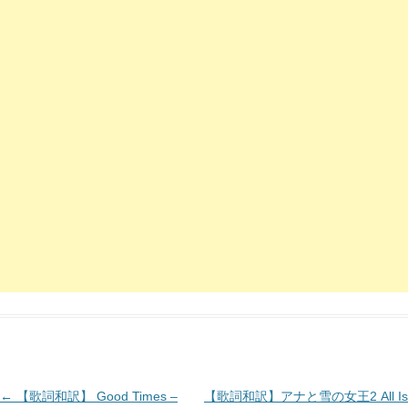
投
←
【歌詞和訳】 Good Times –
【歌詞和訳】アナと雪の女王2 All Is