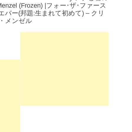
ina Menzel (Frozen) |フォー･ザ･ファース
バー(邦題:生まれて初めて) – クリ
・メンゼル