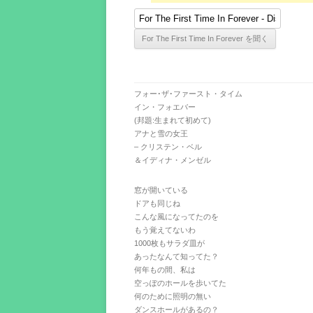
フォー･ザ･ファースト・タイム
イン・フォエバー
(邦題:生まれて初めて)
アナと雪の女王
– クリステン・ベル
＆イディナ・メンゼル
窓が開いている
ドアも同じね
こんな風になってたのを
もう覚えてないわ
1000枚もサラダ皿が
あったなんて知ってた？
何年もの間、私は
空っぽのホールを歩いてた
何のために照明の無い
ダンスホールがあるの？