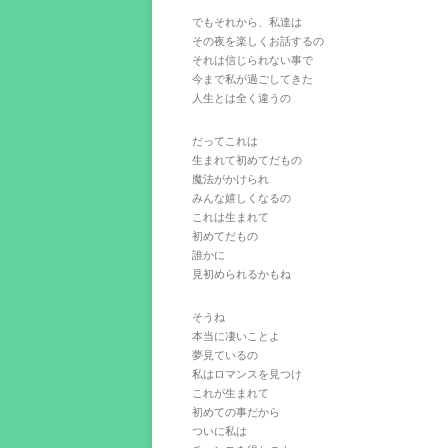
でもそれから、私達は
その夜を楽しくお話するの
それは信じられない事で
今まで私が過ごしてきた
人生とは全く違うの
だってこれは
生まれて初めてだもの
魔法がかけられ
みんな嬉しくなるの
これは生まれて
初めてだもの
誰かに
見初められるかもね
そうね
本当に凄いことよ
夢見ているの
私はロマンスを見つけ
これが生まれて
初めての事だから
ついに私は