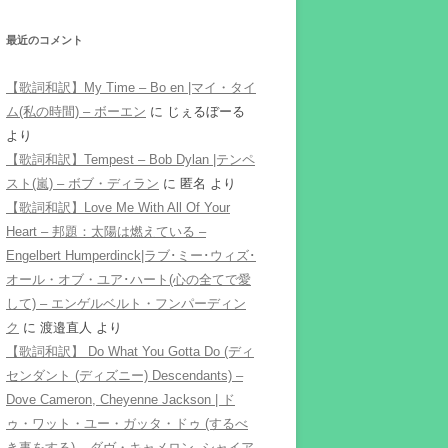
最近のコメント
【歌詞和訳】My Time – Bo en |マイ・タイ
ム(私の時間) – ボーエン
に
じぇるぼーる
より
【歌詞和訳】Tempest – Bob Dylan |テンペ
スト(嵐) – ボブ・ディラン
に
匿名
より
【歌詞和訳】Love Me With All Of Your
Heart – 邦題：太陽は燃えている –
Engelbert Humperdinck|ラブ･ミー･ウィズ･
オール・オブ・ユア･ハート(心の全てで愛
して) – エンゲルベルト・フンパーディン
ク
に
渡邉直人
より
【歌詞和訳】 Do What You Gotta Do (ディ
センダント (ディズニー) Descendants) –
Dove Cameron, Cheyenne Jackson | ド
ゥ・ワット・ユー・ガッタ・ドゥ (するべ
き事をする) – ダヴ・キャメロン, シャイア