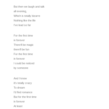
But then we laugh and talk
all evening,
Which is totally bizarre
Nothing like the life
I’ve lead so far
For the first time
in forever
There’ll be magic
there’ll be fun
For the first time
in forever
I could be noticed
by someone
And I know
it’s totally crazy
To dream
I’d find romance
But for the first time
in forever
At least