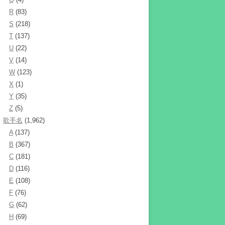
R
(83)
S
(218)
T
(137)
U
(22)
V
(14)
W
(123)
X
(1)
Y
(35)
Z
(5)
歌手名
(1,962)
A
(137)
B
(367)
C
(181)
D
(116)
E
(108)
F
(76)
G
(62)
H
(69)