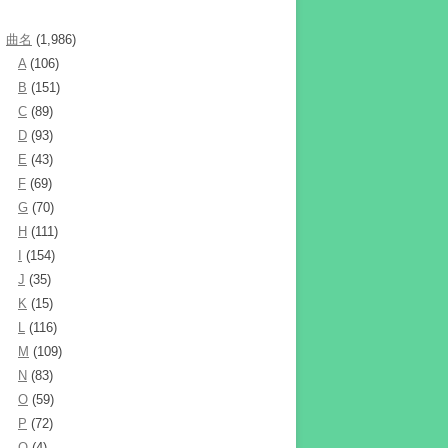
曲名
(1,986)
A
(106)
B
(151)
C
(89)
D
(93)
E
(43)
F
(69)
G
(70)
H
(111)
I
(154)
J
(35)
K
(15)
L
(116)
M
(109)
N
(83)
O
(59)
P
(72)
Q
(4)