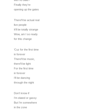
with no balls?
Finally they’re
opening up the gates
There’ll be actual real
live people
It’ll be totally strange
Wow, am I so ready
for this change
‘Cuz for the first time
in forever
There’ll be music,
there’ll be light
For the first time
in forever
I’ll be dancing
through the night
Don’t know if
I’m elated or gassy
But I’m somewhere
in the zone