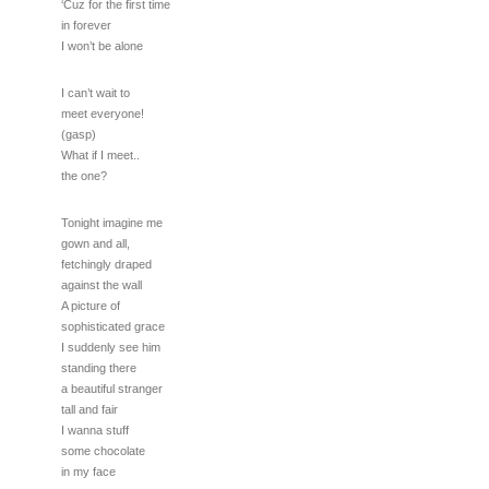
‘Cuz for the first time
in forever
I won’t be alone
I can’t wait to
meet everyone!
(gasp)
What if I meet..
the one?
Tonight imagine me
gown and all,
fetchingly draped
against the wall
A picture of
sophisticated grace
I suddenly see him
standing there
a beautiful stranger
tall and fair
I wanna stuff
some chocolate
in my face