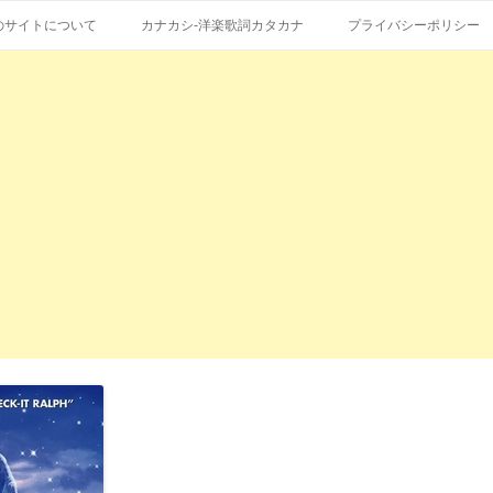
コ
エストも受付。
詞の和訳、英語の意味、読み方
ン
のサイトについて
カナカシ-洋楽歌詞カタカナ
プライバシーポリシー
テ
ン
ツ
へ
ス
キ
ッ
プ