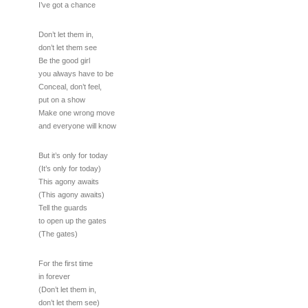
I’ve got a chance
Don’t let them in,
don’t let them see
Be the good girl
you always have to be
Conceal, don’t feel,
put on a show
Make one wrong move
and everyone will know
But it’s only for today
(It’s only for today)
This agony awaits
(This agony awaits)
Tell the guards
to open up the gates
(The gates)
For the first time
in forever
(Don’t let them in,
don’t let them see)