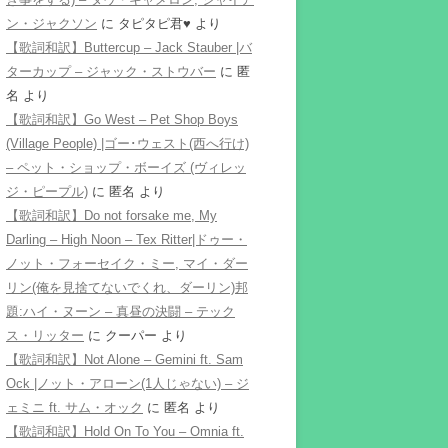
ン・ジャクソン
に
タピタピ君♥️
より
【歌詞和訳】Buttercup – Jack Stauber |バ
ターカップ – ジャック・ストウバー
に
匿
名
より
【歌詞和訳】Go West – Pet Shop Boys
(Village People) |ゴー･ウェスト(西へ行け)
– ペット・ショップ・ボーイズ (ヴィレッ
ジ・ピープル)
に
匿名
より
【歌詞和訳】Do not forsake me, My
Darling – High Noon – Tex Ritter|ドゥー・
ノット・フォーセイク・ミー, マイ・ダー
リン(俺を見捨てないでくれ、ダーリン)邦
題:ハイ・ヌーン – 真昼の決闘 – テック
ス・リッター
に
クーパー
より
【歌詞和訳】Not Alone – Gemini ft. Sam
Ock |ノット・アローン(1人じゃない) – ジ
ェミニ ft. サム・オック
に
匿名
より
【歌詞和訳】Hold On To You – Omnia ft.