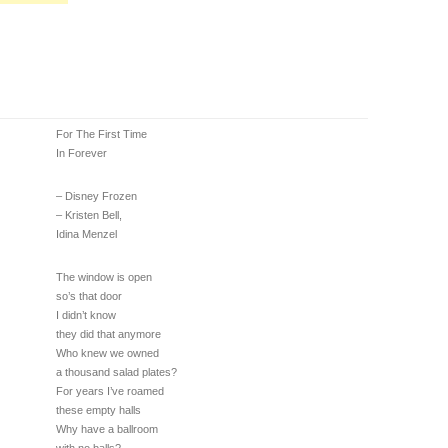
For The First Time
In Forever
– Disney Frozen
– Kristen Bell,
Idina Menzel
The window is open
so’s that door
I didn’t know
they did that anymore
Who knew we owned
a thousand salad plates?
For years I’ve roamed
these empty halls
Why have a ballroom