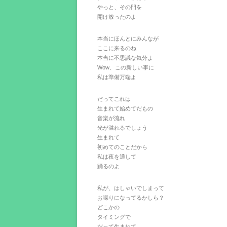
やっと、その門を
開け放ったのよ
本当にほんとにみんなが
ここに来るのね
本当に不思議な気分よ
Wow、この新しい事に
私は準備万端よ
だってこれは
生まれて始めてだもの
音楽が流れ
光が溢れるでしょう
生まれて
初めてのことだから
私は夜を通して
踊るのよ
私が、はしゃいでしまって
お喋りになってるかしら？
どこかの
タイミングで
だって生まれて