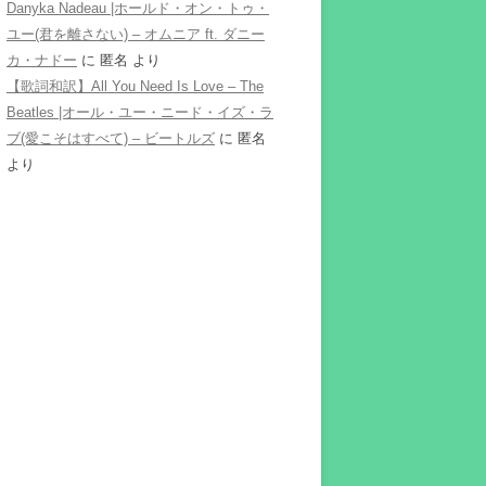
Danyka Nadeau |ホールド・オン・トゥ・
ユー(君を離さない) – オムニア ft. ダニー
カ・ナドー
に
匿名
より
【歌詞和訳】All You Need Is Love – The
Beatles |オール・ユー・ニード・イズ・ラ
ブ(愛こそはすべて) – ビートルズ
に
匿名
より