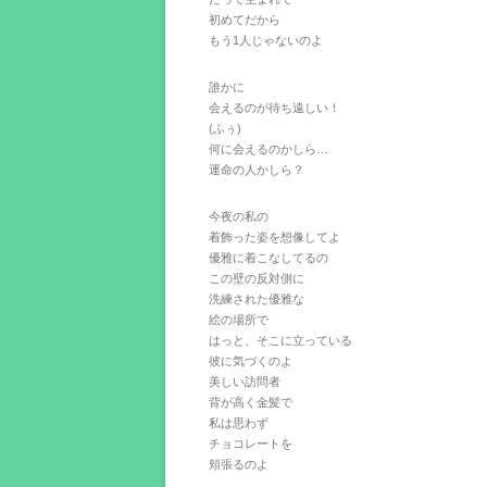
初めてだから
もう1人じゃないのよ
誰かに
会えるのが待ち遠しい！
(ふぅ)
何に会えるのかしら…
運命の人かしら？
今夜の私の
着飾った姿を想像してよ
優雅に着こなしてるの
この壁の反対側に
洗練された優雅な
絵の場所で
はっと、そこに立っている
彼に気づくのよ
美しい訪問者
背が高く金髪で
私は思わず
チョコレートを
頬張るのよ