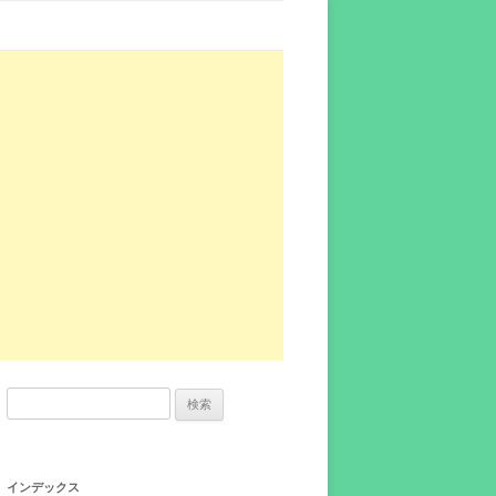
検
索:
インデックス