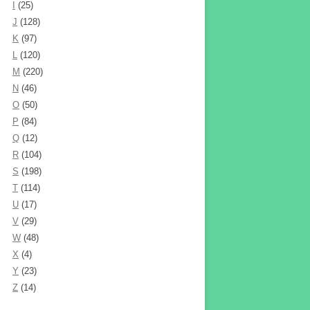
I
(25)
J
(128)
K
(97)
L
(120)
M
(220)
N
(46)
O
(50)
P
(84)
Q
(12)
R
(104)
S
(198)
T
(114)
U
(17)
V
(29)
W
(48)
X
(4)
Y
(23)
Z
(14)