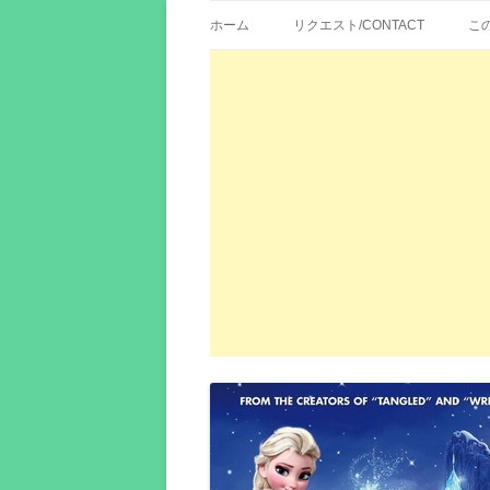
歌詞紹介、映画の主題歌とその和訳。リク
エイカシ | 洋楽歌
ホーム
リクエスト/CONTACT
こ