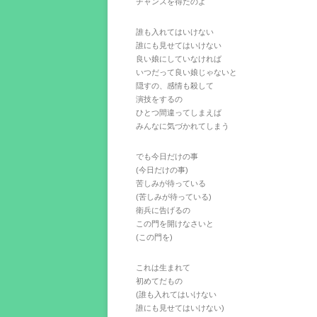
チャンスを得たのよ
誰も入れてはいけない
誰にも見せてはいけない
良い娘にしていなければ
いつだって良い娘じゃないと
隠すの、感情も殺して
演技をするの
ひとつ間違ってしまえば
みんなに気づかれてしまう
でも今日だけの事
(今日だけの事)
苦しみが待っている
(苦しみが待っている)
衛兵に告げるの
この門を開けなさいと
(この門を)
これは生まれて
初めてだもの
(誰も入れてはいけない
誰にも見せてはいけない)