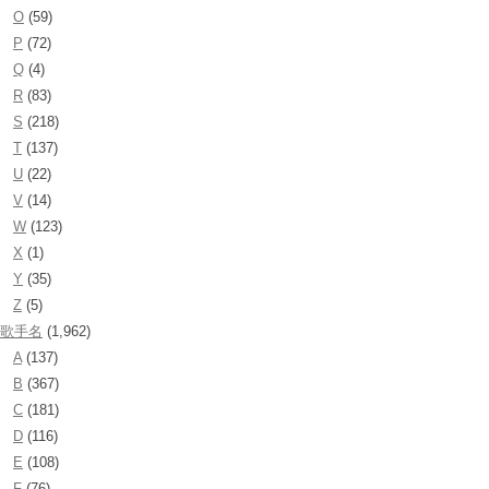
O
(59)
P
(72)
Q
(4)
R
(83)
S
(218)
T
(137)
U
(22)
V
(14)
W
(123)
X
(1)
Y
(35)
Z
(5)
歌手名
(1,962)
A
(137)
B
(367)
C
(181)
D
(116)
E
(108)
F
(76)