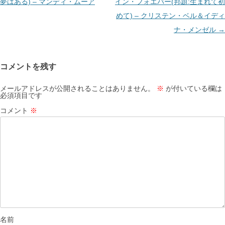
ゲ
夢はある) – マンディ・ムーア
イン・フォエバー(邦題:生まれて初
ー
めて) – クリステン・ベル＆イディ
シ
ナ・メンゼル
→
ョ
ン
コメントを残す
メールアドレスが公開されることはありません。
※
が付いている欄は
必須項目です
コメント
※
名前