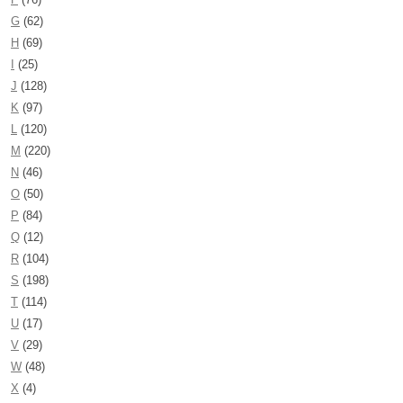
G
(62)
H
(69)
I
(25)
J
(128)
K
(97)
L
(120)
M
(220)
N
(46)
O
(50)
P
(84)
Q
(12)
R
(104)
S
(198)
T
(114)
U
(17)
V
(29)
W
(48)
X
(4)