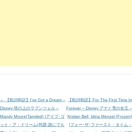
投
←
【歌詞和訳】I’ve Got a Dream –
【歌詞和訳】For The First Time In
稿
Disney:塔の上のラプンツェル –
Forever – Disney:アナと雪の女王 –
ナ
Mandy Moore(Tangled) |アイブ･ゴ
Kristen Bell, Idina Menzel (Frozen)
ビ
ット・ア・ドリーム(邦題:誰にでも
|フォー･ザ･ファースト・タイム・