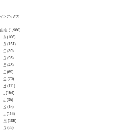
索:
インデックス
曲名
(1,986)
A
(106)
B
(151)
C
(89)
D
(93)
E
(43)
F
(69)
G
(70)
H
(111)
I
(154)
J
(35)
K
(15)
L
(116)
M
(109)
N
(83)