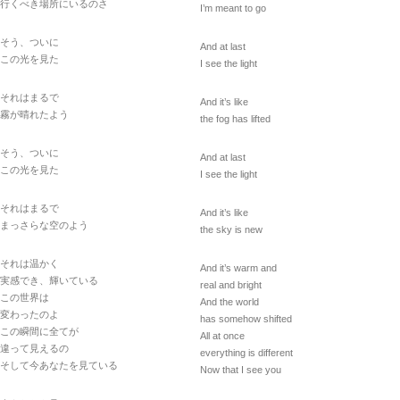
行くべき場所にいるのさ
I’m meant to go
そう、ついに
And at last
この光を見た
I see the light
それはまるで
And it’s like
霧が晴れたよう
the fog has lifted
そう、ついに
And at last
この光を見た
I see the light
それはまるで
And it’s like
まっさらな空のよう
the sky is new
それは温かく
And it’s warm and
実感でき、輝いている
real and bright
この世界は
And the world
変わったのよ
has somehow shifted
この瞬間に全てが
All at once
違って見えるの
everything is different
そして今あなたを見ている
Now that I see you