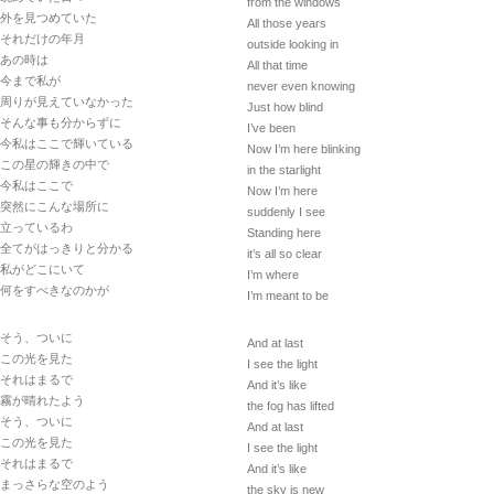
from the windows
外を見つめていた
All those years
それだけの年月
outside looking in
あの時は
All that time
今まで私が
never even knowing
周りが見えていなかった
Just how blind
そんな事も分からずに
I’ve been
今私はここで輝いている
Now I’m here blinking
この星の輝きの中で
in the starlight
今私はここで
Now I’m here
突然にこんな場所に
suddenly I see
立っているわ
Standing here
全てがはっきりと分かる
it’s all so clear
私がどこにいて
I’m where
何をすべきなのかが
I’m meant to be
そう、ついに
And at last
この光を見た
I see the light
それはまるで
And it’s like
霧が晴れたよう
the fog has lifted
そう、ついに
And at last
この光を見た
I see the light
それはまるで
And it’s like
まっさらな空のよう
the sky is new