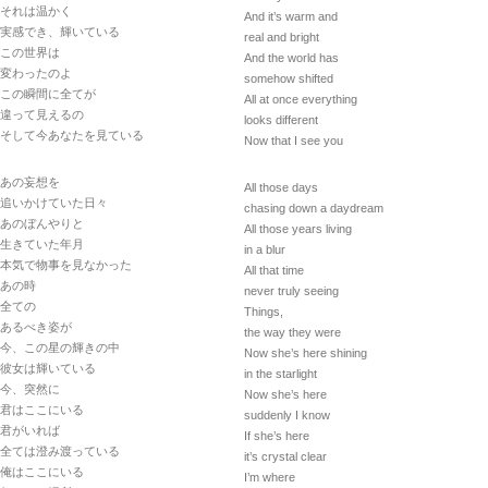
それは温かく
And it’s warm and
実感でき、輝いている
real and bright
この世界は
And the world has
変わったのよ
somehow shifted
この瞬間に全てが
All at once everything
違って見えるの
looks different
そして今あなたを見ている
Now that I see you
あの妄想を
All those days
追いかけていた日々
chasing down a daydream
あのぼんやりと
All those years living
生きていた年月
in a blur
本気で物事を見なかった
All that time
あの時
never truly seeing
全ての
Things,
あるべき姿が
the way they were
今、この星の輝きの中
Now she’s here shining
彼女は輝いている
in the starlight
今、突然に
Now she’s here
君はここにいる
suddenly I know
君がいれば
If she’s here
全ては澄み渡っている
it’s crystal clear
俺はここにいる
I’m where