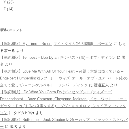
Y
(23)
Z
(14)
最近のコメント
【歌詞和訳】My Time – Bo en |マイ・タイム(私の時間) – ボーエン
に
じぇ
るぼーる
より
【歌詞和訳】Tempest – Bob Dylan |テンペスト(嵐) – ボブ・ディラン
に
匿
名
より
【歌詞和訳】Love Me With All Of Your Heart – 邦題：太陽は燃えている –
Engelbert Humperdinck|ラブ･ミー･ウィズ･オール・オブ・ユア･ハート(心の
全てで愛して) – エンゲルベルト・フンパーディンク
に
渡邉直人
より
【歌詞和訳】 Do What You Gotta Do (ディセンダント (ディズニー)
Descendants) – Dove Cameron, Cheyenne Jackson | ドゥ・ワット・ユー・
ガッタ・ドゥ (するべき事をする) – ダヴ・キャメロン, シャイアン・ジャク
ソン
に
タピタピ君♥️
より
【歌詞和訳】Buttercup – Jack Stauber |バターカップ – ジャック・ストウバ
ー
に
匿名
より