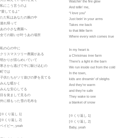
Watchin’ the fire glow
私にこう言うのよ
And tellin’ me,
“愛してるよ”
“I love you”
ただ私はあなたの腕の中
Just bein’ in your arms
連れ帰って
Takes me back
あの小さな農園へ
to that little farm
全ての願いが叶うあの場所
Where every wish comes true
私の心の中に
In my heart is
クリスマスツリー農園がある
a Christmas tree farm
明かりが揺らめいていて
There’s a light in the barn
寒さから逃げて中に駆け込むの
We run inside out from the cold
町では
In the town,
子供たちがソリ遊びの夢を見てる
kids are dreamin’ of sleighs
みんな暖かく
And they’re warm
みんな安心してる
and they’re safe
目を覚まして見るの
They wake to see
外に積もった雪の毛布を
a blanket of snow
[※くり返し 1]
[※くり返し 1]
[※くり返し 2]
[※くり返し 2]
ベイビー, yeah
Baby, yeah