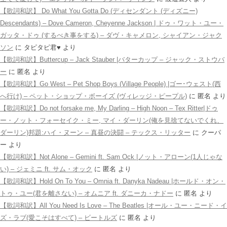
【歌詞和訳】 Do What You Gotta Do (ディセンダント (ディズニー)
Descendants) – Dove Cameron, Cheyenne Jackson | ドゥ・ワット・ユー・
ガッタ・ドゥ (するべき事をする) – ダヴ・キャメロン, シャイアン・ジャク
ソン
に
タピタピ君♥️
より
【歌詞和訳】Buttercup – Jack Stauber |バターカップ – ジャック・ストウバ
ー
に
匿名
より
【歌詞和訳】Go West – Pet Shop Boys (Village People) |ゴー･ウェスト(西
へ行け) – ペット・ショップ・ボーイズ (ヴィレッジ・ピープル)
に
匿名
より
【歌詞和訳】Do not forsake me, My Darling – High Noon – Tex Ritter|ドゥ
ー・ノット・フォーセイク・ミー, マイ・ダーリン(俺を見捨てないでくれ、
ダーリン)邦題:ハイ・ヌーン – 真昼の決闘 – テックス・リッター
に
クーパ
ー
より
【歌詞和訳】Not Alone – Gemini ft. Sam Ock |ノット・アローン(1人じゃな
い) – ジェミニ ft. サム・オック
に
匿名
より
【歌詞和訳】Hold On To You – Omnia ft. Danyka Nadeau |ホールド・オン・
トゥ・ユー(君を離さない) – オムニア ft. ダニーカ・ナドー
に
匿名
より
【歌詞和訳】All You Need Is Love – The Beatles |オール・ユー・ニード・イ
ズ・ラブ(愛こそはすべて) – ビートルズ
に
匿名
より