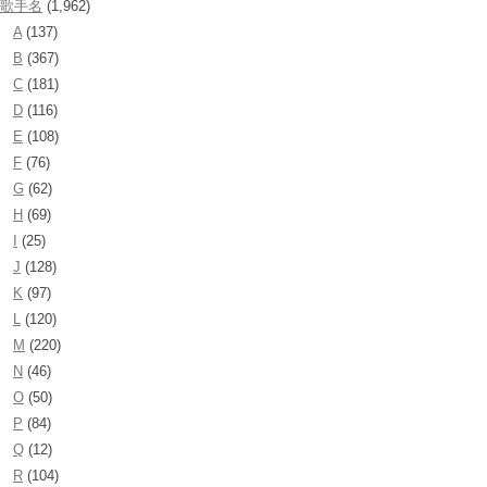
歌手名
(1,962)
A
(137)
B
(367)
C
(181)
D
(116)
E
(108)
F
(76)
G
(62)
H
(69)
I
(25)
J
(128)
K
(97)
L
(120)
M
(220)
N
(46)
O
(50)
P
(84)
Q
(12)
R
(104)