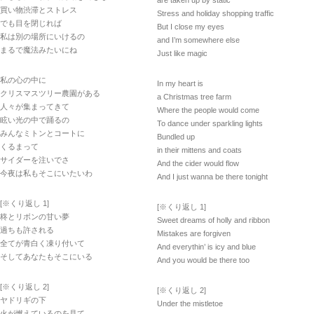
are taken up by static
買い物渋滞とストレス
Stress and holiday shopping traffic
でも目を閉じれば
But I close my eyes
私は別の場所にいけるの
and I’m somewhere else
まるで魔法みたいにね
Just like magic
私の心の中に
In my heart is
クリスマスツリー農園がある
a Christmas tree farm
人々が集まってきて
Where the people would come
眩い光の中で踊るの
To dance under sparkling lights
みんなミトンとコートに
Bundled up
くるまって
in their mittens and coats
サイダーを注いでさ
And the cider would flow
今夜は私もそこにいたいわ
And I just wanna be there tonight
[※くり返し 1]
[※くり返し 1]
柊とリボンの甘い夢
Sweet dreams of holly and ribbon
過ちも許される
Mistakes are forgiven
全てが青白く凍り付いて
And everythin’ is icy and blue
そしてあなたもそこにいる
And you would be there too
[※くり返し 2]
[※くり返し 2]
ヤドリギの下
Under the mistletoe
火が燃えているのを見て