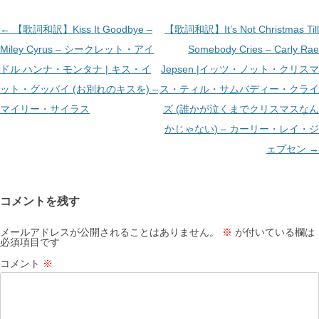
投
←
【歌詞和訳】Kiss It Goodbye –
【歌詞和訳】It’s Not Christmas Till
稿
Miley Cyrus – シークレット・アイ
Somebody Cries – Carly Rae
ナ
ドル ハンナ・モンタナ | キス・イ
Jepsen |イッツ・ノット・クリスマ
ビ
ット・グッバイ (お別れのキスを) –
ス・ティル・サムバディー・クライ
ゲ
マイリー・サイラス
ズ (誰かが泣くまでクリスマスなん
ー
かじゃない) – カーリー・レイ・ジ
シ
ェプセン
→
ョ
ン
コメントを残す
メールアドレスが公開されることはありません。
※
が付いている欄は
必須項目です
コメント
※