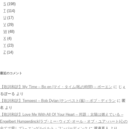
S
(198)
T
(114)
U
(17)
V
(29)
W
(48)
X
(4)
Y
(23)
Z
(14)
最近のコメント
【歌詞和訳】My Time – Bo en |マイ・タイム(私の時間) – ボーエン
に
じぇ
るぼーる
より
【歌詞和訳】Tempest – Bob Dylan |テンペスト(嵐) – ボブ・ディラン
に
匿
名
より
【歌詞和訳】Love Me With All Of Your Heart – 邦題：太陽は燃えている –
Engelbert Humperdinck|ラブ･ミー･ウィズ･オール・オブ・ユア･ハート(心の
全てで愛して) – エンゲルベルト・フンパーディンク
に
渡邉直人
より