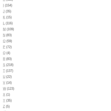
I
(154)
J
(35)
K
(15)
L
(116)
M
(109)
N
(83)
O
(59)
P
(72)
Q
(4)
R
(83)
S
(218)
T
(137)
U
(22)
V
(14)
W
(123)
X
(1)
Y
(35)
Z
(5)