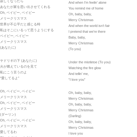
寂しくなったら
And when I’m feelin’ alone
あなたが家を思い出させてくれる
You remind me of home
Oh, ベイビー, ベイビー
Oh, baby, baby,
メリークリスマス
Merry Christmas
世界が不公平だと感じる時
And when the world isn’t fair
私はそこにいるって思うようにする
I pretend that we’re there
ベイビー, ベイビー
Baby, baby,
メリークリスマス
Merry Christmas
(あなたに)
(To you)
ヤドリギの下 (あなたに)
Under the mistletoe (To you)
火が燃えているのを見て
Watching the fire glow
私にこう言うのよ
And tellin’ me,
“愛してるよ”
“I love you”
Oh, ベイビー, ベイビー
Oh, baby, baby,
メリークリスマス
Merry Christmas
Oh, ベイビー, ベイビー
Oh, baby, baby,
メリークリスマス
Merry Christmas
(ダーリン)
(Darling)
Oh, ベイビー, ベイビー
Oh, baby, baby,
メリークリスマス
Merry Christmas
愛してるわ
I love you