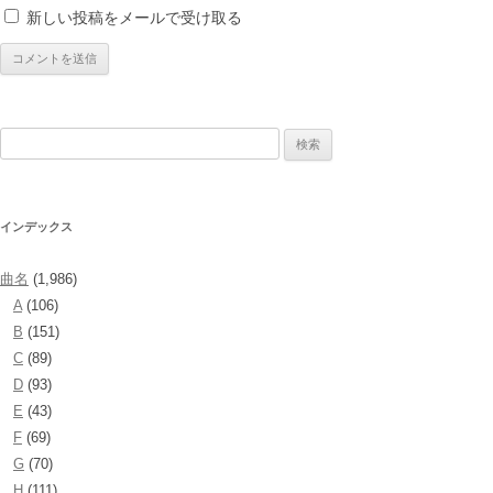
新しい投稿をメールで受け取る
検
索:
インデックス
曲名
(1,986)
A
(106)
B
(151)
C
(89)
D
(93)
E
(43)
F
(69)
G
(70)
H
(111)