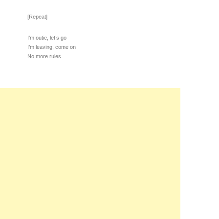
[Repeat]
I’m outie, let’s go
I’m leaving, come on
No more rules