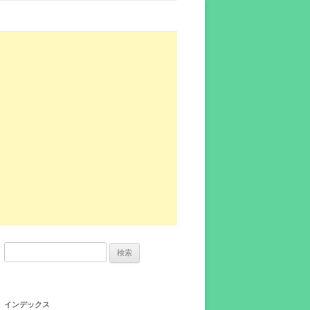
検
索:
インデックス