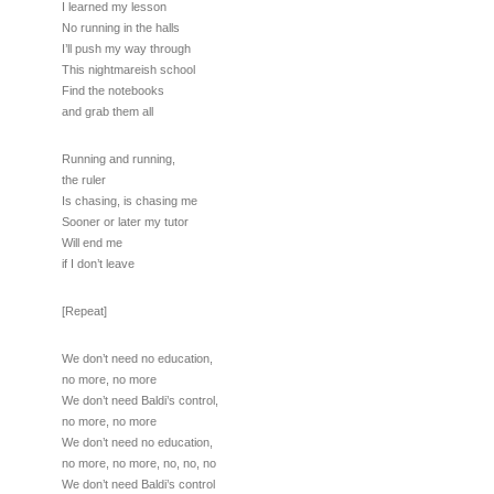
I learned my lesson
No running in the halls
I’ll push my way through
This nightmareish school
Find the notebooks
and grab them all
Running and running,
the ruler
Is chasing, is chasing me
Sooner or later my tutor
Will end me
if I don’t leave
[Repeat]
We don’t need no education,
no more, no more
We don’t need Baldi’s control,
no more, no more
We don’t need no education,
no more, no more, no, no, no
We don’t need Baldi’s control