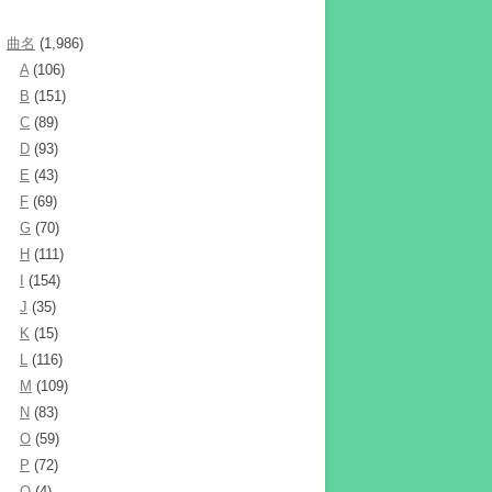
曲名
(1,986)
A
(106)
B
(151)
C
(89)
D
(93)
E
(43)
F
(69)
G
(70)
H
(111)
I
(154)
J
(35)
K
(15)
L
(116)
M
(109)
N
(83)
O
(59)
P
(72)
Q
(4)