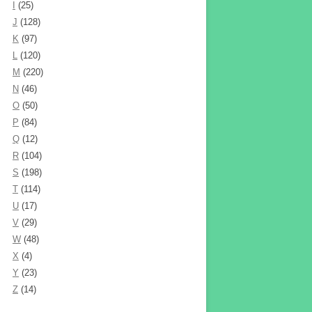
I
(25)
J
(128)
K
(97)
L
(120)
M
(220)
N
(46)
O
(50)
P
(84)
Q
(12)
R
(104)
S
(198)
T
(114)
U
(17)
V
(29)
W
(48)
X
(4)
Y
(23)
Z
(14)