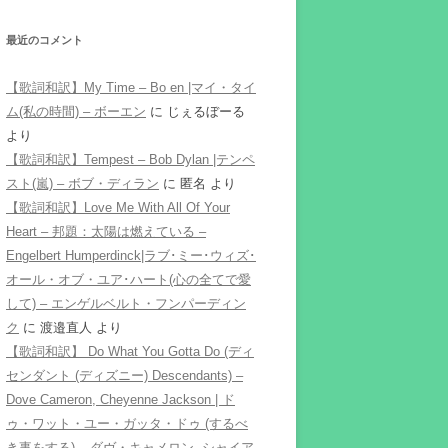
最近のコメント
【歌詞和訳】My Time – Bo en |マイ・タイ
ム(私の時間) – ボーエン
に
じぇるぼーる
より
【歌詞和訳】Tempest – Bob Dylan |テンペ
スト(嵐) – ボブ・ディラン
に
匿名
より
【歌詞和訳】Love Me With All Of Your
Heart – 邦題：太陽は燃えている –
Engelbert Humperdinck|ラブ･ミー･ウィズ･
オール・オブ・ユア･ハート(心の全てで愛
して) – エンゲルベルト・フンパーディン
ク
に
渡邉直人
より
【歌詞和訳】 Do What You Gotta Do (ディ
センダント (ディズニー) Descendants) –
Dove Cameron, Cheyenne Jackson | ド
ゥ・ワット・ユー・ガッタ・ドゥ (するべ
き事をする) – ダヴ・キャメロン, シャイア