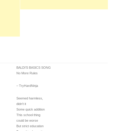
BALDI’S BASICS SONG
No More Rules
– TryHardNinja
Seemed harmless,
didn’t it
Some quick addition
This school thing
could be worse
But strict education