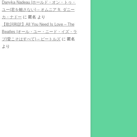
Danyka Nadeau |ホールド・オン・トゥ・
ユー(君を離さない) – オムニア ft. ダニー
カ・ナドー
に
匿名
より
【歌詞和訳】All You Need Is Love – The
Beatles |オール・ユー・ニード・イズ・ラ
ブ(愛こそはすべて) – ビートルズ
に
匿名
より