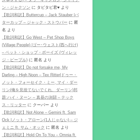
ン・ジャクソン
に
タピタピ君♥️
より
【歌詞和訳】Buttercup – Jack Stauber |バ
ターカップ – ジャック・ストウバー
に
匿
名
より
【歌詞和訳】Go West – Pet Shop Boys
(Village People) |ゴー･ウェスト(西へ行け)
– ペット・ショップ・ボーイズ (ヴィレッ
ジ・ピープル)
に
匿名
より
【歌詞和訳】Do not forsake me, My
Darling – High Noon – Tex Ritter|ドゥー・
ノット・フォーセイク・ミー, マイ・ダー
リン(俺を見捨てないでくれ、ダーリン)邦
題:ハイ・ヌーン – 真昼の決闘 – テック
ス・リッター
に
クーパー
より
【歌詞和訳】Not Alone – Gemini ft. Sam
Ock |ノット・アローン(1人じゃない) – ジ
ェミニ ft. サム・オック
に
匿名
より
【歌詞和訳】Hold On To You – Omnia ft.