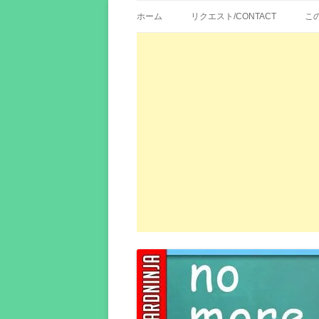
歌詞紹介、映画の主題歌とその和訳。リク
エイカシ | 洋楽歌
ホーム
リクエスト/CONTACT
こ