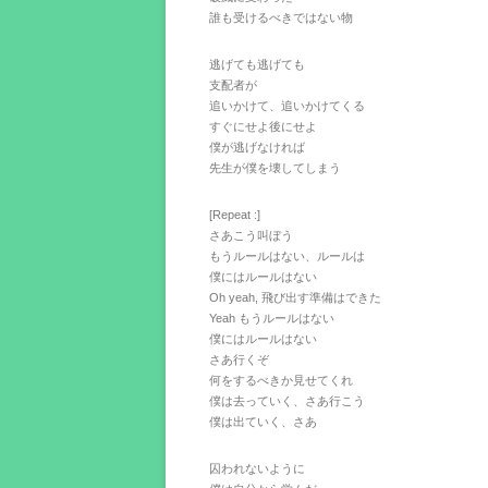
誰も受けるべきではない物
逃げても逃げても
支配者が
追いかけて、追いかけてくる
すぐにせよ後にせよ
僕が逃げなければ
先生が僕を壊してしまう
[Repeat :]
さあこう叫ぼう
もうルールはない、ルールは
僕にはルールはない
Oh yeah, 飛び出す準備はできた
Yeah もうルールはない
僕にはルールはない
さあ行くぞ
何をするべきか見せてくれ
僕は去っていく、さあ行こう
僕は出ていく、さあ
囚われないように