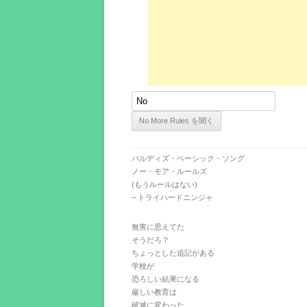
バルディズ・ベーシック・ソング
ノー・モア・ルールズ
(もうルールはない)
– トライハードニンジャ
無害に思えてた
そうだろ？
ちょっとした追記がある
学校が
恐ろしい結果になる
厳しい教育は
破滅に変わった