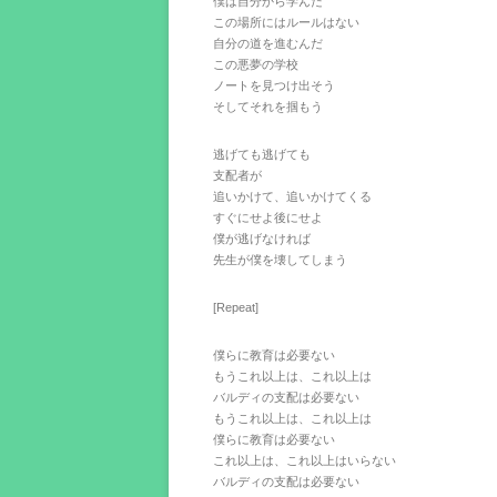
僕は自分から学んだ
この場所にはルールはない
自分の道を進むんだ
この悪夢の学校
ノートを見つけ出そう
そしてそれを掴もう
逃げても逃げても
支配者が
追いかけて、追いかけてくる
すぐにせよ後にせよ
僕が逃げなければ
先生が僕を壊してしまう
[Repeat]
僕らに教育は必要ない
もうこれ以上は、これ以上は
バルディの支配は必要ない
もうこれ以上は、これ以上は
僕らに教育は必要ない
これ以上は、これ以上はいらない
バルディの支配は必要ない