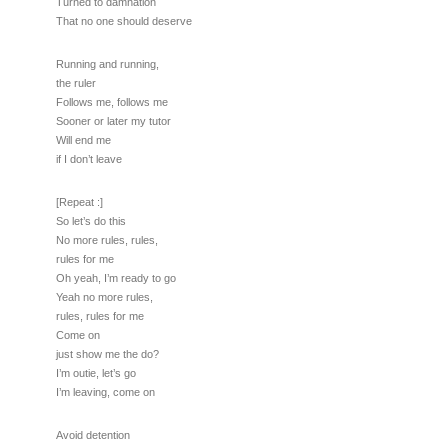
Turned to damnation
That no one should deserve
Running and running,
the ruler
Follows me, follows me
Sooner or later my tutor
Will end me
if I don’t leave
[Repeat :]
So let’s do this
No more rules, rules,
rules for me
Oh yeah, I’m ready to go
Yeah no more rules,
rules, rules for me
Come on
just show me the do?
I’m outie, let’s go
I’m leaving, come on
Avoid detention