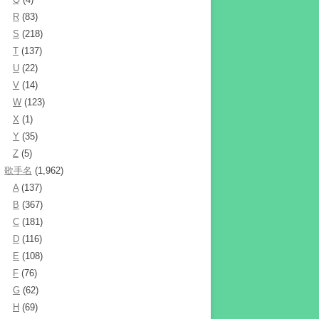
R
(83)
S
(218)
T
(137)
U
(22)
V
(14)
W
(123)
X
(1)
Y
(35)
Z
(5)
歌手名
(1,962)
A
(137)
B
(367)
C
(181)
D
(116)
E
(108)
F
(76)
G
(62)
H
(69)