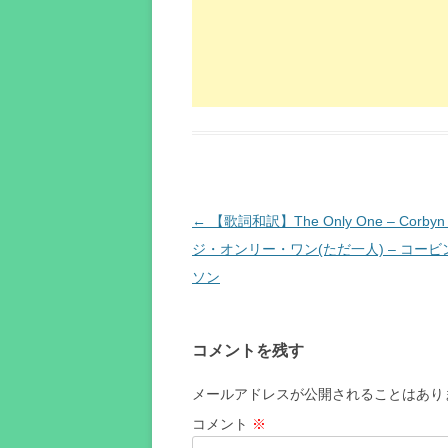
投
←
【歌詞和訳】The Only One – Corbyn B
稿
ジ・オンリー・ワン(ただ一人) – コー
ナ
ソン
ビ
ゲ
コメントを残す
ー
シ
メールアドレスが公開されることはあり
ョ
コメント
※
ン