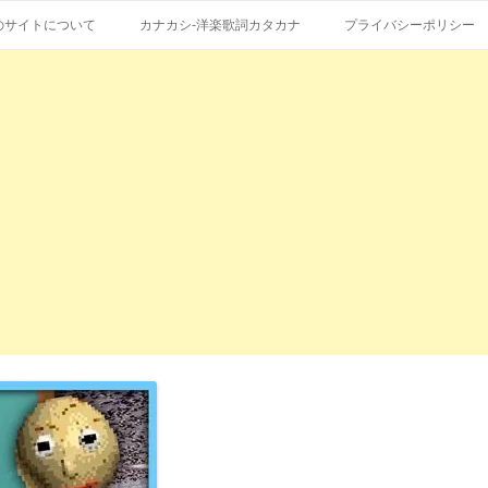
コ
エストも受付。
詞の和訳、英語の意味、読み方
ン
のサイトについて
カナカシ-洋楽歌詞カタカナ
プライバシーポリシー
テ
ン
ツ
へ
ス
キ
ッ
プ