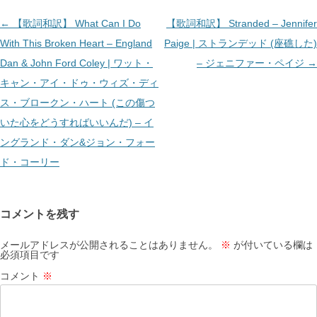
投
←
【歌詞和訳】 What Can I Do
【歌詞和訳】 Stranded – Jennifer
稿
With This Broken Heart – England
Paige | ストランデッド (座礁した)
ナ
Dan & John Ford Coley | ワット・
– ジェニファー・ペイジ
→
ビ
キャン・アイ・ドゥ・ウィズ・ディ
ゲ
ス・ブロークン・ハート (この傷つ
ー
いた心をどうすればいいんだ) – イ
シ
ングランド・ダン&ジョン・フォー
ョ
ド・コーリー
ン
コメントを残す
メールアドレスが公開されることはありません。
※
が付いている欄は
必須項目です
コメント
※