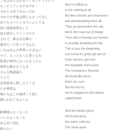
これはみんなが言ってるシナリオより
they’re telling us
もっとヒドいものなのか
or it’s nothing at all
それとも何でもないのか
But the schools are shut down
それでも学校は閉じちまってるし
and ghosttowning them all
全てをゴーストタウンにしてる
They go quarantine the city,
街に検疫処理をして
block the road out of dodge
道を閉ざしてトンズラさ
Then tell us leaving our homes
それで、家を出る事が
is actually breaking the law
違法だって言ってるんだ
This is just the beginning,
これはほんの序章にすぎない
you know it’s gotta get worse
そう、もっともっと悪くなる
If the doctors get sick
医者が病気になっちまったら
the hospitals won’t work
病院も動かなくなる
The conspiracy theories
そんな陰謀論も
all sound like facts,
マジで
that’s for sure
全部真実に聞こえてくる
But the fact is,
だが事実は
we’re trapped on this planet
俺たちはこの地球って星に
called Earth
捕らわれてるんだよ
And the bleach gone,
殺菌液もなくなった
the bread gone,
パンもなくなった
the water sold out
水も売り切れ
The meat gone,
肉もない