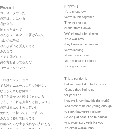
[Repeat :]
[Repeat :]
It’s a ghost town
ゴーストタウンだ
We’re in this together
俺達はここにいる
They’re closing
店は全部
all the stores down
閉まっちまって
We’re headin’ for shelter
みんなシェルターに駆け込んで
It’s a war now
もはや戦争だ
they’ll always remember
みんなずっと覚えてるさ
We’re locking
みんなで
all our doors down
ドアを閉ざして
We’re sticking together
身を寄せ合ってるんだ
It’s a ghost town
ゴーストタウンだ
This a pandemic,
これはパンデミック
but we don’t listen to the news
でも誰もニュースに耳を傾けない
‘Cause they lied to us
なぜなら奴らは俺達に
for years so
何年も嘘をつき続けてきたから
how we know that this the truth?
どうしてこれを真実だと信じられる？
And most of us are young enough
俺達はみんな十分に若いし
to think that we’re immune
免疫だって持ってるって言って
So we just pass it on to people
みんなに移して回ってる
who won’t survive it like you
お前みたいな生き残れない人にもな
It’s either worse than