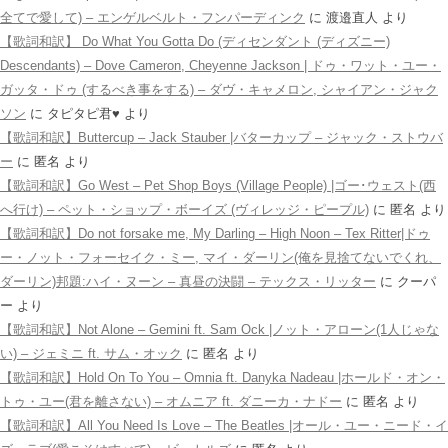
全てで愛して) – エンゲルベルト・フンパーディンク
に
渡邉直人
より
【歌詞和訳】 Do What You Gotta Do (ディセンダント (ディズニー)
Descendants) – Dove Cameron, Cheyenne Jackson | ドゥ・ワット・ユー・
ガッタ・ドゥ (するべき事をする) – ダヴ・キャメロン, シャイアン・ジャク
ソン
に
タピタピ君♥️
より
【歌詞和訳】Buttercup – Jack Stauber |バターカップ – ジャック・ストウバ
ー
に
匿名
より
【歌詞和訳】Go West – Pet Shop Boys (Village People) |ゴー･ウェスト(西
へ行け) – ペット・ショップ・ボーイズ (ヴィレッジ・ピープル)
に
匿名
より
【歌詞和訳】Do not forsake me, My Darling – High Noon – Tex Ritter|ドゥ
ー・ノット・フォーセイク・ミー, マイ・ダーリン(俺を見捨てないでくれ、
ダーリン)邦題:ハイ・ヌーン – 真昼の決闘 – テックス・リッター
に
クーパ
ー
より
【歌詞和訳】Not Alone – Gemini ft. Sam Ock |ノット・アローン(1人じゃな
い) – ジェミニ ft. サム・オック
に
匿名
より
【歌詞和訳】Hold On To You – Omnia ft. Danyka Nadeau |ホールド・オン・
トゥ・ユー(君を離さない) – オムニア ft. ダニーカ・ナドー
に
匿名
より
【歌詞和訳】All You Need Is Love – The Beatles |オール・ユー・ニード・イ