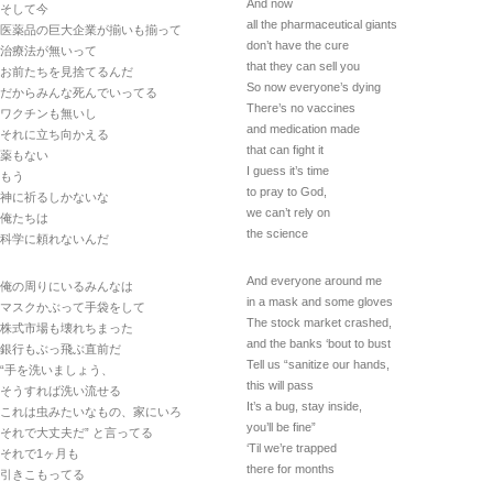
And now
そして今
all the pharmaceutical giants
医薬品の巨大企業が揃いも揃って
don’t have the cure
治療法が無いって
that they can sell you
お前たちを見捨てるんだ
So now everyone’s dying
だからみんな死んでいってる
There’s no vaccines
ワクチンも無いし
and medication made
それに立ち向かえる
that can fight it
薬もない
I guess it’s time
もう
to pray to God,
神に祈るしかないな
we can’t rely on
俺たちは
the science
科学に頼れないんだ
And everyone around me
俺の周りにいるみんなは
in a mask and some gloves
マスクかぶって手袋をして
The stock market crashed,
株式市場も壊れちまった
and the banks ‘bout to bust
銀行もぶっ飛ぶ直前だ
Tell us “sanitize our hands,
“手を洗いましょう、
this will pass
そうすれば洗い流せる
It’s a bug, stay inside,
これは虫みたいなもの、家にいろ
you’ll be fine”
それで大丈夫だ” と言ってる
‘Til we’re trapped
それで1ヶ月も
there for months
引きこもってる