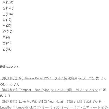
R
(104)
S
(198)
T
(114)
U
(17)
V
(29)
W
(48)
X
(4)
Y
(23)
Z
(14)
最近のコメント
【歌詞和訳】My Time – Bo en |マイ・タイム(私の時間) – ボーエン
に
じぇ
るぼーる
より
【歌詞和訳】Tempest – Bob Dylan |テンペスト(嵐) – ボブ・ディラン
に
匿
名
より
【歌詞和訳】Love Me With All Of Your Heart – 邦題：太陽は燃えている –
Engelbert Humperdinck|ラブ･ミー･ウィズ･オール・オブ・ユア･ハート(心の