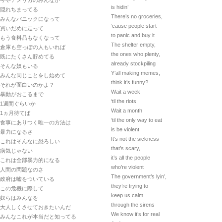
今やアメリカのみんなが
is hidin’
隠れちまってる
There’s no groceries,
みんなパニックになって
‘cause people start
買いだめに走って
to panic and buy it
もう食料品もなくなって
The shelter empty,
倉庫も空っぽの人もいれば
the ones who plenty,
既にたくさん貯めてる
already stockpiling
そんな奴もいる
Y’all making memes,
みんな同じことをし始めて
think it’s funny?
それが面白いのかよ？
Wait a week
暴動がおこるまで
‘til the riots
1週間ぐらいか
Wait a month
1ヵ月待てば
‘til the only way to eat
食事にありつく唯一の方法は
is be violent
暴力になるさ
It’s not the sickness
これはそんなに恐ろしい
that’s scary,
病気じゃない
it’s all the people
これは全部暴力的になる
who’re violent
人間の問題なのさ
The government’s lyin’,
政府は嘘をついている
they’re trying to
この危機に際して
keep us calm
奴らはみんなを
through the sirens
大人しくさせておきたいんだ
We know it’s for real
みんなこれが本当だと知ってる