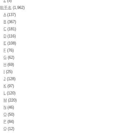
Z
(5)
歌手名
(1,962)
A
(137)
B
(367)
C
(181)
D
(116)
E
(108)
F
(76)
G
(62)
H
(69)
I
(25)
J
(128)
K
(97)
L
(120)
M
(220)
N
(46)
O
(50)
P
(84)
Q
(12)