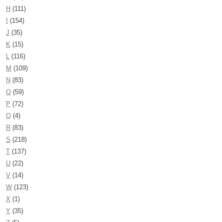
H
(111)
I
(154)
J
(35)
K
(15)
L
(116)
M
(109)
N
(83)
O
(59)
P
(72)
Q
(4)
R
(83)
S
(218)
T
(137)
U
(22)
V
(14)
W
(123)
X
(1)
Y
(35)