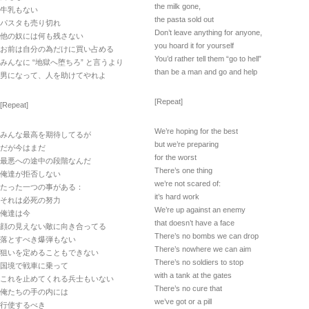
the milk gone,
牛乳もない
the pasta sold out
パスタも売り切れ
Don’t leave anything for anyone,
他の奴には何も残さない
you hoard it for yourself
お前は自分の為だけに買い占める
You’d rather tell them “go to hell”
みんなに “地獄へ堕ちろ” と言うより
than be a man and go and help
男になって、人を助けてやれよ
[Repeat]
[Repeat]
We’re hoping for the best
みんな最高を期待してるが
but we’re preparing
だが今はまだ
for the worst
最悪への途中の段階なんだ
There’s one thing
俺達が拒否しない
we’re not scared of:
たった一つの事がある：
it’s hard work
それは必死の努力
We’re up against an enemy
俺達は今
that doesn’t have a face
顔の見えない敵に向き合ってる
There’s no bombs we can drop
落とすべき爆弾もない
There’s nowhere we can aim
狙いを定めることもできない
There’s no soldiers to stop
国境で戦車に乗って
with a tank at the gates
これを止めてくれる兵士もいない
There’s no cure that
俺たちの手の内には
we’ve got or a pill
行使するべき