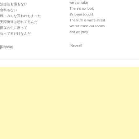
we can take
治療法も薬もない
There’s no food,
食料もない
it’s been bought
既にみんな買われちまった
The truth is we’re afraid
実際俺達は恐れてるんだ
We sit inside our rooms
部屋の中に座って
and we pray
祈ってるだけなんだ
[Repeat]
[Repeat]