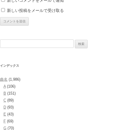
新しいコメントをメールで通知
新しい投稿をメールで受け取る
検
索:
インデックス
曲名
(1,986)
A
(106)
B
(151)
C
(89)
D
(93)
E
(43)
F
(69)
G
(70)