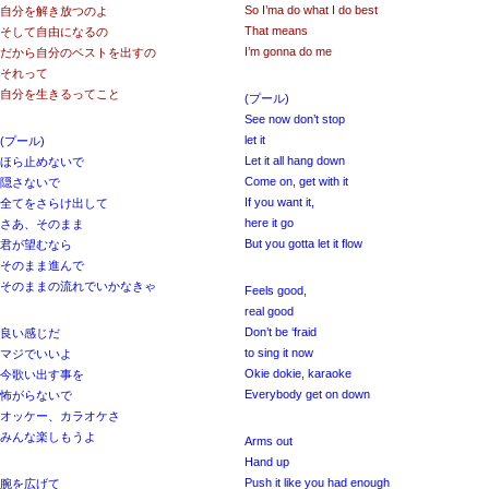
So I’ma do what I do best
自分を解き放つのよ
That means
そして自由になるの
I’m gonna do me
だから自分のベストを出すの
それって
自分を生きるってこと
(プール)
See now don’t stop
let it
(プール)
Let it all hang down
ほら止めないで
Come on, get with it
隠さないで
If you want it,
全てをさらけ出して
here it go
さあ、そのまま
But you gotta let it flow
君が望むなら
そのまま進んで
そのままの流れでいかなきゃ
Feels good,
real good
Don’t be ‘fraid
良い感じだ
to sing it now
マジでいいよ
Okie dokie, karaoke
今歌い出す事を
Everybody get on down
怖がらないで
オッケー、カラオケさ
みんな楽しもうよ
Arms out
Hand up
Push it like you had enough
腕を広げて