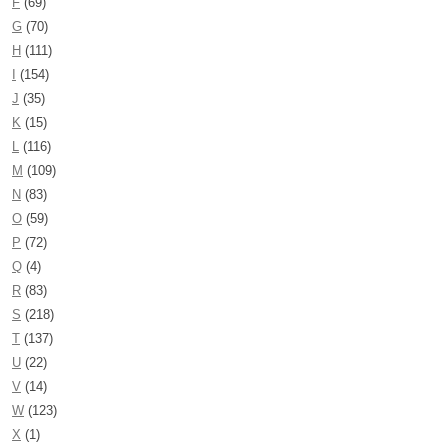
F
(69)
G
(70)
H
(111)
I
(154)
J
(35)
K
(15)
L
(116)
M
(109)
N
(83)
O
(59)
P
(72)
Q
(4)
R
(83)
S
(218)
T
(137)
U
(22)
V
(14)
W
(123)
X
(1)