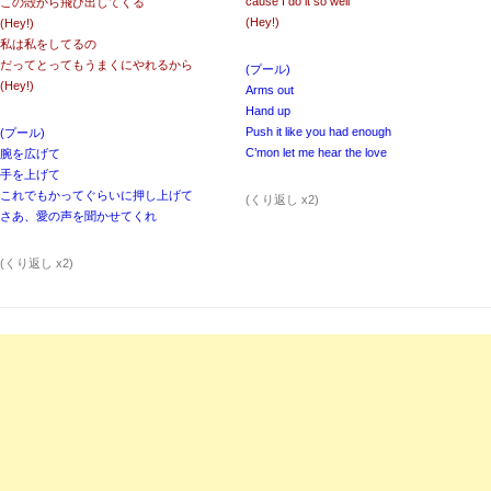
cause I do it so well
この殻から飛び出してくる
(Hey!)
(Hey!)
私は私をしてるの
だってとってもうまくにやれるから
(プール)
(Hey!)
Arms out
Hand up
Push it like you had enough
(プール)
C’mon let me hear the love
腕を広げて
手を上げて
これでもかってぐらいに押し上げて
(くり返し x2)
さあ、愛の声を聞かせてくれ
(くり返し x2)