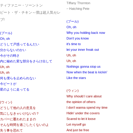
Tiffany Thornton
ティファニー・ソーントン
– Hatching Pete
ピート・ザ・チキン～僕は超人気セレ
ブ!
(プール)
Oh, oh
Why you holding back now
(プール)
Don’t you know
Oh, oh
it’s time to
どうして戸惑ってるんだい
let your inner freak out
分からないのかい
Uh, oh
今がその時さ
Uh, oh
内に秘めた変な部分をさらけ出して
Nothings gonna stop us
Uh, oh
Now when the beat is kickin’
Uh, oh
Like the stars
何も僕らを止められない
今ビートが
星のように走ってる
(ウィン)
Why should I care about
the opinion of others
(ウィン)
I don’t wanna spend my time
どうして他の人の意見を
Hidin’ under the covers
気にしなきゃいけないの？
Scared to let it loose
カバーに覆われたままの
Let myself go
そんな時間を過ごしたくないのよ
And just be free
失う事を恐れて