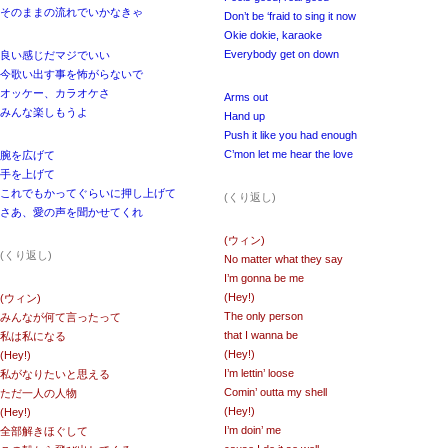
そのままの流れでいかなきゃ
Don’t be ‘fraid to sing it now
Okie dokie, karaoke
Everybody get on down
良い感じだマジでいい
今歌い出す事を怖がらないで
オッケー、カラオケさ
Arms out
みんな楽しもうよ
Hand up
Push it like you had enough
C’mon let me hear the love
腕を広げて
手を上げて
これでもかってぐらいに押し上げて
(くり返し)
さあ、愛の声を聞かせてくれ
(ウィン)
(くり返し)
No matter what they say
I’m gonna be me
(Hey!)
(ウィン)
The only person
みんなが何て言ったって
that I wanna be
私は私になる
(Hey!)
(Hey!)
I’m lettin’ loose
私がなりたいと思える
Comin’ outta my shell
ただ一人の人物
(Hey!)
(Hey!)
I’m doin’ me
全部解きほぐして