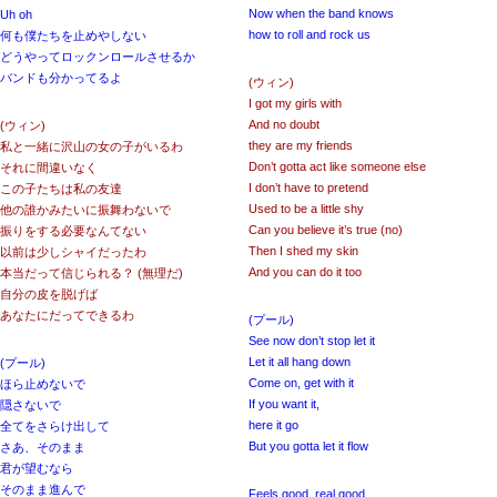
Now when the band knows
Uh oh
how to roll and rock us
何も僕たちを止めやしない
どうやってロックンロールさせるか
バンドも分かってるよ
(ウィン)
I got my girls with
And no doubt
(ウィン)
they are my friends
私と一緒に沢山の女の子がいるわ
Don’t gotta act like someone else
それに間違いなく
I don’t have to pretend
この子たちは私の友達
Used to be a little shy
他の誰かみたいに振舞わないで
Can you believe it’s true (no)
振りをする必要なんてない
Then I shed my skin
以前は少しシャイだったわ
And you can do it too
本当だって信じられる？ (無理だ)
自分の皮を脱げば
あなたにだってできるわ
(プール)
See now don’t stop let it
Let it all hang down
(プール)
Come on, get with it
ほら止めないで
If you want it,
隠さないで
here it go
全てをさらけ出して
But you gotta let it flow
さあ、そのまま
君が望むなら
そのまま進んで
Feels good, real good