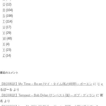
Q
(12)
R
(104)
S
(198)
T
(114)
U
(17)
V
(29)
W
(48)
X
(4)
Y
(23)
Z
(14)
最近のコメント
【歌詞和訳】My Time – Bo en |マイ・タイム(私の時間) – ボーエン
に
じぇ
るぼーる
より
【歌詞和訳】Tempest – Bob Dylan |テンペスト(嵐) – ボブ・ディラン
に
匿
名
より