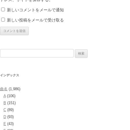
新しいコメントをメールで通知
新しい投稿をメールで受け取る
検
索:
インデックス
曲名
(1,986)
A
(106)
B
(151)
C
(89)
D
(93)
E
(43)