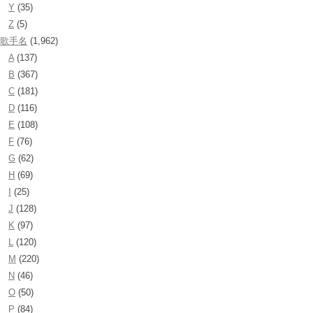
Y
(35)
Z
(5)
歌手名
(1,962)
A
(137)
B
(367)
C
(181)
D
(116)
E
(108)
F
(76)
G
(62)
H
(69)
I
(25)
J
(128)
K
(97)
L
(120)
M
(220)
N
(46)
O
(50)
P
(84)