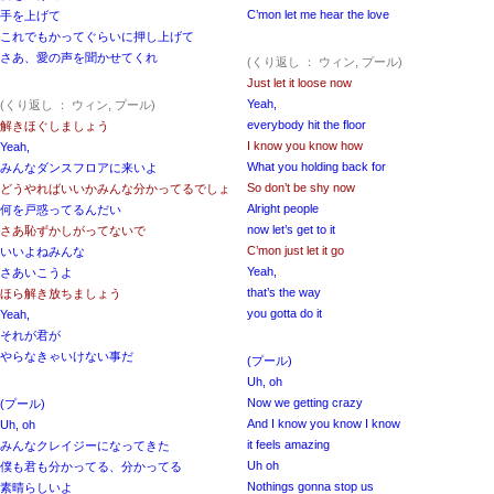
C’mon let me hear the love
手を上げて
これでもかってぐらいに押し上げて
さあ、愛の声を聞かせてくれ
(くり返し ： ウィン, プール)
Just let it loose now
Yeah,
(くり返し ： ウィン, プール)
everybody hit the floor
解きほぐしましょう
I know you know how
Yeah,
What you holding back for
みんなダンスフロアに来いよ
So don’t be shy now
どうやればいいかみんな分かってるでしょ
Alright people
何を戸惑ってるんだい
now let’s get to it
さあ恥ずかしがってないで
C’mon just let it go
いいよねみんな
Yeah,
さあいこうよ
that’s the way
ほら解き放ちましょう
you gotta do it
Yeah,
それが君が
やらなきゃいけない事だ
(プール)
Uh, oh
Now we getting crazy
(プール)
And I know you know I know
Uh, oh
it feels amazing
みんなクレイジーになってきた
Uh oh
僕も君も分かってる、分かってる
Nothings gonna stop us
素晴らしいよ