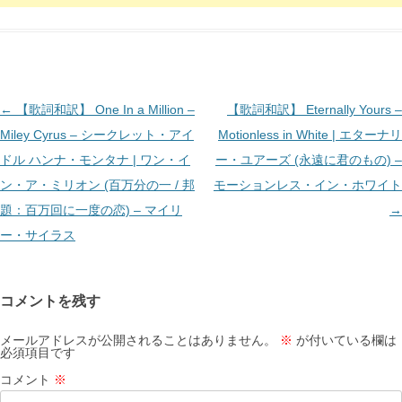
投
←
【歌詞和訳】 One In a Million –
【歌詞和訳】 Eternally Yours –
稿
Miley Cyrus – シークレット・アイ
Motionless in White | エターナリ
ナ
ドル ハンナ・モンタナ | ワン・イ
ー・ユアーズ (永遠に君のもの) –
ビ
ン・ア・ミリオン (百万分の一 / 邦
モーションレス・イン・ホワイト
ゲ
題：百万回に一度の恋) – マイリ
→
ー
ー・サイラス
シ
ョ
コメントを残す
ン
メールアドレスが公開されることはありません。
※
が付いている欄は
必須項目です
コメント
※