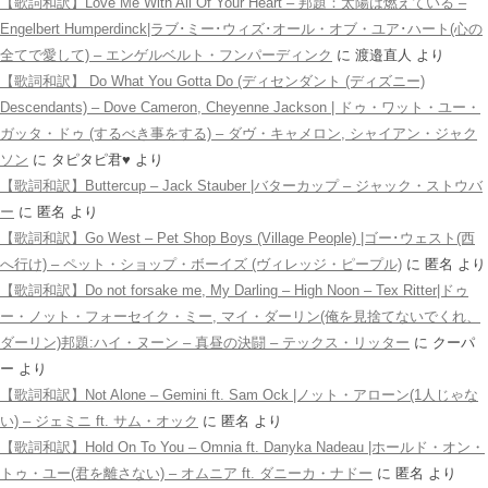
【歌詞和訳】Love Me With All Of Your Heart – 邦題：太陽は燃えている –
Engelbert Humperdinck|ラブ･ミー･ウィズ･オール・オブ・ユア･ハート(心の
全てで愛して) – エンゲルベルト・フンパーディンク
に
渡邉直人
より
【歌詞和訳】 Do What You Gotta Do (ディセンダント (ディズニー)
Descendants) – Dove Cameron, Cheyenne Jackson | ドゥ・ワット・ユー・
ガッタ・ドゥ (するべき事をする) – ダヴ・キャメロン, シャイアン・ジャク
ソン
に
タピタピ君♥️
より
【歌詞和訳】Buttercup – Jack Stauber |バターカップ – ジャック・ストウバ
ー
に
匿名
より
【歌詞和訳】Go West – Pet Shop Boys (Village People) |ゴー･ウェスト(西
へ行け) – ペット・ショップ・ボーイズ (ヴィレッジ・ピープル)
に
匿名
より
【歌詞和訳】Do not forsake me, My Darling – High Noon – Tex Ritter|ドゥ
ー・ノット・フォーセイク・ミー, マイ・ダーリン(俺を見捨てないでくれ、
ダーリン)邦題:ハイ・ヌーン – 真昼の決闘 – テックス・リッター
に
クーパ
ー
より
【歌詞和訳】Not Alone – Gemini ft. Sam Ock |ノット・アローン(1人じゃな
い) – ジェミニ ft. サム・オック
に
匿名
より
【歌詞和訳】Hold On To You – Omnia ft. Danyka Nadeau |ホールド・オン・
トゥ・ユー(君を離さない) – オムニア ft. ダニーカ・ナドー
に
匿名
より