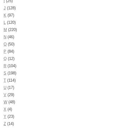
I
(25)
J
(128)
K
(97)
L
(120)
M
(220)
N
(46)
O
(50)
P
(84)
Q
(12)
R
(104)
S
(198)
T
(114)
U
(17)
V
(29)
W
(48)
X
(4)
Y
(23)
Z
(14)