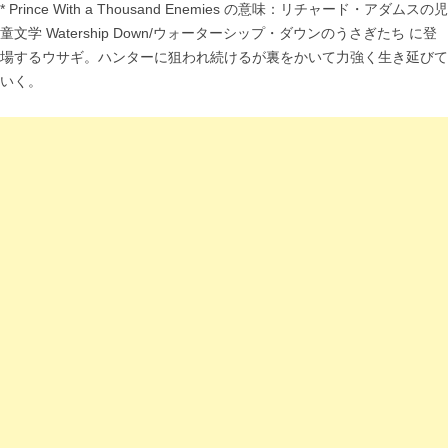
* Prince With a Thousand Enemies の意味：リチャード・アダムスの児
童文学 Watership Down/ウォーターシップ・ダウンのうさぎたち に登
場するウサギ。ハンターに狙われ続けるが裏をかいて力強く生き延びて
いく。