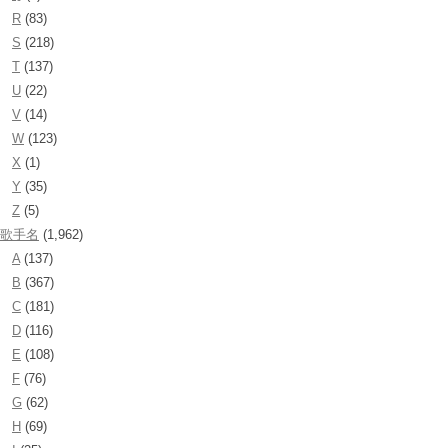
R
(83)
S
(218)
T
(137)
U
(22)
V
(14)
W
(123)
X
(1)
Y
(35)
Z
(5)
歌手名
(1,962)
A
(137)
B
(367)
C
(181)
D
(116)
E
(108)
F
(76)
G
(62)
H
(69)