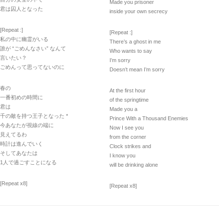
Made you prisoner
君は囚人となった
inside your own secrecy
[Repeat :]
[Repeat :]
私の中に幽霊がいる
There’s a ghost in me
誰が “ごめんなさい” なんて
Who wants to say
言いたい？
I’m sorry
ごめんって思ってないのに
Doesn’t mean I’m sorry
春の
At the first hour
一番初めの時間に
of the springtime
君は
Made you a
千の敵を持つ王子となった *
Prince With a Thousand Enemies
今あなたが視線の端に
Now I see you
見えてるわ
from the corner
時計は進んでいく
Clock strikes and
そしてあなたは
I know you
1人で過ごすことになる
will be drinking alone
[Repeat x8]
[Repeat x8]