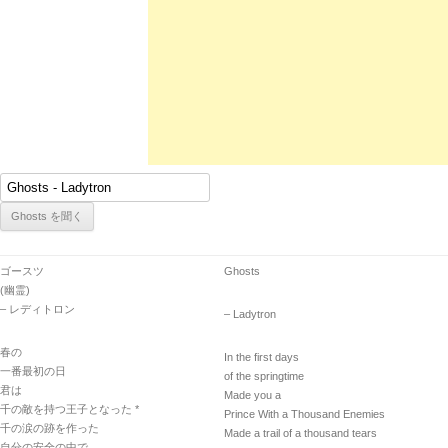
ゴースツ
Ghosts
(幽霊)
– レディトロン
– Ladytron
春の
In the first days
一番最初の日
of the springtime
君は
Made you a
千の敵を持つ王子となった *
Prince With a Thousand Enemies
千の涙の跡を作った
Made a trail of a thousand tears
自分の安全の中で