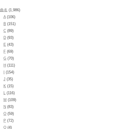
曲名
(1,986)
A
(106)
B
(151)
C
(89)
D
(93)
E
(43)
F
(69)
G
(70)
H
(111)
I
(154)
J
(35)
K
(15)
L
(116)
M
(109)
N
(83)
O
(59)
P
(72)
Q
(4)