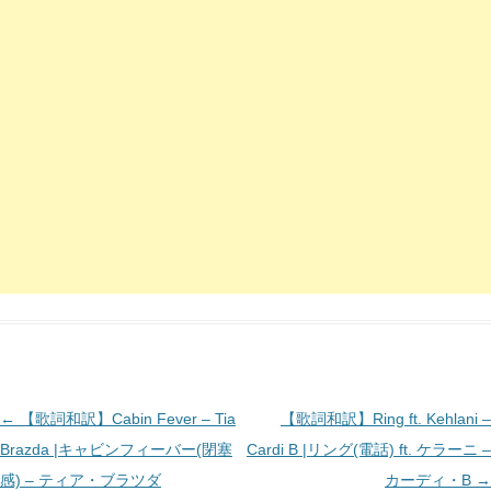
投
←
【歌詞和訳】Cabin Fever – Tia
【歌詞和訳】Ring ft. Kehlani –
稿
Brazda |キャビンフィーバー(閉塞
Cardi B |リング(電話) ft. ケラーニ –
ナ
感) – ティア・ブラツダ
カーディ・B
→