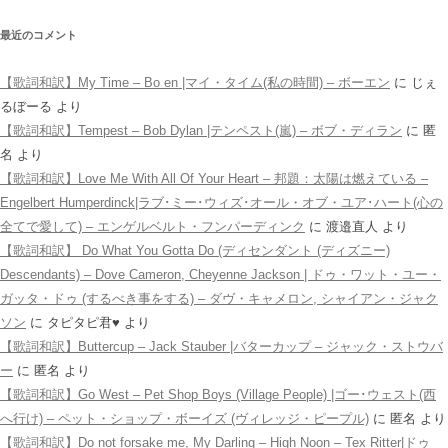
最近のコメント
【歌詞和訳】My Time – Bo en |マイ・タイム(私の時間) – ボーエン
に
じぇ
るぼーる
より
【歌詞和訳】Tempest – Bob Dylan |テンペスト(嵐) – ボブ・ディラン
に
匿
名
より
【歌詞和訳】Love Me With All Of Your Heart – 邦題：太陽は燃えている –
Engelbert Humperdinck|ラブ･ミー･ウィズ･オール・オブ・ユア･ハート(心の
全てで愛して) – エンゲルベルト・フンパーディンク
に
渡邉直人
より
【歌詞和訳】 Do What You Gotta Do (ディセンダント (ディズニー)
Descendants) – Dove Cameron, Cheyenne Jackson | ドゥ・ワット・ユー・
ガッタ・ドゥ (するべき事をする) – ダヴ・キャメロン, シャイアン・ジャク
ソン
に
タピタピ君♥️
より
【歌詞和訳】Buttercup – Jack Stauber |バターカップ – ジャック・ストウバ
ー
に
匿名
より
【歌詞和訳】Go West – Pet Shop Boys (Village People) |ゴー･ウェスト(西
へ行け) – ペット・ショップ・ボーイズ (ヴィレッジ・ピープル)
に
匿名
より
【歌詞和訳】Do not forsake me, My Darling – High Noon – Tex Ritter|ドゥ