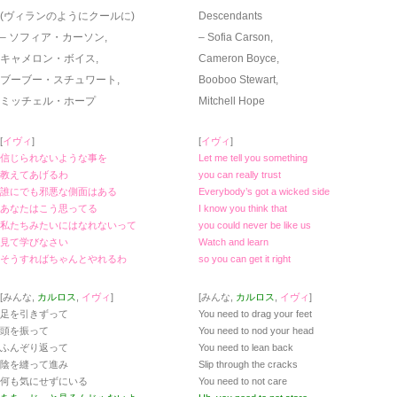
(ヴィランのようにクールに)
Descendants
– ソフィア・カーソン,
– Sofia Carson,
キャメロン・ボイス,
Cameron Boyce,
ブーブー・スチュワート,
Booboo Stewart,
ミッチェル・ホープ
Mitchell Hope
[
イヴィ
]
[
イヴィ
]
信じられないような事を
Let me tell you something
教えてあげるわ
you can really trust
誰にでも邪悪な側面はある
Everybody’s got a wicked side
あなたはこう思ってる
I know you think that
私たちみたいにはなれないって
you could never be like us
見て学びなさい
Watch and learn
そうすればちゃんとやれるわ
so you can get it right
[みんな,
カルロス
,
イヴィ
]
[みんな,
カルロス
,
イヴィ
]
足を引きずって
You need to drag your feet
頭を振って
You need to nod your head
ふんぞり返って
You need to lean back
陰を縫って進み
Slip through the cracks
何も気にせずにいる
You need to not care