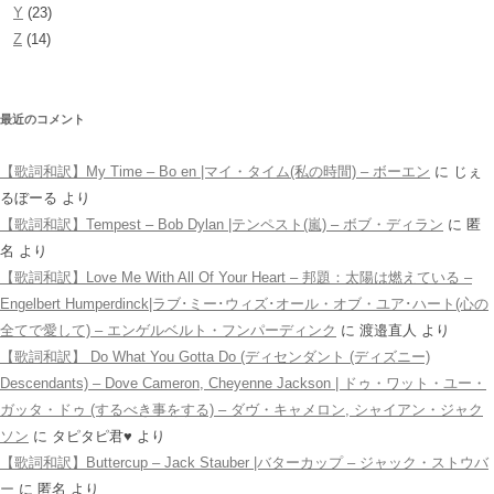
Y
(23)
Z
(14)
最近のコメント
【歌詞和訳】My Time – Bo en |マイ・タイム(私の時間) – ボーエン
に
じぇ
るぼーる
より
【歌詞和訳】Tempest – Bob Dylan |テンペスト(嵐) – ボブ・ディラン
に
匿
名
より
【歌詞和訳】Love Me With All Of Your Heart – 邦題：太陽は燃えている –
Engelbert Humperdinck|ラブ･ミー･ウィズ･オール・オブ・ユア･ハート(心の
全てで愛して) – エンゲルベルト・フンパーディンク
に
渡邉直人
より
【歌詞和訳】 Do What You Gotta Do (ディセンダント (ディズニー)
Descendants) – Dove Cameron, Cheyenne Jackson | ドゥ・ワット・ユー・
ガッタ・ドゥ (するべき事をする) – ダヴ・キャメロン, シャイアン・ジャク
ソン
に
タピタピ君♥️
より
【歌詞和訳】Buttercup – Jack Stauber |バターカップ – ジャック・ストウバ
ー
に
匿名
より