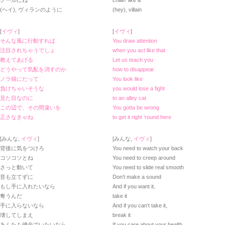
クールにね
chillin’ like a
(ヘイ), ヴィランのように
(hey), villain
[
イヴィ
]
[
イヴィ
]
そんな風に行動すれば
You draw attention
注目されちゃうでしょ
when you act like that
教えてあげる
Let us teach you
どうやって気配を消すのか
how to disappear
ノラ猫にだって
You look like
負けちゃいそうな
you would lose a fight
見た目なのに
to an alley cat
この辺で、その間違いを
You gotta be wrong
正さなきゃね
to get it right ‘round here
[みんな,
イヴィ
]
[みんな,
イヴィ
]
背後に気をつけろ
You need to watch your back
コソコソとね
You need to creep around
さっと動いて
You need to slide real smooth
音も立てずに
Don’t make a sound
もし手に入れたいなら
And if you want it,
奪うんだ
take it
手に入らないなら
And if you can’t take it,
壊してしまえ
break it
あんたも健全でいたいなら
If you care about your health