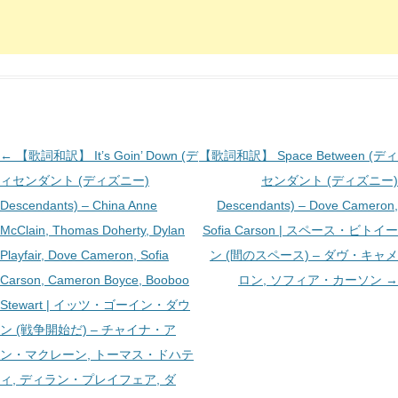
投
←
【歌詞和訳】 It’s Goin’ Down (デ
【歌詞和訳】 Space Between (ディ
稿
ィセンダント (ディズニー)
センダント (ディズニー)
ナ
Descendants) – China Anne
Descendants) – Dove Cameron,
ビ
McClain, Thomas Doherty, Dylan
Sofia Carson | スペース・ビトイー
ゲ
Playfair, Dove Cameron, Sofia
ン (間のスペース) – ダヴ・キャメ
ー
Carson, Cameron Boyce, Booboo
ロン, ソフィア・カーソン
→
シ
Stewart | イッツ・ゴーイン・ダウ
ョ
ン (戦争開始だ) – チャイナ・ア
ン
ン・マクレーン, トーマス・ドハテ
ィ, ディラン・プレイフェア, ダ