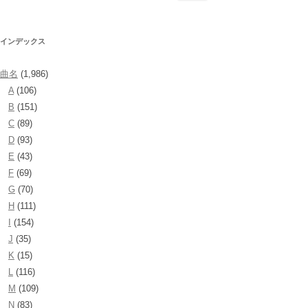
索:
インデックス
曲名
(1,986)
A
(106)
B
(151)
C
(89)
D
(93)
E
(43)
F
(69)
G
(70)
H
(111)
I
(154)
J
(35)
K
(15)
L
(116)
M
(109)
N
(83)