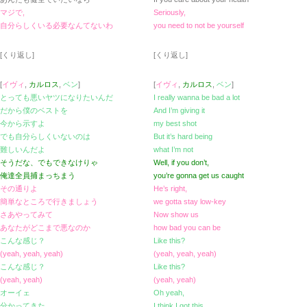
マジで,
Seriously,
自分らしくいる必要なんてないわ
you need to not be yourself
[くり返し]
[くり返し]
[
イヴィ
,
カルロス
,
ベン
]
[
イヴィ
,
カルロス
,
ベン
]
とっても悪いヤツになりたいんだ
I really wanna be bad a lot
だから僕のベストを
And I’m giving it
今から示すよ
my best shot
でも自分らしくいないのは
But it’s hard being
難しいんだよ
what I’m not
そうだな、でもできなけりゃ
Well, if you don’t,
俺達全員捕まっちまう
you’re gonna get us caught
その通りよ
He’s right,
簡単なところで行きましょう
we gotta stay low-key
さあやってみて
Now show us
あなたがどこまで悪なのか
how bad you can be
こんな感じ？
Like this?
(yeah, yeah, yeah)
(yeah, yeah, yeah)
こんな感じ？
Like this?
(yeah, yeah)
(yeah, yeah)
オーイェ
Oh yeah,
分かってきた
I think I got this