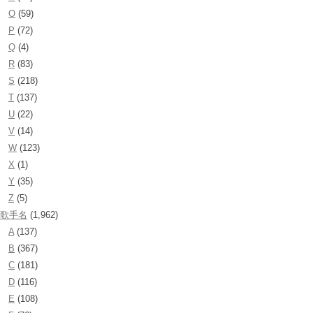
O
(59)
P
(72)
Q
(4)
R
(83)
S
(218)
T
(137)
U
(22)
V
(14)
W
(123)
X
(1)
Y
(35)
Z
(5)
歌手名
(1,962)
A
(137)
B
(367)
C
(181)
D
(116)
E
(108)