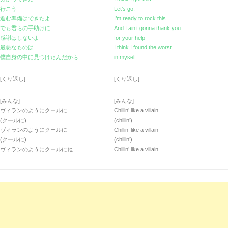
行こう
Let’s go,
進む準備はできたよ
I’m ready to rock this
でも君らの手助けに
And I ain’t gonna thank you
感謝はしないよ
for your help
最悪なものは
I think I found the worst
僕自身の中に見つけたんだから
in myself
[くり返し]
[くり返し]
[みんな]
[みんな]
ヴィランのようにクールに
Chillin’ like a villain
(クールに)
(chillin’)
ヴィランのようにクールに
Chillin’ like a villain
(クールに)
(chillin’)
ヴィランのようにクールにね
Chillin’ like a villain