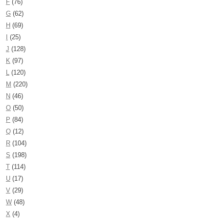
F
(76)
G
(62)
H
(69)
I
(25)
J
(128)
K
(97)
L
(120)
M
(220)
N
(46)
O
(50)
P
(84)
Q
(12)
R
(104)
S
(198)
T
(114)
U
(17)
V
(29)
W
(48)
X
(4)