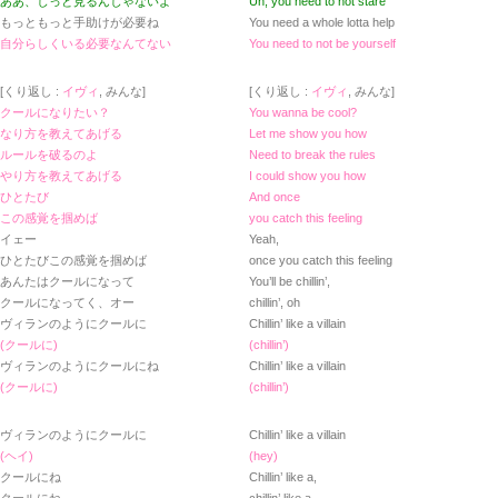
ああ、じっと見るんじゃないよ
Uh, you need to not stare
もっともっと手助けが必要ね
You need a whole lotta help
自分らしくいる必要なんてない
You need to not be yourself
[くり返し :
イヴィ
, みんな]
[くり返し :
イヴィ
, みんな]
クールになりたい？
You wanna be cool?
なり方を教えてあげる
Let me show you how
ルールを破るのよ
Need to break the rules
やり方を教えてあげる
I could show you how
ひとたび
And once
この感覚を掴めば
you catch this feeling
イェー
Yeah,
ひとたびこの感覚を掴めば
once you catch this feeling
あんたはクールになって
You’ll be chillin’,
クールになってく、オー
chillin’, oh
ヴィランのようにクールに
Chillin’ like a villain
(クールに)
(chillin’)
ヴィランのようにクールにね
Chillin’ like a villain
(クールに)
(chillin’)
ヴィランのようにクールに
Chillin’ like a villain
(ヘイ)
(hey)
クールにね
Chillin’ like a,