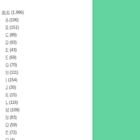
曲名
(1,986)
A
(106)
B
(151)
C
(89)
D
(93)
E
(43)
F
(69)
G
(70)
H
(111)
I
(154)
J
(35)
K
(15)
L
(116)
M
(109)
N
(83)
O
(59)
P
(72)
Q
(4)