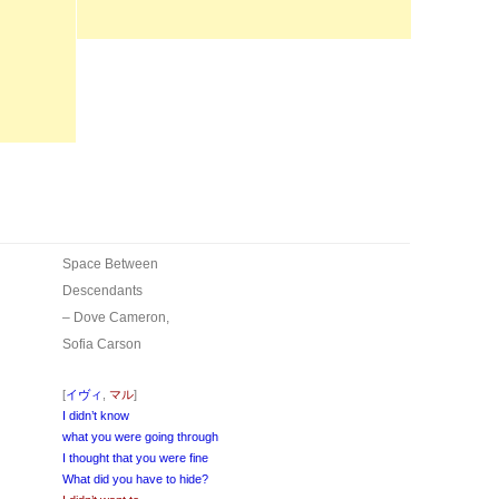
Space Between
Descendants
– Dove Cameron,
Sofia Carson
[
イヴィ
,
マル
]
I didn’t know
what you were going through
I thought that you were fine
What did you have to hide?