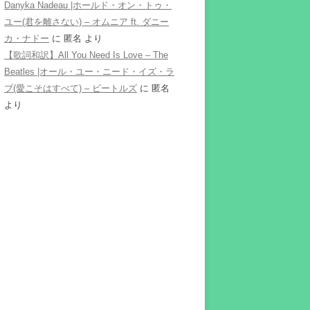
Danyka Nadeau |ホールド・オン・トゥ・
ユー(君を離さない) – オムニア ft. ダニー
カ・ナドー
に
匿名
より
【歌詞和訳】All You Need Is Love – The
Beatles |オール・ユー・ニード・イズ・ラ
ブ(愛こそはすべて) – ビートルズ
に
匿名
より