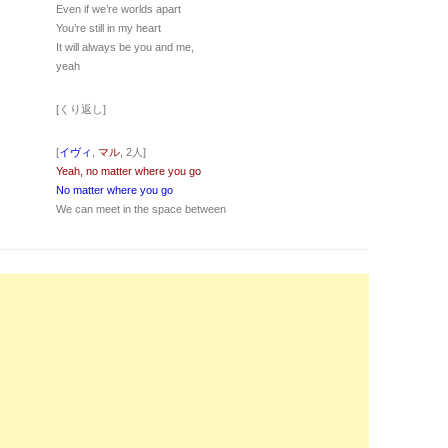
Even if we’re worlds apart
You’re still in my heart
It will always be you and me,
yeah
[くり返し]
[
イヴィ
,
マル
, 2人]
Yeah, no matter where you go
No matter where you go
We can meet in the space between