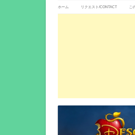
歌詞紹介、映画の主題歌とその和訳。リク
エイカシ | 洋楽歌
ホーム
リクエスト/CONTACT
こ