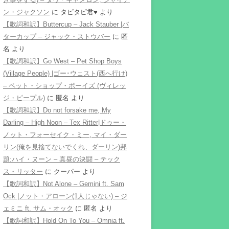
ン・ジャクソン
に
タピタピ君♥️
より
【歌詞和訳】Buttercup – Jack Stauber |バ
ターカップ – ジャック・ストウバー
に
匿
名
より
【歌詞和訳】Go West – Pet Shop Boys
(Village People) |ゴー･ウェスト(西へ行け)
– ペット・ショップ・ボーイズ (ヴィレッ
ジ・ピープル)
に
匿名
より
【歌詞和訳】Do not forsake me, My
Darling – High Noon – Tex Ritter|ドゥー・
ノット・フォーセイク・ミー, マイ・ダー
リン(俺を見捨てないでくれ、ダーリン)邦
題:ハイ・ヌーン – 真昼の決闘 – テック
ス・リッター
に
クーパー
より
【歌詞和訳】Not Alone – Gemini ft. Sam
Ock |ノット・アローン(1人じゃない) – ジ
ェミニ ft. サム・オック
に
匿名
より
【歌詞和訳】Hold On To You – Omnia ft.