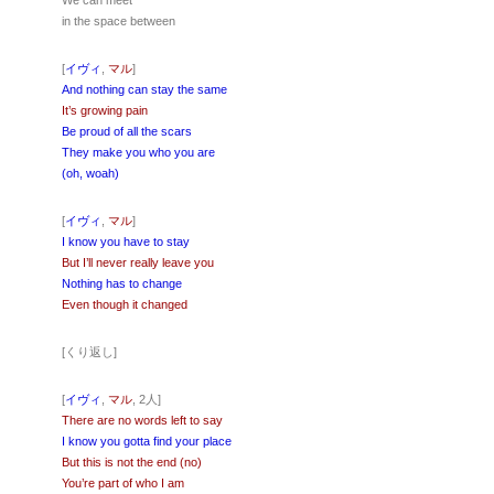
We can meet
in the space between
[
イヴィ
,
マル
]
And nothing can stay the same
It’s growing pain
Be proud of all the scars
They make you who you are
(oh, woah)
[
イヴィ
,
マル
]
I know you have to stay
But I’ll never really leave you
Nothing has to change
Even though it changed
[くり返し]
[
イヴィ
,
マル
, 2人]
There are no words left to say
I know you gotta find your place
But this is not the end (no)
You’re part of who I am