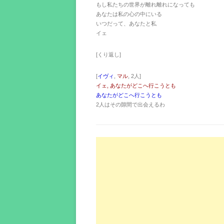
もし私たちの世界が離れ離れになっても
あなたは私の心の中にいる
いつだって、あなたと私
イェ
[くり返し]
[
イヴィ
,
マル
, 2人]
イェ, あなたがどこへ行こうとも
あなたがどこへ行こうとも
2人はその隙間で出会えるわ