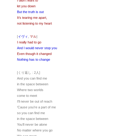
I didn’t want to
let you down
But the truth is out
It’s tearing me apart,
not listening to my heart
[
イヴィ
,
マル
]
I really had to go
And I would never stop you
Even though it changed
Nothing has to change
[くり返し : 2人]
And you can find me
in the space between
Where two worlds
come to meet
I’ll never be out of reach
‘Cause you’re a part of me
so you can find me
in the space between
You’ll never be alone
No matter where you go