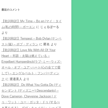
最近のコメント
【歌詞和訳】My Time – Bo en |マイ・タイ
ム(私の時間) – ボーエン
に
じぇるぼーる
より
【歌詞和訳】Tempest – Bob Dylan |テンペ
スト(嵐) – ボブ・ディラン
に
匿名
より
【歌詞和訳】Love Me With All Of Your
Heart – 邦題：太陽は燃えている –
Engelbert Humperdinck|ラブ･ミー･ウィズ･
オール・オブ・ユア･ハート(心の全てで愛
して) – エンゲルベルト・フンパーディン
ク
に
渡邉直人
より
【歌詞和訳】 Do What You Gotta Do (ディ
センダント (ディズニー) Descendants) –
Dove Cameron, Cheyenne Jackson | ド
ゥ・ワット・ユー・ガッタ・ドゥ (するべ
き事をする) – ダヴ・キャメロン, シャイア