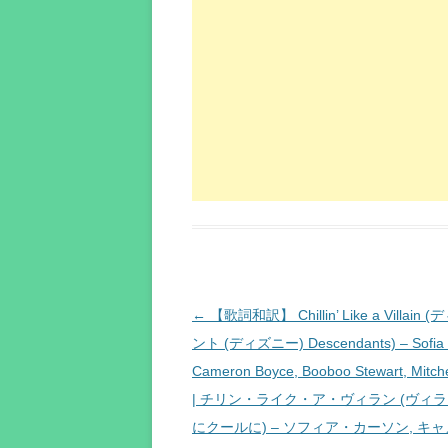
投
←
【歌詞和訳】 Chillin’ Like a Villain
稿
ント (ディズニー) Descendants) – Sofia 
ナ
Cameron Boyce, Booboo Stewart, Mitch
ビ
| チリン・ライク・ア・ヴィラン (ヴィ
ゲ
にクールに) – ソフィア・カーソン, キ