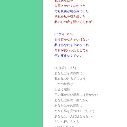
私はあなたを
失望させたくなかった
でも真実が明るみに出た
それを私を引き裂いた
私の心の声を聞いてくれず
[
イヴィ
,
マル
]
もう行かなきゃいけない
私はあなたを止めないわ
それが変わったとしても
何も変えなくていい
[くり返し : 2人]
あなたはその隙間に
私を見つけるでしょう
二つの世界が
出会う場所
手の届かない場所には行かない
あなたは私の一部だから
あなたはその隙間に
だから私を見つけるでしょう
あなたは一人にはならない
どこへ行こうとも