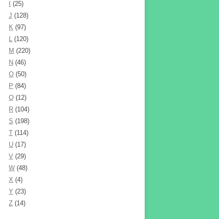
I
(25)
J
(128)
K
(97)
L
(120)
M
(220)
N
(46)
O
(50)
P
(84)
Q
(12)
R
(104)
S
(198)
T
(114)
U
(17)
V
(29)
W
(48)
X
(4)
Y
(23)
Z
(14)