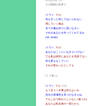
2人は出会うわ
その隙間の世界で
[
イヴィ
,
マル
]
何もずっと同じではいられない
増していく痛み
全ての傷を誇りに思いなさい
それがあなたを作ってくれてるわ
(oh, woah)
[
イヴィ
,
マル
]
あなたはここにいなきゃいけない
でも私は絶対にあなたを見捨てない
何も変えなくていい
それが変わったとしても
[くり返し]
[
イヴィ
,
マル
, 2人]
もう言うべき事は何もないわ
自分の居場所を見つけなきゃね
でもこれで終わりじゃない (違うわ)
あなたは私自身の一部だから