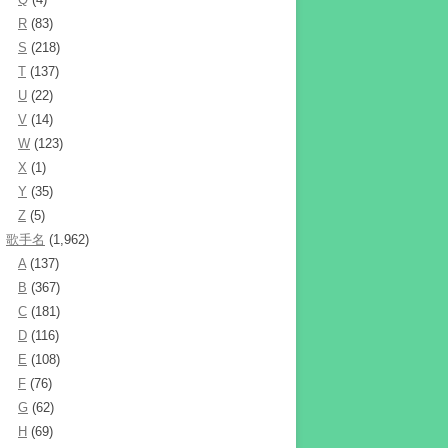
R
(83)
S
(218)
T
(137)
U
(22)
V
(14)
W
(123)
X
(1)
Y
(35)
Z
(5)
歌手名
(1,962)
A
(137)
B
(367)
C
(181)
D
(116)
E
(108)
F
(76)
G
(62)
H
(69)