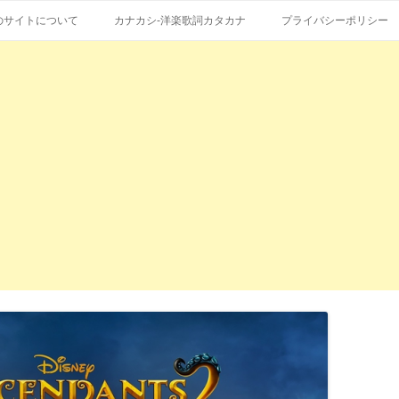
コ
エストも受付。
詞の和訳、英語の意味、読み方
ン
のサイトについて
カナカシ-洋楽歌詞カタカナ
プライバシーポリシー
テ
ン
ツ
へ
ス
キ
ッ
プ