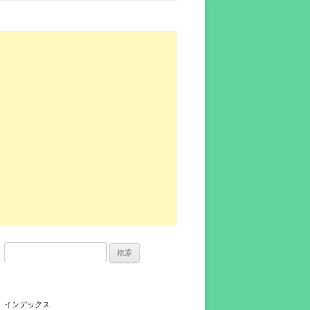
検
索:
インデックス