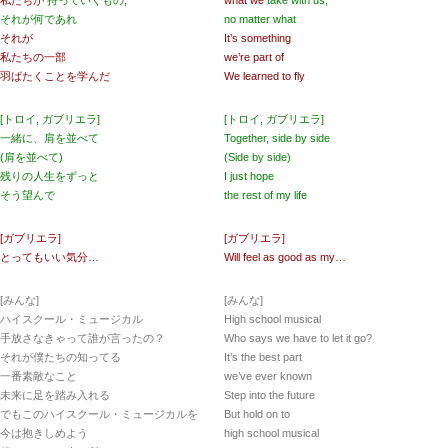
私たちが
持っていくもの,
what we
take with us,
それが何であれ
no matter what
それが
It’s something
私たちの一部
we’re part of
羽ばたくことを学んだ
We learned to fly
[トロイ, ガブリエラ]
[トロイ, ガブリエラ]
一緒に、肩を並べて
Together, side by side
(肩を並べて)
(Side by side)
残りの人生をずっと
I just hope
そう望んで
the rest of my life
[ガブリエラ]
[ガブリエラ]
とってもいい気分…
Will feel as good as my…
[みんな]
[みんな]
ハイスクール・ミュージカル
High school musical
手放さなきゃって誰が言ったの？
Who says we have to let it go?
それが僕たちの知ってる
It’s the best part
一番素敵なこと
we’ve ever known
未来に足を踏み入れる
Step into the future
でもこのハイスクール・ミュージカルを
But hold on to
今は抱きしめよう
high school musical