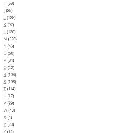
H
(69)
I
(25)
J
(128)
K
(97)
L
(120)
M
(220)
N
(46)
O
(50)
P
(84)
Q
(12)
R
(104)
S
(198)
T
(114)
U
(17)
V
(29)
W
(48)
X
(4)
Y
(23)
Z
(14)