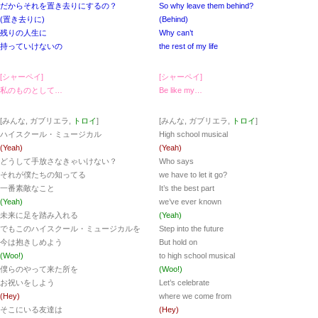
だからそれを置き去りにするの？
So why leave them behind?
(置き去りに)
(Behind)
残りの人生に
Why can’t
持っていけないの
the rest of my life
[シャーペイ]
[シャーペイ]
私のものとして…
Be like my…
[みんな, ガブリエラ,
トロイ
]
[みんな, ガブリエラ,
トロイ
]
ハイスクール・ミュージカル
High school musical
(Yeah)
(Yeah)
どうして手放さなきゃいけない？
Who says
それが僕たちの知ってる
we have to let it go?
一番素敵なこと
It’s the best part
(Yeah)
we’ve ever known
未来に足を踏み入れる
(Yeah)
でもこのハイスクール・ミュージカルを
Step into the future
今は抱きしめよう
But hold on
(Woo!)
to high school musical
僕らのやって来た所を
(Woo!)
お祝いをしよう
Let’s celebrate
(Hey)
where we come from
そこにいる友達は
(Hey)