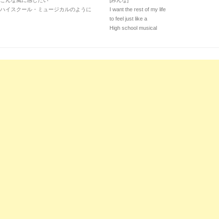
こんな風に感じたい
[みんな]
ハイスクール・ミュージカルのように
I want the rest of my life
to feel just like a
High school musical