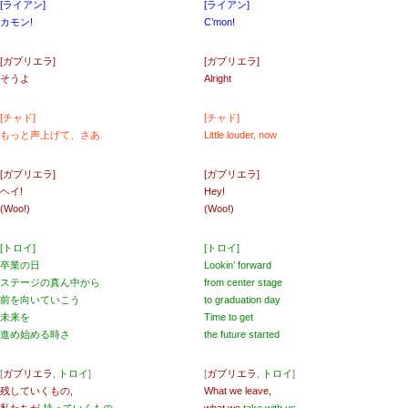
[ライアン]
[ライアン]
カモン!
C’mon!
[ガブリエラ]
[ガブリエラ]
そうよ
Alright
[チャド]
[チャド]
もっと声上げて、さあ
Little louder, now
[ガブリエラ]
[ガブリエラ]
ヘイ!
Hey!
(Woo!)
(Woo!)
[トロイ]
[トロイ]
卒業の日
Lookin’ forward
ステージの真ん中から
from center stage
前を向いていこう
to graduation day
未来を
Time to get
進め始める時さ
the future started
[
ガブリエラ
,
トロイ
]
[
ガブリエラ
,
トロイ
]
残していくもの,
What we leave,