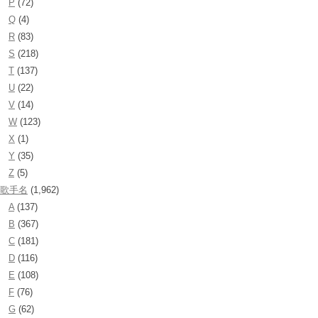
P
(72)
Q
(4)
R
(83)
S
(218)
T
(137)
U
(22)
V
(14)
W
(123)
X
(1)
Y
(35)
Z
(5)
歌手名
(1,962)
A
(137)
B
(367)
C
(181)
D
(116)
E
(108)
F
(76)
G
(62)