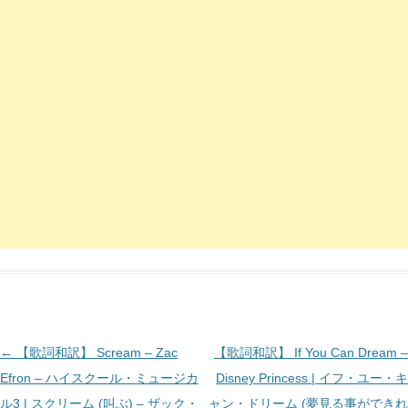
投
←
【歌詞和訳】 Scream – Zac
【歌詞和訳】 If You Can Dream –
稿
Efron – ハイスクール・ミュージカ
Disney Princess | イフ・ユー・キ
ナ
ル3 | スクリーム (叫ぶ) – ザック・
ャン・ドリーム (夢見る事ができれ