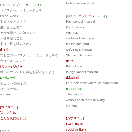
high school musical
[みんな,
ガブリエラ
,
トロイ
]
ハイスクール・ミュージカル
(Yeah, woo!)
[みんな,
ガブリエラ
,
トロイ
]
手放さなきゃって
High school musical
誰が言ったの？
(Yeah, woo!)
それが僕たちの知ってる
Who says
一番素敵なこと
we have to let it go?
未来に足を踏み入れる
It’s the best part
(Hey)
we’ve ever known
でもこのハイスクール・ミュージカルを
Step into the future
今は抱きしめよう
(Hey)
(ミュージカル)
But hold on
僕らのやって来た所をお祝いをしよう
to high school musical
(お祝いを)
(Musical)
そこにいる友達は
Let’s celebrate where we come from
みんな一緒さ
(Celebrate)
oh, yeah
The friends
who’ve been there all along,
oh, yeah
[ガブリエラ]
私の人生は
こんな風になれば…
[ガブリエラ]
I wish my life
could be like a…
[みんな]