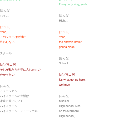
Everybody sing, yeah
[みんな]
ハイ…
[みんな]
High…
[チャド]
Yeah,
[チャド]
このショーは絶対に
Yeah,
終わらない
the show is never
gonna close
スクール…
[みんな]
School…
[ガブリエラ]
それが私たちが手に入れたもの,
分かったの
[ガブリエラ]
It’s what got us here,
we know
[みんな]
ミュージカル
ハイスクールの生活は
[みんな]
永遠に続いていく
Musical
ハイスクール
High school lives
ハイスクール・ミュージカル
on forevermore
High school,