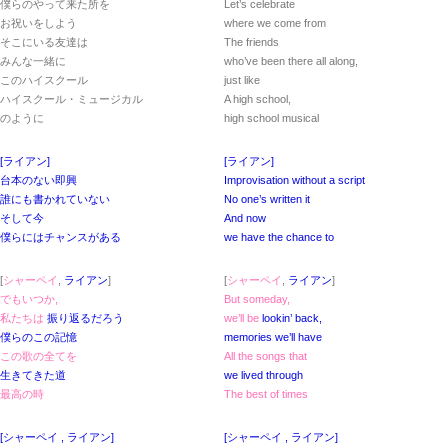
僕らのやって来た所を
Let’s celebrate
お祝いをしよう
where we come from
そこにいる友達は
The friends
みんな一緒に
who’ve been there all along,
このハイスクール
just like
ハイスクール・ミュージカル
A high school,
のように
high school musical
[ライアン]
[ライアン]
台本のない即興
Improvisation without a script
誰にも書かれていない
No one’s written it
そして今
And now
僕らにはチャンスがある
we have the chance to
[
シャーペイ
,
ライアン
]
[
シャーペイ
,
ライアン
]
でもいつか,
But someday,
私たちは
振り返るだろう
we’ll be
lookin’ back,
僕らのこの記憶
memories we’ll have
この歌の全てを
All the songs that
生きてきた道
we lived through
最高の時
The best of times
[シャーペイ , ライアン]
[シャーペイ , ライアン]