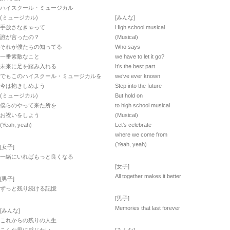
ハイスクール・ミュージカル
(ミュージカル)
[みんな]
手放さなきゃって
High school musical
誰が言ったの？
(Musical)
それが僕たちの知ってる
Who says
一番素敵なこと
we have to let it go?
未来に足を踏み入れる
It’s the best part
でもこのハイスクール・ミュージカルを
we’ve ever known
今は抱きしめよう
Step into the future
(ミュージカル)
But hold on
僕らのやって来た所を
to high school musical
お祝いをしよう
(Musical)
(Yeah, yeah)
Let’s celebrate
where we come from
(Yeah, yeah)
[女子]
一緒にいればもっと良くなる
[女子]
All together makes it better
[男子]
ずっと残り続ける記憶
[男子]
Memories that last forever
[みんな]
これからの残りの人生