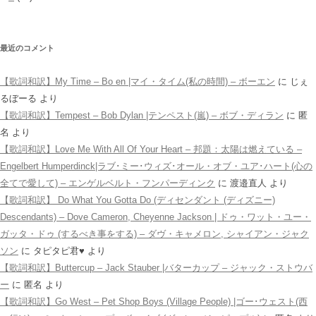
最近のコメント
【歌詞和訳】My Time – Bo en |マイ・タイム(私の時間) – ボーエン
に
じぇ
るぼーる
より
【歌詞和訳】Tempest – Bob Dylan |テンペスト(嵐) – ボブ・ディラン
に
匿
名
より
【歌詞和訳】Love Me With All Of Your Heart – 邦題：太陽は燃えている –
Engelbert Humperdinck|ラブ･ミー･ウィズ･オール・オブ・ユア･ハート(心の
全てで愛して) – エンゲルベルト・フンパーディンク
に
渡邉直人
より
【歌詞和訳】 Do What You Gotta Do (ディセンダント (ディズニー)
Descendants) – Dove Cameron, Cheyenne Jackson | ドゥ・ワット・ユー・
ガッタ・ドゥ (するべき事をする) – ダヴ・キャメロン, シャイアン・ジャク
ソン
に
タピタピ君♥️
より
【歌詞和訳】Buttercup – Jack Stauber |バターカップ – ジャック・ストウバ
ー
に
匿名
より
【歌詞和訳】Go West – Pet Shop Boys (Village People) |ゴー･ウェスト(西