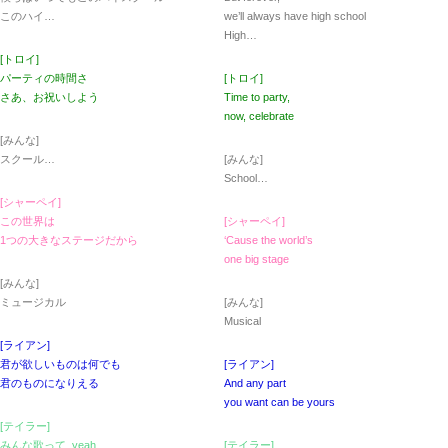
このハイ…
we’ll always have high school
High…
[トロイ]
パーティの時間さ
[トロイ]
さあ、お祝いしよう
Time to party,
now, celebrate
[みんな]
スクール…
[みんな]
School…
[シャーペイ]
この世界は
[シャーペイ]
1つの大きなステージだから
‘Cause the world’s
one big stage
[みんな]
ミュージカル
[みんな]
Musical
[ライアン]
君が欲しいものは何でも
[ライアン]
君のものになりえる
And any part
you want can be yours
[テイラー]
みんな歌って, yeah
[テイラー]