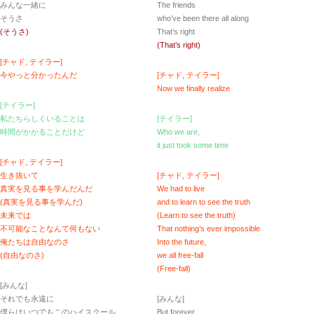
みんな一緒に
The friends
そうさ
who’ve been there all along
(そうさ)
That’s right
(That’s right)
[チャド, テイラー]
今やっと分かったんだ
[チャド, テイラー]
Now we finally realize
[テイラー]
私たちらしくいることは
[テイラー]
時間がかかることだけど
Who we are,
it just took some time
[チャド, テイラー]
生き抜いて
[チャド, テイラー]
真実を見る事を学んだんだ
We had to live
(真実を見る事を学んだ)
and to learn to see the truth
未来では
(Learn to see the truth)
不可能なことなんて何もない
That nothing’s ever impossible
俺たちは自由なのさ
Into the future,
(自由なのさ)
we all free-fall
(Free-fall)
[みんな]
それでも永遠に
[みんな]
僕らはいつでもこのハイスクール
But forever,