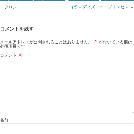
ビ
エフロン
ば) – ディズニー・プリンセス
→
ゲ
ー
コメントを残す
シ
ョ
メールアドレスが公開されることはありません。
※
が付いている欄は
必須項目です
ン
コメント
※
名前