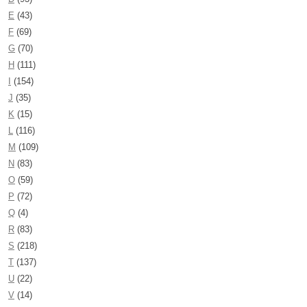
E
(43)
F
(69)
G
(70)
H
(111)
I
(154)
J
(35)
K
(15)
L
(116)
M
(109)
N
(83)
O
(59)
P
(72)
Q
(4)
R
(83)
S
(218)
T
(137)
U
(22)
V
(14)