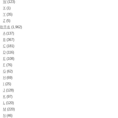
W
(123)
X
(1)
Y
(35)
Z
(5)
歌手名
(1,962)
A
(137)
B
(367)
C
(181)
D
(116)
E
(108)
F
(76)
G
(62)
H
(69)
I
(25)
J
(128)
K
(97)
L
(120)
M
(220)
N
(46)