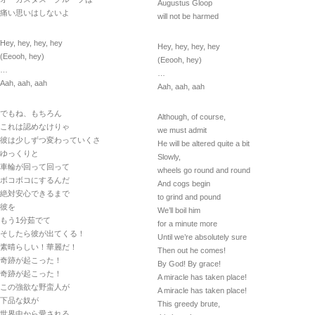
Augustus Gloop
痛い思いはしないよ
will not be harmed
Hey, hey, hey, hey
Hey, hey, hey, hey
(Eeooh, hey)
(Eeooh, hey)
…
…
Aah, aah, aah
Aah, aah, aah
でもね、もちろん
Although, of course,
これは認めなけりゃ
we must admit
彼は少しずつ変わっていくさ
He will be altered quite a bit
ゆっくりと
Slowly,
車輪が回って回って
wheels go round and round
ボコボコにするんだ
And cogs begin
絶対安心できるまで
to grind and pound
彼を
We’ll boil him
もう1分茹でて
for a minute more
そしたら彼が出てくる！
Until we’re absolutely sure
素晴らしい！華麗だ！
Then out he comes!
奇跡が起こった！
By God! By grace!
奇跡が起こった！
A miracle has taken place!
この強欲な野蛮人が
A miracle has taken place!
下品な奴が
This greedy brute,
世界中から愛される