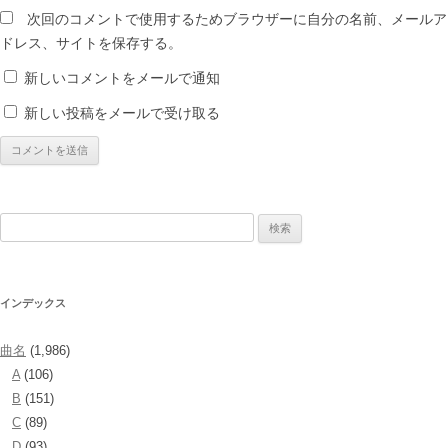
次回のコメントで使用するためブラウザーに自分の名前、メールア
ドレス、サイトを保存する。
新しいコメントをメールで通知
新しい投稿をメールで受け取る
検
索:
インデックス
曲名
(1,986)
A
(106)
B
(151)
C
(89)
D
(93)