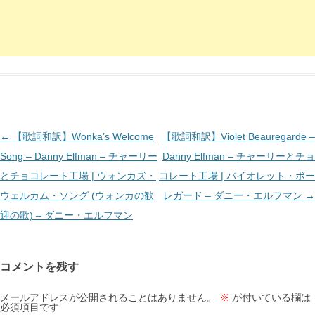
投
←
【歌詞和訳】Wonka’s Welcome
【歌詞和訳】Violet Beauregarde –
稿
Song – Danny Elfman – チャーリー
Danny Elfman – チャーリーとチョ
ナ
とチョコレート工場 | ウォンカズ・
コレート工場 | バイオレット・ボー
ビ
ウェルカム・ソング (ウォンカの歓
レガード – ダニー・エルフマン
→
ゲ
迎の歌) – ダニー・エルフマン
ー
シ
コメントを残す
ョ
ン
メールアドレスが公開されることはありません。
※
が付いている欄は
必須項目です