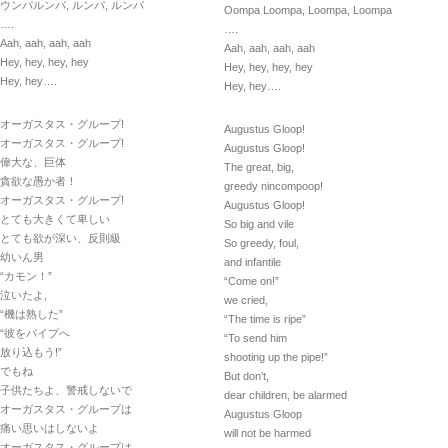
ウンパルンパ, ルンパ, ルンパ
Oompa Loompa, Loompa, Loompa
….
….
Aah, aah, aah, aah
Aah, aah, aah, aah
Hey, hey, hey, hey
Hey, hey, hey, hey
Hey, hey….
Hey, hey….
オーガスタス・グループ!
Augustus Gloop!
オーガスタス・グループ!
Augustus Gloop!
偉大な、巨体
The great, big,
貪欲な愚か者！
greedy nincompoop!
オーガスタス・グループ!
Augustus Gloop!
とても大きくて卑しい
So big and vile
とても欲が深い、反則級
So greedy, foul,
幼いん男
and infantile
“カモン！”
“Come on!”
泣いたよ,
we cried,
“機は熟した”
“The time is ripe”
“彼をパイプへ
“To send him
放り込もう!”
shooting up the pipe!”
でもね
But don’t,
子供たちよ、警戒しないで
dear children, be alarmed
オーガスタス・グループは
Augustus Gloop
痛い思いはしないよ
will not be harmed
オーガスタス・グループは