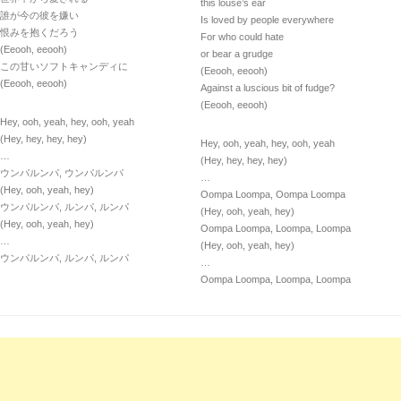
this louse’s ear
誰が今の彼を嫌い
Is loved by people everywhere
恨みを抱くだろう
For who could hate
(Eeooh, eeooh)
or bear a grudge
この甘いソフトキャンディに
(Eeooh, eeooh)
(Eeooh, eeooh)
Against a luscious bit of fudge?
(Eeooh, eeooh)
Hey, ooh, yeah, hey, ooh, yeah
(Hey, hey, hey, hey)
Hey, ooh, yeah, hey, ooh, yeah
…
(Hey, hey, hey, hey)
ウンパルンパ, ウンパルンパ
…
(Hey, ooh, yeah, hey)
Oompa Loompa, Oompa Loompa
ウンパルンパ, ルンパ, ルンパ
(Hey, ooh, yeah, hey)
(Hey, ooh, yeah, hey)
Oompa Loompa, Loompa, Loompa
…
(Hey, ooh, yeah, hey)
ウンパルンパ, ルンパ, ルンパ
…
Oompa Loompa, Loompa, Loompa