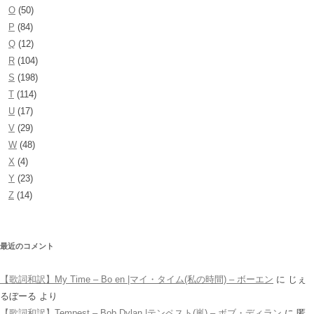
O
(50)
P
(84)
Q
(12)
R
(104)
S
(198)
T
(114)
U
(17)
V
(29)
W
(48)
X
(4)
Y
(23)
Z
(14)
最近のコメント
【歌詞和訳】My Time – Bo en |マイ・タイム(私の時間) – ボーエン
に
じぇ
るぼーる
より
【歌詞和訳】Tempest – Bob Dylan |テンペスト(嵐) – ボブ・ディラン
に
匿