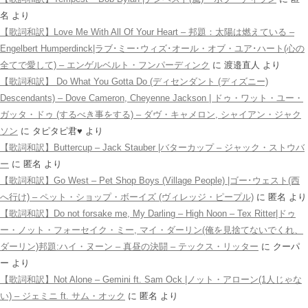
名
より
【歌詞和訳】Love Me With All Of Your Heart – 邦題：太陽は燃えている –
Engelbert Humperdinck|ラブ･ミー･ウィズ･オール・オブ・ユア･ハート(心の
全てで愛して) – エンゲルベルト・フンパーディンク
に
渡邉直人
より
【歌詞和訳】 Do What You Gotta Do (ディセンダント (ディズニー)
Descendants) – Dove Cameron, Cheyenne Jackson | ドゥ・ワット・ユー・
ガッタ・ドゥ (するべき事をする) – ダヴ・キャメロン, シャイアン・ジャク
ソン
に
タピタピ君♥️
より
【歌詞和訳】Buttercup – Jack Stauber |バターカップ – ジャック・ストウバ
ー
に
匿名
より
【歌詞和訳】Go West – Pet Shop Boys (Village People) |ゴー･ウェスト(西
へ行け) – ペット・ショップ・ボーイズ (ヴィレッジ・ピープル)
に
匿名
より
【歌詞和訳】Do not forsake me, My Darling – High Noon – Tex Ritter|ドゥ
ー・ノット・フォーセイク・ミー, マイ・ダーリン(俺を見捨てないでくれ、
ダーリン)邦題:ハイ・ヌーン – 真昼の決闘 – テックス・リッター
に
クーパ
ー
より
【歌詞和訳】Not Alone – Gemini ft. Sam Ock |ノット・アローン(1人じゃな
い) – ジェミニ ft. サム・オック
に
匿名
より