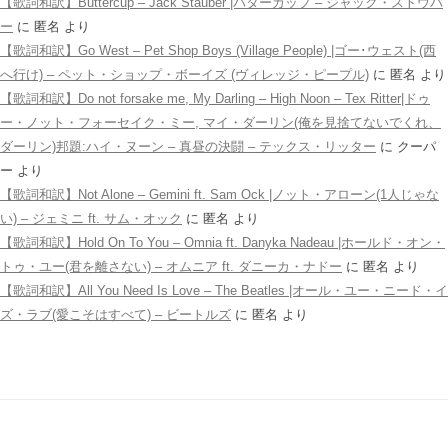
【歌詞和訳】Buttercup – Jack Stauber |バターカップ – ジャック・ストウバ
ー
に
匿名
より
【歌詞和訳】Go West – Pet Shop Boys (Village People) |ゴー･ウェスト(西
へ行け) – ペット・ショップ・ボーイズ (ヴィレッジ・ピープル)
に
匿名
より
【歌詞和訳】Do not forsake me, My Darling – High Noon – Tex Ritter|ドゥ
ー・ノット・フォーセイク・ミー, マイ・ダーリン(俺を見捨てないでくれ、
ダーリン)邦題:ハイ・ヌーン – 真昼の決闘 – テックス・リッター
に
クーパ
ー
より
【歌詞和訳】Not Alone – Gemini ft. Sam Ock |ノット・アローン(1人じゃな
い) – ジェミニ ft. サム・オック
に
匿名
より
【歌詞和訳】Hold On To You – Omnia ft. Danyka Nadeau |ホールド・オン・
トゥ・ユー(君を離さない) – オムニア ft. ダニーカ・ナドー
に
匿名
より
【歌詞和訳】All You Need Is Love – The Beatles |オール・ユー・ニード・イ
ズ・ラブ(愛こそはすべて) – ビートルズ
に
匿名
より