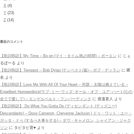
X
(4)
Y
(23)
Z
(14)
最近のコメント
【歌詞和訳】My Time – Bo en |マイ・タイム(私の時間) – ボーエン
に
じぇ
るぼーる
より
【歌詞和訳】Tempest – Bob Dylan |テンペスト(嵐) – ボブ・ディラン
に
匿
名
より
【歌詞和訳】Love Me With All Of Your Heart – 邦題：太陽は燃えている –
Engelbert Humperdinck|ラブ･ミー･ウィズ･オール・オブ・ユア･ハート(心の
全てで愛して) – エンゲルベルト・フンパーディンク
に
渡邉直人
より
【歌詞和訳】 Do What You Gotta Do (ディセンダント (ディズニー)
Descendants) – Dove Cameron, Cheyenne Jackson | ドゥ・ワット・ユー・
ガッタ・ドゥ (するべき事をする) – ダヴ・キャメロン, シャイアン・ジャク
ソン
に
タピタピ君♥️
より