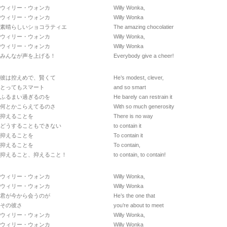
ウィリー・ウォンカ
Willy Wonka,
ウィリー・ウォンカ
Willy Wonka
素晴らしいショコラティエ
The amazing chocolatier
ウィリー・ウォンカ
Willy Wonka,
ウィリー・ウォンカ
Willy Wonka
みんなが声を上げる！
Everybody give a cheer!
彼は控えめで、賢くて
He’s modest, clever,
とってもスマート
and so smart
ふるまい過ぎるのを
He barely can restrain it
何とかこらえてるのさ
With so much generosity
抑えることを
There is no way
どうすることもできない
to contain it
抑えることを
To contain it
抑えることを
To contain,
抑えること、抑えること！
to contain, to contain!
ウィリー・ウォンカ
Willy Wonka,
ウィリー・ウォンカ
Willy Wonka
君が今から会うのが
He’s the one that
その彼さ
you’re about to meet
ウィリー・ウォンカ
Willy Wonka,
ウィリー・ウォンカ
Willy Wonka