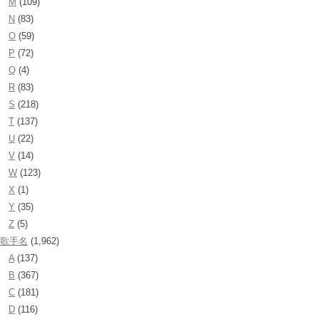
M
(109)
N
(83)
O
(59)
P
(72)
Q
(4)
R
(83)
S
(218)
T
(137)
U
(22)
V
(14)
W
(123)
X
(1)
Y
(35)
Z
(5)
歌手名
(1,962)
A
(137)
B
(367)
C
(181)
D
(116)