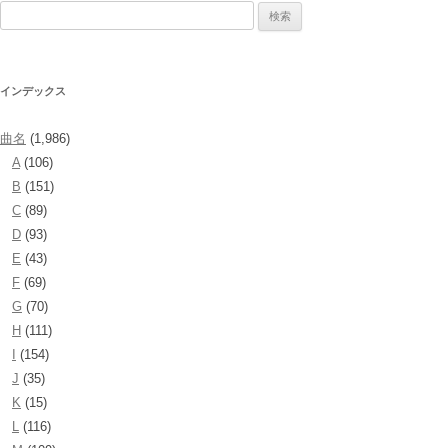
検
索:
インデックス
曲名
(1,986)
A
(106)
B
(151)
C
(89)
D
(93)
E
(43)
F
(69)
G
(70)
H
(111)
I
(154)
J
(35)
K
(15)
L
(116)