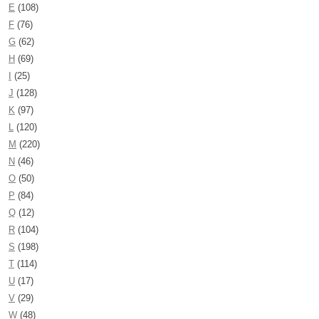
E
(108)
F
(76)
G
(62)
H
(69)
I
(25)
J
(128)
K
(97)
L
(120)
M
(220)
N
(46)
O
(50)
P
(84)
Q
(12)
R
(104)
S
(198)
T
(114)
U
(17)
V
(29)
W
(48)