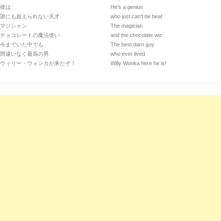
彼は
He’s a genius
誰にも超えられない天才
who just can’t be beat
マジシャン
The magician
チョコレートの魔法使い
and the chocolate wiz
今までいた中でも
The best darn guy
間違いなく最高の男
who ever lived
ウィリー・ウォンカが来たぞ！
Willy Wonka here he is!