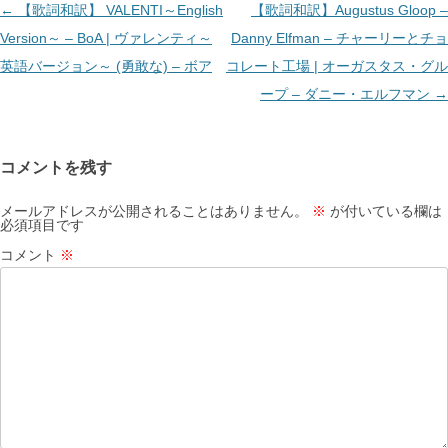
投
←
【歌詞和訳】 VALENTI～English
【歌詞和訳】Augustus Gloop –
稿
Version～ – BoA | ヴァレンティ～
Danny Elfman – チャーリーとチョ
ナ
英語バージョン～ (勇敢な) – ボア
コレート工場 | オーガスタス・グル
ビ
ープ – ダニー・エルフマン
→
ゲ
ー
コメントを残す
シ
ョ
メールアドレスが公開されることはありません。
※
が付いている欄は
必須項目です
ン
コメント
※