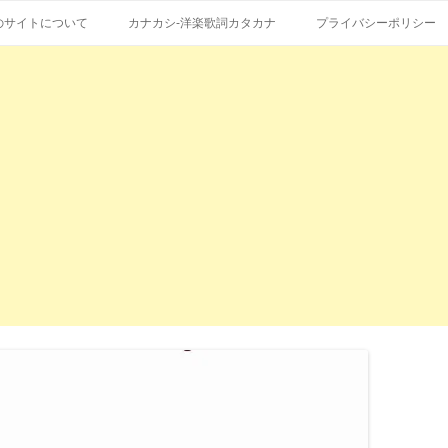
コ
エストも受付。
詞の和訳、英語の意味、読み方
ン
のサイトについて
カナカシ-洋楽歌詞カタカナ
プライバシーポリシー
テ
ン
ツ
へ
ス
キ
ッ
プ