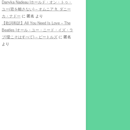
Danyka Nadeau |ホールド・オン・トゥ・
ユー(君を離さない) – オムニア ft. ダニー
カ・ナドー
に
匿名
より
【歌詞和訳】All You Need Is Love – The
Beatles |オール・ユー・ニード・イズ・ラ
ブ(愛こそはすべて) – ビートルズ
に
匿名
より