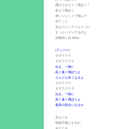
飛び上がろう！飛ぼう！
星まで飛ぼう
青いジェットで飛んで
何てこと
あなたにハマっちゃった
ずっとハマってるのよ
自動的にね Wow-
[
アンバー
]
ダダラララ
ダダララララ
ねえ、一緒に
高く速く飛ぼうよ
どんどん良くなるよ
ダダラララ
ダダララララ
ねえ、一緒に
高く速く飛ぼうよ
最高の気分になるわ
あなたを
制御不能にするわ
あなたを