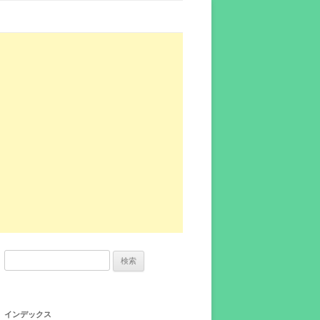
検
索:
インデックス