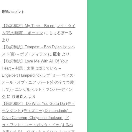
最近のコメント
【歌詞和訳】My Time – Bo en |マイ・タイ
ム(私の時間) – ボーエン
に
じぇるぼーる
より
【歌詞和訳】Tempest – Bob Dylan |テンペ
スト(嵐) – ボブ・ディラン
に
匿名
より
【歌詞和訳】Love Me With All Of Your
Heart – 邦題：太陽は燃えている –
Engelbert Humperdinck|ラブ･ミー･ウィズ･
オール・オブ・ユア･ハート(心の全てで愛
して) – エンゲルベルト・フンパーディン
ク
に
渡邉直人
より
【歌詞和訳】 Do What You Gotta Do (ディ
センダント (ディズニー) Descendants) –
Dove Cameron, Cheyenne Jackson | ド
ゥ・ワット・ユー・ガッタ・ドゥ (するべ
き事をする) – ダヴ・キャメロン, シャイア