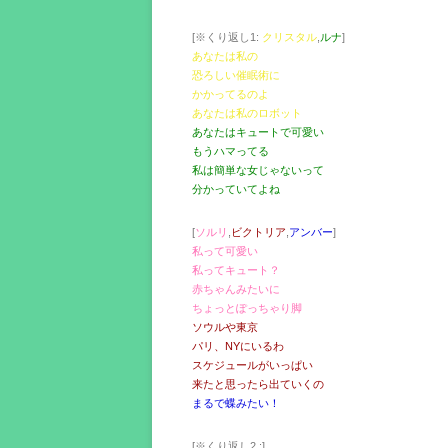
[※くり返し1:
クリスタル
,
ルナ
]
あなたは私の
恐ろしい催眠術に
かかってるのよ
あなたは私のロボット
あなたはキュートで可愛い
もうハマってる
私は簡単な女じゃないって
分かっていてよね
[
ソルリ
,
ビクトリア
,
アンバー
]
私って可愛い
私ってキュート？
赤ちゃんみたいに
ちょっとぽっちゃり脚
ソウルや東京
パリ、NYにいるわ
スケジュールがいっぱい
来たと思ったら出ていくの
まるで蝶みたい！
[※くり返し2 :]