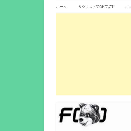
歌詞紹介、映画の主題歌とその和訳。リク
エイカシ | 洋楽歌
ホーム
リクエスト/CONTACT
こ