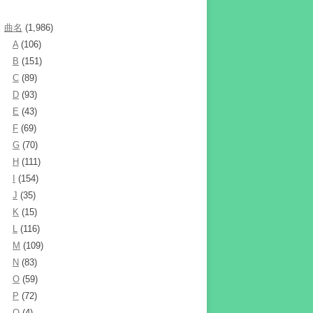
曲名
(1,986)
A
(106)
B
(151)
C
(89)
D
(93)
E
(43)
F
(69)
G
(70)
H
(111)
I
(154)
J
(35)
K
(15)
L
(116)
M
(109)
N
(83)
O
(59)
P
(72)
Q
(4)