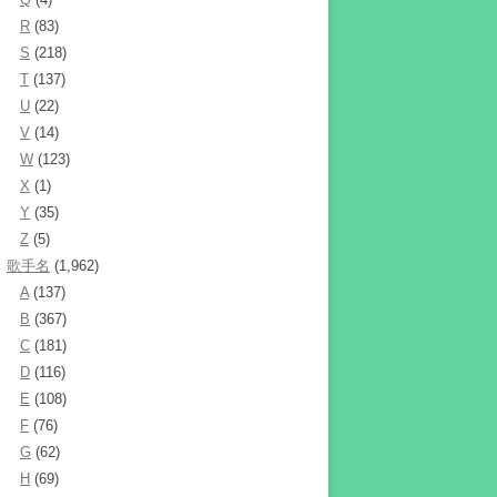
R
(83)
S
(218)
T
(137)
U
(22)
V
(14)
W
(123)
X
(1)
Y
(35)
Z
(5)
歌手名
(1,962)
A
(137)
B
(367)
C
(181)
D
(116)
E
(108)
F
(76)
G
(62)
H
(69)