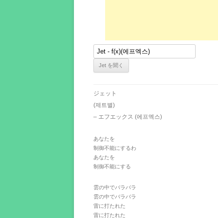
ジェット
(제트별)
– エフエックス (에프엑스)
あなたを
制御不能にするわ
あなたを
制御不能にする
雲の中でバラバラ
雲の中でバラバラ
雷に打たれた
雷に打たれた