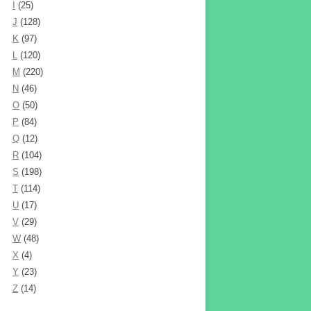
I
(25)
J
(128)
K
(97)
L
(120)
M
(220)
N
(46)
O
(50)
P
(84)
Q
(12)
R
(104)
S
(198)
T
(114)
U
(17)
V
(29)
W
(48)
X
(4)
Y
(23)
Z
(14)