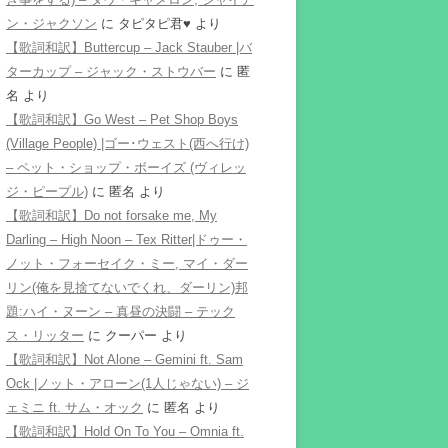
ン・ジャクソン
に
タピタピ君♥️
より
【歌詞和訳】Buttercup – Jack Stauber |バ
ターカップ – ジャック・ストウバー
に
匿
名
より
【歌詞和訳】Go West – Pet Shop Boys
(Village People) |ゴー･ウェスト(西へ行け)
– ペット・ショップ・ボーイズ (ヴィレッ
ジ・ピープル)
に
匿名
より
【歌詞和訳】Do not forsake me, My
Darling – High Noon – Tex Ritter|ドゥー・
ノット・フォーセイク・ミー, マイ・ダー
リン(俺を見捨てないでくれ、ダーリン)邦
題:ハイ・ヌーン – 真昼の決闘 – テック
ス・リッター
に
クーパー
より
【歌詞和訳】Not Alone – Gemini ft. Sam
Ock |ノット・アローン(1人じゃない) – ジ
ェミニ ft. サム・オック
に
匿名
より
【歌詞和訳】Hold On To You – Omnia ft.