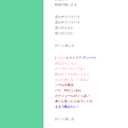
制御不能にする
雲の中でバラバラ
雲の中でバラバラ
雷に打たれた
雷に打たれた
[※くり返し1]
[
ソルリ
,
ビクトリア
,
アンバー
]
あなたちょっと
ナーバスになってる？
私のピンクのほっぺより
もっと赤くなってるわよ
ソウルや東京
パリ、NYにいるわ
スケジュールがいっぱい
来たと思ったら出ていくの
まるで蝶みたい！
[※くり返し2]