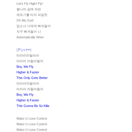
Let’s Fly High! Fly!
별나라 갈래 파란
제트기를 타자 파일럿
Oh My God
맙소사 너에게 빠져들어
자꾸 빠져들어 나
Automatically Wow-
[
アンバー
]
따라라라랄라라
따라라 라랄라랄라
Boy, We Fly
Higher & Faster
This Only Gets Better
따라라라랄라라
따라라 라랄라랄라
Boy, We Fly
Higher & Faster
This Gunna Be So Killa
Make U Lose Control
Make U Lose Control
Make U Lose Control