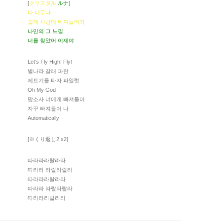
[
クリスタル
,
ルナ
]
다 너무나
쉽게 사랑에 빠져들어가
나만의 그 느낌
너를 찾았어 이제야
Let’s Fly High! Fly!
별나라 갈래 파란
제트기를 타자 파일럿
Oh My God
맙소사 너에게 빠져들어
자꾸 빠져들어 나
Automatically
[※くり返し2 x2]
따라라라랄라라
따라라 라랄라랄라
따라라라랄라라
따라라 라랄라랄라
따라라라랄라라