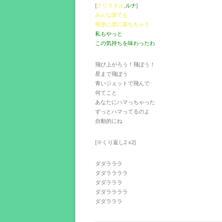
[
クリスタル
,
ルナ
]
みんな誰でも
簡単に恋に落ちちゃう
私もやっと
この気持ちを味わったわ
飛び上がろう！飛ぼう！
星まで飛ぼう
青いジェットで飛んで
何てこと
あなたにハマっちゃった
ずっとハマってるのよ
自動的にね
[※くり返し2 x2]
ダダラララ
ダダララララ
ダダラララ
ダダララララ
ダダラララ