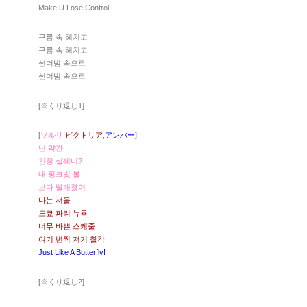
Make U Lose Control
구름 속 헤치고
구름 속 헤치고
썬더빔 속으로
썬더빔 속으로
[※くり返し1]
[
ソルリ
,
ビクトリア
,
アンバー
]
넌 약간
긴장 설레니?
내 핑크빛 볼
보다 빨개졌어
나는 서울
도쿄 파리 뉴욕
너무 바쁜 스케줄
여기 번쩍 저기 찰칵
Just Like A Butterfly!
[※くり返し2]