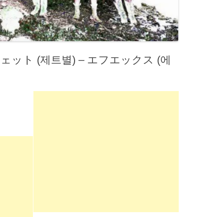
 | ジェット (제트별) – エフエックス (에