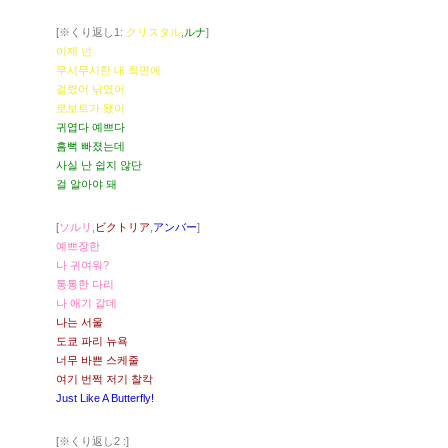
[※くり返し1:
クリスタル
,
ルナ
]
이제 넌
무시무시한 내 최면에
걸렸어 낚였어
로보트가 됐어
귀엽다 예쁘다
흠뻑 빠졌는데
사실 난 쉽지 않단
걸 알아야 돼
[
ソルリ
,
ビクトリア
,
アンバー
]
예쁘장한
나 귀여워?
통통한 다리
나 애기 같데
나는 서울
도쿄 파리 뉴욕
너무 바쁜 스케줄
여기 번쩍 저기 찰칵
Just Like A Butterfly!
[※くり返し2 :]