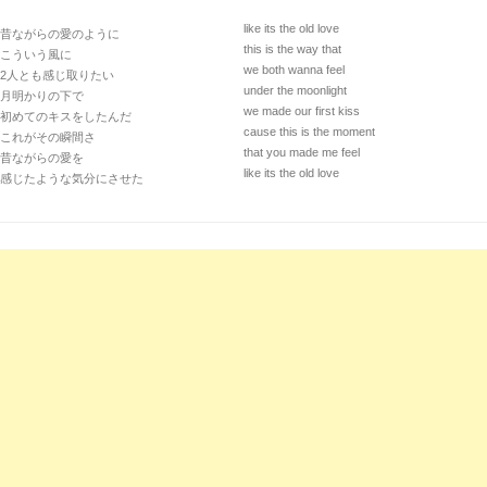
like its the old love
昔ながらの愛のように
this is the way that
こういう風に
we both wanna feel
2人とも感じ取りたい
under the moonlight
月明かりの下で
we made our first kiss
初めてのキスをしたんだ
cause this is the moment
これがその瞬間さ
that you made me feel
昔ながらの愛を
like its the old love
感じたような気分にさせた