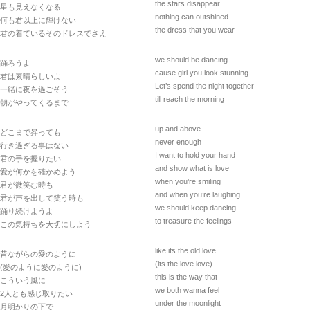
the stars disappear
星も見えなくなる
nothing can outshined
何も君以上に輝けない
the dress that you wear
君の着ているそのドレスでさえ
we should be dancing
踊ろうよ
cause girl you look stunning
君は素晴らしいよ
Let’s spend the night together
一緒に夜を過ごそう
till reach the morning
朝がやってくるまで
up and above
どこまで昇っても
never enough
行き過ぎる事はない
I want to hold your hand
君の手を握りたい
and show what is love
愛が何かを確かめよう
when you’re smiling
君が微笑む時も
and when you’re laughing
君が声を出して笑う時も
we should keep dancing
踊り続けようよ
to treasure the feelings
この気持ちを大切にしよう
like its the old love
昔ながらの愛のように
(its the love love)
(愛のように愛のように)
this is the way that
こういう風に
we both wanna feel
2人とも感じ取りたい
under the moonlight
月明かりの下で