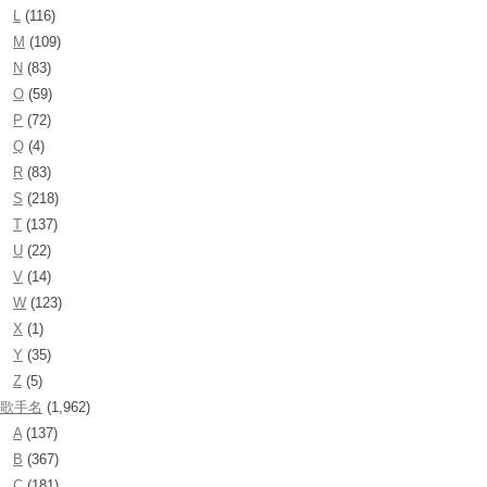
L
(116)
M
(109)
N
(83)
O
(59)
P
(72)
Q
(4)
R
(83)
S
(218)
T
(137)
U
(22)
V
(14)
W
(123)
X
(1)
Y
(35)
Z
(5)
歌手名
(1,962)
A
(137)
B
(367)
C
(181)