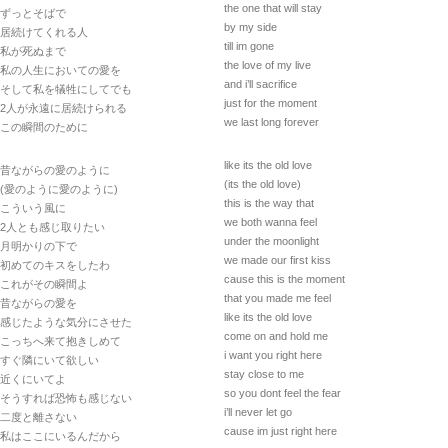
the one that will stay
ずっとそばで
by my side
居続けてくれる人
till im gone
私が死ぬまで
the love of my live
私の人生においての愛を
and i’ll sacrifice
そして私を犠牲にしてでも
just for the moment
2人が永遠に居続けられる
we last long forever
この瞬間のために
like its the old love
昔ながらの愛のように
(its the old love)
(愛のように愛のように)
this is the way that
こういう風に
we both wanna feel
2人とも感じ取りたい
under the moonlight
月明かりの下で
we made our first kiss
初めてのキスをしたわ
cause this is the moment
これがその瞬間よ
that you made me feel
昔ながらの愛を
like its the old love
感じたような気分にさせた
come on and hold me
こっちへ来て抱きしめて
i want you right here
すぐ隣にいて欲しい
stay close to me
近くにいてよ
so you dont feel the fear
そうすれば恐怖も感じない
i’ll never let go
二度と離さない
cause im just right here
私はここにいるんだから