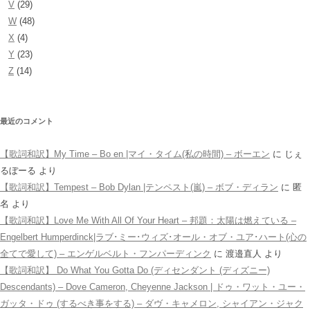
V
(29)
W
(48)
X
(4)
Y
(23)
Z
(14)
最近のコメント
【歌詞和訳】My Time – Bo en |マイ・タイム(私の時間) – ボーエン
に
じぇ
るぼーる
より
【歌詞和訳】Tempest – Bob Dylan |テンペスト(嵐) – ボブ・ディラン
に
匿
名
より
【歌詞和訳】Love Me With All Of Your Heart – 邦題：太陽は燃えている –
Engelbert Humperdinck|ラブ･ミー･ウィズ･オール・オブ・ユア･ハート(心の
全てで愛して) – エンゲルベルト・フンパーディンク
に
渡邉直人
より
【歌詞和訳】 Do What You Gotta Do (ディセンダント (ディズニー)
Descendants) – Dove Cameron, Cheyenne Jackson | ドゥ・ワット・ユー・
ガッタ・ドゥ (するべき事をする) – ダヴ・キャメロン, シャイアン・ジャク