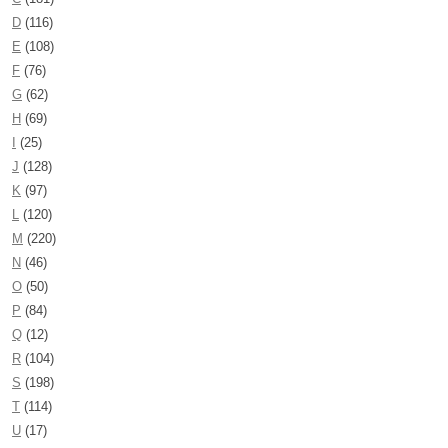
D
(116)
E
(108)
F
(76)
G
(62)
H
(69)
I
(25)
J
(128)
K
(97)
L
(120)
M
(220)
N
(46)
O
(50)
P
(84)
Q
(12)
R
(104)
S
(198)
T
(114)
U
(17)