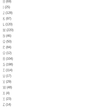
H
(69)
I
(25)
J
(128)
K
(97)
L
(120)
M
(220)
N
(46)
O
(50)
P
(84)
Q
(12)
R
(104)
S
(198)
T
(114)
U
(17)
V
(29)
W
(48)
X
(4)
Y
(23)
Z
(14)