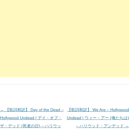
投
←
【歌詞和訳】 Day of the Dead –
【歌詞和訳】 We Are – Hollywood
稿
Hollywood Undead | デイ・オブ・
Undead | ウィー・アー (俺たちは)
ナ
ザ・デッド (死者の日) – ハリウッ
– ハリウッド・アンデッド
→