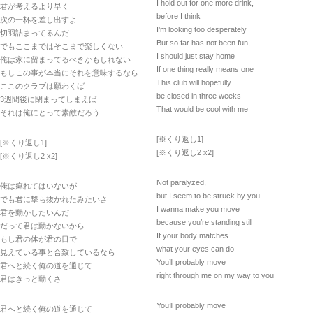
I hold out for one more drink,
君が考えるより早く
before I think
次の一杯を差し出すよ
I’m looking too desperately
切羽詰まってるんだ
But so far has not been fun,
でもここまではそこまで楽しくない
I should just stay home
俺は家に留まってるべきかもしれない
If one thing really means one
もしこの事が本当にそれを意味するなら
This club will hopefully
ここのクラブは願わくば
be closed in three weeks
3週間後に閉まってしまえば
That would be cool with me
それは俺にとって素敵だろう
[※くり返し1]
[※くり返し1]
[※くり返し2 x2]
[※くり返し2 x2]
Not paralyzed,
俺は痺れてはいないが
but I seem to be struck by you
でも君に撃ち抜かれたみたいさ
I wanna make you move
君を動かしたいんだ
because you’re standing still
だって君は動かないから
If your body matches
もし君の体が君の目で
what your eyes can do
見えている事と合致しているなら
You’ll probably move
君へと続く俺の道を通じて
right through me on my way to you
君はきっと動くさ
You’ll probably move
君へと続く俺の道を通じて