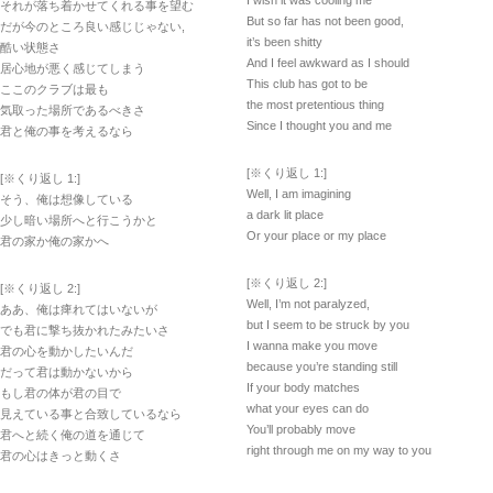
I wish it was cooling me
それが落ち着かせてくれる事を望む
But so far has not been good,
だが今のところ良い感じじゃない,
it’s been shitty
酷い状態さ
And I feel awkward as I should
居心地が悪く感じてしまう
This club has got to be
ここのクラブは最も
the most pretentious thing
気取った場所であるべきさ
Since I thought you and me
君と俺の事を考えるなら
[※くり返し 1:]
[※くり返し 1:]
Well, I am imagining
そう、俺は想像している
a dark lit place
少し暗い場所へと行こうかと
Or your place or my place
君の家か俺の家かへ
[※くり返し 2:]
[※くり返し 2:]
Well, I’m not paralyzed,
ああ、俺は痺れてはいないが
but I seem to be struck by you
でも君に撃ち抜かれたみたいさ
I wanna make you move
君の心を動かしたいんだ
because you’re standing still
だって君は動かないから
If your body matches
もし君の体が君の目で
what your eyes can do
見えている事と合致しているなら
You’ll probably move
君へと続く俺の道を通じて
right through me on my way to you
君の心はきっと動くさ