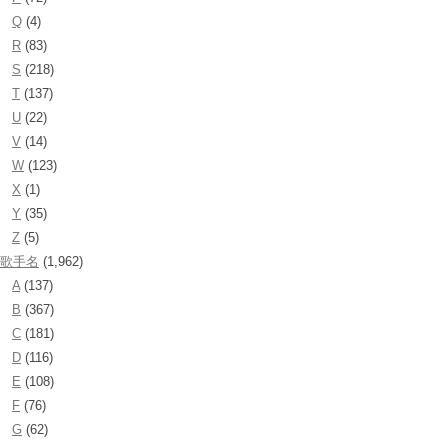
Q
(4)
R
(83)
S
(218)
T
(137)
U
(22)
V
(14)
W
(123)
X
(1)
Y
(35)
Z
(5)
歌手名
(1,962)
A
(137)
B
(367)
C
(181)
D
(116)
E
(108)
F
(76)
G
(62)