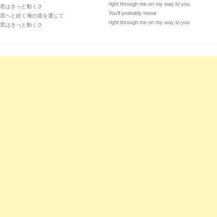
right through me on my way to you
君はきっと動くさ
You’ll probably move
君へと続く俺の道を通じて
right through me on my way to you
君はきっと動くさ