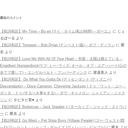
最近のコメント
【歌詞和訳】My Time – Bo en |マイ・タイム(私の時間) – ボーエン
に
じぇ
るぼーる
より
【歌詞和訳】Tempest – Bob Dylan |テンペスト(嵐) – ボブ・ディラン
に
匿
名
より
【歌詞和訳】Love Me With All Of Your Heart – 邦題：太陽は燃えている –
Engelbert Humperdinck|ラブ･ミー･ウィズ･オール・オブ・ユア･ハート(心の
全てで愛して) – エンゲルベルト・フンパーディンク
に
渡邉直人
より
【歌詞和訳】 Do What You Gotta Do (ディセンダント (ディズニー)
Descendants) – Dove Cameron, Cheyenne Jackson | ドゥ・ワット・ユー・
ガッタ・ドゥ (するべき事をする) – ダヴ・キャメロン, シャイアン・ジャク
ソン
に
タピタピ君♥️
より
【歌詞和訳】Buttercup – Jack Stauber |バターカップ – ジャック・ストウバ
ー
に
匿名
より
【歌詞和訳】Go West – Pet Shop Boys (Village People) |ゴー･ウェスト(西
へ行け) – ペット・ショップ・ボーイズ (ヴィレッジ・ピープル)
に
匿名
より