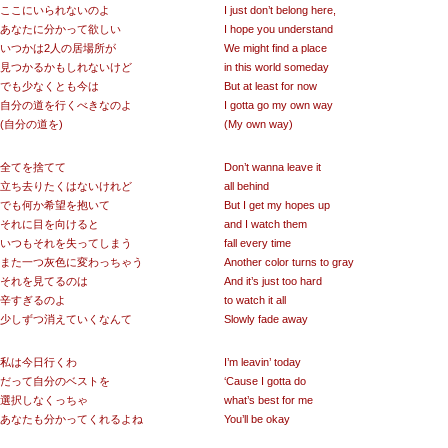
ここにいられないのよ
I just don’t belong here,
あなたに分かって欲しい
I hope you understand
いつかは2人の居場所が
We might find a place
見つかるかもしれないけど
in this world someday
でも少なくとも今は
But at least for now
自分の道を行くべきなのよ
I gotta go my own way
(自分の道を)
(My own way)
全てを捨てて
Don’t wanna leave it
立ち去りたくはないけれど
all behind
でも何か希望を抱いて
But I get my hopes up
それに目を向けると
and I watch them
いつもそれを失ってしまう
fall every time
また一つ灰色に変わっちゃう
Another color turns to gray
それを見てるのは
And it’s just too hard
辛すぎるのよ
to watch it all
少しずつ消えていくなんて
Slowly fade away
私は今日行くわ
I’m leavin’ today
だって自分のベストを
‘Cause I gotta do
選択しなくっちゃ
what’s best for me
あなたも分かってくれるよね
You’ll be okay