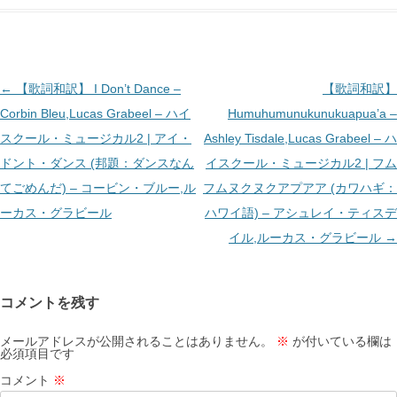
投
←
【歌詞和訳】 I Don’t Dance –
【歌詞和訳】
稿
Corbin Bleu,Lucas Grabeel – ハイ
Humuhumunukunukuapua’a –
ナ
スクール・ミュージカル2 | アイ・
Ashley Tisdale,Lucas Grabeel – ハ
ビ
ドント・ダンス (邦題：ダンスなん
イスクール・ミュージカル2 | フム
ゲ
てごめんだ) – コービン・ブルー,ル
フムヌクヌクアプアア (カワハギ：
ー
ーカス・グラビール
ハワイ語) – アシュレイ・ティスデ
シ
イル,ルーカス・グラビール
→
ョ
ン
コメントを残す
メールアドレスが公開されることはありません。
※
が付いている欄は
必須項目です
コメント
※