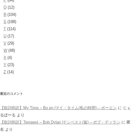
P
(84)
Q
(12)
R
(104)
S
(198)
T
(114)
U
(17)
V
(29)
W
(48)
X
(4)
Y
(23)
Z
(14)
最近のコメント
【歌詞和訳】My Time – Bo en |マイ・タイム(私の時間) – ボーエン
に
じぇ
るぼーる
より
【歌詞和訳】Tempest – Bob Dylan |テンペスト(嵐) – ボブ・ディラン
に
匿
名
より