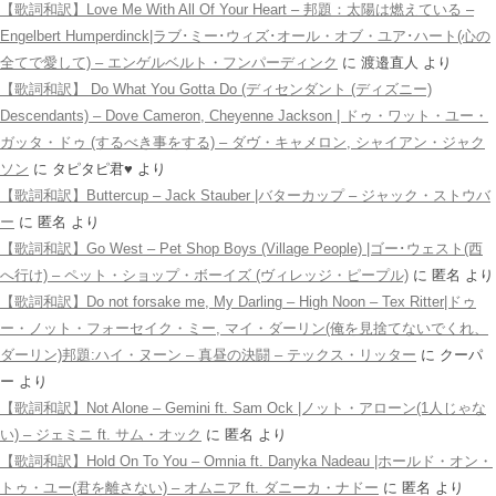
【歌詞和訳】Love Me With All Of Your Heart – 邦題：太陽は燃えている –
Engelbert Humperdinck|ラブ･ミー･ウィズ･オール・オブ・ユア･ハート(心の
全てで愛して) – エンゲルベルト・フンパーディンク
に
渡邉直人
より
【歌詞和訳】 Do What You Gotta Do (ディセンダント (ディズニー)
Descendants) – Dove Cameron, Cheyenne Jackson | ドゥ・ワット・ユー・
ガッタ・ドゥ (するべき事をする) – ダヴ・キャメロン, シャイアン・ジャク
ソン
に
タピタピ君♥️
より
【歌詞和訳】Buttercup – Jack Stauber |バターカップ – ジャック・ストウバ
ー
に
匿名
より
【歌詞和訳】Go West – Pet Shop Boys (Village People) |ゴー･ウェスト(西
へ行け) – ペット・ショップ・ボーイズ (ヴィレッジ・ピープル)
に
匿名
より
【歌詞和訳】Do not forsake me, My Darling – High Noon – Tex Ritter|ドゥ
ー・ノット・フォーセイク・ミー, マイ・ダーリン(俺を見捨てないでくれ、
ダーリン)邦題:ハイ・ヌーン – 真昼の決闘 – テックス・リッター
に
クーパ
ー
より
【歌詞和訳】Not Alone – Gemini ft. Sam Ock |ノット・アローン(1人じゃな
い) – ジェミニ ft. サム・オック
に
匿名
より
【歌詞和訳】Hold On To You – Omnia ft. Danyka Nadeau |ホールド・オン・
トゥ・ユー(君を離さない) – オムニア ft. ダニーカ・ナドー
に
匿名
より