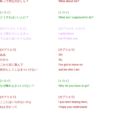
私って何なのかしら？
What about me?
[トロイ]
[トロイ]
どうすればいいんだ？
What am I supposed to do?
[ガブリエラ, トロイ]
[ガブリエラ, トロイ]
もう終わりにしなきゃ
I gotta leave
でもまた会いたくなるわ
but I’ll miss you
[ガブリエラ]
[ガブリエラ]
ああ
Oh
だから
So,
こから次に進んで
I’ve got to move on
自分らしくしなきゃいけない
and be who I am
[トロイ]
[トロイ]
なぜ離れなきゃいけない？
Why do you have to go?
[ガブリエラ]
[ガブリエラ]
ここにはいられないのよ
I just don’t belong here,
ねえ分かって
I hope you understand