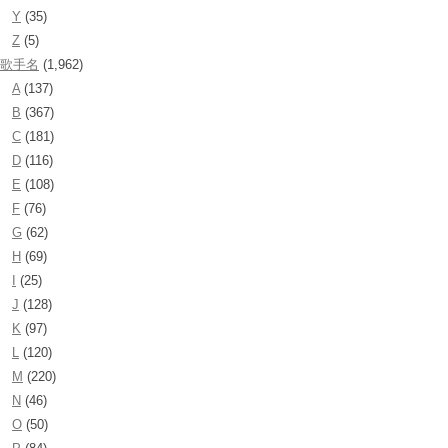
Y
(35)
Z
(5)
歌手名
(1,962)
A
(137)
B
(367)
C
(181)
D
(116)
E
(108)
F
(76)
G
(62)
H
(69)
I
(25)
J
(128)
K
(97)
L
(120)
M
(220)
N
(46)
O
(50)