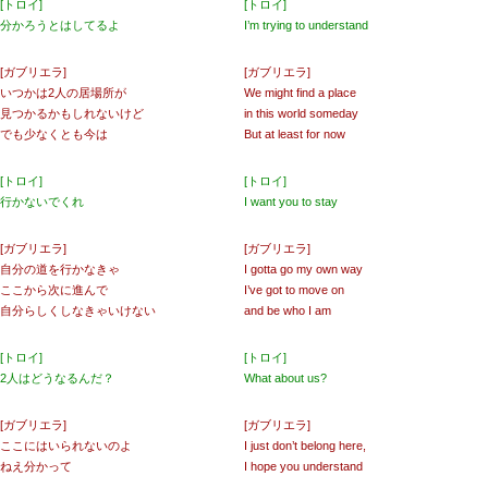
[トロイ]
[トロイ]
分かろうとはしてるよ
I’m trying to understand
[ガブリエラ]
[ガブリエラ]
いつかは2人の居場所が
We might find a place
見つかるかもしれないけど
in this world someday
でも少なくとも今は
But at least for now
[トロイ]
[トロイ]
行かないでくれ
I want you to stay
[ガブリエラ]
[ガブリエラ]
自分の道を行かなきゃ
I gotta go my own way
ここから次に進んで
I’ve got to move on
自分らしくしなきゃいけない
and be who I am
[トロイ]
[トロイ]
2人はどうなるんだ？
What about us?
[ガブリエラ]
[ガブリエラ]
ここにはいられないのよ
I just don’t belong here,
ねえ分かって
I hope you understand