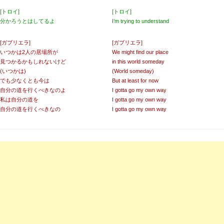
[トロイ]
[トロイ]
分かろうとはしてるよ
I’m trying to understand
[ガブリエラ]
[ガブリエラ]
いつかは2人の居場所が
We might find our place
見つかるかもしれないけど
in this world someday
(いつかは)
(World someday)
でも少なくとも今は
But at least for now
自分の道を行くべきなのよ
I gotta go my own way
私は自分の道を
I gotta go my own way
自分の道を行くべきなの
I gotta go my own way