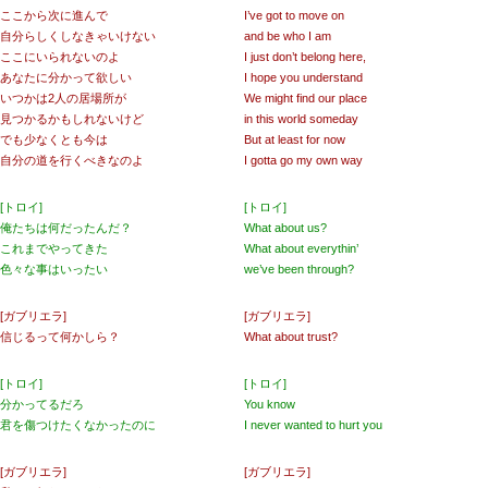
ここから次に進んで
I’ve got to move on
自分らしくしなきゃいけない
and be who I am
ここにいられないのよ
I just don’t belong here,
あなたに分かって欲しい
I hope you understand
いつかは2人の居場所が
We might find our place
見つかるかもしれないけど
in this world someday
でも少なくとも今は
But at least for now
自分の道を行くべきなのよ
I gotta go my own way
[トロイ]
[トロイ]
俺たちは何だったんだ？
What about us?
これまでやってきた
What about everythin’
色々な事はいったい
we’ve been through?
[ガブリエラ]
[ガブリエラ]
信じるって何かしら？
What about trust?
[トロイ]
[トロイ]
分かってるだろ
You know
君を傷つけたくなかったのに
I never wanted to hurt you
[ガブリエラ]
[ガブリエラ]