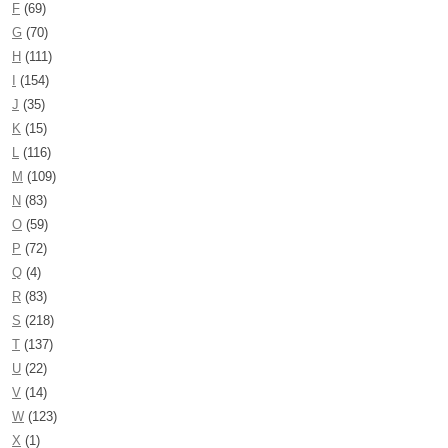
F
(69)
G
(70)
H
(111)
I
(154)
J
(35)
K
(15)
L
(116)
M
(109)
N
(83)
O
(59)
P
(72)
Q
(4)
R
(83)
S
(218)
T
(137)
U
(22)
V
(14)
W
(123)
X
(1)