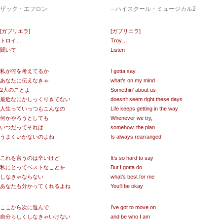
ザック・エフロン
– ハイスクール・ミュージカル2
[ガブリエラ]
[ガブリエラ]
トロイ…
Troy…
聞いて
Listen
私が何を考えてるか
I gotta say
あなたに伝えなきゃ
what’s on my mind
2人のことよ
Somethin’ about us
最近なにかしっくりきてない
doesn’t seem right these days
人生っていっつもこんなの
Life keeps getting in the way
何かやろうとしても
Whenever we try,
いつだってそれは
somehow, the plan
うまくいかないのよね
Is always rearranged
これを言うのは辛いけど
It’s so hard to say
私にとってベストなことを
But I gotta do
しなきゃならない
what’s best for me
あなたも分かってくれるよね
You’ll be okay
ここから次に進んで
I’ve got to move on
自分らしくしなきゃいけない
and be who I am