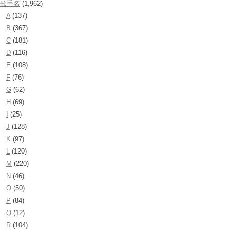
歌手名
(1,962)
A
(137)
B
(367)
C
(181)
D
(116)
E
(108)
F
(76)
G
(62)
H
(69)
I
(25)
J
(128)
K
(97)
L
(120)
M
(220)
N
(46)
O
(50)
P
(84)
Q
(12)
R
(104)