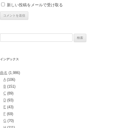
新しい投稿をメールで受け取る
検
索:
インデックス
曲名
(1,986)
A
(106)
B
(151)
C
(89)
D
(93)
E
(43)
F
(69)
G
(70)
H
(111)