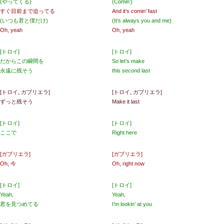
(やってくる)
(Comin’)
すぐ目前まで迫ってる
And it’s comin’ fast
(いつも君と僕だけ)
(It’s always you and me)
Oh, yeah
Oh, yeah
[トロイ]
[トロイ]
だからこの瞬間を
So let’s make
永遠に残そう
this second last
[トロイ, ガブリエラ]
[トロイ, ガブリエラ]
ずっと残そう
Make it last
[トロイ]
[トロイ]
ここで
Right here
[ガブリエラ]
[ガブリエラ]
Oh, 今
Oh, right now
[トロイ]
[トロイ]
Yeah,
Yeah,
君を見つめてる
I’m lookin’ at you