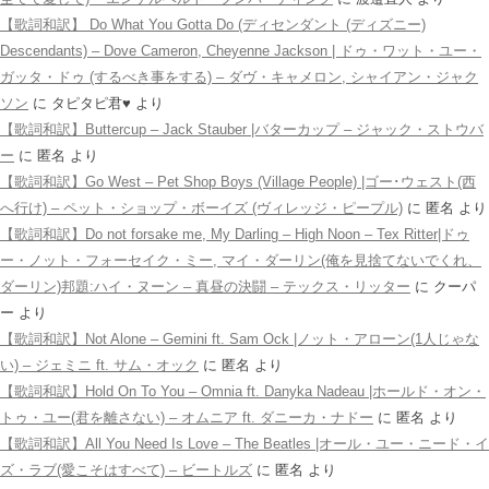
【歌詞和訳】 Do What You Gotta Do (ディセンダント (ディズニー)
Descendants) – Dove Cameron, Cheyenne Jackson | ドゥ・ワット・ユー・
ガッタ・ドゥ (するべき事をする) – ダヴ・キャメロン, シャイアン・ジャク
ソン
に
タピタピ君♥️
より
【歌詞和訳】Buttercup – Jack Stauber |バターカップ – ジャック・ストウバ
ー
に
匿名
より
【歌詞和訳】Go West – Pet Shop Boys (Village People) |ゴー･ウェスト(西
へ行け) – ペット・ショップ・ボーイズ (ヴィレッジ・ピープル)
に
匿名
より
【歌詞和訳】Do not forsake me, My Darling – High Noon – Tex Ritter|ドゥ
ー・ノット・フォーセイク・ミー, マイ・ダーリン(俺を見捨てないでくれ、
ダーリン)邦題:ハイ・ヌーン – 真昼の決闘 – テックス・リッター
に
クーパ
ー
より
【歌詞和訳】Not Alone – Gemini ft. Sam Ock |ノット・アローン(1人じゃな
い) – ジェミニ ft. サム・オック
に
匿名
より
【歌詞和訳】Hold On To You – Omnia ft. Danyka Nadeau |ホールド・オン・
トゥ・ユー(君を離さない) – オムニア ft. ダニーカ・ナドー
に
匿名
より
【歌詞和訳】All You Need Is Love – The Beatles |オール・ユー・ニード・イ
ズ・ラブ(愛こそはすべて) – ビートルズ
に
匿名
より