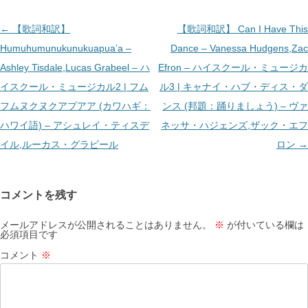
投
←
【歌詞和訳】
【歌詞和訳】 Can I Have This
稿
Humuhumunukunukuapua’a –
Dance – Vanessa Hudgens,Zac
ナ
Ashley Tisdale,Lucas Grabeel – ハ
Efron – ハイスクール・ミュージカ
ビ
イスクール・ミュージカル2 | フム
ル3 | キャナイ・ハブ・ディス・ダ
ゲ
フムヌクヌクアプアア (カワハギ：
ンス (邦題：踊りましょう) – ヴァ
ー
ハワイ語) – アシュレイ・ティスデ
ネッサ・ハジェンズ,ザック・エフ
シ
イル,ルーカス・グラビール
ロン
→
ョ
ン
コメントを残す
メールアドレスが公開されることはありません。
※
が付いている欄は
必須項目です
コメント
※