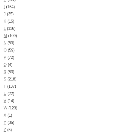
I
(154)
J
(35)
K
(15)
L
(116)
M
(109)
N
(83)
O
(59)
P
(72)
Q
(4)
R
(83)
S
(218)
T
(137)
U
(22)
V
(14)
W
(123)
X
(1)
Y
(35)
Z
(5)