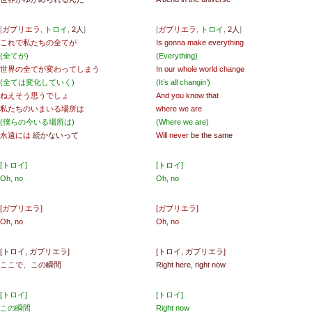
[
ガブリエラ
,
トロイ
,
2人
]
[
ガブリエラ
,
トロイ
,
2人
]
これで私たちの全てが
Is gonna make everything
(全てが)
(Everything)
世界の全てが変わってしまう
In our whole world change
(全ては変化していく)
(It’s all changin’)
ねえそう思うでしょ
And you know that
私たちのいまいる場所は
where we are
(僕らの今いる場所は)
(Where we are)
永遠には
続かないって
Will never
be the same
[トロイ]
[トロイ]
Oh, no
Oh, no
[ガブリエラ]
[ガブリエラ]
Oh, no
Oh, no
[トロイ, ガブリエラ]
[トロイ, ガブリエラ]
ここで、この瞬間
Right here, right now
[トロイ]
[トロイ]
この瞬間
Right now