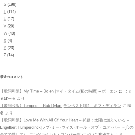
S
(198)
T
(114)
U
(17)
V
(29)
W
(48)
X
(4)
Y
(23)
Z
(14)
最近のコメント
【歌詞和訳】My Time – Bo en |マイ・タイム(私の時間) – ボーエン
に
じぇ
るぼーる
より
【歌詞和訳】Tempest – Bob Dylan |テンペスト(嵐) – ボブ・ディラン
に
匿
名
より
【歌詞和訳】Love Me With All Of Your Heart – 邦題：太陽は燃えている –
Engelbert Humperdinck|ラブ･ミー･ウィズ･オール・オブ・ユア･ハート(心の
全てで愛して) – エンゲルベルト・フンパーディンク
に
渡邉直人
より