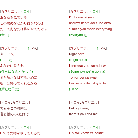
[
ガブリエラ
,
トロイ
]
[
ガブリエラ
,
トロイ
]
あなたを見ている
I’m lookin’ at you
この眺めが心から好きなのよ
and my heart loves the view
だってあなたは私の全てだから
‘Cause you mean everything
(全て)
(Everything)
[
ガブリエラ
,
トロイ
,
2人
]
[
ガブリエラ
,
トロイ
,
2人
]
今
ここで
Right
here
(ここで)
(Right here)
あなたに誓うわ
I promise you, somehow
(僕らはなんとかして)
(Somehow we’re gonna)
また新たな日するために
Tomorrow can wait
明日は待ってくれるから
For some other day to be
(新たな日に)
(To be)
[トロイ,ガブリエラ]
[トロイ,ガブリエラ]
でも今この瞬間は
But right now,
君と僕の2人だけで
there’s you and me
[ガブリエラ,
トロイ
]
[ガブリエラ,
トロイ
]
Oh, その時がやってくるわ
Oh, we know it’s comin’