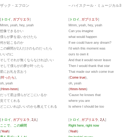
ザック・エフロン
– ハイスクール・ミュージカル3
[
トロイ
,
ガブリエラ
]
[
トロイ
,
ガブリエラ
]
Mmm, yeah, hey, yeah
Mmm, yeah, hey, yeah
想像できるかい
Can you imagine
僕らが夢を追いかけたら
what would happen
何が起こるのか
If we could have any dream?
この瞬間が2人だけのものだったら
I’d wish this moment was
いいのに
ours to own it
そしてそれが無くならなければいい
And that it would never leave
そして僕らがの夢が叶ったら
Then I would thank that star
星にお礼を言おう
That made our wish come true
(
叶ったら
),
(
Come true
),
oh, yeah
oh, yeah
(
Hmm-hmm
)
(
Hmm-hmm
)
だって星は僕らがどこにいるか
‘Cause he knows that
見ててくれる
where you are
どこにいればいいのかも教えてくれる
Is where I should be too
[
トロイ
,
ガブリエラ
,
2人
]
[
トロイ
,
ガブリエラ
,
2人
]
ここで、この瞬間
Right here, right now
(
Yeah
)
(
Yeah
)