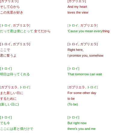
[ガブリエラ]
[ガブリエラ]
そして心から
And my heart
この光景が好き
loves the view
[
トロイ
,
ガブリエラ
]
[
トロイ
,
ガブリエラ
]
だって君は僕にとって
全てだから
‘Cause you mean every
thing
[トロイ, ガブリエラ]
[トロイ, ガブリエラ]
ここで
Right here,
君に誓うよ
I promise you, somehow
[トロイ]
[トロイ]
明日は待ってくれる
That tomorrow can wait
[
ガブリエラ
,
トロイ
]
[
ガブリエラ
,
トロイ
]
また新しい日に
For some other day
するために
to be
(新しい日に)
(To be)
[トロイ]
[トロイ]
でも今
But right now
ここには君と僕だけで
there’s you and me