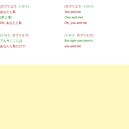
[
ガブリエラ
,
トロイ
]
[
ガブリエラ
,
トロイ
]
あなたと私
You and me
(君と僕)
(You and me)
Oh, あなたと私
Oh, you and me
[
トロイ
,
ガブリエラ
]
[
トロイ
,
ガブリエラ
]
でも今ここには
But right now there’s
あなたと私だけで
you and me