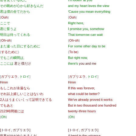
君を見ているんだ
I’m lookin’ at you
その眺めが心から好きなんだ
and my heart loves the view
君は僕の全てだから
‘Cause you mean everything
(
Ooh
)
(
Ooh
)
ここで
Right here,
君に誓うよ
I promise you, somehow
明日は待ってくれる
That tomorrow can wait
(
Oh-oh
)
(
Oh-oh
)
また違った日にするために
For some other day to be
(
するために
)
(
To be
)
でもこの瞬間は,
But right now,
ここには
君と僕だけ
there’s
you and me
[
ガブリエラ
,
トロイ
]
[
ガブリエラ
,
トロイ
]
Hmm
Hmm
もしこれが永遠なら
If this was forever,
それ以上嬉しいことはないわ
what could be better?
2人はうまくいくって証明できてる
We’ve already proved it works
でもあと
But in two thousand one hundred
2123時間後には
twenty-three hours
(
Oh
)
(
Oh
)
[トロイ, ガブリエラ]
[トロイ, ガブリエラ]
世界がゆがめられるんだ
A bend in the universe