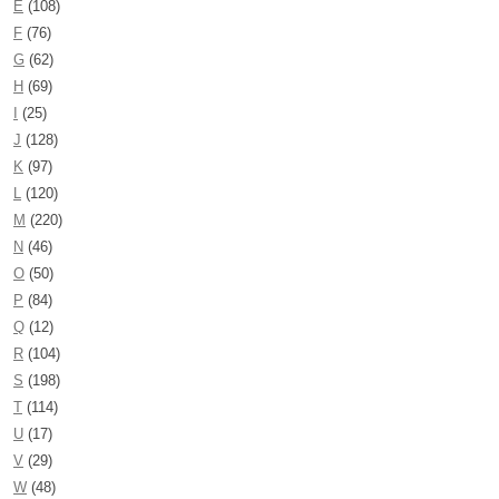
E
(108)
F
(76)
G
(62)
H
(69)
I
(25)
J
(128)
K
(97)
L
(120)
M
(220)
N
(46)
O
(50)
P
(84)
Q
(12)
R
(104)
S
(198)
T
(114)
U
(17)
V
(29)
W
(48)