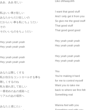
Like ohhwayohh
ああ、ああ 欲しい
I want that good stuff
私はいい事が欲しい
And I only get it from you
あなたからだけ欲しいの
So give me the good stuff
だからいい事を私にちょうだい
That good stuff
その
That good good good
そのいいものをちょうだい
Hey yeah yeah yeah
Hey yeah yeah yeah
Hey yeah yeah yeah
Hey yeah yeah yeah
Hey yeah yeah yeah
Hey yeah yeah yeah
Hey yeah yeah yeah
Hey yeah yeah yeah
You
あなたは難しくする
You’re making it hard
私が自分をコントロールする事を
for me to control myself
難しくするのね
Want you to take me
私を連れ戻して欲しい
back to where we first felt
一番初めのあの感覚へと
Something real
リアルのあの場所へ
Wanna feel with you
あなたと感じたい
Something real with you