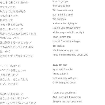
how to get you
そこまで来てくれるのか
to cross de line
考えていたわ
We have a history
私たちには歴史がある
but I think it’s time
でも今はきっと
We go back
振り返って
and visit the highlights
それを見る時なのね
Cause you always knew
あなたはいつだって
all the ways to hold me right
私をちゃんと抱きしめてくれた
Yeah I know that
Yeah 分かってる
love ain’t worth the hype
愛は誇張するべきじゃない
But look at
でもあなたのしてくれた事を
what look what you do
見つめて
Keep me reminiscing about you
あなたをずっと覚えていたい
Baby I’m just
ベイビー私はただ
tryna catch a vibe
バイブスを感じたいの
Tryna catch it
それを感じたい
with you only with you
あなたと、あなただけと
Only that good good
いいことだけを
I want that good stuff
私はいい事が欲しい
And I only get it from you
あなたからだけ欲しいの
So give me that good stuff
だからいい事を私にちょうだい