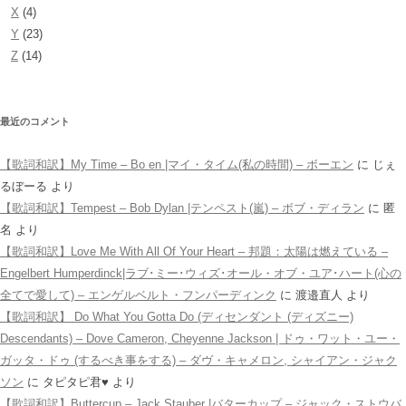
X
(4)
Y
(23)
Z
(14)
最近のコメント
【歌詞和訳】My Time – Bo en |マイ・タイム(私の時間) – ボーエン
に
じぇ
るぼーる
より
【歌詞和訳】Tempest – Bob Dylan |テンペスト(嵐) – ボブ・ディラン
に
匿
名
より
【歌詞和訳】Love Me With All Of Your Heart – 邦題：太陽は燃えている –
Engelbert Humperdinck|ラブ･ミー･ウィズ･オール・オブ・ユア･ハート(心の
全てで愛して) – エンゲルベルト・フンパーディンク
に
渡邉直人
より
【歌詞和訳】 Do What You Gotta Do (ディセンダント (ディズニー)
Descendants) – Dove Cameron, Cheyenne Jackson | ドゥ・ワット・ユー・
ガッタ・ドゥ (するべき事をする) – ダヴ・キャメロン, シャイアン・ジャク
ソン
に
タピタピ君♥️
より
【歌詞和訳】Buttercup – Jack Stauber |バターカップ – ジャック・ストウバ