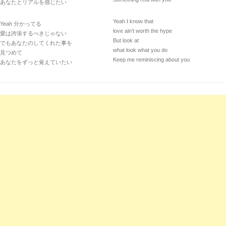
あなたとリアルを感じたい
Yeah I know that
Yeah 分かってる
love ain’t worth the hype
愛は誇張するべきじゃない
But look at
でもあなたのしてくれた事を
what look what you do
見つめて
Keep me reminiscing about you
あなたをずっと覚えていたい