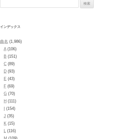
検
索:
インデックス
曲名
(1,986)
A
(106)
B
(151)
C
(89)
D
(93)
E
(43)
F
(69)
G
(70)
H
(111)
I
(154)
J
(35)
K
(15)
L
(116)
M
(109)