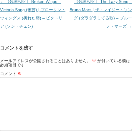
投
←
【歌詞和訳】 Broken Wings –
【歌詞和訳】 The Lazy Song –
稿
Victoria Song (宋茜) | ブロークン・
Bruno Mars | ザ・レイジー・ソン
ナ
ウィングス (折れた羽) – ビクトリ
グ (ダラダラしてる歌) – ブルー
ビ
ア (ソン・チェン)
ノ・マーズ
→
ゲ
ー
コメントを残す
シ
ョ
メールアドレスが公開されることはありません。
※
が付いている欄は
必須項目です
ン
コメント
※