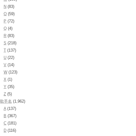
N
(83)
O
(59)
P
(72)
Q
(4)
R
(83)
S
(218)
T
(137)
U
(22)
V
(14)
W
(123)
X
(1)
Y
(35)
Z
(5)
歌手名
(1,962)
A
(137)
B
(367)
C
(181)
D
(116)