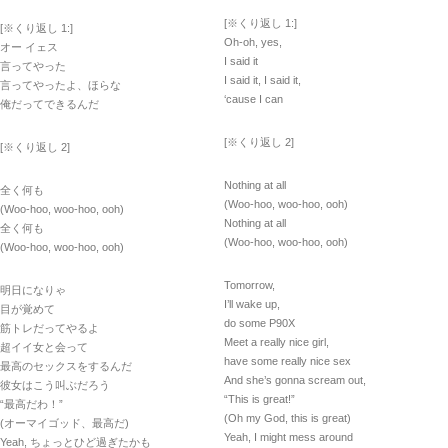
[※くり返し 1:]
[※くり返し 1:]
Oh-oh, yes,
オー イェス
I said it
言ってやった
I said it, I said it,
言ってやったよ、ほらな
‘cause I can
俺だってできるんだ
[※くり返し 2]
[※くり返し 2]
Nothing at all
全く何も
(Woo-hoo, woo-hoo, ooh)
(Woo-hoo, woo-hoo, ooh)
Nothing at all
全く何も
(Woo-hoo, woo-hoo, ooh)
(Woo-hoo, woo-hoo, ooh)
Tomorrow,
明日になりゃ
I’ll wake up,
目が覚めて
do some P90X
筋トレだってやるよ
Meet a really nice girl,
超イイ女と会って
have some really nice sex
最高のセックスをするんだ
And she’s gonna scream out,
彼女はこう叫ぶだろう
“This is great!”
“最高だわ！”
(Oh my God, this is great)
(オーマイゴッド、最高だ)
Yeah, I might mess around
Yeah, ちょっとひど過ぎたかも