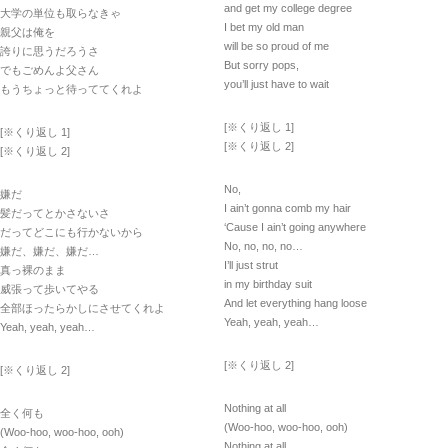
and get my college degree
大学の単位も取らなきゃ
I bet my old man
親父は俺を
will be so proud of me
誇りに思うだろうさ
But sorry pops,
でもごめんよ父さん
you’ll just have to wait
もうちょっと待っててくれよ
[※くり返し 1]
[※くり返し 1]
[※くり返し 2]
[※くり返し 2]
No,
嫌だ
I ain’t gonna comb my hair
髪だってとかさないさ
‘Cause I ain’t going anywhere
だってどこにも行かないから
No, no, no, no…
嫌だ、嫌だ、嫌だ…
I’ll just strut
真っ裸のまま
in my birthday suit
威張って歩いてやる
And let everything hang loose
全部ほったらかしにさせてくれよ
Yeah, yeah, yeah…
Yeah, yeah, yeah…
[※くり返し 2]
[※くり返し 2]
Nothing at all
全く何も
(Woo-hoo, woo-hoo, ooh)
(Woo-hoo, woo-hoo, ooh)
Nothing at all