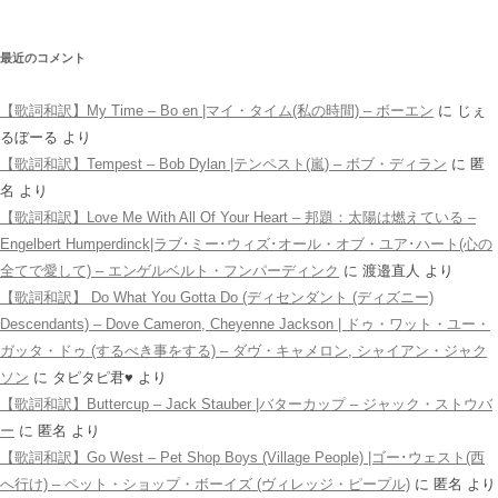
最近のコメント
【歌詞和訳】My Time – Bo en |マイ・タイム(私の時間) – ボーエン
に
じぇ
るぼーる
より
【歌詞和訳】Tempest – Bob Dylan |テンペスト(嵐) – ボブ・ディラン
に
匿
名
より
【歌詞和訳】Love Me With All Of Your Heart – 邦題：太陽は燃えている –
Engelbert Humperdinck|ラブ･ミー･ウィズ･オール・オブ・ユア･ハート(心の
全てで愛して) – エンゲルベルト・フンパーディンク
に
渡邉直人
より
【歌詞和訳】 Do What You Gotta Do (ディセンダント (ディズニー)
Descendants) – Dove Cameron, Cheyenne Jackson | ドゥ・ワット・ユー・
ガッタ・ドゥ (するべき事をする) – ダヴ・キャメロン, シャイアン・ジャク
ソン
に
タピタピ君♥️
より
【歌詞和訳】Buttercup – Jack Stauber |バターカップ – ジャック・ストウバ
ー
に
匿名
より
【歌詞和訳】Go West – Pet Shop Boys (Village People) |ゴー･ウェスト(西
へ行け) – ペット・ショップ・ボーイズ (ヴィレッジ・ピープル)
に
匿名
より