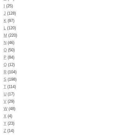
I
(25)
J
(128)
K
(97)
L
(120)
M
(220)
N
(46)
O
(50)
P
(84)
Q
(12)
R
(104)
S
(198)
T
(114)
U
(17)
V
(29)
W
(48)
X
(4)
Y
(23)
Z
(14)