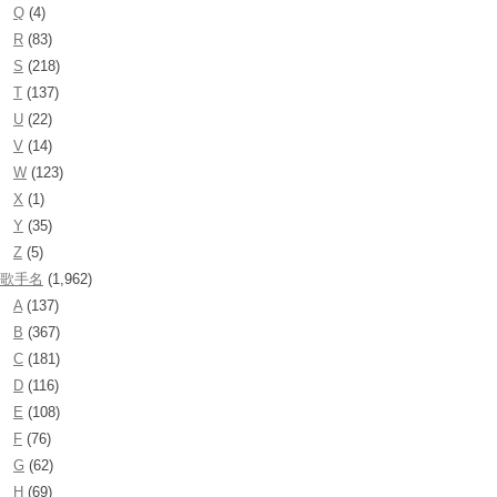
Q
(4)
R
(83)
S
(218)
T
(137)
U
(22)
V
(14)
W
(123)
X
(1)
Y
(35)
Z
(5)
歌手名
(1,962)
A
(137)
B
(367)
C
(181)
D
(116)
E
(108)
F
(76)
G
(62)
H
(69)