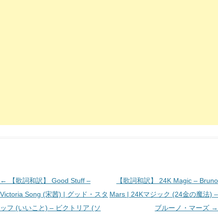
投
←
【歌詞和訳】 Good Stuff –
【歌詞和訳】 24K Magic – Bruno
稿
Victoria Song (宋茜) | グッド・スタ
Mars | 24Kマジック (24金の魔法) –
ナ
ッフ (いいこと) – ビクトリア (ソ
ブルーノ・マーズ
→