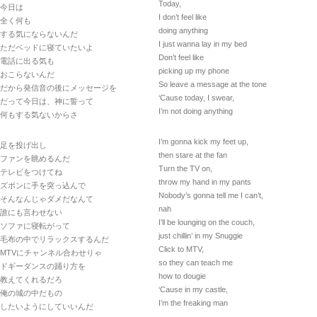
Today,
今日は
I don’t feel like
全く何も
doing anything
する気にならないんだ
I just wanna lay in my bed
ただベッドに寝ていたいよ
Don’t feel like
電話に出る気も
picking up my phone
おこらないんだ
So leave a message at the tone
だから発信音の後にメッセージを
‘Cause today, I swear,
だって今日は、神に誓って
I’m not doing anything
何もする気ないからさ
I’m gonna kick my feet up,
足を投げ出し
then stare at the fan
ファンを眺めるんだ
Turn the TV on,
テレビをつけてね
throw my hand in my pants
ズボンに手を突っ込んで
Nobody’s gonna tell me I can’t,
そんなんじゃダメだなんて
nah
誰にも言わせない
I’ll be lounging on the couch,
ソファに寝転がって
just chillin’ in my Snuggie
毛布の中でリラックスするんだ
Click to MTV,
MTVにチャンネル合わせりゃ
so they can teach me
ドギーダンスの踊り方を
how to dougie
教えてくれるだろ
‘Cause in my castle,
俺の城の中だもの
I’m the freaking man
したいようにしていいんだ