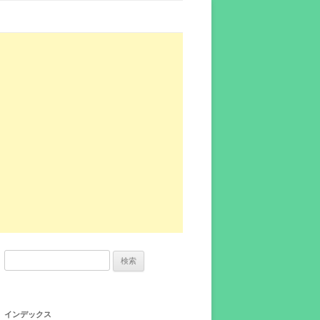
検
索:
インデックス