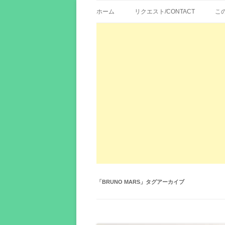
歌詞紹介、映画の主題歌とその和訳。リク
エイカシ | 洋楽歌
ホーム
リクエスト/CONTACT
こ
「
BRUNO MARS
」タグアーカイブ