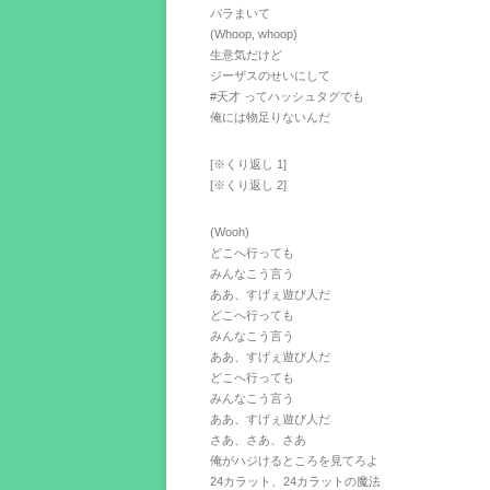
バラまいて
(Whoop, whoop)
生意気だけど
ジーザスのせいにして
#天才 ってハッシュタグでも
俺には物足りないんだ
[※くり返し 1]
[※くり返し 2]
(Wooh)
どこへ行っても
みんなこう言う
ああ、すげぇ遊び人だ
どこへ行っても
みんなこう言う
ああ、すげぇ遊び人だ
どこへ行っても
みんなこう言う
ああ、すげぇ遊び人だ
さあ、さあ、さあ
俺がハジけるところを見てろよ
24カラット、24カラットの魔法