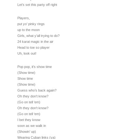
Let’s set this party off right
Players,
put yo’ pinky rings
up to the moon
Girls, what y’all trying to do?
24 karat magic in the air
Head to toe so player
Uh, look out!
Pop pop, it’s show time
(Show time)
Show time
(Show time)
Guess who’s back again?
Oh they don’t know?
(Go on tell ‘em)
Oh they don’t know?
(Go on tell ‘em)
I bet they know
soon as we walk in
(Showin’ up)
Wearing Cuban links (ya)