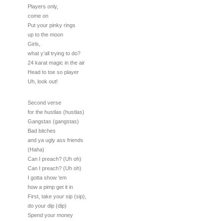
Players only,
come on
Put your pinky rings
up to the moon
Girls,
what y’all trying to do?
24 karat magic in the air
Head to toe so player
Uh, look out!
Second verse
for the hustlas (hustlas)
Gangstas (gangstas)
Bad bitches
and ya ugly ass friends
(Haha)
Can I preach? (Uh oh)
Can I preach? (Uh oh)
I gotta show ‘em
how a pimp get it in
First, take your sip (sip),
do your dip (dip)
Spend your money