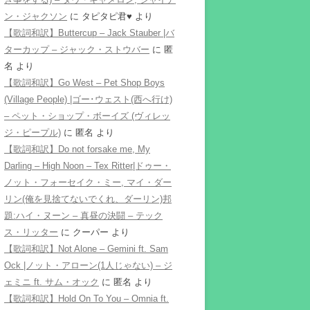
ン・ジャクソン
に
タピタピ君♥️
より
【歌詞和訳】Buttercup – Jack Stauber |バ
ターカップ – ジャック・ストウバー
に
匿
名
より
【歌詞和訳】Go West – Pet Shop Boys
(Village People) |ゴー･ウェスト(西へ行け)
– ペット・ショップ・ボーイズ (ヴィレッ
ジ・ピープル)
に
匿名
より
【歌詞和訳】Do not forsake me, My
Darling – High Noon – Tex Ritter|ドゥー・
ノット・フォーセイク・ミー, マイ・ダー
リン(俺を見捨てないでくれ、ダーリン)邦
題:ハイ・ヌーン – 真昼の決闘 – テック
ス・リッター
に
クーパー
より
【歌詞和訳】Not Alone – Gemini ft. Sam
Ock |ノット・アローン(1人じゃない) – ジ
ェミニ ft. サム・オック
に
匿名
より
【歌詞和訳】Hold On To You – Omnia ft.