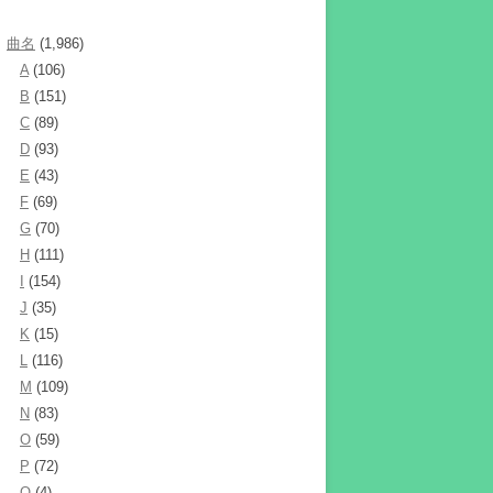
曲名
(1,986)
A
(106)
B
(151)
C
(89)
D
(93)
E
(43)
F
(69)
G
(70)
H
(111)
I
(154)
J
(35)
K
(15)
L
(116)
M
(109)
N
(83)
O
(59)
P
(72)
Q
(4)