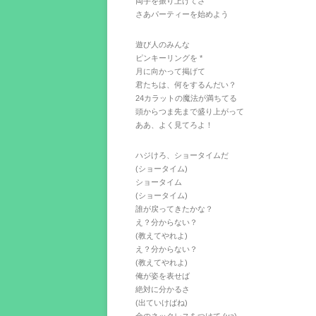
両手を振り上げてさ
さあパーティーを始めよう
遊び人のみんな
ピンキーリングを *
月に向かって掲げて
君たちは、何をするんだい？
24カラットの魔法が満ちてる
頭からつま先まで盛り上がって
ああ、よく見てろよ！
ハジけろ、ショータイムだ
(ショータイム)
ショータイム
(ショータイム)
誰が戻ってきたかな？
え？分からない？
(教えてやれよ)
え？分からない？
(教えてやれよ)
俺が姿を表せば
絶対に分かるさ
(出ていけばね)