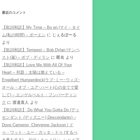
最近のコメント
【歌詞和訳】My Time – Bo en |マイ・タイ
ム(私の時間) – ボーエン
に
じぇるぼーる
より
【歌詞和訳】Tempest – Bob Dylan |テンペ
スト(嵐) – ボブ・ディラン
に
匿名
より
【歌詞和訳】Love Me With All Of Your
Heart – 邦題：太陽は燃えている –
Engelbert Humperdinck|ラブ･ミー･ウィズ･
オール・オブ・ユア･ハート(心の全てで愛
して) – エンゲルベルト・フンパーディン
ク
に
渡邉直人
より
【歌詞和訳】 Do What You Gotta Do (ディ
センダント (ディズニー) Descendants) –
Dove Cameron, Cheyenne Jackson | ド
ゥ・ワット・ユー・ガッタ・ドゥ (するべ
き事をする) – ダヴ・キャメロン, シャイア