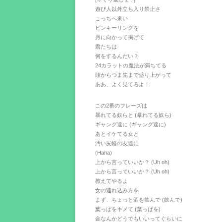
遊び人以外立ち入り禁止さ
こっちへ来い
ピンキーリングを
月に向かって掲げて
君たちは
何をするんだい？
24カラットの魔法が満ちてる
頭からつま先まで盛り上がって
ああ、よく見てろよ！
この2番のフレーズは
暴れてる奴らと (暴れてる奴ら)
ギャング達に (ギャング達に)
あとイケてる女と
汚い尻軽の友達に
(Haha)
上から言っていいか？ (Uh oh)
上から言っていいか？ (Uh oh)
教えてやるよ
女の連れ込み方を
まず、ちょっと酒を飲んで (飲んで)
葉っぱをキメて (葉っぱを)
金なんかどうでもいいってぐらいに