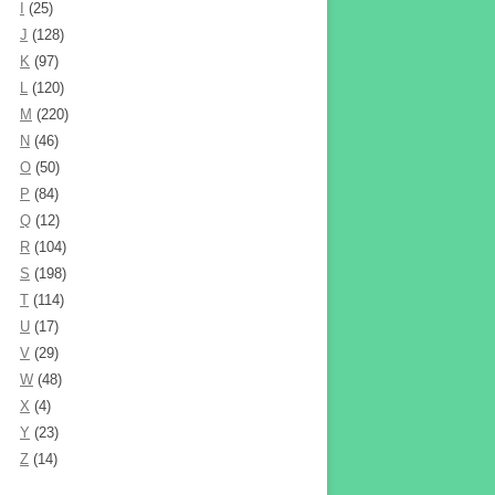
I
(25)
J
(128)
K
(97)
L
(120)
M
(220)
N
(46)
O
(50)
P
(84)
Q
(12)
R
(104)
S
(198)
T
(114)
U
(17)
V
(29)
W
(48)
X
(4)
Y
(23)
Z
(14)