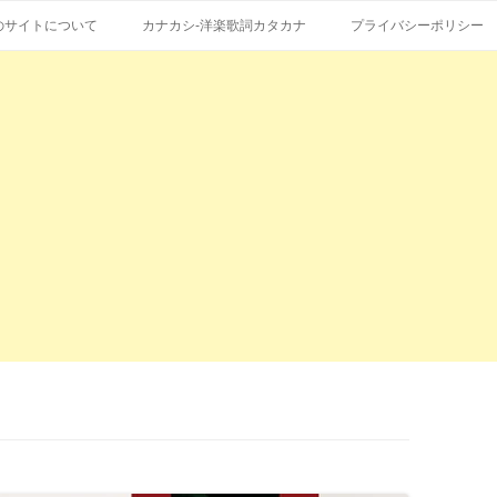
コ
エストも受付。
詞の和訳、英語の意味、読み方
ン
のサイトについて
カナカシ-洋楽歌詞カタカナ
プライバシーポリシー
テ
ン
ツ
へ
ス
キ
ッ
プ