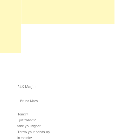
24K Magic
– Bruno Mars
Tonight
I just want to
take you higher
Throw your hands up
in the sky