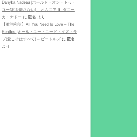
Danyka Nadeau |ホールド・オン・トゥ・
ユー(君を離さない) – オムニア ft. ダニー
カ・ナドー
に
匿名
より
【歌詞和訳】All You Need Is Love – The
Beatles |オール・ユー・ニード・イズ・ラ
ブ(愛こそはすべて) – ビートルズ
に
匿名
より