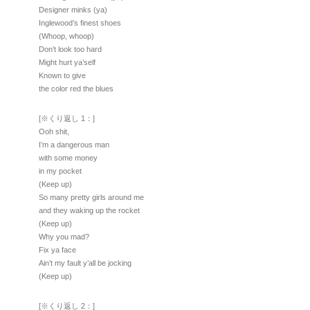
Designer minks (ya)
Inglewood’s finest shoes
(Whoop, whoop)
Don’t look too hard
Might hurt ya’self
Known to give
the color red the blues
[※くり返し 1：]
Ooh shit,
I’m a dangerous man
with some money
in my pocket
(Keep up)
So many pretty girls around me
and they waking up the rocket
(Keep up)
Why you mad?
Fix ya face
Ain’t my fault y’all be jocking
(Keep up)
[※くり返し 2：]