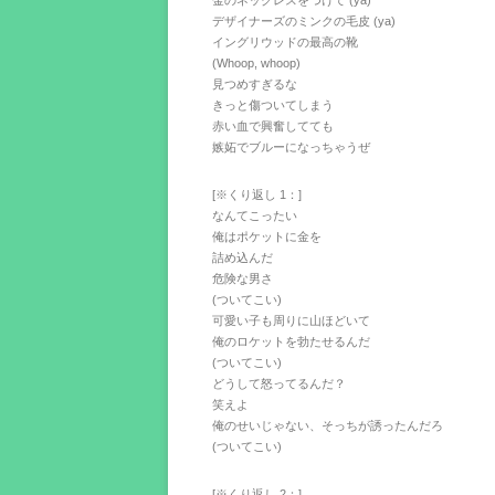
金のネックレスをつけて (ya)
デザイナーズのミンクの毛皮 (ya)
イングリウッドの最高の靴
(Whoop, whoop)
見つめすぎるな
きっと傷ついてしまう
赤い血で興奮してても
嫉妬でブルーになっちゃうぜ
[※くり返し 1：]
なんてこったい
俺はポケットに金を
詰め込んだ
危険な男さ
(ついてこい)
可愛い子も周りに山ほどいて
俺のロケットを勃たせるんだ
(ついてこい)
どうして怒ってるんだ？
笑えよ
俺のせいじゃない、そっちが誘ったんだろ
(ついてこい)
[※くり返し 2：]