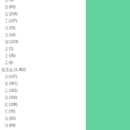
R
(83)
S
(218)
T
(137)
U
(22)
V
(14)
W
(123)
X
(1)
Y
(35)
Z
(5)
歌手名
(1,962)
A
(137)
B
(367)
C
(181)
D
(116)
E
(108)
F
(76)
G
(62)
H
(69)