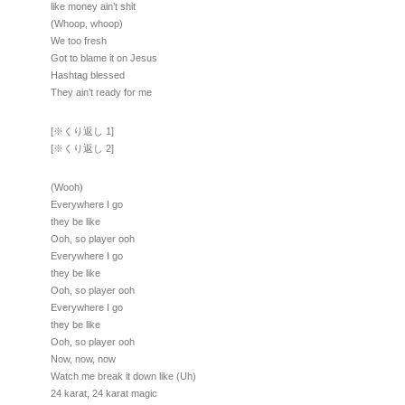
like money ain’t shit
(Whoop, whoop)
We too fresh
Got to blame it on Jesus
Hashtag blessed
They ain’t ready for me
[※くり返し 1]
[※くり返し 2]
(Wooh)
Everywhere I go
they be like
Ooh, so player ooh
Everywhere I go
they be like
Ooh, so player ooh
Everywhere I go
they be like
Ooh, so player ooh
Now, now, now
Watch me break it down like (Uh)
24 karat, 24 karat magic