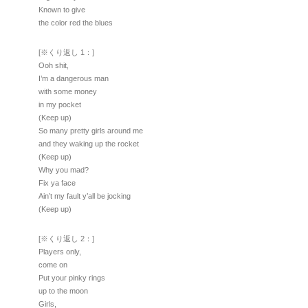
Known to give
the color red the blues
[※くり返し 1：]
Ooh shit,
I’m a dangerous man
with some money
in my pocket
(Keep up)
So many pretty girls around me
and they waking up the rocket
(Keep up)
Why you mad?
Fix ya face
Ain’t my fault y’all be jocking
(Keep up)
[※くり返し 2：]
Players only,
come on
Put your pinky rings
up to the moon
Girls,