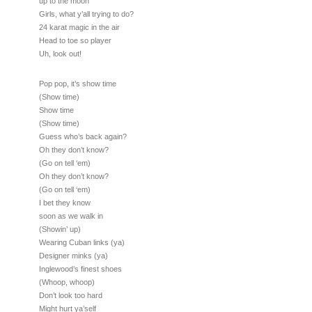
up to the moon
Girls, what y’all trying to do?
24 karat magic in the air
Head to toe so player
Uh, look out!
Pop pop, it’s show time
(Show time)
Show time
(Show time)
Guess who’s back again?
Oh they don’t know?
(Go on tell ‘em)
Oh they don’t know?
(Go on tell ‘em)
I bet they know
soon as we walk in
(Showin’ up)
Wearing Cuban links (ya)
Designer minks (ya)
Inglewood’s finest shoes
(Whoop, whoop)
Don’t look too hard
Might hurt ya’self