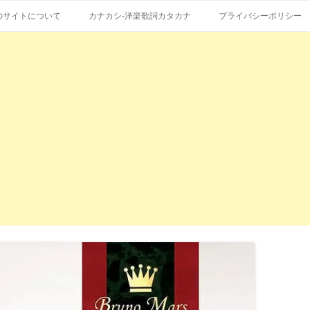
コ
エストも受付。
詞の和訳、英語の意味、読み方
ン
のサイトについて
カナカシ-洋楽歌詞カタカナ
プライバシーポリシー
テ
ン
ツ
へ
ス
キ
ッ
プ