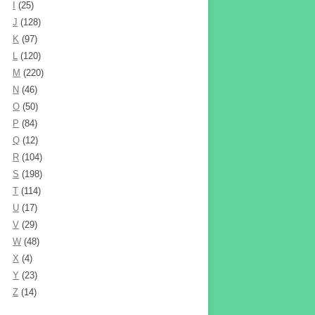
I
(25)
J
(128)
K
(97)
L
(120)
M
(220)
N
(46)
O
(50)
P
(84)
Q
(12)
R
(104)
S
(198)
T
(114)
U
(17)
V
(29)
W
(48)
X
(4)
Y
(23)
Z
(14)