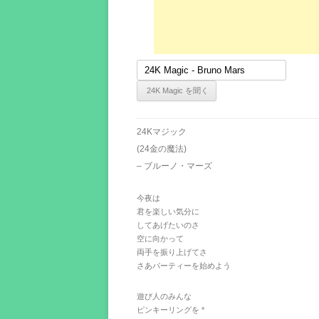
24Kマジック
(24金の魔法)
– ブルーノ・マーズ
今夜は
君を楽しい気分に
してあげたいのさ
空に向かって
両手を振り上げてさ
さあパーティーを始めよう
遊び人のみんな
ピンキーリングを *