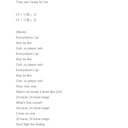
They ain’t ready for me
[※くり返し 1]
[※くり返し 2]
(Wooh)
Everywhere I go
they be like
Ooh, so player ooh
Everywhere I go
they be like
Ooh, so player ooh
Everywhere I go
they be like
Ooh, so player ooh
Now, now, now
Watch me break it down like (Uh)
24 karat, 24 karat magic
What’s that sound?
24 karat, 24 karat magic
Come on now
24 karat, 24 karat magic
Don’t fight the feeling