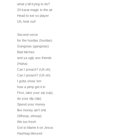
what y’all trying to do?
24 karat magic in the air
Head to toe so player
Uh, look out!
Second verse
for the hustlas (hustlas)
Gangstas (gangstas)
Bad bitches
and ya ugly ass friends
(Haha)
Can I preach? (Uh oh)
Can I preach? (Uh oh)
I gotta show ‘em
how a pimp get it in
First, take your sip (sip),
do your dip (dip)
Spend your money
like money ain’t shit
(Whoop, whoop)
We too fresh
Got to blame it on Jesus
Hashtag blessed