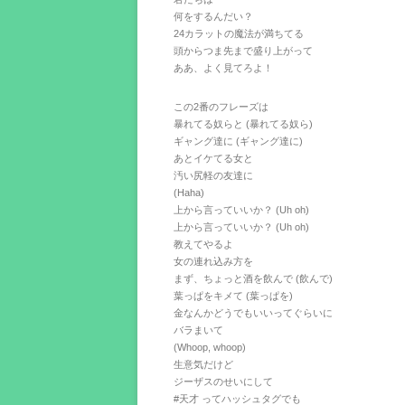
何をするんだい？
24カラットの魔法が満ちてる
頭からつま先まで盛り上がって
ああ、よく見てろよ！
この2番のフレーズは
暴れてる奴らと (暴れてる奴ら)
ギャング達に (ギャング達に)
あとイケてる女と
汚い尻軽の友達に
(Haha)
上から言っていいか？ (Uh oh)
上から言っていいか？ (Uh oh)
教えてやるよ
女の連れ込み方を
まず、ちょっと酒を飲んで (飲んで)
葉っぱをキメて (葉っぱを)
金なんかどうでもいいってぐらいに
バラまいて
(Whoop, whoop)
生意気だけど
ジーザスのせいにして
#天才 ってハッシュタグでも