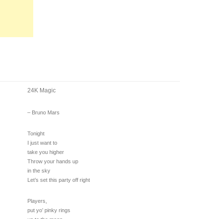
24K Magic
– Bruno Mars
Tonight
I just want to
take you higher
Throw your hands up
in the sky
Let’s set this party off right
Players,
put yo’ pinky rings