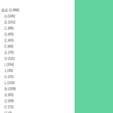
曲名
(1,986)
A
(106)
B
(151)
C
(89)
D
(93)
E
(43)
F
(69)
G
(70)
H
(111)
I
(154)
J
(35)
K
(15)
L
(116)
M
(109)
N
(83)
O
(59)
P
(72)
Q
(4)