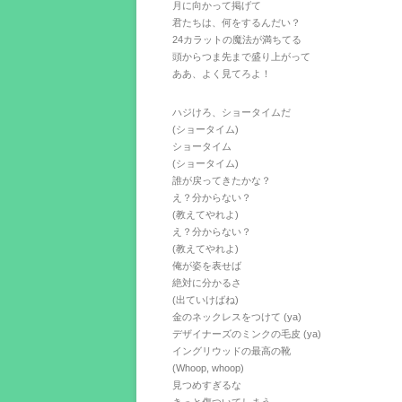
月に向かって掲げて
君たちは、何をするんだい？
24カラットの魔法が満ちてる
頭からつま先まで盛り上がって
ああ、よく見てろよ！
ハジけろ、ショータイムだ
(ショータイム)
ショータイム
(ショータイム)
誰が戻ってきたかな？
え？分からない？
(教えてやれよ)
え？分からない？
(教えてやれよ)
俺が姿を表せば
絶対に分かるさ
(出ていけばね)
金のネックレスをつけて (ya)
デザイナーズのミンクの毛皮 (ya)
イングリウッドの最高の靴
(Whoop, whoop)
見つめすぎるな