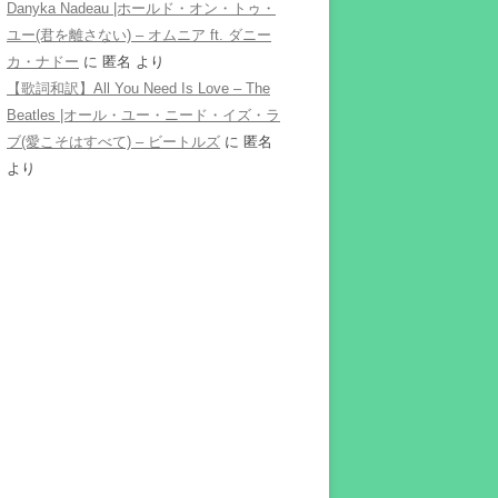
Danyka Nadeau |ホールド・オン・トゥ・
ユー(君を離さない) – オムニア ft. ダニー
カ・ナドー
に
匿名
より
【歌詞和訳】All You Need Is Love – The
Beatles |オール・ユー・ニード・イズ・ラ
ブ(愛こそはすべて) – ビートルズ
に
匿名
より