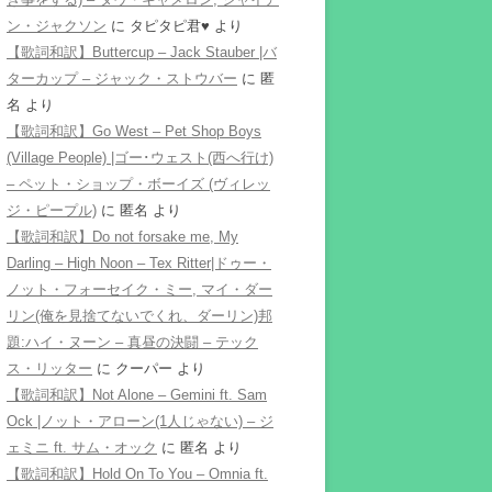
ン・ジャクソン
に
タピタピ君♥️
より
【歌詞和訳】Buttercup – Jack Stauber |バ
ターカップ – ジャック・ストウバー
に
匿
名
より
【歌詞和訳】Go West – Pet Shop Boys
(Village People) |ゴー･ウェスト(西へ行け)
– ペット・ショップ・ボーイズ (ヴィレッ
ジ・ピープル)
に
匿名
より
【歌詞和訳】Do not forsake me, My
Darling – High Noon – Tex Ritter|ドゥー・
ノット・フォーセイク・ミー, マイ・ダー
リン(俺を見捨てないでくれ、ダーリン)邦
題:ハイ・ヌーン – 真昼の決闘 – テック
ス・リッター
に
クーパー
より
【歌詞和訳】Not Alone – Gemini ft. Sam
Ock |ノット・アローン(1人じゃない) – ジ
ェミニ ft. サム・オック
に
匿名
より
【歌詞和訳】Hold On To You – Omnia ft.