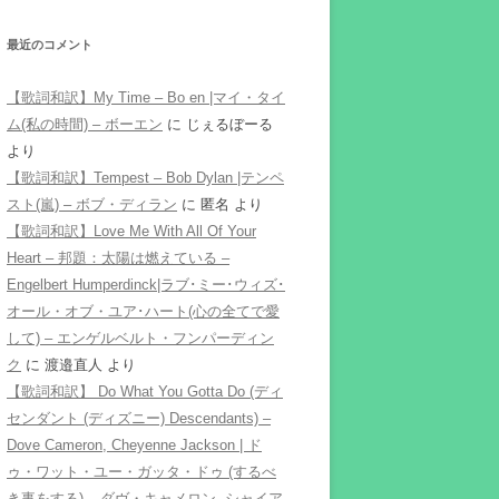
最近のコメント
【歌詞和訳】My Time – Bo en |マイ・タイ
ム(私の時間) – ボーエン
に
じぇるぼーる
より
【歌詞和訳】Tempest – Bob Dylan |テンペ
スト(嵐) – ボブ・ディラン
に
匿名
より
【歌詞和訳】Love Me With All Of Your
Heart – 邦題：太陽は燃えている –
Engelbert Humperdinck|ラブ･ミー･ウィズ･
オール・オブ・ユア･ハート(心の全てで愛
して) – エンゲルベルト・フンパーディン
ク
に
渡邉直人
より
【歌詞和訳】 Do What You Gotta Do (ディ
センダント (ディズニー) Descendants) –
Dove Cameron, Cheyenne Jackson | ド
ゥ・ワット・ユー・ガッタ・ドゥ (するべ
き事をする) – ダヴ・キャメロン, シャイア