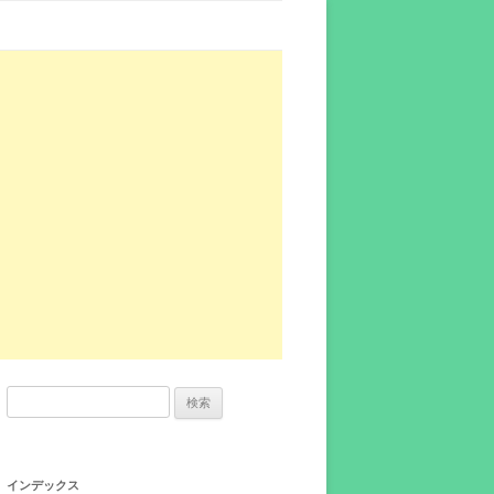
検
索:
インデックス