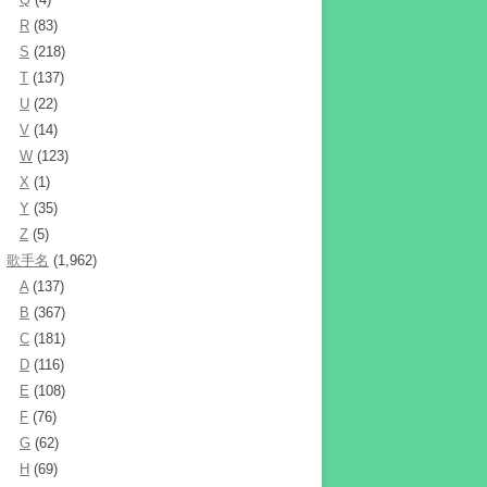
R
(83)
S
(218)
T
(137)
U
(22)
V
(14)
W
(123)
X
(1)
Y
(35)
Z
(5)
歌手名
(1,962)
A
(137)
B
(367)
C
(181)
D
(116)
E
(108)
F
(76)
G
(62)
H
(69)