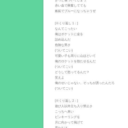
きっと傷ついてしまう
赤い血で興奮してても
嫉妬でブルーになっちゃうぜ
[※くり返し 1：]
なんてこったい
俺はポケットに金を
詰め込んだ
危険な男さ
(ついてこい)
可愛い子も周りに山ほどいて
俺のロケットを勃たせるんだ
(ついてこい)
どうして怒ってるんだ？
笑えよ
俺のせいじゃない、そっちが誘ったんだろ
(ついてこい)
[※くり返し 2：]
遊び人以外立ち入り禁止さ
こっちへ来い
ピンキーリングを
月に向かって掲げて
君たちは