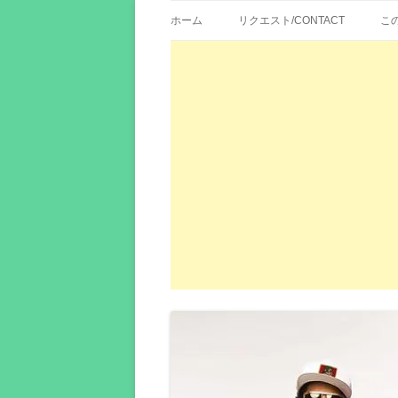
歌詞紹介、映画の主題歌とその和訳。リク
エイカシ | 洋楽歌
ホーム
リクエスト/CONTACT
こ