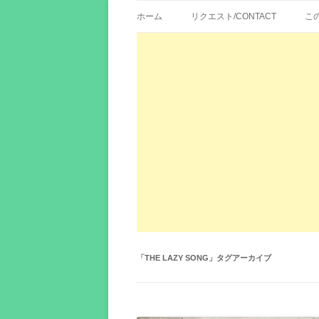
歌詞紹介、映画の主題歌とその和訳。リク
エイカシ | 洋楽歌
ホーム
リクエスト/CONTACT
こ
「
THE LAZY SONG
」タグアーカイブ