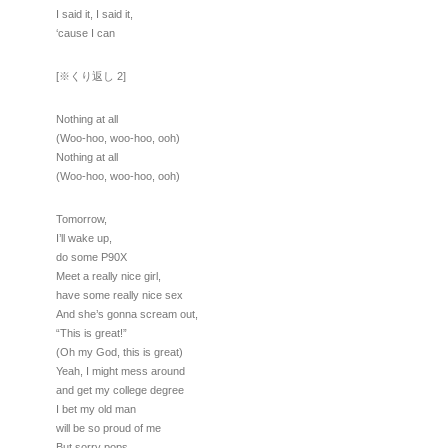
I said it, I said it,
‘cause I can
[※くり返し 2]
Nothing at all
(Woo-hoo, woo-hoo, ooh)
Nothing at all
(Woo-hoo, woo-hoo, ooh)
Tomorrow,
I’ll wake up,
do some P90X
Meet a really nice girl,
have some really nice sex
And she’s gonna scream out,
“This is great!”
(Oh my God, this is great)
Yeah, I might mess around
and get my college degree
I bet my old man
will be so proud of me
But sorry pops,