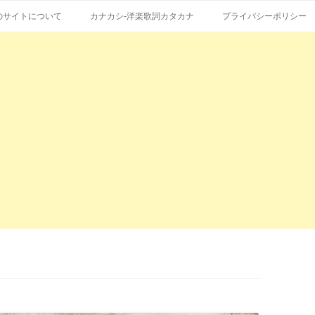
コ
エストも受付。
詞の和訳、英語の意味、読み方
ン
のサイトについて
カナカシ-洋楽歌詞カタカナ
プライバシーポリシー
テ
ン
ツ
へ
ス
キ
ッ
プ