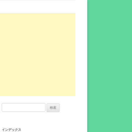
検
索:
インデックス