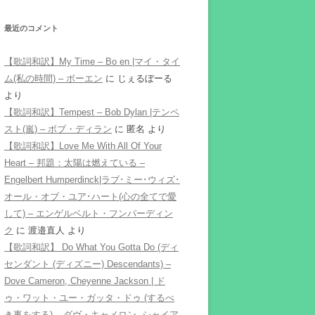
最近のコメント
【歌詞和訳】My Time – Bo en |マイ・タイ
ム(私の時間) – ボーエン
に
じぇるぼーる
より
【歌詞和訳】Tempest – Bob Dylan |テンペ
スト(嵐) – ボブ・ディラン
に
匿名
より
【歌詞和訳】Love Me With All Of Your
Heart – 邦題：太陽は燃えている –
Engelbert Humperdinck|ラブ･ミー･ウィズ･
オール・オブ・ユア･ハート(心の全てで愛
して) – エンゲルベルト・フンパーディン
ク
に
渡邉直人
より
【歌詞和訳】 Do What You Gotta Do (ディ
センダント (ディズニー) Descendants) –
Dove Cameron, Cheyenne Jackson | ド
ゥ・ワット・ユー・ガッタ・ドゥ (するべ
き事をする) – ダヴ・キャメロン, シャイア