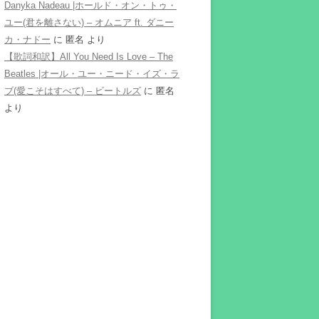
Danyka Nadeau |ホールド・オン・トゥ・
ユー(君を離さない) – オムニア ft. ダニー
カ・ナドー
に
匿名
より
【歌詞和訳】All You Need Is Love – The
Beatles |オール・ユー・ニード・イズ・ラ
ブ(愛こそはすべて) – ビートルズ
に
匿名
より