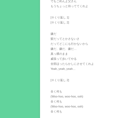
でもごめんよ父さん
もうちょっと待っててくれよ
[※くり返し 1]
[※くり返し 2]
嫌だ
髪だってとかさないさ
だってどこにも行かないから
嫌だ、嫌だ、嫌だ…
真っ裸のまま
威張って歩いてやる
全部ほったらかしにさせてくれよ
Yeah, yeah, yeah…
[※くり返し 2]
全く何も
(Woo-hoo, woo-hoo, ooh)
全く何も
(Woo-hoo, woo-hoo, ooh)
全く何も