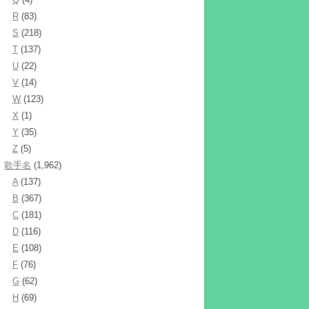
R
(83)
S
(218)
T
(137)
U
(22)
V
(14)
W
(123)
X
(1)
Y
(35)
Z
(5)
歌手名
(1,962)
A
(137)
B
(367)
C
(181)
D
(116)
E
(108)
F
(76)
G
(62)
H
(69)