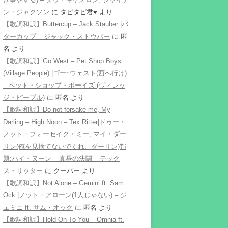
ン・ジャクソン
に
タピタピ君♥️
より
【歌詞和訳】Buttercup – Jack Stauber |バ
ターカップ – ジャック・ストウバー
に
匿
名
より
【歌詞和訳】Go West – Pet Shop Boys
(Village People) |ゴー･ウェスト(西へ行け)
– ペット・ショップ・ボーイズ (ヴィレッ
ジ・ピープル)
に
匿名
より
【歌詞和訳】Do not forsake me, My
Darling – High Noon – Tex Ritter|ドゥー・
ノット・フォーセイク・ミー, マイ・ダー
リン(俺を見捨てないでくれ、ダーリン)邦
題:ハイ・ヌーン – 真昼の決闘 – テック
ス・リッター
に
クーパー
より
【歌詞和訳】Not Alone – Gemini ft. Sam
Ock |ノット・アローン(1人じゃない) – ジ
ェミニ ft. サム・オック
に
匿名
より
【歌詞和訳】Hold On To You – Omnia ft.