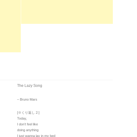
The Lazy Song
– Bruno Mars
[※くり返し 2:]
Today,
I don’t feel like
doing anything
I just wanna lay in my bed