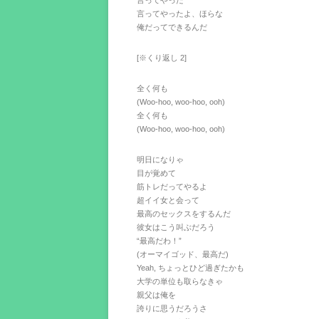
言ってやった
言ってやったよ、ほらな
俺だってできるんだ
[※くり返し 2]
全く何も
(Woo-hoo, woo-hoo, ooh)
全く何も
(Woo-hoo, woo-hoo, ooh)
明日になりゃ
目が覚めて
筋トレだってやるよ
超イイ女と会って
最高のセックスをするんだ
彼女はこう叫ぶだろう
“最高だわ！”
(オーマイゴッド、最高だ)
Yeah, ちょっとひど過ぎたかも
大学の単位も取らなきゃ
親父は俺を
誇りに思うだろうさ