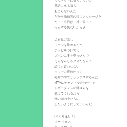
ただベッドに寝ていたいよ
電話に出る気も
おこらないんだ
だから発信音の後にメッセージを
だって今日は、神に誓って
何もする気ないからさ
足を投げ出し
ファンを眺めるんだ
テレビをつけてね
ズボンに手を突っ込んで
そんなんじゃダメだなんて
誰にも言わせない
ソファに寝転がって
毛布の中でリラックスするんだ
MTVにチャンネル合わせりゃ
ドギーダンスの踊り方を
教えてくれるだろ
俺の城の中だもの
したいようにしていいんだ
[※くり返し 1:]
オー イェス