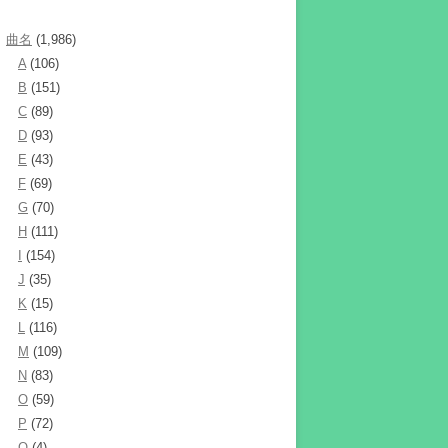
曲名
(1,986)
A
(106)
B
(151)
C
(89)
D
(93)
E
(43)
F
(69)
G
(70)
H
(111)
I
(154)
J
(35)
K
(15)
L
(116)
M
(109)
N
(83)
O
(59)
P
(72)
Q
(4)