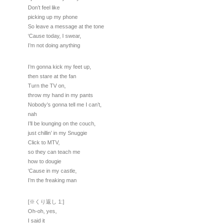
Don’t feel like
picking up my phone
So leave a message at the tone
‘Cause today, I swear,
I’m not doing anything
I’m gonna kick my feet up,
then stare at the fan
Turn the TV on,
throw my hand in my pants
Nobody’s gonna tell me I can’t,
nah
I’ll be lounging on the couch,
just chillin’ in my Snuggie
Click to MTV,
so they can teach me
how to dougie
‘Cause in my castle,
I’m the freaking man
[※くり返し 1:]
Oh-oh, yes,
I said it