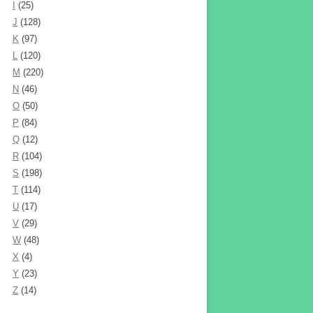
I
(25)
J
(128)
K
(97)
L
(120)
M
(220)
N
(46)
O
(50)
P
(84)
Q
(12)
R
(104)
S
(198)
T
(114)
U
(17)
V
(29)
W
(48)
X
(4)
Y
(23)
Z
(14)