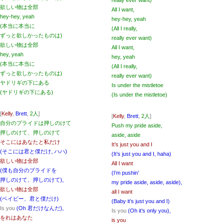
really ever want)
欲しい物は全部
All I want,
hey-hey, yeah
hey-hey, yeah
(本当に本当に
(All I really,
ずっと欲しかったものは)
really ever want)
欲しい物は全部
All I want,
hey, yeah
hey, yeah
(本当に本当に
(All I really,
ずっと欲しかったものは)
really ever want)
ヤドリギの下にある
Is under the mistletoe
(ヤドリギの下にある)
(Is under the mistletoe)
[
Kelly
,
Brett
,
2人
]
[
Kelly
,
Brett
,
2人
]
自分のプライドは押しのけて
Push my pride aside,
押しのけて、押しのけて
aside, aside
そこにはあなたと私だけ
It’s just you and I
(そこには君と僕だけ, ハハ)
(It’s just you and I, haha)
欲しい物は全部
All I want
(僕も自分のプライドを
(I’m pushin’
押しのけて、押しのけて),
my pride aside, aside, aside),
欲しい物は全部
all I want
(ベイビー、君と僕だけ)
(Baby it’s just you and I)
Is you
(Oh 君だけなんだ),
Is you
(Oh it’s only you),
をれはあなた
is you