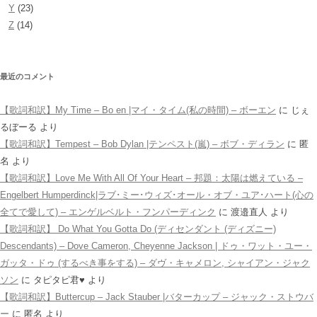
Y
(23)
Z
(14)
最近のコメント
【歌詞和訳】My Time – Bo en |マイ・タイム(私の時間) – ボーエン
に
じぇ
るぼーる
より
【歌詞和訳】Tempest – Bob Dylan |テンペスト(嵐) – ボブ・ディラン
に
匿
名
より
【歌詞和訳】Love Me With All Of Your Heart – 邦題：太陽は燃えている –
Engelbert Humperdinck|ラブ･ミー･ウィズ･オール・オブ・ユア･ハート(心の
全てで愛して) – エンゲルベルト・フンパーディンク
に
渡邉直人
より
【歌詞和訳】 Do What You Gotta Do (ディセンダント (ディズニー)
Descendants) – Dove Cameron, Cheyenne Jackson | ドゥ・ワット・ユー・
ガッタ・ドゥ (するべき事をする) – ダヴ・キャメロン, シャイアン・ジャク
ソン
に
タピタピ君♥️
より
【歌詞和訳】Buttercup – Jack Stauber |バターカップ – ジャック・ストウバ
ー
に
匿名
より