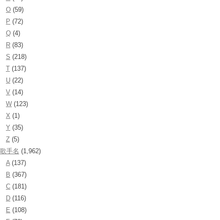
O
(59)
P
(72)
Q
(4)
R
(83)
S
(218)
T
(137)
U
(22)
V
(14)
W
(123)
X
(1)
Y
(35)
Z
(5)
歌手名
(1,962)
A
(137)
B
(367)
C
(181)
D
(116)
E
(108)