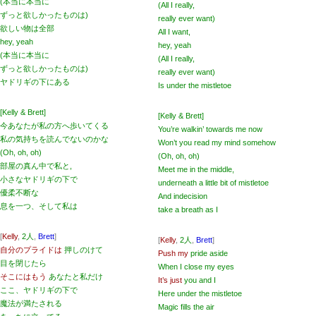
(本当に本当に
(All I really,
ずっと欲しかったものは)
really ever want)
欲しい物は全部
All I want,
hey, yeah
hey, yeah
(本当に本当に
(All I really,
ずっと欲しかったものは)
really ever want)
ヤドリギの下にある
Is under the mistletoe
[Kelly & Brett]
[Kelly & Brett]
今あなたが私の方へ歩いてくる
You’re walkin’ towards me now
私の気持ちを読んでないのかな
Won’t you read my mind somehow
(Oh, oh, oh)
(Oh, oh, oh)
部屋の真ん中で私と,
Meet me in the middle,
小さなヤドリギの下で
underneath a little bit of mistletoe
優柔不断な
And indecision
息を一つ、そして私は
take a breath as I
[
Kelly
,
2人
,
Brett
]
[
Kelly
,
2人
,
Brett
]
自分のプライドは
押しのけて
Push my
pride aside
目を閉じたら
When I close my eyes
そこにはもう
あなたと私だけ
It’s just
you and I
ここ、ヤドリギの下で
Here under the mistletoe
魔法が満たされる
Magic fills the air