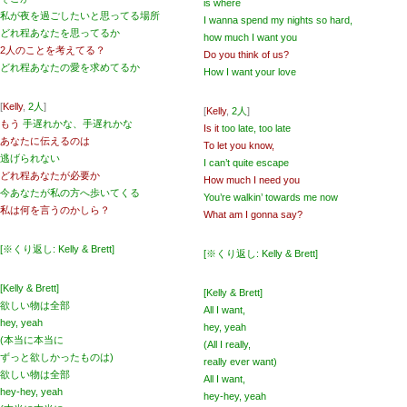
is where
私が夜を過ごしたいと思ってる場所
I wanna spend my nights so hard,
どれ程あなたを思ってるか
how much I want you
2人のことを考えてる？
Do you think of us?
どれ程あなたの愛を求めてるか
How I want your love
[
Kelly
,
2人
]
[
Kelly
,
2人
]
もう
手遅れかな、手遅れかな
Is it
too late, too late
あなたに伝えるのは
To let you know,
逃げられない
I can’t quite escape
どれ程あなたが必要か
How much I need you
今あなたが私の方へ歩いてくる
You’re walkin’ towards me now
私は何を言うのかしら？
What am I gonna say?
[※くり返し: Kelly & Brett]
[※くり返し: Kelly & Brett]
[Kelly & Brett]
[Kelly & Brett]
欲しい物は全部
All I want,
hey, yeah
hey, yeah
(本当に本当に
(All I really,
ずっと欲しかったものは)
really ever want)
欲しい物は全部
All I want,
hey-hey, yeah
hey-hey, yeah