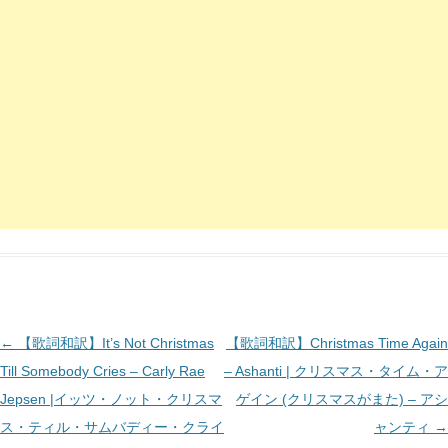
投
←
【歌詞和訳】It’s Not Christmas
【歌詞和訳】Christmas Time Again
稿
Till Somebody Cries – Carly Rae
– Ashanti | クリスマス・タイム・ア
ナ
Jepsen |イッツ・ノット・クリスマ
ゲイン (クリスマスがまた) – アシ
ビ
ス・ティル・サムバディー・クライ
ャンティ
→