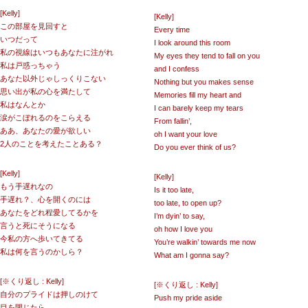
[Kelly]
[Kelly]
この部屋を見回すと
Every time
いつだって
I look around this room
私の視線はいつもあなたに注がれ
My eyes they tend to fall on you
私は戸惑っちゃう
and I confess
あなた以外じゃしっくりこない
Nothing but you makes sense
思い出が私の心を満たして
Memories fill my heart and
私はなんとか
I can barely keep my tears
涙がこぼれるのをこらえる
From fallin’,
ああ、あなたの愛が欲しい
oh I want your love
2人のことを考えたことある？
Do you ever think of us?
[Kelly]
[Kelly]
もう手遅れなの
Is it too late,
手遅れ？、心を開くのには
too late, to open up?
あなたをどれ程愛してるかを
I’m dyin’ to say,
言うと死にそうになる
oh how I love you
今私の方へ歩いてきてる
You’re walkin’ towards me now
私は何を言うのかしら？
What am I gonna say?
[※くり返し : Kelly]
[※くり返し : Kelly]
自分のプライドは押しのけて
Push my pride aside
目を閉じたら