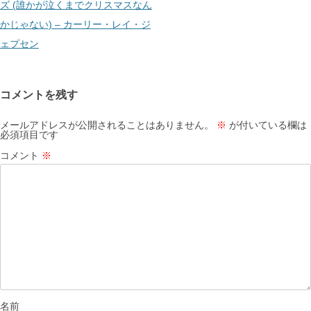
ゲ
ズ (誰かが泣くまでクリスマスなん
ー
かじゃない) – カーリー・レイ・ジ
シ
ェプセン
ョ
ン
コメントを残す
メールアドレスが公開されることはありません。
※
が付いている欄は
必須項目です
コメント
※
名前