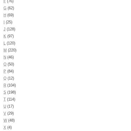
F
(76)
G
(62)
H
(69)
I
(25)
J
(128)
K
(97)
L
(120)
M
(220)
N
(46)
O
(50)
P
(84)
Q
(12)
R
(104)
S
(198)
T
(114)
U
(17)
V
(29)
W
(48)
X
(4)