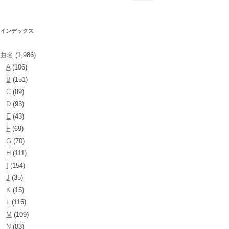
索:
インデックス
曲名
(1,986)
A
(106)
B
(151)
C
(89)
D
(93)
E
(43)
F
(69)
G
(70)
H
(111)
I
(154)
J
(35)
K
(15)
L
(116)
M
(109)
N
(83)