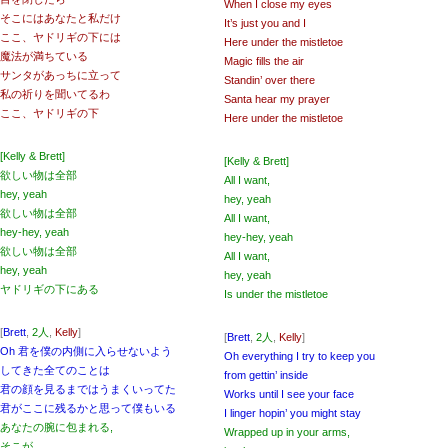
When I close my eyes
そこにはあなたと私だけ
It’s just you and I
ここ、ヤドリギの下には
Here under the mistletoe
魔法が満ちている
Magic fills the air
サンタがあっちに立って
Standin’ over there
私の祈りを聞いてるわ
Santa hear my prayer
ここ、ヤドリギの下
Hеre under the mistlеtoe
[Kelly & Brett]
[Kelly & Brett]
欲しい物は全部
All I want,
hey, yeah
hey, yeah
欲しい物は全部
All I want,
hey-hey, yeah
hey-hey, yeah
欲しい物は全部
All I want,
hey, yeah
hey, yeah
ヤドリギの下にある
Is under the mistletoe
[
Brett
,
2人
,
Kelly
]
[
Brett
,
2人
,
Kelly
]
Oh 君を僕の内側に入らせないよう
Oh everything I try to keep you
してきた全てのことは
from gettin’ inside
君の顔を見るまではうまくいってた
Works until I see your face
君がここに残るかと思って僕もいる
I linger hopin’ you might stay
あなたの腕に包まれる,
Wrapped up in your arms,
そこが