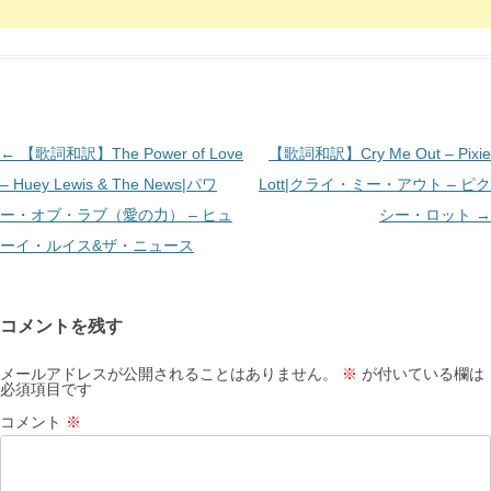
投
←
【歌詞和訳】The Power of Love
【歌詞和訳】Cry Me Out – Pixie
稿
– Huey Lewis & The News|パワ
Lott|クライ・ミー・アウト – ピク
ナ
ー・オブ・ラブ（愛の力） – ヒュ
シー・ロット
→
ビ
ーイ・ルイス&ザ・ニュース
ゲ
ー
コメントを残す
シ
ョ
メールアドレスが公開されることはありません。
※
が付いている欄は
必須項目です
ン
コメント
※