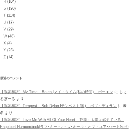
R
(104)
S
(198)
T
(114)
U
(17)
V
(29)
W
(48)
X
(4)
Y
(23)
Z
(14)
最近のコメント
【歌詞和訳】My Time – Bo en |マイ・タイム(私の時間) – ボーエン
に
じぇ
るぼーる
より
【歌詞和訳】Tempest – Bob Dylan |テンペスト(嵐) – ボブ・ディラン
に
匿
名
より
【歌詞和訳】Love Me With All Of Your Heart – 邦題：太陽は燃えている –
Engelbert Humperdinck|ラブ･ミー･ウィズ･オール・オブ・ユア･ハート(心の