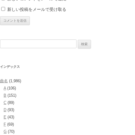
新しい投稿をメールで受け取る
検
索:
インデックス
曲名
(1,986)
A
(106)
B
(151)
C
(89)
D
(93)
E
(43)
F
(69)
G
(70)