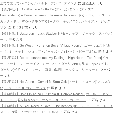
全てで愛して) – エンゲルベルト・フンパーディンク
に
渡邉直人
より
【歌詞和訳】 Do What You Gotta Do (ディセンダント (ディズニー)
Descendants) – Dove Cameron, Cheyenne Jackson | ドゥ・ワット・ユー・
ガッタ・ドゥ (するべき事をする) – ダヴ・キャメロン, シャイアン・ジャク
ソン
に
タピタピ君♥️
より
【歌詞和訳】Buttercup – Jack Stauber |バターカップ – ジャック・ストウバ
ー
に
匿名
より
【歌詞和訳】Go West – Pet Shop Boys (Village People) |ゴー･ウェスト(西
へ行け) – ペット・ショップ・ボーイズ (ヴィレッジ・ピープル)
に
匿名
より
【歌詞和訳】Do not forsake me, My Darling – High Noon – Tex Ritter|ドゥ
ー・ノット・フォーセイク・ミー, マイ・ダーリン(俺を見捨てないでくれ、
ダーリン)邦題:ハイ・ヌーン – 真昼の決闘 – テックス・リッター
に
クーパ
ー
より
【歌詞和訳】Not Alone – Gemini ft. Sam Ock |ノット・アローン(1人じゃな
い) – ジェミニ ft. サム・オック
に
匿名
より
【歌詞和訳】Hold On To You – Omnia ft. Danyka Nadeau |ホールド・オン・
トゥ・ユー(君を離さない) – オムニア ft. ダニーカ・ナドー
に
匿名
より
【歌詞和訳】All You Need Is Love – The Beatles |オール・ユー・ニード・イ
ズ・ラブ(愛こそはすべて) – ビートルズ
に
匿名
より