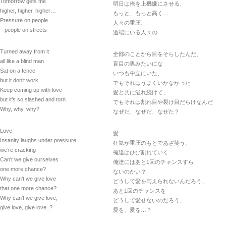
Tomorrow gets me
明日は俺を上機嫌にさせる、
higher, higher, higher…
もっと、もっと高く…
Pressure on people
人々の重圧、
– people on streets
道端にいる人々の
Turned away from it
全部のことから目をそらしたんだ、
all like a blind man
盲目の男みたいにな
Sat on a fence
いつも中立にいた、
but it don’t work
でもそれはうまくいかなかった
Keep coming up with love
愛と共に溢れ続けて、
but it’s so slashed and torn
でもそれは割れ目や裂け目だらけなんだ
Why, why, why?
なぜだ、なぜだ、なぜた？
Love
愛
Insanity laughs under pressure
狂気が重圧のもとであざ笑う、
we’re cracking
俺達はひび割れていく
Can’t we give ourselves
俺達にはあと1回のチャンスすら
one more chance?
ないのかい？
Why can’t we give love
どうして愛を与えられないんだろう、
that one more chance?
あと1回のチャンスを
Why can’t we give love,
どうして愛せないのだろう、
give love, give love..?
愛を、愛を…？