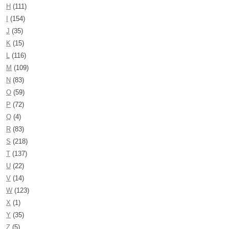
H
(111)
I
(154)
J
(35)
K
(15)
L
(116)
M
(109)
N
(83)
O
(59)
P
(72)
Q
(4)
R
(83)
S
(218)
T
(137)
U
(22)
V
(14)
W
(123)
X
(1)
Y
(35)
Z
(5)