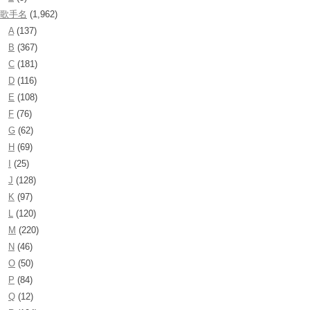
歌手名
(1,962)
A
(137)
B
(367)
C
(181)
D
(116)
E
(108)
F
(76)
G
(62)
H
(69)
I
(25)
J
(128)
K
(97)
L
(120)
M
(220)
N
(46)
O
(50)
P
(84)
Q
(12)