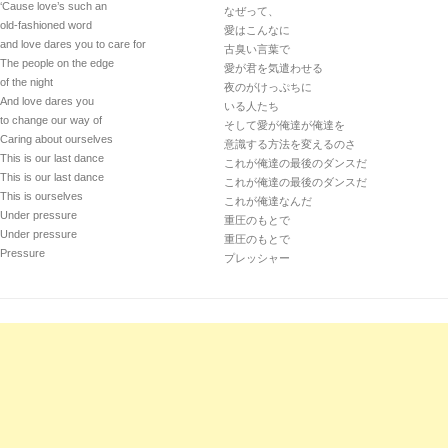
‘Cause love’s such an
なぜって、
old-fashioned word
愛はこんなに
and love dares you to care for
古臭い言葉で
The people on the edge
愛が君を気遣わせる
of the night
夜のがけっぷちに
And love dares you
いる人たち
to change our way of
そして愛が俺達が俺達を
Caring about ourselves
意識する方法を変えるのさ
This is our last dance
これが俺達の最後のダンスだ
This is our last dance
これが俺達の最後のダンスだ
This is ourselves
これが俺達なんだ
Under pressure
重圧のもとで
Under pressure
重圧のもとで
Pressure
プレッシャー