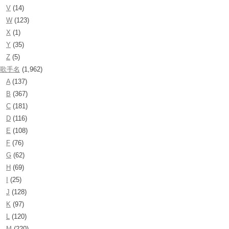
V
(14)
W
(123)
X
(1)
Y
(35)
Z
(5)
歌手名
(1,962)
A
(137)
B
(367)
C
(181)
D
(116)
E
(108)
F
(76)
G
(62)
H
(69)
I
(25)
J
(128)
K
(97)
L
(120)
M
(220)