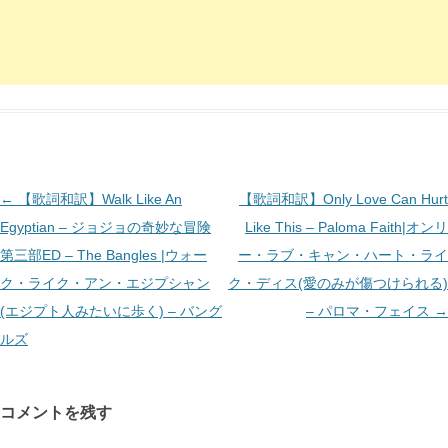
投
←
【歌詞和訳】Walk Like An
【歌詞和訳】Only Love Can Hurt
稿
Egyptian – ジョジョの奇妙な冒険
Like This – Paloma Faith|オンリ
ナ
第三部ED – The Bangles |ウォー
ー・ラブ・キャン・ハート・ライ
ビ
ク・ライク・アン・エジプシャン
ク・ディス(愛のみが傷つけられる)
ゲ
(エジプト人みたいに歩く) – バング
– パロマ・フェイス
→
ー
ルズ
シ
ョ
コメントを残す
ン