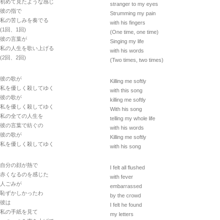
初めて見たような感じ
stranger to my eyes
彼の指で
Strumming my pain
私の苦しみを奏でる
with his fingers
(1回、1回)
(One time, one time)
彼の言葉が
Singing my life
私の人生を歌い上げる
with his words
(2回、2回)
(Two times, two times)
彼の歌が
Killing me softly
私を優しく殺してゆく
with this song
彼の歌が
killing me softly
私を優しく殺してゆく
With his song
私の全ての人生を
telling my whole life
彼の言葉で紡ぐの
with his words
彼の歌が
Killing me softly
私を優しく殺してゆく
with his song
自分の顔が熱で
I felt all flushed
赤くなるのを感じた
with fever
人ごみが
embarrassed
恥ずかしかったわ
by the crowd
彼は
I felt he found
私の手紙を見て
my letters