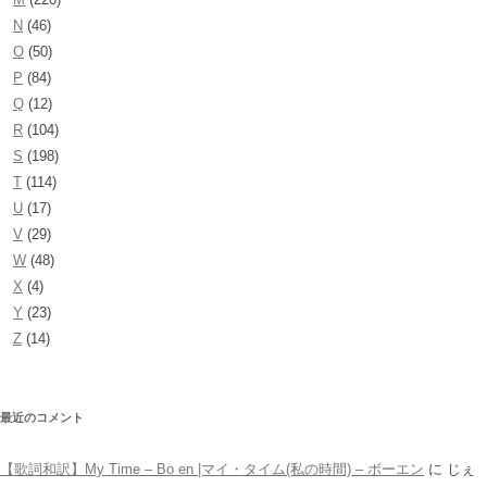
N
(46)
O
(50)
P
(84)
Q
(12)
R
(104)
S
(198)
T
(114)
U
(17)
V
(29)
W
(48)
X
(4)
Y
(23)
Z
(14)
最近のコメント
【歌詞和訳】My Time – Bo en |マイ・タイム(私の時間) – ボーエン
に
じぇ