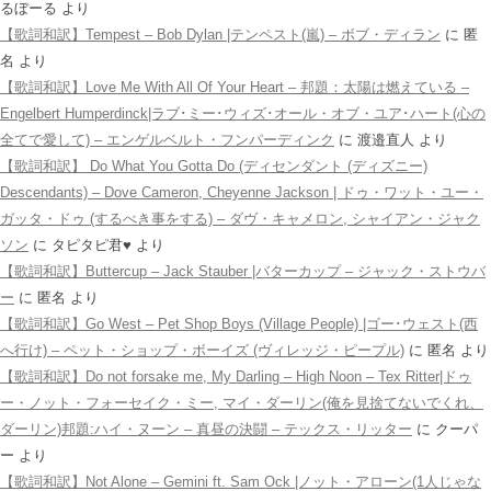
るぼーる
より
【歌詞和訳】Tempest – Bob Dylan |テンペスト(嵐) – ボブ・ディラン
に
匿
名
より
【歌詞和訳】Love Me With All Of Your Heart – 邦題：太陽は燃えている –
Engelbert Humperdinck|ラブ･ミー･ウィズ･オール・オブ・ユア･ハート(心の
全てで愛して) – エンゲルベルト・フンパーディンク
に
渡邉直人
より
【歌詞和訳】 Do What You Gotta Do (ディセンダント (ディズニー)
Descendants) – Dove Cameron, Cheyenne Jackson | ドゥ・ワット・ユー・
ガッタ・ドゥ (するべき事をする) – ダヴ・キャメロン, シャイアン・ジャク
ソン
に
タピタピ君♥️
より
【歌詞和訳】Buttercup – Jack Stauber |バターカップ – ジャック・ストウバ
ー
に
匿名
より
【歌詞和訳】Go West – Pet Shop Boys (Village People) |ゴー･ウェスト(西
へ行け) – ペット・ショップ・ボーイズ (ヴィレッジ・ピープル)
に
匿名
より
【歌詞和訳】Do not forsake me, My Darling – High Noon – Tex Ritter|ドゥ
ー・ノット・フォーセイク・ミー, マイ・ダーリン(俺を見捨てないでくれ、
ダーリン)邦題:ハイ・ヌーン – 真昼の決闘 – テックス・リッター
に
クーパ
ー
より
【歌詞和訳】Not Alone – Gemini ft. Sam Ock |ノット・アローン(1人じゃな