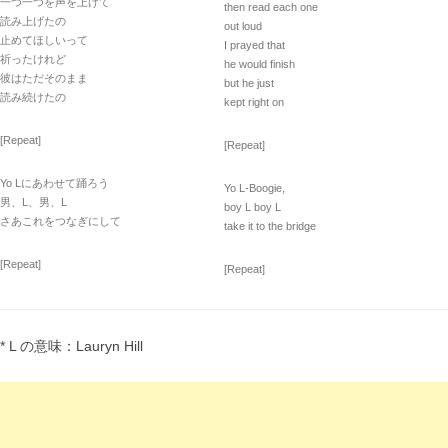
一つ一つを声を上げて
then read each one
読み上げたの
out loud
止めてほしいって
I prayed that
祈ったけれど
he would finish
彼はただそのまま
but he just
読み続けたの
kept right on
[Repeat]
[Repeat]
Yo Lにあわせて踊ろう
Yo L-Boogie,
男、L、男、L
boy L boy L
さあこれをつなぎにして
take it to the bridge
[Repeat]
[Repeat]
* L の意味：Lauryn Hill