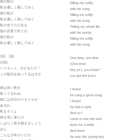
彼の歌が
Killing me softly
私を優しく殺してゆく
with his song
彼の歌が
Killing me softly
私を優しく殺してゆく
with his song
私の全ての人生を
Telling my whole life
彼の言葉で紡ぐの
with his words
彼の歌が
Killing me softly
私を優しく殺してゆく
with his song
1回、1回
One time, one time
(1回)
(One time)
ヘイヨッ L、分かるだろ *
hey yo L you know *
この歌詞を知ってるはずさ
you got the lyrics
彼は良い歌を
I heard
歌ってるわね
he sang a good song
彼には自分のスタイルが
I heard
あるわ
he had a style
私もそうよ
And so I
彼を見に来たの
came to see him and
しばらく歌を聴きましょう
listen for a while
ほら
And there
こんな少年がいたの
he was this young boy