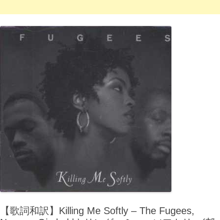
【歌詞和訳】Killing Me Softly – The Fugees,