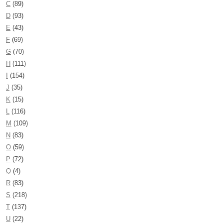
C
(89)
D
(93)
E
(43)
F
(69)
G
(70)
H
(111)
I
(154)
J
(35)
K
(15)
L
(116)
M
(109)
N
(83)
O
(59)
P
(72)
Q
(4)
R
(83)
S
(218)
T
(137)
U
(22)