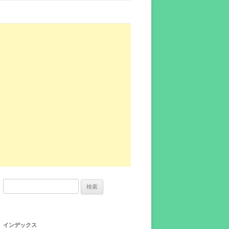
検
索:
インデックス