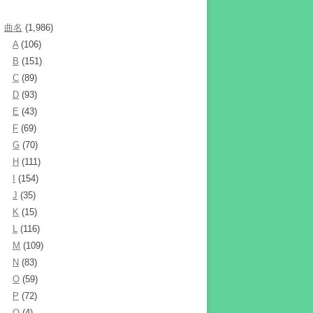
曲名
(1,986)
A
(106)
B
(151)
C
(89)
D
(93)
E
(43)
F
(69)
G
(70)
H
(111)
I
(154)
J
(35)
K
(15)
L
(116)
M
(109)
N
(83)
O
(59)
P
(72)
Q
(4)