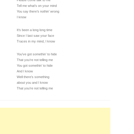
Please come talk to me
Tell me what’s on your mind
You say there’s nothin’ wrong
I know
It’s been a long long time
Since I last saw your face
Traces in my mind, I know
You’ve got somethin’ to hide
That you’re not telling me
You got somethin’ to hide
And I know
Well there’s something
about you and I know
That you’re not telling me