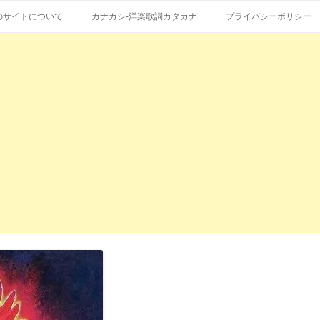
コ
エストも受付。
詞の和訳、英語の意味、読み方
ン
のサイトについて
カナカシ-洋楽歌詞カタカナ
プライバシーポリシー
テ
ン
ツ
へ
ス
キ
ッ
プ