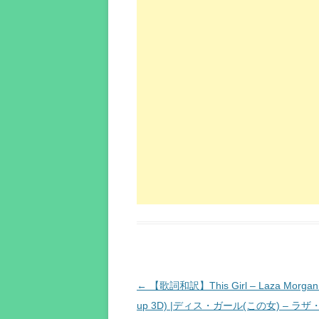
投
←
【歌詞和訳】This Girl – Laza Morgan 
稿
up 3D) |ディス・ガール(この女) – ラ