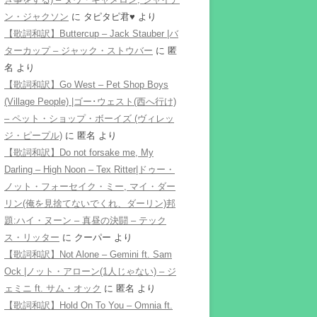
ン・ジャクソン
に
タピタピ君♥️
より
【歌詞和訳】Buttercup – Jack Stauber |バ
ターカップ – ジャック・ストウバー
に
匿
名
より
【歌詞和訳】Go West – Pet Shop Boys
(Village People) |ゴー･ウェスト(西へ行け)
– ペット・ショップ・ボーイズ (ヴィレッ
ジ・ピープル)
に
匿名
より
【歌詞和訳】Do not forsake me, My
Darling – High Noon – Tex Ritter|ドゥー・
ノット・フォーセイク・ミー, マイ・ダー
リン(俺を見捨てないでくれ、ダーリン)邦
題:ハイ・ヌーン – 真昼の決闘 – テック
ス・リッター
に
クーパー
より
【歌詞和訳】Not Alone – Gemini ft. Sam
Ock |ノット・アローン(1人じゃない) – ジ
ェミニ ft. サム・オック
に
匿名
より
【歌詞和訳】Hold On To You – Omnia ft.