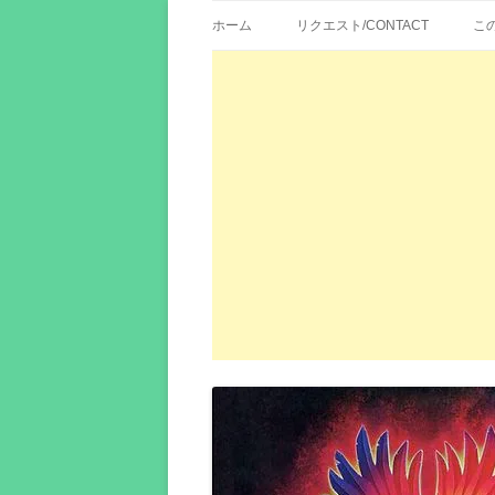
歌詞紹介、映画の主題歌とその和訳。リク
エイカシ | 洋楽歌
ホーム
リクエスト/CONTACT
こ