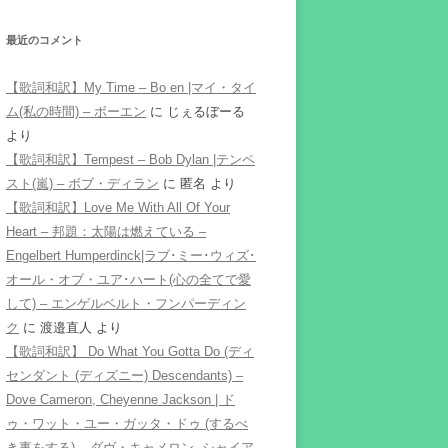
最近のコメント
【歌詞和訳】My Time – Bo en |マイ・タイ
ム(私の時間) – ボーエン
に
じぇるぼーる
より
【歌詞和訳】Tempest – Bob Dylan |テンペ
スト(嵐) – ボブ・ディラン
に
匿名
より
【歌詞和訳】Love Me With All Of Your
Heart – 邦題：太陽は燃えている –
Engelbert Humperdinck|ラブ･ミー･ウィズ･
オール・オブ・ユア･ハート(心の全てで愛
して) – エンゲルベルト・フンパーディン
ク
に
渡邉直人
より
【歌詞和訳】 Do What You Gotta Do (ディ
センダント (ディズニー) Descendants) –
Dove Cameron, Cheyenne Jackson | ド
ゥ・ワット・ユー・ガッタ・ドゥ (するべ
き事をする) – ダヴ・キャメロン, シャイア