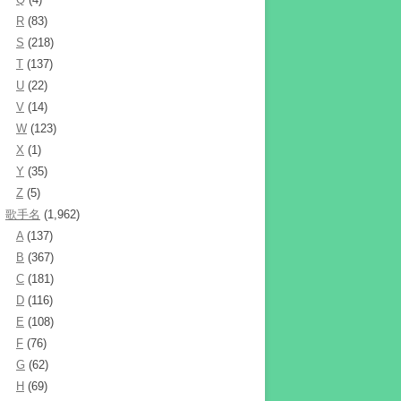
R
(83)
S
(218)
T
(137)
U
(22)
V
(14)
W
(123)
X
(1)
Y
(35)
Z
(5)
歌手名
(1,962)
A
(137)
B
(367)
C
(181)
D
(116)
E
(108)
F
(76)
G
(62)
H
(69)