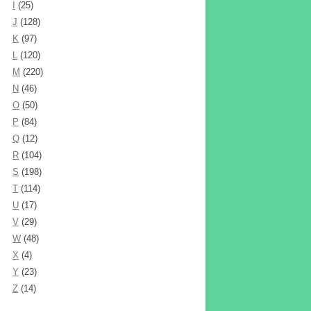
I
(25)
J
(128)
K
(97)
L
(120)
M
(220)
N
(46)
O
(50)
P
(84)
Q
(12)
R
(104)
S
(198)
T
(114)
U
(17)
V
(29)
W
(48)
X
(4)
Y
(23)
Z
(14)